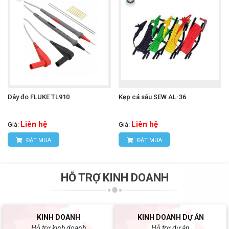
Dây đo FLUKE TL910
Kẹp cá sấu SEW AL-36
Liên hệ
Liên hệ
Giá:
Giá:
ĐẶT MUA
ĐẶT MUA
HỖ TRỢ KINH DOANH
KINH DOANH
KINH DOANH DỰ ÁN
Hỗ trợ kinh doanh
Hỗ trợ dự án