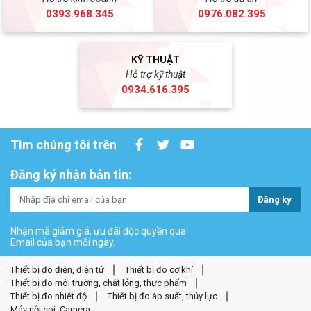
0393.968.345
0976.082.395
KỸ THUẬT
Hỗ trợ kỹ thuật
0934.616.395
Tìm chúng tôi trên
Đăng ký nhận bản tin:
Đăng ký
Nhận mã giảm giá, ưu đãi độc quyền qua
Email của bạn mỗi ngày.
Thiết bị đo điện, điện tử
Thiết bị đo cơ khí
Thiết bị đo môi trường, chất lỏng, thực phẩm
Thiết bị đo nhiệt độ
Thiết bị đo áp suất, thủy lực
Máy nội soi, Camera