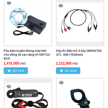
Phụ kiện truyền thông máy tính
Dây đo điện trở 4 dây GWINSTEK
cho đồng hồ vạn năng KYORITSU
GTL-308 (1500mm)
8241
2,415,000
2,222,000
VND
VND
ĐẶT MUA
ĐẶT MUA