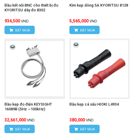
Hotline: 0934.616.395
Đầu kết nối BNC cho thiết bị đo
Kìm kẹp dòng 5A KYORITSU 8128
KYORITSU dây đo 8302
Email:
vantien2307@gmail.com
934,500
5,565,000
VND
VND
Website:
www.hungnguyentech.vn
ĐẶT MUA
ĐẶT MUA
Máy đo điện trở cách điện UNI-T
Xem thêm:
UT502A
Đầu kẹp đo điện KEYSIGHT
Đầu kẹp cá sấu HIOKI L4934
16089B (5Hz ~100kHz)
32,661,000
380,000
VND
VND
ĐẶT MUA
ĐẶT MUA