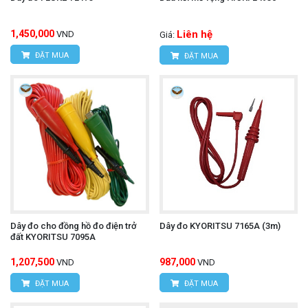
1,450,000
Liên hệ
VND
Giá:
ĐẶT MUA
ĐẶT MUA
Dây đo cho đồng hồ đo điện trở
Dây đo KYORITSU 7165A (3m)
đất KYORITSU 7095A
1,207,500
987,000
VND
VND
ĐẶT MUA
ĐẶT MUA