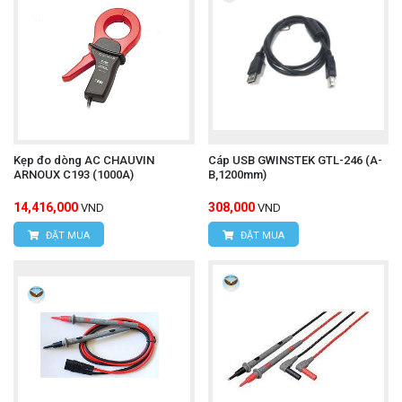
Chiều dài cáp:
1.8 mét (5.91 ft). Chiều dài này khá
tiêu chuẩn, đủ để kết nối các thiết bị nằm gần nhau
trên bàn làm việc hoặc trong môi trường phòng thí
nghiệm.
Kẹp đo dòng AC CHAUVIN
Cáp USB GWINSTEK GTL-246 (A-
ARNOUX C193 (1000A)
B,1200mm)
14,416,000
308,000
VND
VND
Đầu nối:
ĐẶT MUA
ĐẶT MUA
Một đầu là đầu nối D-sub 9 chân (9-pin D-sub)
(thường là cái nhìn thấy trên máy tính hoặc bộ
chuyển đổi USB-to-RS232).
Đầu còn lại là đầu nối chuyên dụng của Hioki
(thường là một đầu tròn có khóa hoặc đầu nối 9-