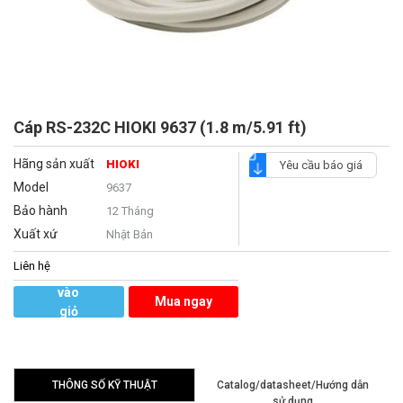
Cáp RS-232C HIOKI 9637 (1.8 m/5.91 ft)
Hãng sản xuất
HIOKI
Yêu cầu báo giá
Model
9637
Bảo hành
12 Tháng
Xuất xứ
Nhật Bản
Liên hệ
Thêm
vào
Mua ngay
giỏ
hàng
THÔNG SỐ KỸ THUẬT
Catalog/datasheet/Hướng dẫn
sử dụng