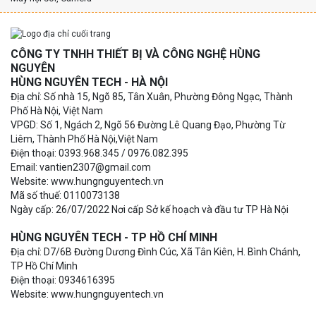
CÔNG TY TNHH THIẾT BỊ VÀ CÔNG NGHỆ HÙNG
NGUYÊN
HÙNG NGUYÊN TECH - HÀ NỘI
Địa chỉ: Số nhà 15, Ngõ 85, Tân Xuân, Phường Đông Ngạc, Thành
Phố Hà Nội, Việt Nam
VPGD: Số 1, Ngách 2, Ngõ 56 Đường Lê Quang Đạo, Phường Từ
Liêm, Thành Phố Hà Nội,Việt Nam
Điện thoại: 0393.968.345 / 0976.082.395
Email: vantien2307@gmail.com
Website: www.hungnguyentech.vn
Mã số thuế: 0110073138
Ngày cấp: 26/07/2022 Nơi cấp Sở kế hoạch và đầu tư TP Hà Nội
HÙNG NGUYÊN TECH - TP HỒ CHÍ MINH
Địa chỉ: D7/6B Đường Dương Đình Cúc, Xã Tân Kiên, H. Bình Chánh,
TP Hồ Chí Minh
Điện thoại: 0934616395
Website: www.hungnguyentech.vn