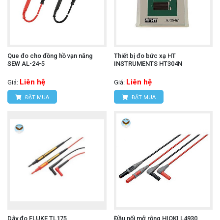
Que đo cho đồng hồ vạn năng
Thiết bị đo bức xạ HT
SEW AL-24-5
INSTRUMENTS HT304N
Liên hệ
Liên hệ
Giá:
Giá:
ĐẶT MUA
ĐẶT MUA
Dây đo FLUKE TL175
Đầu nối mở rộng HIOKI L4930