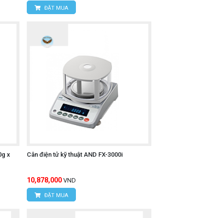
ĐẶT MUA
0g x
Cân điện tử kỹ thuật AND FX-3000i
10,878,000
VND
ĐẶT MUA