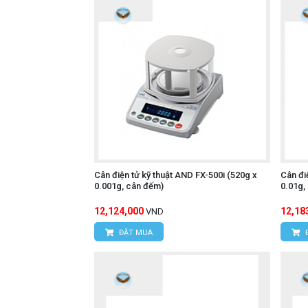
Cân điện tử kỹ thuật AND FX-500i (520g x
Cân đi
0.001g, cân đếm)
0.01g,
12,124,000
12,18
VND
ĐẶT MUA