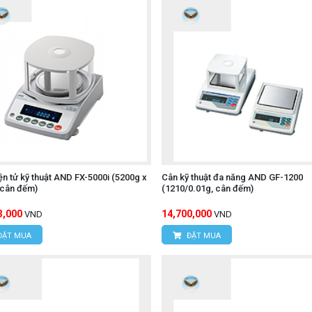
ện tử kỹ thuật AND FX-5000i (5200g x
Cân kỹ thuật đa năng AND GF-1200
 cân đếm)
(1210/0.01g, cân đếm)
3,000
14,700,000
VND
VND
ĐẶT MUA
ĐẶT MUA