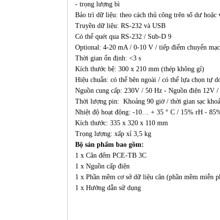
- trọng lượng bì
Bảo trì dữ liệu: theo cách thủ công trên số dư hoặ
Truyền dữ liệu: RS-232 và USB
Có thể quét qua RS-232 / Sub-D 9
Optional: 4-20 mA / 0-10 V / tiếp điểm chuyển mạ
Thời gian ổn định: <3 s
Kích thước bệ: 300 x 210 mm (thép không gỉ)
Hiệu chuẩn: có thể bên ngoài / có thể lựa chọn tự 
Nguồn cung cấp: 230V / 50 Hz - Nguồn điện 12V / 
Thời lượng pin: Khoảng 90 giờ / thời gian sạc kho
Nhiệt độ hoạt động: -10… + 35 ° C / 15% rH - 85
Kích thước: 335 x 320 x 110 mm
Trọng lượng: xấp xỉ 3,5 kg
Bộ sản phẩm bao gồm:
1 x Cân đếm PCE-TB 3C
1 x Nguồn cấp điện
1 x Phần mềm cơ sở dữ liệu cân (phần mềm miễn ph
1 x Hướng dẫn sử dụng