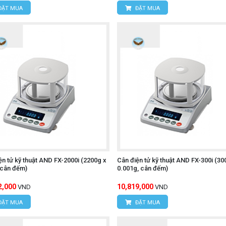
ĐẶT MUA
ĐẶT MUA
ện tử kỹ thuật AND FX-2000i (2200g x
Cân điện tử kỹ thuật AND FX-300i (30
 cân đếm)
0.001g, cân đếm)
2,000
10,819,000
VND
VND
ĐẶT MUA
ĐẶT MUA