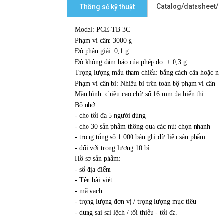
Catalog/datasheet
Thông số kỹ thuật
Model: PCE-TB 3C
Phạm vi cân: 3000 g
Độ phân giải: 0,1 g
Độ không đảm bảo của phép đo: ± 0,3 g
Trọng lượng mẫu tham chiếu: bằng cách cân hoặc 
Phạm vi cân bì: Nhiều bì trên toàn bộ phạm vi cân
Màn hình: chiều cao chữ số 16 mm đa hiển thị
Bộ nhớ:
- cho tối đa 5 người dùng
- cho 30 sản phẩm thông qua các nút chọn nhanh
- trong tổng số 1.000 bản ghi dữ liệu sản phẩm
- đối với trọng lượng 10 bì
Hồ sơ sản phẩm:
- số địa điểm
- Tên bài viết
- mã vạch
- trọng lượng đơn vị / trọng lượng mục tiêu
- dung sai sai lệch / tối thiểu - tối đa.