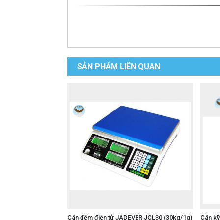
SẢN PHẨM LIÊN QUAN
Cân đếm điện tử JADEVER JCL30 (30kg/1g)
Cân kỹ