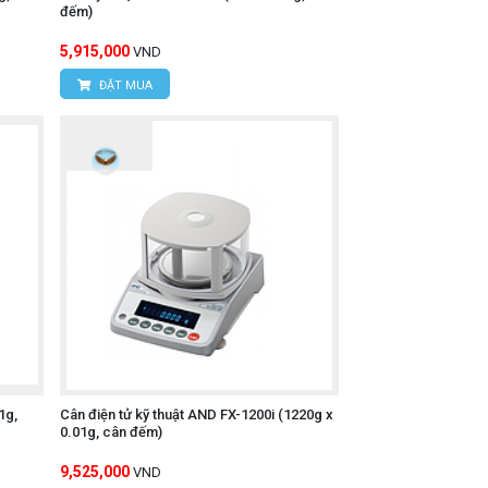
đếm)
5,915,000
VND
ĐẶT MUA
1g,
Cân điện tử kỹ thuật AND FX-1200i (1220g x
0.01g, cân đếm)
9,525,000
VND