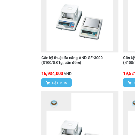
Cân kỹ thuật đa năng AND GF-3000
Cân kỹ
(3100/0.01g, cân đếm)
(4100/
16,934,000
19,52
VND
ĐẶT MUA