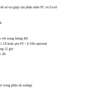
c với sự trợ giúp của phần mềm PC và Excel
ch
do với trọng lượng M1
1.2A hoặc pin 6V / 4.5Ah optional
ảng 12 giờ
% rH
í trong phần tải xuống)