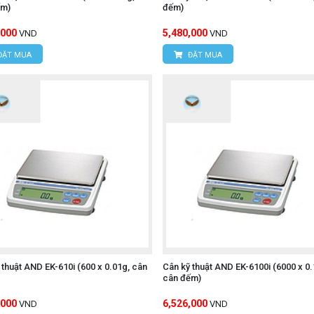
ếm)
đếm)
,000
5,480,000
VND
VND
ĐẶT MUA
ĐẶT MUA
 thuật AND EK-610i (600 x 0.01g, cân
Cân kỹ thuật AND EK-6100i (6000 x 0.
cân đếm)
,000
6,526,000
VND
VND