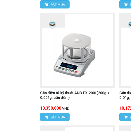
ĐẶT MUA
Cân điện tử kỹ thuật AND FX-200i (200g x
Cân đi
0.001g, cân đếm)
0.01g,
10,350,000
10,17
VND
ĐẶT MUA