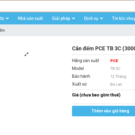
bị
Nhà sản xuất
Giải pháp
Dịch vụ
Tin tức chu
đếm
Cân đếm PCE TB 3C (3000 
Hãng sản xuất
PCE
Model
TB 3C
Bảo hành
12 Tháng
Xuất xứ
Ba Lan
Giá (chưa bao gồm thuế)
Thêm vào giỏ hàng