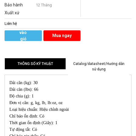
Bảo hành
12 Tháng
Xuất xứ
Liên hệ
Thêm
vào
Mua ngay
giỏ
hàng
THÔNG SỐ KỸ THUẬT
Catalog/datasheet/Hướng dẫn
sử dụng
Dải cân (kg): 30
Dải cân (lbs): 66
Độ chia (g): 1
Đơn vị cân: g, kg, lb, lb:oz, oz
Loại hiệu chuẩn: Hiệu chỉnh ngoài
Chỉ báo ổn định: Có
Thời gian ổn định (Giây): 1
Tự động tắt: Có