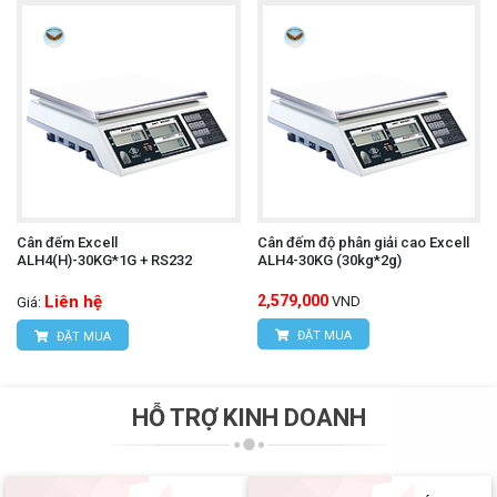
Cân đếm Excell
Cân đếm độ phân giải cao Excell
ALH4(H)-30KG*1G + RS232
ALH4-30KG (30kg*2g)
Liên hệ
2,579,000
VND
Giá:
ĐẶT MUA
ĐẶT MUA
HỖ TRỢ KINH DOANH