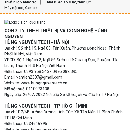
Thiết bị đo nhiệt độ
Thiết bị đo áp suất, thủy lực
Máy nội soi, Camera
CÔNG TY TNHH THIẾT BỊ VÀ CÔNG NGHỆ HÙNG
NGUYÊN
HÙNG NGUYÊN TECH - HÀ NỘI
Địa chỉ: Số nhà 15, Ngõ 85, Tân Xuân, Phường Đông Ngạc, Thành
Phố Hà Nội, Việt Nam
VPGD: Số 1, Ngách 2, Ngõ 56 Đường Lê Quang Đạo, Phường Từ
Liêm, Thành Phố Hà Nội,Việt Nam
Điện thoại: 0393.968.345 / 0976.082.395
Email: vantien2307@gmail.com
Website: www.hungnguyentech.vn
Mã số thuế: 0110073138
Ngày cấp: 26/07/2022 Nơi cấp Sở kế hoạch và đầu tư TP Hà Nội
HÙNG NGUYÊN TECH - TP HỒ CHÍ MINH
Địa chỉ: D7/6B Đường Dương Đình Cúc, Xã Tân Kiên, H. Bình Chánh,
TP Hồ Chí Minh
Điện thoại: 0934616395
Website: www.hungnguyentech.vn