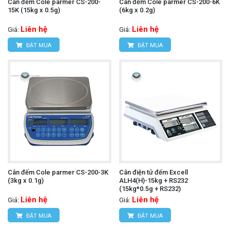
Cân đếm Cole parmer CS-200-
Cân đếm Cole parmer CS-200-6K
15K (15kg x 0.5g)
(6kg x 0.2g)
Liên hệ
Liên hệ
Giá:
Giá:
ĐẶT MUA
ĐẶT MUA
Cân đếm Cole parmer CS-200-3K
Cân điện tử đếm Excell
(3kg x 0.1g)
ALH4(H)-15kg + RS232
(15kg*0.5g + RS232)
Liên hệ
Liên hệ
Giá:
Giá:
ĐẶT MUA
ĐẶT MUA