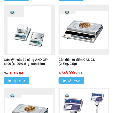
Cân kỹ thuật đa năng AND GF-
Cân điện tử đếm CAS CS
6100 (6100/0.01g, cân đếm)
(2.5kg/0.5g)
Liên hệ
4,648,000
VND
Giá:
ĐẶT MUA
ĐẶT MUA