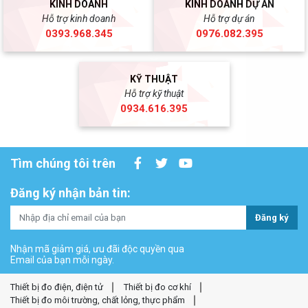
KINH DOANH
KINH DOANH DỰ ÁN
Hỗ trợ kinh doanh
Hỗ trợ dự án
0393.968.345
0976.082.395
KỸ THUẬT
Hỗ trợ kỹ thuật
0934.616.395
Tìm chúng tôi trên
Đăng ký nhận bản tin:
Đăng ký
Nhận mã giảm giá, ưu đãi độc quyền qua
Email của bạn mỗi ngày.
Thiết bị đo điện, điện tử
Thiết bị đo cơ khí
Thiết bị đo môi trường, chất lỏng, thực phẩm