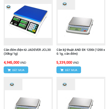
Cân đếm điện tử JADEVER JCL30
Cân kỹ thuật AND EK-1200i (1200 x
(30kg/1g)
0.1g, cân đếm)
4,945,000
5,339,000
VND
VND
ĐẶT MUA
ĐẶT MUA