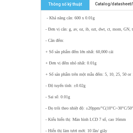
Catalog/datasheet
Thông số kỹ thuật
- Khả năng cân: 600 x 0.01g
- Đơn vị cân
: g, av, oz, ib, ozt, dwt, ct, mom, GN, t
- Cân đếm:
+ Số sản phẩm đếm lớn nhất: 60,000 cái
+ Đơn vị đếm nhỏ nhất: 0.01g
+ Số sản phẩm trên một mẫu đếm: 5, 10, 25, 50 or 
- Độ tuyến tính: ±0.02g
- Sai số: 0.01g
- Đọ trôi theo nhiệt độ: ±20ppm/°C(10°C~30°C/5
- Kiểu hiển thị: Màn hình LCD 7 số, cao 16mm
- Hiển thị làm tươi mới: 10 lần/ giây