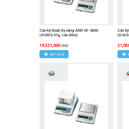
Cân kỹ thuật đa năng AND GF-4000
Cân kỹ
(4100/0.01g, cân đếm)
(610/0
19,521,000
21,05
VND
ĐẶT MUA