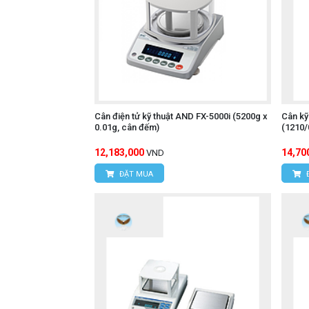
Cân điện tử kỹ thuật AND FX-5000i (5200g x
Cân kỹ
0.01g, cân đếm)
(1210/
12,183,000
14,70
VND
ĐẶT MUA