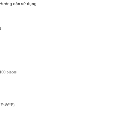
/Hướng dẫn sử dụng
l
100 pieces
0°F~86°F)