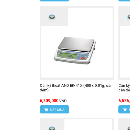
Cân kỹ thuật AND EK-410i (400 x 0.01g, cân
Cân kỹ
đếm)
cân đ
6,209,000
6,526
VND
ĐẶT MUA