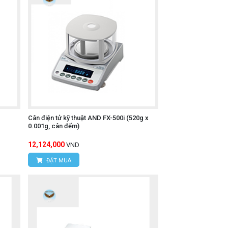
Cân điện tử kỹ thuật AND FX-500i (520g x
0.001g, cân đếm)
12,124,000
VND
ĐẶT MUA