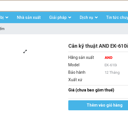
bị
Nhà sản xuất
Giải pháp
Dịch vụ
Tin tức chu
đếm
Cân kỹ thuật AND EK-610i
Hãng sản xuất
AND
Model
EK-610i
Bảo hành
12 Tháng
Xuất xứ
Giá (chưa bao gồm thuế)
Thêm vào giỏ hàng