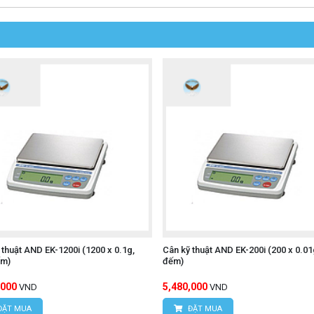
 thuật AND EK-1200i (1200 x 0.1g,
Cân kỹ thuật AND EK-200i (200 x 0.01
ếm)
đếm)
,000
5,480,000
VND
VND
ĐẶT MUA
ĐẶT MUA