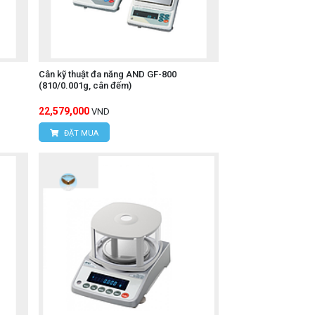
Cân kỹ thuật đa năng AND GF-800
(810/0.001g, cân đếm)
22,579,000
VND
ĐẶT MUA