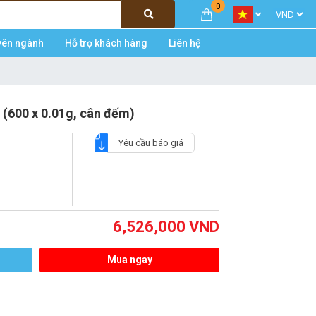
0
yên ngành
Hỗ trợ khách hàng
Liên hệ
 (600 x 0.01g, cân đếm)
Yêu cầu báo giá
6,526,000
VND
Mua ngay