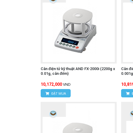
Cân điện tử kỹ thuật AND FX-2000i (2200g x
Cân đi
0.01g, cân đếm)
0.001g
10,172,000
10,81
VND
ĐẶT MUA