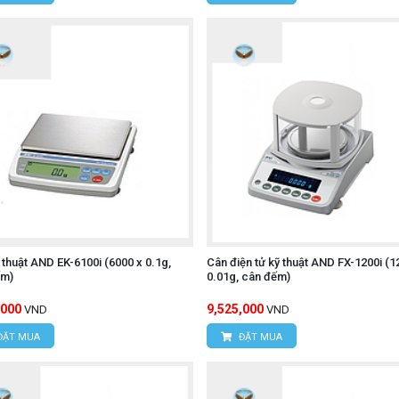
 thuật AND EK-6100i (6000 x 0.1g,
Cân điện tử kỹ thuật AND FX-1200i (1
ếm)
0.01g, cân đếm)
,000
9,525,000
VND
VND
ĐẶT MUA
ĐẶT MUA