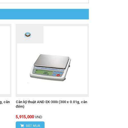
g, cân
Cân kỹ thuật AND EK-300i (300 x 0.01g, cân
đếm)
5,915,000
VND
ĐẶT MUA