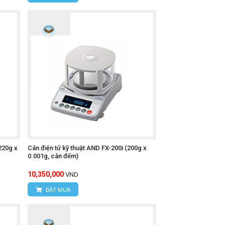
220g x
Cân điện tử kỹ thuật AND FX-200i (200g x
0.001g, cân đếm)
10,350,000
VND
ĐẶT MUA