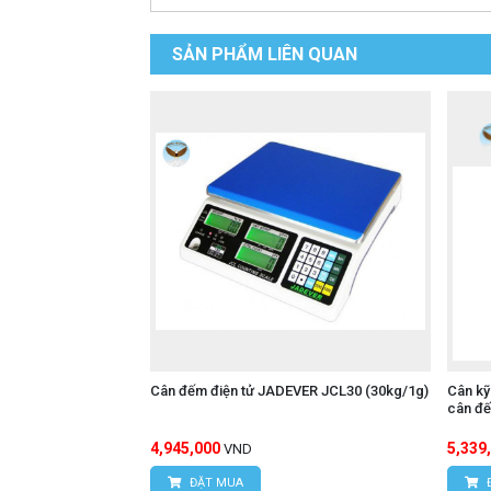
SẢN PHẨM LIÊN QUAN
Cân đếm điện tử JADEVER JCL30 (30kg/1g)
Cân kỹ
cân đ
4,945,000
5,339
VND
ĐẶT MUA