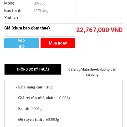
Model
GX-600
Bảo hành
12 Tháng
Xuất xứ
Giá (chưa bao gồm thuế)
22,767,000
VND
Thêm
vào
Mua ngay
giỏ
hàng
THÔNG SỐ KỸ THUẬT
Catalog/datasheet/Hướng dẫn
sử dụng
-
Khả năng cân
: 610g
-
Giá trị cân nhỏ nhất
: 0.001g
-
Sai số:
0.001g
-
Độ tuyến tính
:
±0.003g