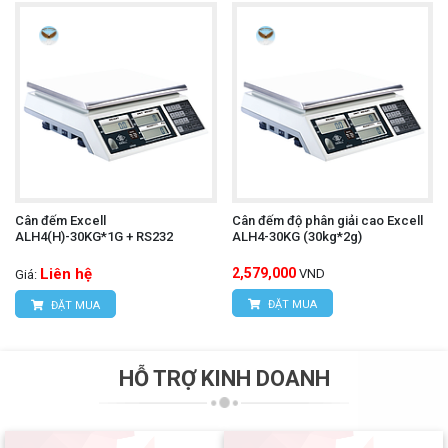
Cân đếm Excell
Cân đếm độ phân giải cao Excell
ALH4(H)-30KG*1G + RS232
ALH4-30KG (30kg*2g)
Liên hệ
2,579,000
VND
Giá:
ĐẶT MUA
ĐẶT MUA
HỖ TRỢ KINH DOANH