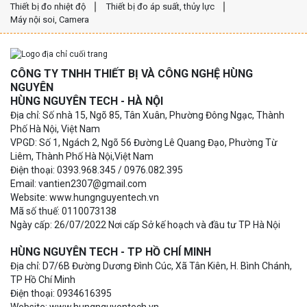
Thiết bị đo nhiệt độ
Thiết bị đo áp suất, thủy lực
Máy nội soi, Camera
CÔNG TY TNHH THIẾT BỊ VÀ CÔNG NGHỆ HÙNG
NGUYÊN
HÙNG NGUYÊN TECH - HÀ NỘI
Địa chỉ: Số nhà 15, Ngõ 85, Tân Xuân, Phường Đông Ngạc, Thành
Phố Hà Nội, Việt Nam
VPGD: Số 1, Ngách 2, Ngõ 56 Đường Lê Quang Đạo, Phường Từ
Liêm, Thành Phố Hà Nội,Việt Nam
Điện thoại: 0393.968.345 / 0976.082.395
Email: vantien2307@gmail.com
Website: www.hungnguyentech.vn
Mã số thuế: 0110073138
Ngày cấp: 26/07/2022 Nơi cấp Sở kế hoạch và đầu tư TP Hà Nội
HÙNG NGUYÊN TECH - TP HỒ CHÍ MINH
Địa chỉ: D7/6B Đường Dương Đình Cúc, Xã Tân Kiên, H. Bình Chánh,
TP Hồ Chí Minh
Điện thoại: 0934616395
Website: www.hungnguyentech.vn