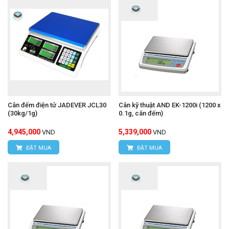
Cân đếm điện tử JADEVER JCL30
Cân kỹ thuật AND EK-1200i (1200 x
(30kg/1g)
0.1g, cân đếm)
4,945,000
5,339,000
VND
VND
ĐẶT MUA
ĐẶT MUA