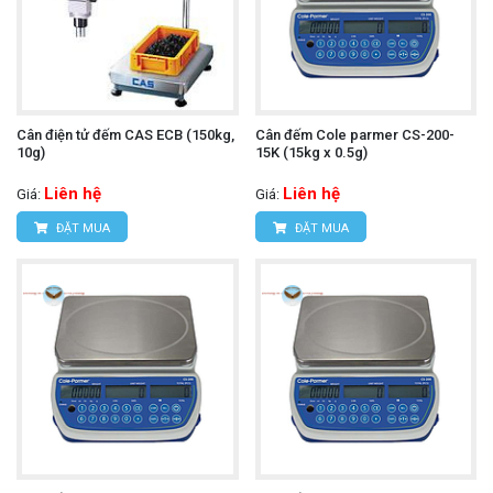
Cân điện tử đếm CAS ECB (150kg,
Cân đếm Cole parmer CS-200-
10g)
15K (15kg x 0.5g)
Liên hệ
Liên hệ
Giá:
Giá:
ĐẶT MUA
ĐẶT MUA