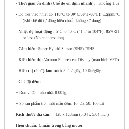
-
Thời gian ổn định (Chế độ ổn định nhanh):
Khoảng 1,5s
- Độ trôi theo nhiệt độ
(10°C to 30°C/50°F-80°F):
±2ppm/°C
(Khi chế độ tự động hiệu chuẩn không sử dụng)
-
Nhiệt độ hoạt động :
5°C to 40°C (41°F to 104°F), 85%RH
or less (No condensation)
-
Cảm biến:
Super Hybrid Sensor (SHS) *SHS
-
Kiểu hiển thị:
Vacuum Fluorescent Display (màn hình VFD)
-
Hiển thị tốc độ làm tươi:
5 lần/ giây, 10 lần/giây
-
Chế độ đếm:
+ Đơn vị đếm nhỏ nhất 0.001g,
+ Số sản phẩm trên một mẫu đếm: 10, 25, 50, 100 cái
Kích thước đĩa cân:
128 x 128mm (5.04 x 5.04 inch)
Hiệu chuẩn: Chuẩn trong bằng motor