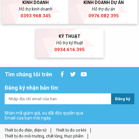
KINH DOANH
KINH DOANH DỰ ÁN
Hỗ trợ kinh doanh
Hỗ trợ dự án
0393.968.345
0976.082.395
KỸ THUẬT
Hỗ trợ kỹ thuật
0934.616.395
Tìm chúng tôi trên
Đăng ký nhận bản tin:
Đăng ký
Nhận mã giảm giá, ưu đãi độc quyền qua
Email của bạn mỗi ngày.
Thiết bị đo điện, điện tử
Thiết bị đo cơ khí
Thiết bị đo môi trường, chất lỏng, thực phẩm