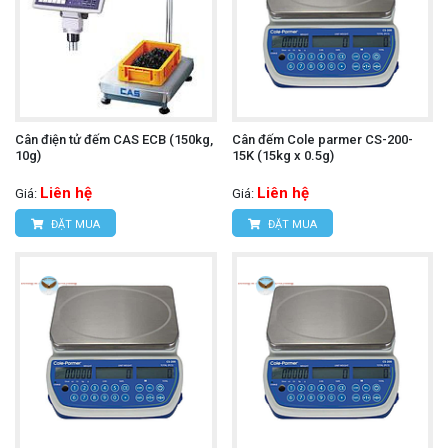
Cân điện tử đếm CAS ECB (150kg,
Cân đếm Cole parmer CS-200-
10g)
15K (15kg x 0.5g)
Liên hệ
Liên hệ
Giá:
Giá:
ĐẶT MUA
ĐẶT MUA