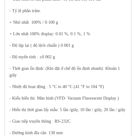
- Tỷ lệ phần trăm:
+ Nhỏ nhất 100% / 0.100 g
+ Lớn nhất 100% display: 0.01 %, 0.1 %, 1 %
- Độ lặp lại ( độ lệch chuẩn ) 0.001 g
- Độ tuyến tính : ±0.002 g
- Thời gian ổn định: (Khi đặt ở chế độ ổn định nhanh): Khoản 1
giây
- Nhiệt độ hoạt động : 5 °C to 40 °C (41 °F to 104 °F)
- Kiểu hiển thị: Màn hình (VFD- Vacuum Fluorescent Display )
- Hiển thị thời gian lấy mẫu: 5 lần /giây, 10 lần / giây, 20 lần / giây
- Giao tiếp truyền thông : RS-232C
- Đường kính đĩa cân: 130 mm