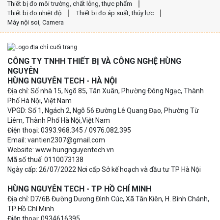
Thiết bị đo môi trường, chất lỏng, thực phẩm
Thiết bị đo nhiệt độ
Thiết bị đo áp suất, thủy lực
Máy nội soi, Camera
CÔNG TY TNHH THIẾT BỊ VÀ CÔNG NGHỆ HÙNG
NGUYÊN
HÙNG NGUYÊN TECH - HÀ NỘI
Địa chỉ: Số nhà 15, Ngõ 85, Tân Xuân, Phường Đông Ngạc, Thành
Phố Hà Nội, Việt Nam
VPGD: Số 1, Ngách 2, Ngõ 56 Đường Lê Quang Đạo, Phường Từ
Liêm, Thành Phố Hà Nội,Việt Nam
Điện thoại: 0393.968.345 / 0976.082.395
Email: vantien2307@gmail.com
Website: www.hungnguyentech.vn
Mã số thuế: 0110073138
Ngày cấp: 26/07/2022 Nơi cấp Sở kế hoạch và đầu tư TP Hà Nội
HÙNG NGUYÊN TECH - TP HỒ CHÍ MINH
Địa chỉ: D7/6B Đường Dương Đình Cúc, Xã Tân Kiên, H. Bình Chánh,
TP Hồ Chí Minh
Điện thoại: 0934616395