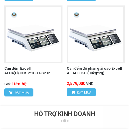
Cân đếm Excell
Cân đếm độ phân giải cao Excell
ALH4(H)-30KG*1G + RS232
ALH4-30KG (30kg*2g)
Liên hệ
2,579,000
VND
Giá:
ĐẶT MUA
ĐẶT MUA
HỖ TRỢ KINH DOANH