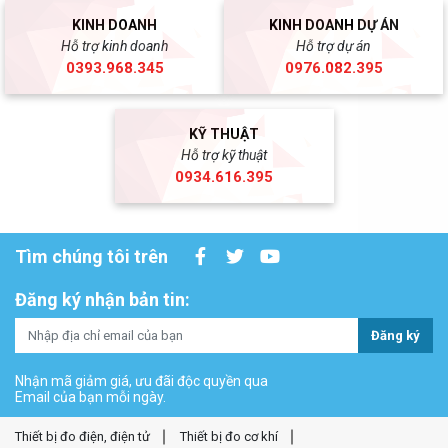
KINH DOANH
KINH DOANH DỰ ÁN
Hỗ trợ kinh doanh
Hỗ trợ dự án
0393.968.345
0976.082.395
KỸ THUẬT
Hỗ trợ kỹ thuật
0934.616.395
Tìm chúng tôi trên
Đăng ký nhận bản tin:
Đăng ký
Nhận mã giảm giá, ưu đãi độc quyền qua
Email của bạn mỗi ngày.
Thiết bị đo điện, điện tử
Thiết bị đo cơ khí