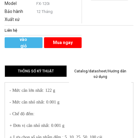
Model
FX-120i
Bảo hành
12 Tháng
Xuất xứ
Liên hệ
Thêm
vào
Mua ngay
giỏ
hàng
THÔNG SỐ KỸ THUẬT
Catalog/datasheet/Hướng dẫn
sử dụng
- Mức cân lớn nhất: 122 g
- Mức cân nhỏ nhất: 0.001 g
- Chế độ đếm:
+ Đơn vị cân nhỏ nhất: 0.001 g
+ Lựa chọn số sản phẩm đếm : 5, 10, 25, 50, 100 cái