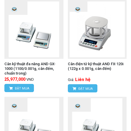
Cân kỹ thuật đa năng AND GX-
Cân điện tử kỹ thuật AND FX-120i
1000 (1100/0.001g, cân đếm,
(122g x 0.001g, cân đếm)
chuẩn trong)
25,977,000
Liên hệ
VND
Giá:
ĐẶT MUA
ĐẶT MUA