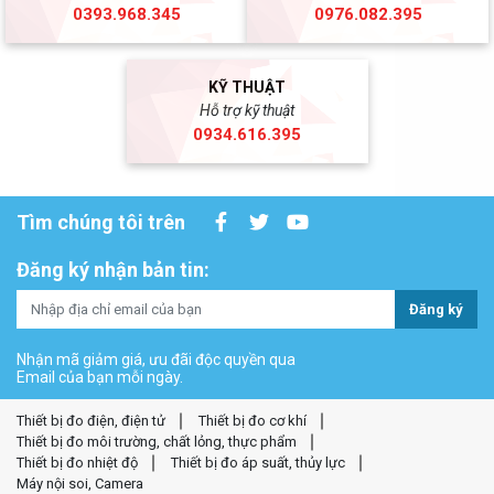
0393.968.345
0976.082.395
KỸ THUẬT
Hỗ trợ kỹ thuật
0934.616.395
Tìm chúng tôi trên
Đăng ký nhận bản tin:
Đăng ký
Nhận mã giảm giá, ưu đãi độc quyền qua
Email của bạn mỗi ngày.
Thiết bị đo điện, điện tử
Thiết bị đo cơ khí
Thiết bị đo môi trường, chất lỏng, thực phẩm
Thiết bị đo nhiệt độ
Thiết bị đo áp suất, thủy lực
Máy nội soi, Camera