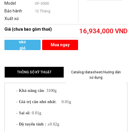
Model
GF-3000
Bảo hành
12 Tháng
Xuất xứ
Giá (chưa bao gồm thuế)
16,934,000
VND
Thêm
vào
Mua ngay
giỏ
hàng
THÔNG SỐ KỸ THUẬT
Catalog/datasheet/Hướng dẫn
sử dụng
-
Khả năng cân
: 3100g
-
Giá trị cân nhỏ nhất
: 0.01g
-
Sai số:
0.01g
-
Độ tuyến tính
:
±0.02g