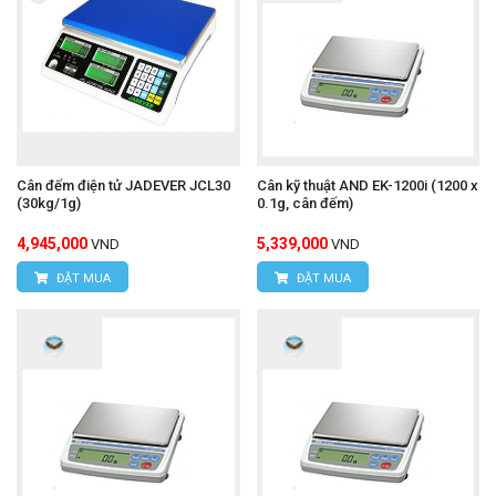
Cân đếm điện tử JADEVER JCL30
Cân kỹ thuật AND EK-1200i (1200 x
(30kg/1g)
0.1g, cân đếm)
4,945,000
5,339,000
VND
VND
ĐẶT MUA
ĐẶT MUA