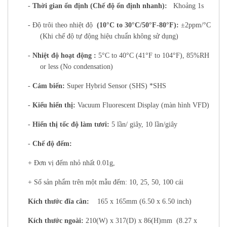
-
Thời gian ổn định (Chế độ ổn định nhanh):
Khoảng 1s
- Độ trôi theo nhiệt độ
(10°C to 30°C/50°F-80°F):
±2ppm/°C
(Khi chế độ tự động hiệu chuẩn không sử dụng)
-
Nhiệt độ hoạt động :
5°C to 40°C (41°F to 104°F), 85%RH
or less (No condensation)
-
Cảm biến:
Super Hybrid Sensor (SHS) *SHS
-
Kiểu hiển thị:
Vacuum Fluorescent Display (màn hình VFD)
-
Hiển thị tốc độ làm tươi:
5 lần/ giây, 10 lần/giây
-
Chế độ đếm:
+ Đơn vị đếm nhỏ nhất 0.01g,
+ Số sản phẩm trên một mẫu đếm: 10, 25, 50, 100 cái
Kích thước đĩa cân:
165 x 165mm (6.50 x 6.50 inch)
Kích thước ngoài:
210(W) x 317(D) x 86(H)mm (8.27 x