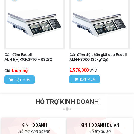
Cân đếm Excell
Cân đếm độ phân giải cao Excell
ALH4(H)-30KG*1G + RS232
ALH4-30KG (30kg*2g)
Liên hệ
2,579,000
VND
Giá:
ĐẶT MUA
ĐẶT MUA
HỖ TRỢ KINH DOANH
KINH DOANH
KINH DOANH DỰ ÁN
Hỗ trợ kinh doanh
Hỗ trợ dự án