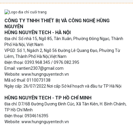
CÔNG TY TNHH THIẾT BỊ VÀ CÔNG NGHỆ HÙNG
NGUYÊN
HÙNG NGUYÊN TECH - HÀ NỘI
Địa chỉ: Số nhà 15, Ngõ 85, Tân Xuân, Phường Đông Ngạc, Thành
Phố Hà Nội, Việt Nam
VPGD: Số 1, Ngách 2, Ngõ 56 Đường Lê Quang Đạo, Phường Từ
Liêm, Thành Phố Hà Nội,Việt Nam
Điện thoại: 0393.968.345 / 0976.082.395
Email: vantien2307@gmail.com
Website: www.hungnguyentech.vn
Mã số thuế: 0110073138
Ngày cấp: 26/07/2022 Nơi cấp Sở kế hoạch và đầu tư TP Hà Nội
HÙNG NGUYÊN TECH - TP HỒ CHÍ MINH
Địa chỉ: D7/6B Đường Dương Đình Cúc, Xã Tân Kiên, H. Bình Chánh,
TP Hồ Chí Minh
Điện thoại: 0934616395
Website: www.hungnguyentech.vn