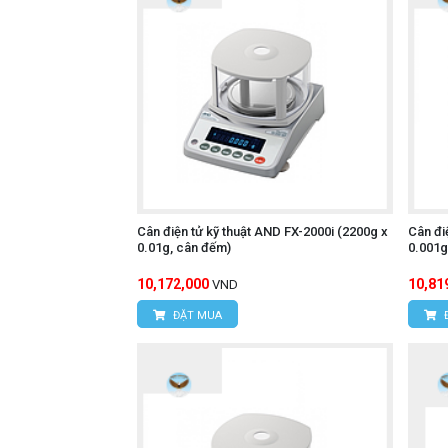
Cân điện tử kỹ thuật AND FX-2000i (2200g x
Cân đi
0.01g, cân đếm)
0.001g
10,172,000
10,81
VND
ĐẶT MUA