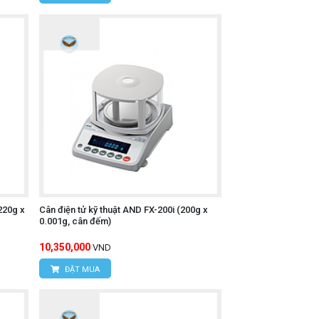
220g x
Cân điện tử kỹ thuật AND FX-200i (200g x
0.001g, cân đếm)
10,350,000
VND
ĐẶT MUA