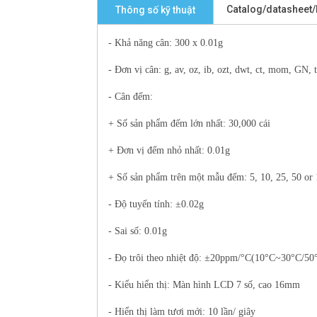
Catalog/datasheet
Thông số kỹ thuật
- Khả năng cân: 300 x 0.01g
- Đơn vị cân
: g, av, oz, ib, ozt, dwt, ct, mom, GN, t
- Cân đếm:
+ Số sản phẩm đếm lớn nhất: 30,000 cái
+ Đơn vị đếm nhỏ nhất: 0.01g
+ Số sản phẩm trên một mẫu đếm: 5, 10, 25, 50 or 
- Độ tuyến tính: ±0.02g
- Sai số: 0.01g
- Đọ trôi theo nhiệt độ: ±20ppm/°C(10°C~30°C/5
- Kiểu hiển thị: Màn hình LCD 7 số, cao 16mm
- Hiển thị làm tươi mới: 10 lần/ giây