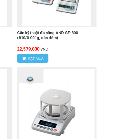
Cân kỹ thuật đa năng AND GF-800
(810/0.001g, cân đếm)
22,579,000
VND
ĐẶT MUA