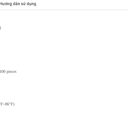
/Hướng dẫn sử dụng
l
100 pieces
0°F~86°F)