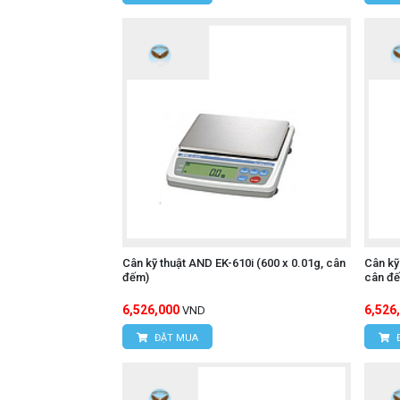
Cân kỹ thuật AND EK-610i (600 x 0.01g, cân
Cân kỹ
đếm)
cân đ
6,526,000
6,526
VND
ĐẶT MUA