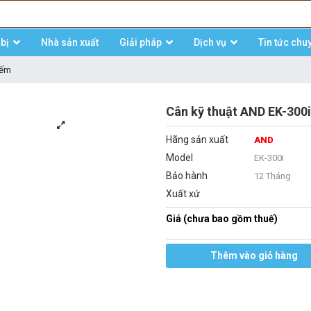
bị
Nhà sản xuất
Giải pháp
Dịch vụ
Tin tức chu
đếm
Cân kỹ thuật AND EK-300i
Hãng sản xuất
AND
Model
EK-300i
Bảo hành
12 Tháng
Xuất xứ
Giá (chưa bao gồm thuế)
Thêm vào giỏ hàng