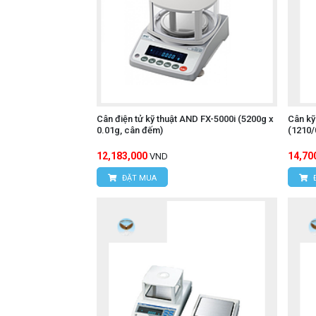
Cân điện tử kỹ thuật AND FX-5000i (5200g x
Cân kỹ
0.01g, cân đếm)
(1210/
12,183,000
14,70
VND
ĐẶT MUA