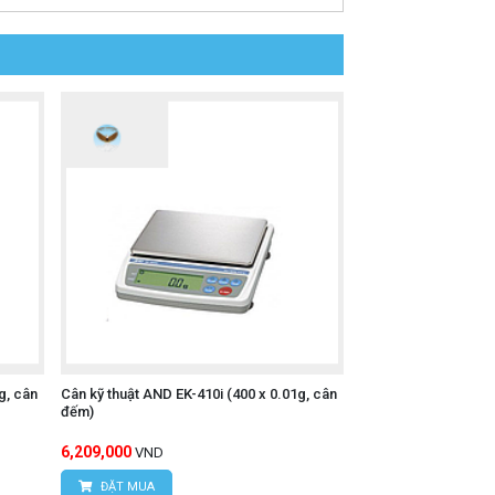
g, cân
Cân kỹ thuật AND EK-410i (400 x 0.01g, cân
đếm)
6,209,000
VND
ĐẶT MUA