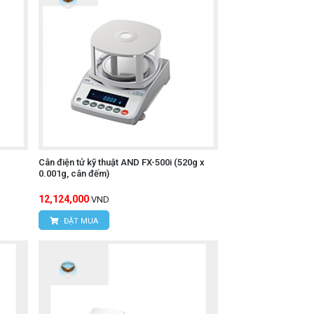
Cân điện tử kỹ thuật AND FX-500i (520g x
0.001g, cân đếm)
12,124,000
VND
ĐẶT MUA