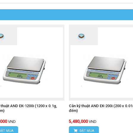
 thuật AND EK-1200i (1200 x 0.1g,
Cân kỹ thuật AND EK-200i (200 x 0.01
ếm)
đếm)
,000
5,480,000
VND
VND
ĐẶT MUA
ĐẶT MUA