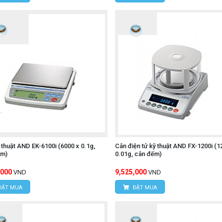
 thuật AND EK-6100i (6000 x 0.1g,
Cân điện tử kỹ thuật AND FX-1200i (1
ếm)
0.01g, cân đếm)
,000
9,525,000
VND
VND
ĐẶT MUA
ĐẶT MUA