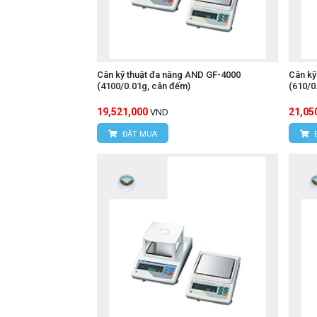
Cân kỹ thuật đa năng AND GF-4000
Cân kỹ
(4100/0.01g, cân đếm)
(610/0
19,521,000
21,05
VND
ĐẶT MUA