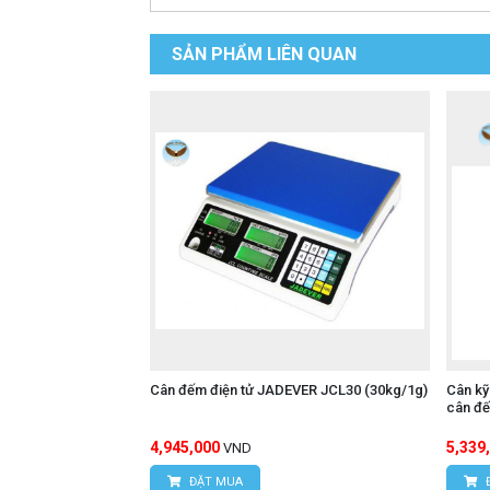
SẢN PHẨM LIÊN QUAN
Cân đếm điện tử JADEVER JCL30 (30kg/1g)
Cân kỹ
cân đ
4,945,000
5,339
VND
ĐẶT MUA