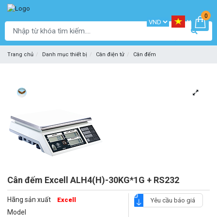
0
Trang chủ
Danh mục thiết bị
Cân điện tử
Cân đếm
Cân đếm Excell ALH4(H)-30KG*1G + RS232
Hãng sản xuất
Excell
Yêu cầu báo giá
Model