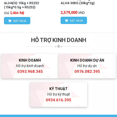
ALH4(H)-15kg + RS232
ALH4-30KG (30kg*2g)
(15kg*0.5g + RS232)
Liên hệ
2,579,000
VND
Giá:
ĐẶT MUA
ĐẶT MUA
HỖ TRỢ KINH DOANH
KINH DOANH
KINH DOANH DỰ ÁN
Hỗ trợ kinh doanh
Hỗ trợ dự án
0393.968.345
0976.082.395
KỸ THUẬT
Hỗ trợ kỹ thuật
0934.616.395