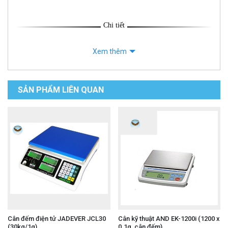
Chi tiết
Xem thêm
SẢN PHẨM LIÊN QUAN
Cân đếm điện tử JADEVER JCL30
Cân kỹ thuật AND EK-1200i (1200 x
(30kg/1g)
0.1g, cân đếm)