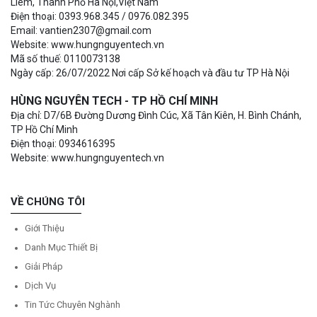
Liêm, Thành Phố Hà Nội,Việt Nam
Điện thoại: 0393.968.345 / 0976.082.395
Email: vantien2307@gmail.com
Website: www.hungnguyentech.vn
Mã số thuế: 0110073138
Ngày cấp: 26/07/2022 Nơi cấp Sở kế hoạch và đầu tư TP Hà Nội
HÙNG NGUYÊN TECH - TP HỒ CHÍ MINH
Địa chỉ: D7/6B Đường Dương Đình Cúc, Xã Tân Kiên, H. Bình Chánh,
TP Hồ Chí Minh
Điện thoại: 0934616395
Website: www.hungnguyentech.vn
VỀ CHÚNG TÔI
Giới Thiệu
Danh Mục Thiết Bị
Giải Pháp
Dịch Vụ
Tin Tức Chuyên Nghành