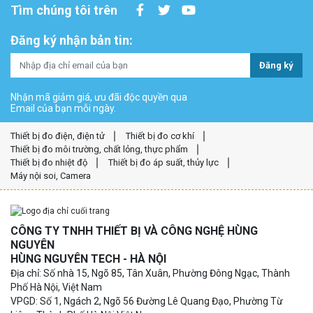
Tìm chúng tôi trên
Đăng ký nhận bản tin:
Đăng ký
Nhận mã giảm giá, ưu đãi độc quyền qua
Email của bạn mỗi ngày.
Thiết bị đo điện, điện tử
Thiết bị đo cơ khí
Thiết bị đo môi trường, chất lỏng, thực phẩm
Thiết bị đo nhiệt độ
Thiết bị đo áp suất, thủy lực
Máy nội soi, Camera
CÔNG TY TNHH THIẾT BỊ VÀ CÔNG NGHỆ HÙNG
NGUYÊN
HÙNG NGUYÊN TECH - HÀ NỘI
Địa chỉ: Số nhà 15, Ngõ 85, Tân Xuân, Phường Đông Ngạc, Thành
Phố Hà Nội, Việt Nam
VPGD: Số 1, Ngách 2, Ngõ 56 Đường Lê Quang Đạo, Phường Từ