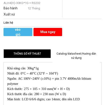
ALH4(H)-30KG*1G + RS232
Bảo hành
12 Tháng
Xuất xứ
Liên hệ
Thêm
vào
Mua ngay
giỏ
hàng
THÔNG SỐ KỸ THUẬT
Catalog/datasheet/Hướng dẫn
sử dụng
Khả năng cân: 30kg*1g
Nhiệt độ: 0°C ~ 40°C (32°F ~ 104°F)
Nguồn: AC 100V~240V (±10%) + pin 3.7V 4000mAh lithium
polymer
Kích thước: 275 × 105 × 310 mm(W × H × D)
Kích thước đĩa cân: 280 × 230 mm (W x D)
Màn hình: LCD 6/6/6 digits; cao 14mm; đèn nền LED