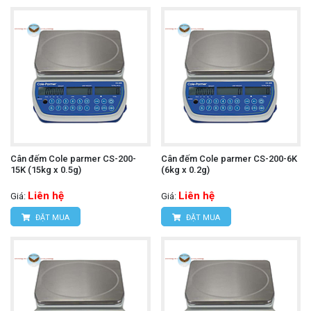
Cân đếm Cole parmer CS-200-
Cân đếm Cole parmer CS-200-6K
15K (15kg x 0.5g)
(6kg x 0.2g)
Liên hệ
Liên hệ
Giá:
Giá:
ĐẶT MUA
ĐẶT MUA