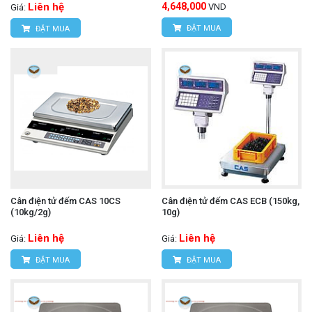
Liên hệ
4,648,000
VND
Giá:
ĐẶT MUA
ĐẶT MUA
Cân điện tử đếm CAS 10CS
Cân điện tử đếm CAS ECB (150kg,
(10kg/2g)
10g)
Liên hệ
Liên hệ
Giá:
Giá:
ĐẶT MUA
ĐẶT MUA