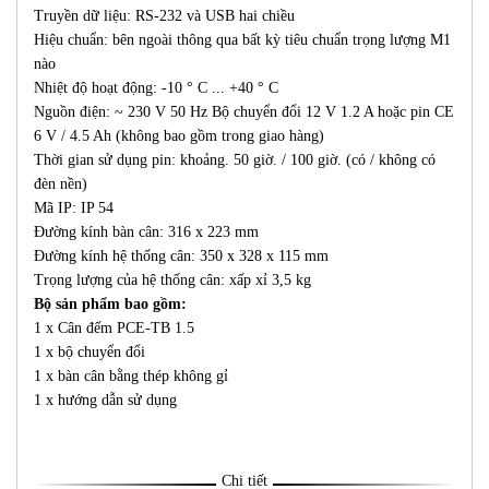
Truyền dữ liệu: RS-232 và USB hai chiều
Hiệu chuẩn: bên ngoài thông qua bất kỳ tiêu chuẩn trọng lượng M1
nào
Nhiệt độ hoạt động: -10 ° C ... +40 ° C
Nguồn điện: ~ 230 V 50 Hz Bộ chuyển đổi 12 V 1.2 A hoặc pin CE
6 V / 4.5 Ah (không bao gồm trong giao hàng)
Thời gian sử dụng pin: khoảng. 50 giờ. / 100 giờ. (có / không có
đèn nền)
Mã IP: IP 54
Đường kính bàn cân: 316 x 223 mm
Đường kính hệ thống cân: 350 x 328 x 115 mm
Trọng lượng của hệ thống cân: xấp xỉ 3,5 kg
Bộ sản phẩm bao gồm:
1 x Cân đếm PCE-TB 1.5
1 x bộ chuyển đổi
1 x bàn cân bằng thép không gỉ
1 x hướng dẫn sử dụng
Chi tiết