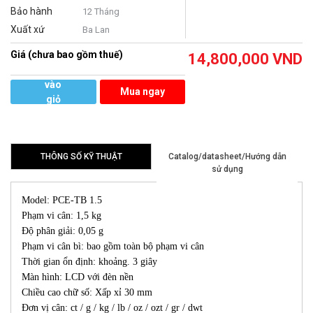
Bảo hành
12 Tháng
Xuất xứ
Ba Lan
Giá (chưa bao gồm thuế)
14,800,000
VND
Thêm
vào
Mua ngay
giỏ
hàng
THÔNG SỐ KỸ THUẬT
Catalog/datasheet/Hướng dẫn
sử dụng
Model: PCE-TB 1.5
Phạm vi cân: 1,5 kg
Độ phân giải: 0,05 g
Phạm vi cân bì: bao gồm toàn bộ phạm vi cân
Thời gian ổn định: khoảng. 3 giây
Màn hình: LCD với đèn nền
Chiều cao chữ số: Xấp xỉ 30 mm
Đơn vị cân: ct / g / kg / lb / oz / ozt / gr / dwt