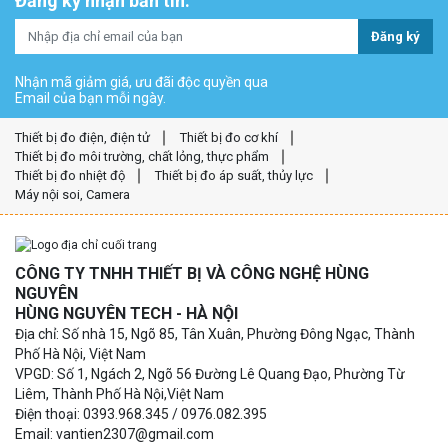
Đăng ký nhận bản tin:
Đăng ký
Nhận mã giảm giá, ưu đãi độc quyền qua
Email của bạn mỗi ngày.
Thiết bị đo điện, điện tử
Thiết bị đo cơ khí
Thiết bị đo môi trường, chất lỏng, thực phẩm
Thiết bị đo nhiệt độ
Thiết bị đo áp suất, thủy lực
Máy nội soi, Camera
CÔNG TY TNHH THIẾT BỊ VÀ CÔNG NGHỆ HÙNG
NGUYÊN
HÙNG NGUYÊN TECH - HÀ NỘI
Địa chỉ: Số nhà 15, Ngõ 85, Tân Xuân, Phường Đông Ngạc, Thành
Phố Hà Nội, Việt Nam
VPGD: Số 1, Ngách 2, Ngõ 56 Đường Lê Quang Đạo, Phường Từ
Liêm, Thành Phố Hà Nội,Việt Nam
Điện thoại: 0393.968.345 / 0976.082.395
Email: vantien2307@gmail.com