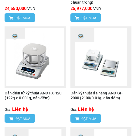
chuẩn trong)
24,550,000
25,977,000
VND
VND
ĐẶT MUA
ĐẶT MUA
Cân điện tử kỹ thuật AND FX-120i
Cân kỹ thuật đa năng AND GF-
(122g x 0.001g, cân đếm)
2000 (2100/0.01g, cân đếm)
Liên hệ
Liên hệ
Giá:
Giá:
ĐẶT MUA
ĐẶT MUA