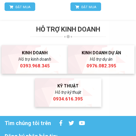
ĐẶT MUA
ĐẶT MUA
HỖ TRỢ KINH DOANH
KINH DOANH
KINH DOANH DỰ ÁN
Hỗ trợ kinh doanh
Hỗ trợ dự án
0393.968.345
0976.082.395
KỸ THUẬT
Hỗ trợ kỹ thuật
0934.616.395
Tìm chúng tôi trên