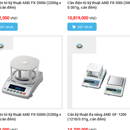
ện tử kỹ thuật AND FX-2000i (2200g x
Cân điện tử kỹ thuật AND FX-300i (30
 cân đếm)
0.001g, cân đếm)
2,000
10,819,000
VND
VND
ĐẶT MUA
ĐẶT MUA
ện tử kỹ thuật AND FX-5000i (5200g x
Cân kỹ thuật đa năng AND GF-1200
 cân đếm)
(1210/0.01g, cân đếm)
3,000
14,700,000
VND
VND