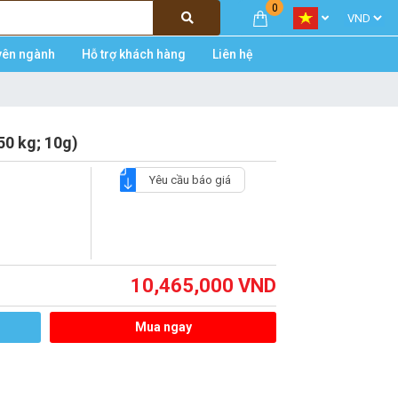
0
yên ngành
Hỗ trợ khách hàng
Liên hệ
0 kg; 10g)
Yêu cầu báo giá
10,465,000
VND
Mua ngay