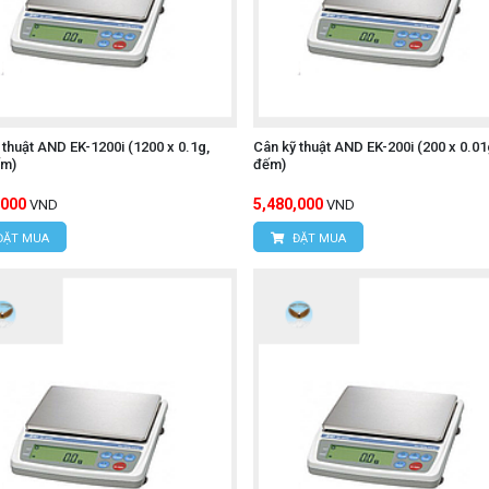
 thuật AND EK-1200i (1200 x 0.1g,
Cân kỹ thuật AND EK-200i (200 x 0.01
ếm)
đếm)
,000
5,480,000
VND
VND
ĐẶT MUA
ĐẶT MUA