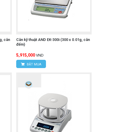
g, cân
Cân kỹ thuật AND EK-300i (300 x 0.01g, cân
đếm)
5,915,000
VND
ĐẶT MUA