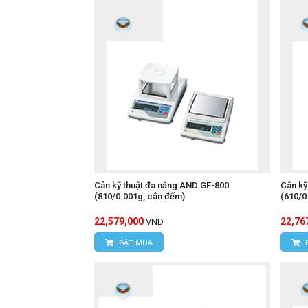
Cân kỹ thuật đa năng AND GF-800
Cân kỹ
(810/0.001g, cân đếm)
(610/0
22,579,000
22,76
VND
ĐẶT MUA