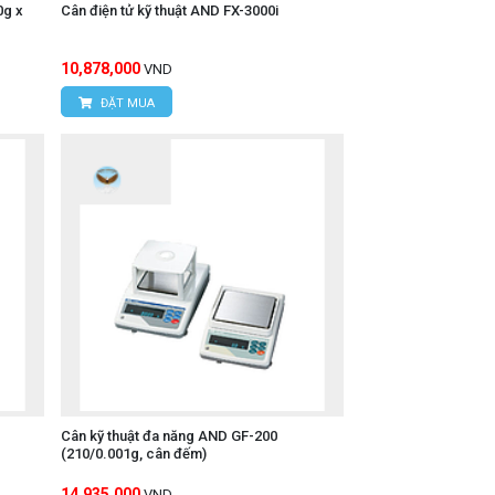
0g x
Cân điện tử kỹ thuật AND FX-3000i
10,878,000
VND
ĐẶT MUA
Cân kỹ thuật đa năng AND GF-200
(210/0.001g, cân đếm)
14,935,000
VND