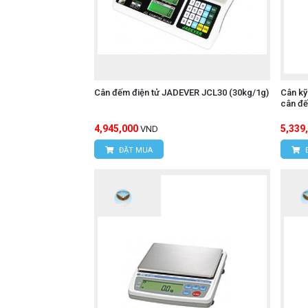
Cân đếm điện tử JADEVER JCL30 (30kg/1g)
Cân kỹ
cân đ
4,945,000
5,339
VND
ĐẶT MUA