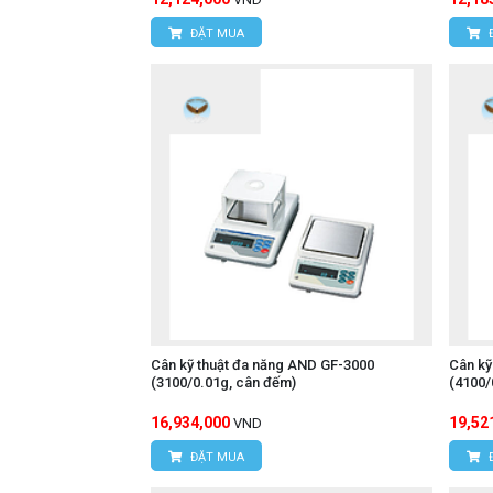
ĐẶT MUA
Cân kỹ thuật đa năng AND GF-3000
Cân kỹ
(3100/0.01g, cân đếm)
(4100/
16,934,000
19,52
VND
ĐẶT MUA