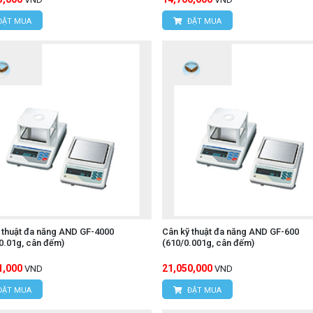
ĐẶT MUA
ĐẶT MUA
 thuật đa năng AND GF-4000
Cân kỹ thuật đa năng AND GF-600
0.01g, cân đếm)
(610/0.001g, cân đếm)
1,000
21,050,000
VND
VND
ĐẶT MUA
ĐẶT MUA