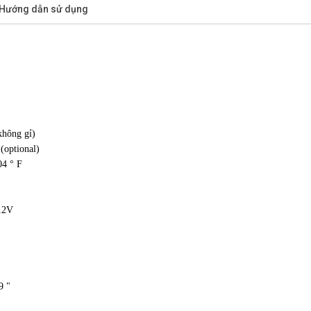
/Hướng dẫn sử dụng
không gỉ)
(optional)
04 ° F
 12V
9 "