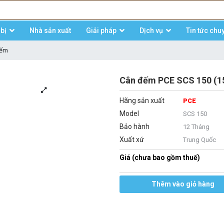
bị
Nhà sản xuất
Giải pháp
Dịch vụ
Tin tức chu
đếm
Cân đếm PCE SCS 150 (15
Hãng sản xuất
PCE
Model
SCS 150
Bảo hành
12 Tháng
Xuất xứ
Trung Quốc
Giá (chưa bao gồm thuế)
Thêm vào giỏ hàng