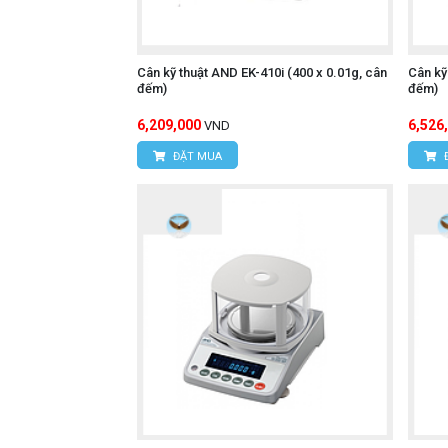
Cân kỹ thuật AND EK-410i (400 x 0.01g, cân
Cân kỹ
đếm)
đếm)
6,209,000
6,526
VND
ĐẶT MUA