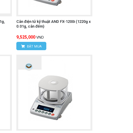
1g,
Cân điện tử kỹ thuật AND FX-1200i (1220g x
0.01g, cân đếm)
9,525,000
VND
ĐẶT MUA