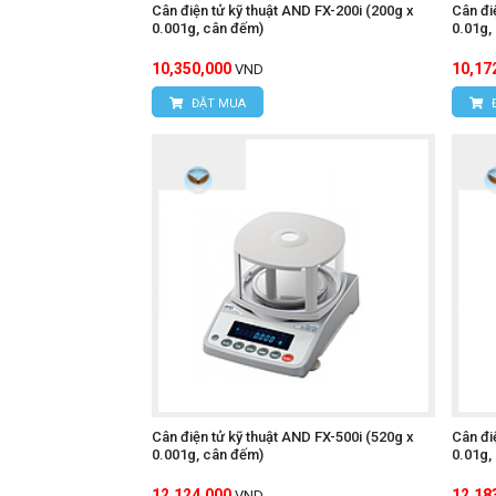
Cân điện tử kỹ thuật AND FX-200i (200g x
Cân đi
0.001g, cân đếm)
0.01g,
10,350,000
10,17
VND
ĐẶT MUA
Cân điện tử kỹ thuật AND FX-500i (520g x
Cân đi
0.001g, cân đếm)
0.01g,
12,124,000
12,18
VND