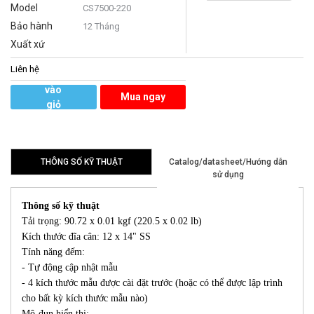
Model
CS7500-220
Bảo hành
12 Tháng
Xuất xứ
Liên hệ
Thêm
vào
Mua ngay
giỏ
hàng
THÔNG SỐ KỸ THUẬT
Catalog/datasheet/Hướng dẫn
sử dụng
Thông số kỹ thuật
Tải trọng: 90.72 x 0.01 kgf (220.5 x 0.02 lb)
Kích thước đĩa cân: 12 x 14" SS
Tính năng đếm:
- Tự động cập nhật mẫu
- 4 kích thước mẫu được cài đặt trước (hoặc có thể được lập trình
cho bất kỳ kích thước mẫu nào)
Mô-đun hiển thị: