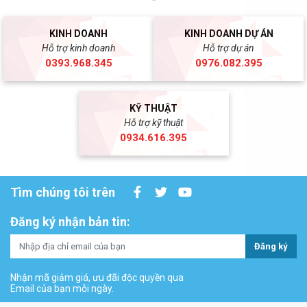
KINH DOANH
KINH DOANH DỰ ÁN
Hỗ trợ kinh doanh
Hỗ trợ dự án
0393.968.345
0976.082.395
KỸ THUẬT
Hỗ trợ kỹ thuật
0934.616.395
Tìm chúng tôi trên
Đăng ký nhận bản tin:
Đăng ký
Nhận mã giảm giá, ưu đãi độc quyền qua
Email của bạn mỗi ngày.