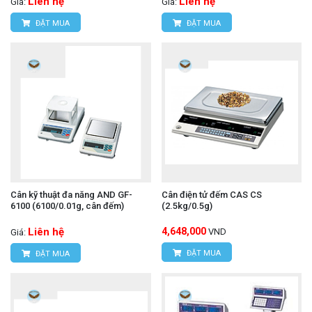
Liên hệ
Liên hệ
Giá:
Giá:
ĐẶT MUA
ĐẶT MUA
Cân kỹ thuật đa năng AND GF-
Cân điện tử đếm CAS CS
6100 (6100/0.01g, cân đếm)
(2.5kg/0.5g)
Liên hệ
4,648,000
VND
Giá:
ĐẶT MUA
ĐẶT MUA