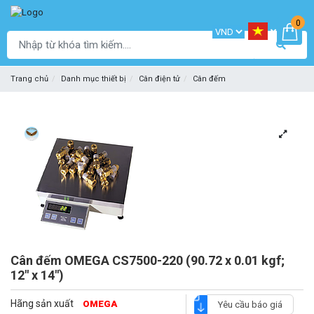
0
Trang chủ
Danh mục thiết bị
Cân điện tử
Cân đếm
Cân đếm OMEGA CS7500-220 (90.72 x 0.01 kgf;
12" x 14")
Hãng sản xuất
OMEGA
Yêu cầu báo giá