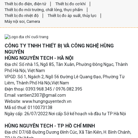
Thiết bị đo điện, điện tử
Thiết bị đo cơ khí
Thiết bị đo môi trường, chất lỏng, thực phẩm
Thiết bị đo nhiệt độ
Thiết bị đo áp suất, thủy lực
Máy nội soi, Camera
CÔNG TY TNHH THIẾT BỊ VÀ CÔNG NGHỆ HÙNG
NGUYÊN
HÙNG NGUYÊN TECH - HÀ NỘI
Địa chỉ: Số nhà 15, Ngõ 85, Tân Xuân, Phường Đông Ngạc, Thành
Phố Hà Nội, Việt Nam
VPGD: Số 1, Ngách 2, Ngõ 56 Đường Lê Quang Đạo, Phường Từ
Liêm, Thành Phố Hà Nội,Việt Nam
Điện thoại: 0393.968.345 / 0976.082.395
Email: vantien2307@gmail.com
Website: www.hungnguyentech.vn
Mã số thuế: 0110073138
Ngày cấp: 26/07/2022 Nơi cấp Sở kế hoạch và đầu tư TP Hà Nội
HÙNG NGUYÊN TECH - TP HỒ CHÍ MINH
Địa chỉ: D7/6B Đường Dương Đình Cúc, Xã Tân Kiên, H. Bình Chánh,