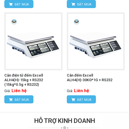
ĐẶT MUA
ĐẶT MUA
Cân điện tử đếm Excell
Cân đếm Excell
ALH4(H)-15kg + RS232
ALH4(H)-30KG*1G + RS232
(15kg*0.5g + RS232)
Liên hệ
Liên hệ
Giá:
Giá:
ĐẶT MUA
ĐẶT MUA
HỖ TRỢ KINH DOANH