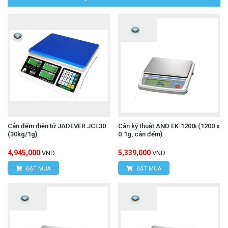
Cân đếm điện tử JADEVER JCL30
Cân kỹ thuật AND EK-1200i (1200 x
(30kg/1g)
0.1g, cân đếm)
4,945,000
5,339,000
VND
VND
ĐẶT MUA
ĐẶT MUA