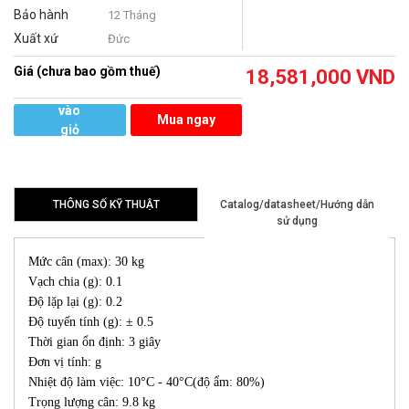
Bảo hành
12 Tháng
Xuất xứ
Đức
Giá (chưa bao gồm thuế)
18,581,000
VND
Thêm
vào
Mua ngay
giỏ
hàng
THÔNG SỐ KỸ THUẬT
Catalog/datasheet/Hướng dẫn
sử dụng
Mức cân (max): 30 kg
Vạch chia (g): 0.1
Độ lặp lại (g): 0.2
Độ tuyến tính (g): ± 0.5
Thời gian ổn định: 3 giây
Đơn vị tính: g
Nhiệt độ làm việc: 10°C - 40°C(độ ẩm: 80%)
Trọng lượng cân: 9.8 kg