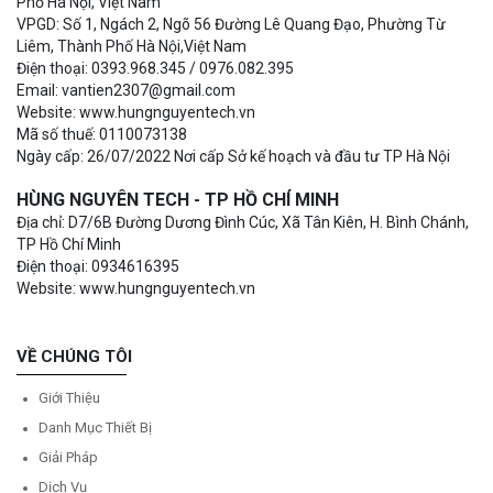
Phố Hà Nội, Việt Nam
VPGD: Số 1, Ngách 2, Ngõ 56 Đường Lê Quang Đạo, Phường Từ
Liêm, Thành Phố Hà Nội,Việt Nam
Điện thoại: 0393.968.345 / 0976.082.395
Email: vantien2307@gmail.com
Website: www.hungnguyentech.vn
Mã số thuế: 0110073138
Ngày cấp: 26/07/2022 Nơi cấp Sở kế hoạch và đầu tư TP Hà Nội
HÙNG NGUYÊN TECH - TP HỒ CHÍ MINH
Địa chỉ: D7/6B Đường Dương Đình Cúc, Xã Tân Kiên, H. Bình Chánh,
TP Hồ Chí Minh
Điện thoại: 0934616395
Website: www.hungnguyentech.vn
VỀ CHÚNG TÔI
Giới Thiệu
Danh Mục Thiết Bị
Giải Pháp
Dịch Vụ