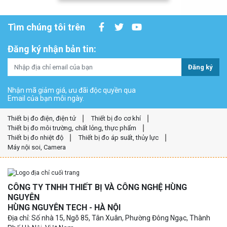
Tìm chúng tôi trên
Đăng ký nhận bản tin:
Đăng ký
Nhận mã giảm giá, ưu đãi độc quyền qua
Email của bạn mỗi ngày.
Thiết bị đo điện, điện tử
Thiết bị đo cơ khí
Thiết bị đo môi trường, chất lỏng, thực phẩm
Thiết bị đo nhiệt độ
Thiết bị đo áp suất, thủy lực
Máy nội soi, Camera
CÔNG TY TNHH THIẾT BỊ VÀ CÔNG NGHỆ HÙNG
NGUYÊN
HÙNG NGUYÊN TECH - HÀ NỘI
Địa chỉ: Số nhà 15, Ngõ 85, Tân Xuân, Phường Đông Ngạc, Thành