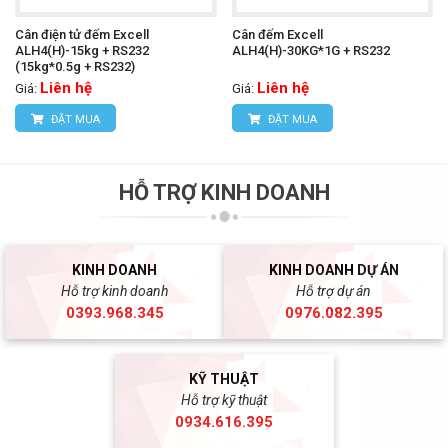
Cân điện tử đếm Excell
Cân đếm Excell
ALH4(H)-15kg + RS232
ALH4(H)-30KG*1G + RS232
(15kg*0.5g + RS232)
Liên hệ
Liên hệ
Giá:
Giá:
ĐẶT MUA
ĐẶT MUA
HỖ TRỢ KINH DOANH
KINH DOANH
KINH DOANH DỰ ÁN
Hỗ trợ kinh doanh
Hỗ trợ dự án
0393.968.345
0976.082.395
KỸ THUẬT
Hỗ trợ kỹ thuật
0934.616.395