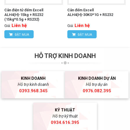
Cân điện tử đếm Excell
Cân đếm Excell
ALH4(H)-15kg + RS232
ALH4(H)-30KG*1G + RS232
(15kg*0.5g + RS232)
Liên hệ
Liên hệ
Giá:
Giá:
ĐẶT MUA
ĐẶT MUA
HỖ TRỢ KINH DOANH
KINH DOANH
KINH DOANH DỰ ÁN
Hỗ trợ kinh doanh
Hỗ trợ dự án
0393.968.345
0976.082.395
KỸ THUẬT
Hỗ trợ kỹ thuật
0934.616.395