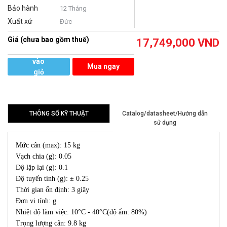
Bảo hành
12 Tháng
Xuất xứ
Đức
Giá (chưa bao gồm thuế)
17,749,000
VND
Thêm
vào
Mua ngay
giỏ
hàng
THÔNG SỐ KỸ THUẬT
Catalog/datasheet/Hướng dẫn
sử dụng
Mức cân (max): 15 kg
Vạch chia (g): 0.05
Độ lặp lại (g): 0.1
Độ tuyến tính (g): ± 0.25
Thời gian ổn định: 3 giây
Đơn vị tính: g
Nhiệt độ làm việc: 10°C - 40°C(độ ẩm: 80%)
Trọng lượng cân: 9.8 kg