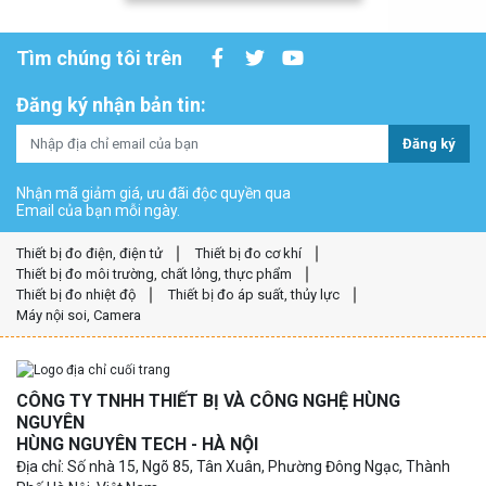
Tìm chúng tôi trên
Đăng ký nhận bản tin:
Đăng ký
Nhận mã giảm giá, ưu đãi độc quyền qua
Email của bạn mỗi ngày.
Thiết bị đo điện, điện tử
Thiết bị đo cơ khí
Thiết bị đo môi trường, chất lỏng, thực phẩm
Thiết bị đo nhiệt độ
Thiết bị đo áp suất, thủy lực
Máy nội soi, Camera
CÔNG TY TNHH THIẾT BỊ VÀ CÔNG NGHỆ HÙNG
NGUYÊN
HÙNG NGUYÊN TECH - HÀ NỘI
Địa chỉ: Số nhà 15, Ngõ 85, Tân Xuân, Phường Đông Ngạc, Thành