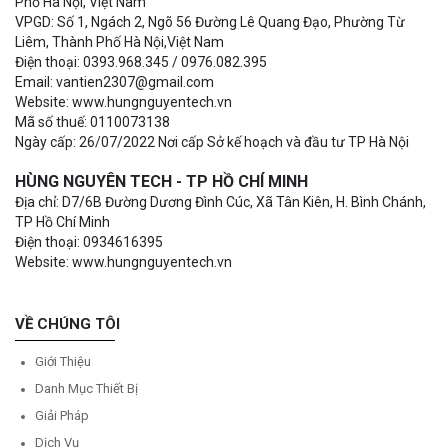
Phố Hà Nội, Việt Nam
VPGD: Số 1, Ngách 2, Ngõ 56 Đường Lê Quang Đạo, Phường Từ
Liêm, Thành Phố Hà Nội,Việt Nam
Điện thoại: 0393.968.345 / 0976.082.395
Email: vantien2307@gmail.com
Website: www.hungnguyentech.vn
Mã số thuế: 0110073138
Ngày cấp: 26/07/2022 Nơi cấp Sở kế hoạch và đầu tư TP Hà Nội
HÙNG NGUYÊN TECH - TP HỒ CHÍ MINH
Địa chỉ: D7/6B Đường Dương Đình Cúc, Xã Tân Kiên, H. Bình Chánh,
TP Hồ Chí Minh
Điện thoại: 0934616395
Website: www.hungnguyentech.vn
VỀ CHÚNG TÔI
Giới Thiệu
Danh Mục Thiết Bị
Giải Pháp
Dịch Vụ