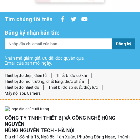
Tìm chúng tôi trên
Đăng ký nhận bản tin:
Đăng ký
Nhận mã giảm giá, ưu đãi độc quyền qua
Email của bạn mỗi ngày.
Thiết bị đo điện, điện tử
Thiết bị đo cơ khí
Thiết bị đo môi trường, chất lỏng, thực phẩm
Thiết bị đo nhiệt độ
Thiết bị đo áp suất, thủy lực
Máy nội soi, Camera
CÔNG TY TNHH THIẾT BỊ VÀ CÔNG NGHỆ HÙNG
NGUYÊN
HÙNG NGUYÊN TECH - HÀ NỘI
Địa chỉ: Số nhà 15, Ngõ 85, Tân Xuân, Phường Đông Ngạc, Thành