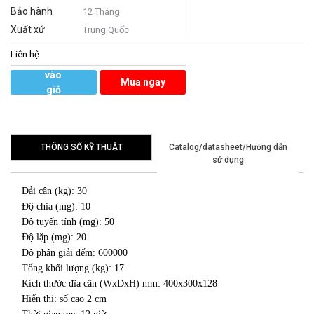
Bảo hành
12 Tháng
Xuất xứ
Trung Quốc
Liên hệ
Thêm
vào
Mua ngay
giỏ
hàng
THÔNG SỐ KỸ THUẬT
Catalog/datasheet/Hướng dẫn
sử dụng
Dải cân (kg): 30
Độ chia (mg): 10
Độ tuyến tính (mg): 50
Độ lặp (mg): 20
Độ phân giải đếm: 600000
Tổng khối lượng (kg): 17
Kích thước đĩa cân (WxDxH) mm: 400x300x128
Hiển thị: số cao 2 cm