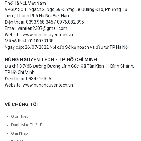
Phố Hà Nội, Việt Nam
VPGD: Số 1, Ngách 2, Ngõ 56 Đường Lê Quang Đạo, Phường Từ
Liêm, Thành Phố Hà Nội,Việt Nam
Điện thoại: 0393.968.345 / 0976.082.395
Email: vantien2307@gmail.com
Website: www.hungnguyentech.vn
Mã số thuế: 0110073138
Ngày cấp: 26/07/2022 Nơi cấp Sở kế hoạch và đầu tư TP Hà Nội
HÙNG NGUYÊN TECH - TP HỒ CHÍ MINH
Địa chỉ: D7/6B Đường Dương Đình Cúc, Xã Tân Kiên, H. Bình Chánh,
TP Hồ Chí Minh
Điện thoại: 0934616395
Website: www.hungnguyentech.vn
VỀ CHÚNG TÔI
Giới Thiệu
Danh Mục Thiết Bị
Giải Pháp