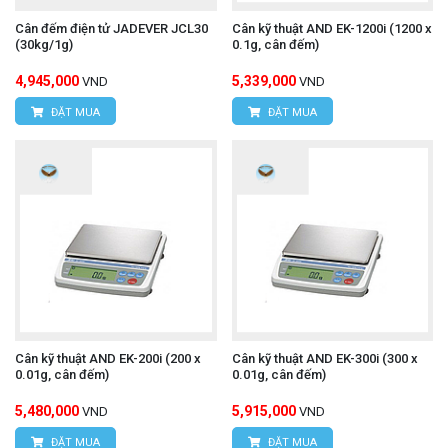
Cân đếm điện tử JADEVER JCL30
Cân kỹ thuật AND EK-1200i (1200 x
(30kg/1g)
0.1g, cân đếm)
4,945,000
5,339,000
VND
VND
ĐẶT MUA
ĐẶT MUA
Cân kỹ thuật AND EK-200i (200 x
Cân kỹ thuật AND EK-300i (300 x
0.01g, cân đếm)
0.01g, cân đếm)
5,480,000
5,915,000
VND
VND
ĐẶT MUA
ĐẶT MUA