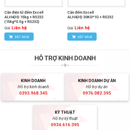
Cân điện tử đếm Excell
Cân đếm Excell
ALH4(H)-15kg + RS232
ALH4(H)-30KG*1G + RS232
(15kg*0.5g + RS232)
Liên hệ
Liên hệ
Giá:
Giá:
ĐẶT MUA
ĐẶT MUA
HỖ TRỢ KINH DOANH
KINH DOANH
KINH DOANH DỰ ÁN
Hỗ trợ kinh doanh
Hỗ trợ dự án
0393.968.345
0976.082.395
KỸ THUẬT
Hỗ trợ kỹ thuật
0934.616.395