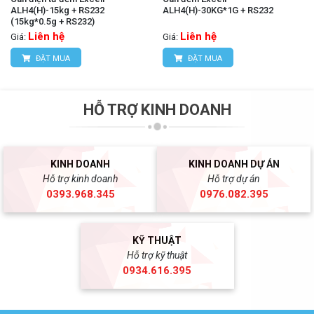
ALH4(H)-15kg + RS232
ALH4(H)-30KG*1G + RS232
(15kg*0.5g + RS232)
Liên hệ
Liên hệ
Giá:
Giá:
ĐẶT MUA
ĐẶT MUA
HỖ TRỢ KINH DOANH
KINH DOANH
KINH DOANH DỰ ÁN
Hỗ trợ kinh doanh
Hỗ trợ dự án
0393.968.345
0976.082.395
KỸ THUẬT
Hỗ trợ kỹ thuật
0934.616.395