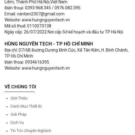
Liêm, Thành Phố Hà Nội,Việt Nam
Điện thoại: 0393.968.345 / 0976.082.395
Email: vantien2307@gmail.com
Website: www.hungnguyentech.vn
Mã số thuế: 0110073138
Ngày cấp: 26/07/2022 Nơi cấp Sở kế hoạch và đầu tư TP Hà Nội
HÙNG NGUYÊN TECH - TP HỒ CHÍ MINH
Địa chỉ: D7/6B Đường Dương Đình Cúc, Xã Tân Kiên, H. Bình Chánh,
TP Hồ Chí Minh
Điện thoại: 0934616395
Website: www.hungnguyentech.vn
VỀ CHÚNG TÔI
Giới Thiệu
Danh Mục Thiết Bị
Giải Pháp
Dịch Vụ
Tin Tức Chuyên Nghành