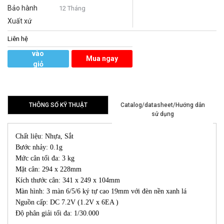
Bảo hành
12 Tháng
Xuất xứ
Liên hệ
Thêm
vào
Mua ngay
giỏ
hàng
THÔNG SỐ KỸ THUẬT
Catalog/datasheet/Hướng dẫn
sử dụng
Chất liệu: Nhựa, Sắt
Bước nhảy: 0.1g
Mức cân tối đa: 3 kg
Mặt cân: 294 x 228mm
Kích thước cân: 341 x 249 x 104mm
Màn hình: 3 màn 6/5/6 ký tự cao 19mm với đèn nền xanh lá
Nguồn cấp: DC 7.2V (1.2V x 6EA )
Độ phân giải tối đa: 1/30.000