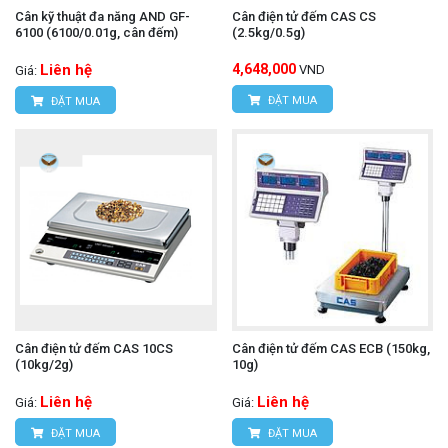
Cân kỹ thuật đa năng AND GF-
Cân điện tử đếm CAS CS
6100 (6100/0.01g, cân đếm)
(2.5kg/0.5g)
Liên hệ
4,648,000
VND
Giá:
ĐẶT MUA
ĐẶT MUA
Cân điện tử đếm CAS 10CS
Cân điện tử đếm CAS ECB (150kg,
(10kg/2g)
10g)
Liên hệ
Liên hệ
Giá:
Giá:
ĐẶT MUA
ĐẶT MUA