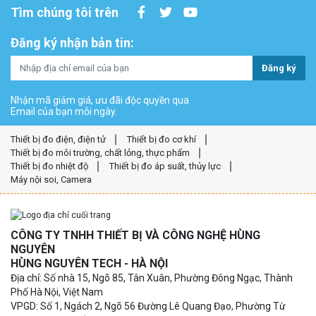
Tìm chúng tôi trên
Đăng ký nhận bản tin:
Đăng ký
Nhận mã giảm giá, ưu đãi độc quyền qua
Email của bạn mỗi ngày.
Thiết bị đo điện, điện tử
Thiết bị đo cơ khí
Thiết bị đo môi trường, chất lỏng, thực phẩm
Thiết bị đo nhiệt độ
Thiết bị đo áp suất, thủy lực
Máy nội soi, Camera
CÔNG TY TNHH THIẾT BỊ VÀ CÔNG NGHỆ HÙNG
NGUYÊN
HÙNG NGUYÊN TECH - HÀ NỘI
Địa chỉ: Số nhà 15, Ngõ 85, Tân Xuân, Phường Đông Ngạc, Thành
Phố Hà Nội, Việt Nam
VPGD: Số 1, Ngách 2, Ngõ 56 Đường Lê Quang Đạo, Phường Từ