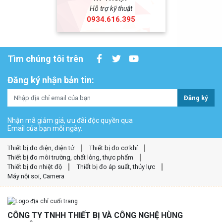
Hỗ trợ kỹ thuật
0934.616.395
Tìm chúng tôi trên
Đăng ký nhận bản tin:
Đăng ký
Nhận mã giảm giá, ưu đãi độc quyền qua
Email của bạn mỗi ngày.
Thiết bị đo điện, điện tử
Thiết bị đo cơ khí
Thiết bị đo môi trường, chất lỏng, thực phẩm
Thiết bị đo nhiệt độ
Thiết bị đo áp suất, thủy lực
Máy nội soi, Camera
CÔNG TY TNHH THIẾT BỊ VÀ CÔNG NGHỆ HÙNG