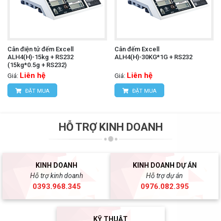
Cân điện tử đếm Excell
Cân đếm Excell
ALH4(H)-15kg + RS232
ALH4(H)-30KG*1G + RS232
(15kg*0.5g + RS232)
Liên hệ
Liên hệ
Giá:
Giá:
ĐẶT MUA
ĐẶT MUA
HỖ TRỢ KINH DOANH
KINH DOANH
KINH DOANH DỰ ÁN
Hỗ trợ kinh doanh
Hỗ trợ dự án
0393.968.345
0976.082.395
KỸ THUẬT