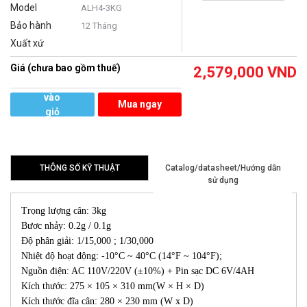
Model
ALH4-3KG
Bảo hành
12 Tháng
Xuất xứ
Giá (chưa bao gồm thuế)
2,579,000
VND
Thêm
vào
Mua ngay
giỏ
hàng
THÔNG SỐ KỸ THUẬT
Catalog/datasheet/Hướng dẫn
sử dụng
Trọng lượng cân: 3kg
Bươc nhảy: 0.2g / 0.1g
Độ phân giải: 1/15,000 ; 1/30,000
Nhiệt độ hoạt động: -10°C ~ 40°C (14°F ~ 104°F);
Nguồn điện: AC 110V/220V (±10%) + Pin sạc DC 6V/4AH
Kích thước: 275 × 105 × 310 mm(W × H × D)
Kích thước đĩa cân: 280 × 230 mm (W x D)