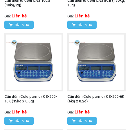
Cân điện tử đếm CAS 10CS
Cân điện tử đếm CAS ECB (150kg,
(10kg/2g)
10g)
Liên hệ
Liên hệ
Giá:
Giá:
ĐẶT MUA
ĐẶT MUA
Cân đếm Cole parmer CS-200-
Cân đếm Cole parmer CS-200-6K
15K (15kg x 0.5g)
(6kg x 0.2g)
Liên hệ
Liên hệ
Giá:
Giá:
ĐẶT MUA
ĐẶT MUA