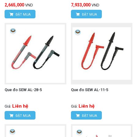
2,665,000
7,933,000
VND
VND
của thiết bị đo từ máy tính.
ĐẶT MUA
ĐẶT MUA
Khả năng tương thích
Bộ Kyoritsu 8212-USB được thiết kế để tương thích
với một số model thiết bị đo lường chuyên dụng của
Kyoritsu có khả năng ghi dữ liệu. Các thiết bị này
thường có cổng giao tiếp riêng biệt để kết nối với bộ
chuyển đổi 8212-USB. Các model phổ biến tương
thích có thể bao gồm:
Que đo SEW AL-28-5
Que đo SEW AL-11-5
Máy đo điện trở cách điện cao áp (High Voltage
Liên hệ
Liên hệ
Giá:
Giá:
Insulation Testers):
ĐẶT MUA
ĐẶT MUA
Kyoritsu 3125A, 3125B (có thể cần adapter
chuyển đổi riêng từ cổng RS232 sang USB)