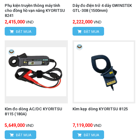
Phụ kiện truyền thông máy tính
Dây đo điện trở 4 dây GWINSTEK
cho đồng hồ vạn năng KYORITSU
GTL-308 (1500mm)
8241
2,415,000
2,222,000
VND
VND
ĐẶT MUA
ĐẶT MUA
Kìm đo dòng AC/DC KYORITSU
Kìm kẹp dòng KYORITSU 8125
8115 (180A)
5,649,000
7,119,000
VND
VND
ĐẶT MUA
ĐẶT MUA