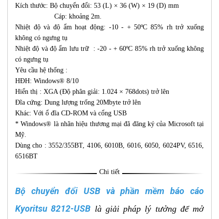
Kích thước: Bộ chuyển đổi: 53 (L) × 36 (W) × 19 (D) mm
Cáp: khoảng 2m.
Nhiệt độ và độ ẩm hoạt động: -10 - + 50ºC 85% rh trở xuống
không có ngưng tụ
Nhiệt độ và độ ẩm lưu trữ : -20 - + 60ºC 85% rh trở xuống không
có ngưng tụ
Yêu cầu hệ thống :
HĐH: Windows® 8/10
Hiển thị : XGA (Độ phân giải: 1.024 × 768dots) trở lên
Đĩa cứng: Dung lượng trống 20Mbyte trở lên
Khác: Với ổ đĩa CD-ROM và cổng USB
* Windows® là nhãn hiệu thương mại đã đăng ký của Microsoft tại
Mỹ.
Dùng cho : 3552/355BT, 4106, 6010B, 6016, 6050, 6024PV, 6516,
6516BT
Chi tiết
Bộ chuyển đổi USB và phần mềm báo cáo
Kyoritsu 8212-USB
là giải pháp lý tưởng để mở