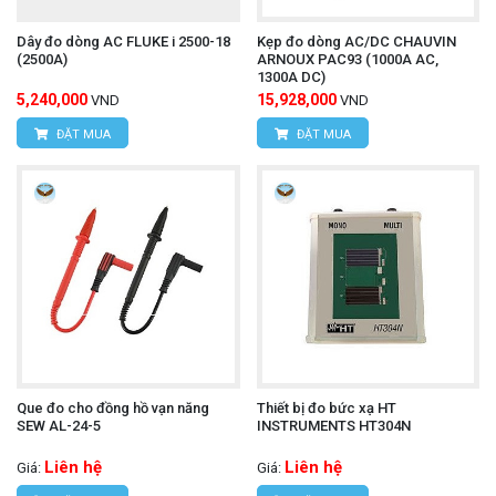
yếu, giúp người dùng khai thác tối đa tiềm năng của
Dây đo dòng AC FLUKE i 2500-18
Kẹp đo dòng AC/DC CHAUVIN
các thiết bị đo Kyoritsu có chức năng ghi dữ liệu,
(2500A)
ARNOUX PAC93 (1000A AC,
1300A DC)
biến chúng thành công cụ toàn diện cho việc thu
5,240,000
15,928,000
VND
VND
thập, phân tích và báo cáo dữ liệu đo lường điện.
ĐẶT MUA
ĐẶT MUA
Thông tin liên hệ
CÔNG TY TNHH THIẾT BỊ VÀ CÔNG NGHỆ
HÙNG NGUYÊN
HÙNG NGUYÊN TECH - HÀ NỘI
Địa chỉ:
Số 15, ngõ 85 Tân Xuân, P. Xuân Đỉnh,
Q. Bắc Từ Liêm, TP. Hà Nội.
Que đo cho đồng hồ vạn năng
Thiết bị đo bức xạ HT
VPDG:
Số 20D, ngõ 16/28 Đỗ Xuân Hợp, P. Mỹ
SEW AL-24-5
INSTRUMENTS HT304N
Đình 1, Q.Nam Từ Liêm, TP. Hà Nội
Liên hệ
Liên hệ
Giá:
Giá: