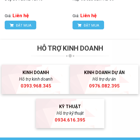
Liên hệ
Liên hệ
Giá:
Giá:
ĐẶT MUA
ĐẶT MUA
HỖ TRỢ KINH DOANH
KINH DOANH
KINH DOANH DỰ ÁN
Hỗ trợ kinh doanh
Hỗ trợ dự án
0393.968.345
0976.082.395
KỸ THUẬT
Hỗ trợ kỹ thuật
0934.616.395