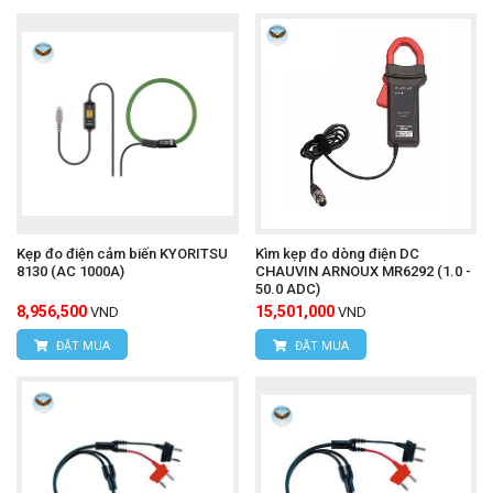
Kẹp đo điện cảm biến KYORITSU
Kìm kẹp đo dòng điện DC
8130 (AC 1000A)
CHAUVIN ARNOUX MR6292 (1.0 -
50.0 ADC)
8,956,500
15,501,000
VND
VND
ĐẶT MUA
ĐẶT MUA