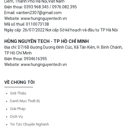
Liêm, Thành Phố Hà Nội,Việt Nam
Điện thoại: 0393.968.345 / 0976.082.395
Email: vantien2307@gmail.com
Website: www.hungnguyentech.vn
Mã số thuế: 0110073138
Ngày cấp: 26/07/2022 Nơi cấp Sở kế hoạch và đầu tư TP Hà Nội
HÙNG NGUYÊN TECH - TP HỒ CHÍ MINH
Địa chỉ: D7/6B Đường Dương Đình Cúc, Xã Tân Kiên, H. Bình Chánh,
TP Hồ Chí Minh
Điện thoại: 0934616395
Website: www.hungnguyentech.vn
VỀ CHÚNG TÔI
Giới Thiệu
Danh Mục Thiết Bị
Giải Pháp
Dịch Vụ
Tin Tức Chuyên Nghành