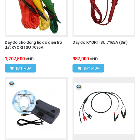
Dây đo cho đồng hồ đo điện trở
Dây đo KYORITSU 7165A (3m)
đất KYORITSU 7095A
1,207,500
987,000
VND
VND
ĐẶT MUA
ĐẶT MUA