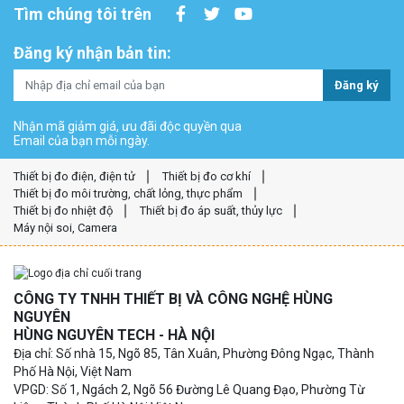
Tìm chúng tôi trên
Đăng ký nhận bản tin:
Đăng ký
Nhận mã giảm giá, ưu đãi độc quyền qua
Email của bạn mỗi ngày.
Thiết bị đo điện, điện tử
Thiết bị đo cơ khí
Thiết bị đo môi trường, chất lỏng, thực phẩm
Thiết bị đo nhiệt độ
Thiết bị đo áp suất, thủy lực
Máy nội soi, Camera
CÔNG TY TNHH THIẾT BỊ VÀ CÔNG NGHỆ HÙNG
NGUYÊN
HÙNG NGUYÊN TECH - HÀ NỘI
Địa chỉ: Số nhà 15, Ngõ 85, Tân Xuân, Phường Đông Ngạc, Thành
Phố Hà Nội, Việt Nam
VPGD: Số 1, Ngách 2, Ngõ 56 Đường Lê Quang Đạo, Phường Từ