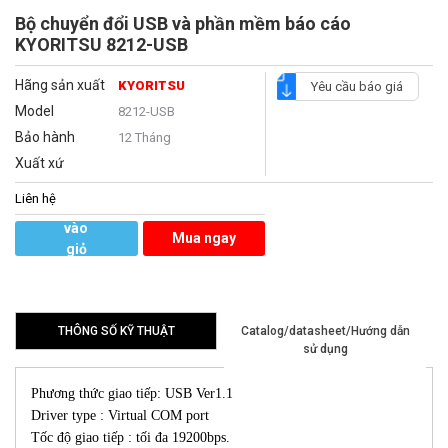
Bộ chuyển đổi USB và phần mềm báo cáo
KYORITSU 8212-USB
Hãng sản xuất
KYORITSU
Yêu cầu báo giá
Model
8212-USB
Bảo hành
12 Tháng
Xuất xứ
Liên hệ
Thêm
vào
Mua ngay
giỏ
hàng
THÔNG SỐ KỸ THUẬT
Catalog/datasheet/Hướng dẫn
sử dụng
Phương thức giao tiếp: USB Ver1.1
Driver type : Virtual COM port
Tốc độ giao tiếp : tối đa 19200bps.