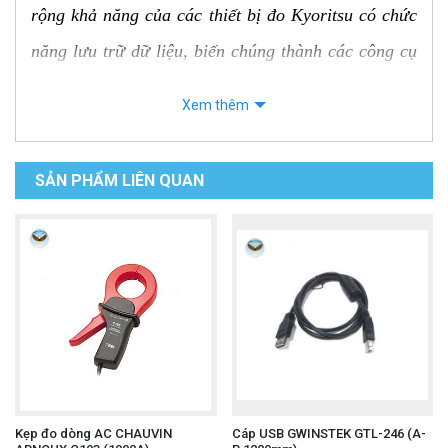
rộng khả năng của các thiết bị đo Kyoritsu có chức
năng lưu trữ dữ liệu, biến chúng thành các công cụ
mạnh mẽ hơn cho việc quản lý, phân tích và báo cáo
Xem thêm
kết quả đo lường.
Thành phần của bộ Kyoritsu 8212-USB
SẢN PHẨM LIÊN QUAN
Bộ 8212-USB thường bao gồm các thành phần
chính sau:
Bộ chuyển đổi USB (USB Adaptor / Interface
Unit): Đây là thiết bị trung gian kết nối thiết bị đo
với máy tính. Nó có thể có dạng một hộp nhỏ
hoặc một đầu cắm, có nhiệm vụ chuyển đổi tín
hiệu giao tiếp từ thiết bị đo sang định dạng USB
Kẹp đo dòng AC CHAUVIN
Cáp USB GWINSTEK GTL-246 (A-