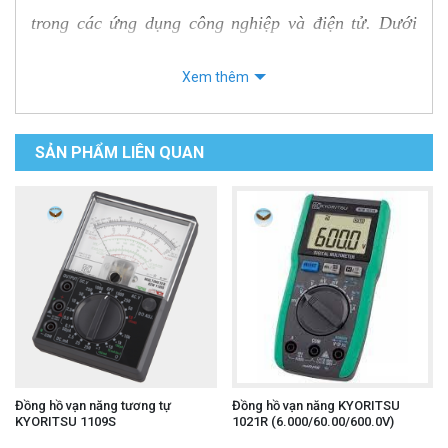
trong các ứng dụng công nghiệp và điện tử. Dưới
đây là một số thông tin tổng quan về đồng hồ vạn
Xem thêm
năng cầm tay UNI-T UT33D+.
Một số tính năng của đồng hồ vạn năng
SẢN PHẨM LIÊN QUAN
cầm tay UNI-T UT33D+
Chuông báo
Chu kì hoạt
nhập: Có
Hiển thị
động: Không
Tổng trở
đếm: 2000
Kiểm tra
vào: ≈10MΩ
Chọn dải tự
diode: Có
Cấp đo
động:
Kiểm tra liên
lường: CAT
Không
tục (còi kêu) :
Đồng hồ vạn năng tương tự
Đồng hồ vạn năng KYORITSU
KYORITSU 1109S
1021R (6.000/60.00/600.0V)
II 600V
Băng
Có