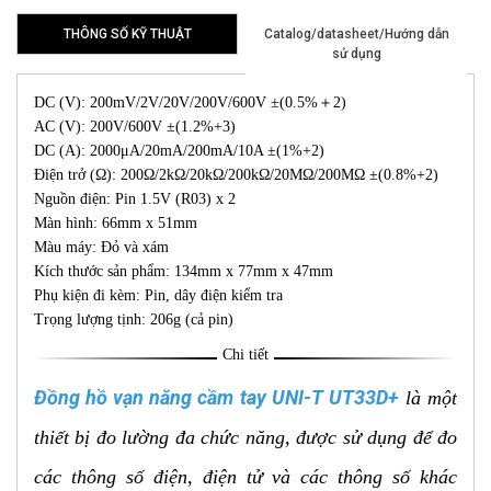
THÔNG SỐ KỸ THUẬT
Catalog/datasheet/Hướng dẫn
sử dụng
DC (V): 200mV/2V/20V/200V/600V ±(0.5%＋2)
AC (V): 200V/600V ±(1.2%+3)
DC (A): 2000μA/20mA/200mA/10A ±(1%+2)
Điện trở (Ω): 200Ω/2kΩ/20kΩ/200kΩ/20MΩ/200MΩ ±(0.8%+2)
Nguồn điện: Pin 1.5V (R03) x 2
Màn hình: 66mm x 51mm
Màu máy: Đỏ và xám
Kích thước sản phẩm: 134mm x 77mm x 47mm
Phụ kiện đi kèm: Pin, dây điện kiểm tra
Trọng lượng tịnh: 206g (cả pin)
Chi tiết
Đồng hồ vạn năng cầm tay UNI-T UT33D+
là một
thiết bị đo lường đa chức năng, được sử dụng để đo
các thông số điện, điện tử và các thông số khác