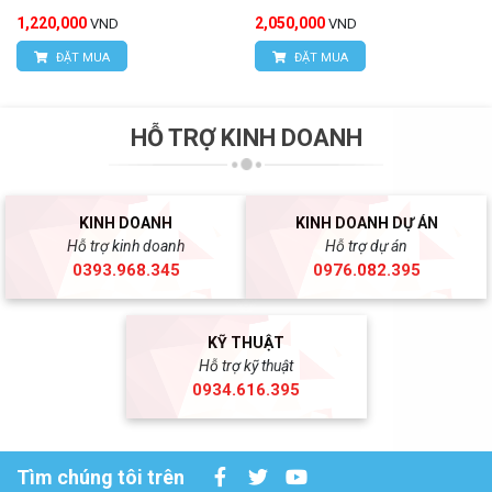
1,220,000
2,050,000
VND
VND
ĐẶT MUA
ĐẶT MUA
HỖ TRỢ KINH DOANH
KINH DOANH
KINH DOANH DỰ ÁN
Hỗ trợ kinh doanh
Hỗ trợ dự án
0393.968.345
0976.082.395
KỸ THUẬT
Hỗ trợ kỹ thuật
0934.616.395
Tìm chúng tôi trên