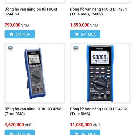
Hotline:
0934.616.395
Đồng hồ vạn năng bỏ túi HIOKI
Đồng hồ vạn năng HIOKI DT4254
Email:
vantien2307@gmail.com
3244-60
(True RMS, 1500V)
Website:
www.hungnguyentech.vn
790,000
1,550,000
VND
VND
ĐẶT MUA
ĐẶT MUA
Đồng hồ vạn năng HIOKI DT4256
Đồng hồ vạn năng HIOKI DT4282
(True RMS)
(True RMS)
3,620,000
11,030,000
VND
VND
ĐẶT MUA
ĐẶT MUA