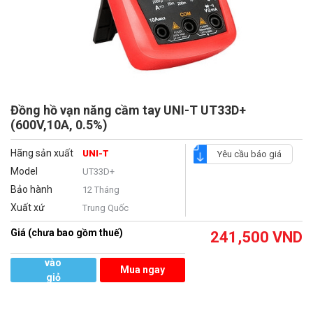
Đồng hồ vạn năng cầm tay UNI-T UT33D+
(600V,10A, 0.5%)
Hãng sản xuất
UNI-T
Yêu cầu báo giá
Model
UT33D+
Bảo hành
12 Tháng
Xuất xứ
Trung Quốc
Giá (chưa bao gồm thuế)
241,500
VND
Thêm
vào
Mua ngay
giỏ
hàng