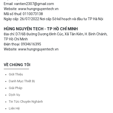
Email: vantien2307@gmail.com
Website: www.hungnguyentech.vn
Mã số thuế: 0110073138
Ngày cấp: 26/07/2022 Nơi cấp Sở kế hoạch và đầu tư TP Hà Nội
HÙNG NGUYÊN TECH - TP HỒ CHÍ MINH
Địa chỉ: D7/6B Đường Dương Đình Cúc, Xã Tân Kiên, H. Bình Chánh,
TP Hồ Chí Minh
Điện thoại: 0934616395
Website: www.hungnguyentech.vn
VỀ CHÚNG TÔI
Giới Thiệu
Danh Mục Thiết Bị
Giải Pháp
Dịch Vụ
Tin Tức Chuyên Nghành
Liên Hệ