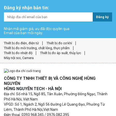
Đăng ký nhận bản tin:
Đăng ký
Nhận mã giảm giá, ưu đãi độc quyền qua
Email của bạn mỗi ngày.
Thiết bị đo điện, điện tử
Thiết bị đo cơ khí
Thiết bị đo môi trường, chất lỏng, thực phẩm
Thiết bị đo nhiệt độ
Thiết bị đo áp suất, thủy lực
Máy nội soi, Camera
CÔNG TY TNHH THIẾT BỊ VÀ CÔNG NGHỆ HÙNG
NGUYÊN
HÙNG NGUYÊN TECH - HÀ NỘI
Địa chỉ: Số nhà 15, Ngõ 85, Tân Xuân, Phường Đông Ngạc, Thành
Phố Hà Nội, Việt Nam
VPGD: Số 1, Ngách 2, Ngõ 56 Đường Lê Quang Đạo, Phường Từ
Liêm, Thành Phố Hà Nội,Việt Nam
Điện thoại: 0393.968.345 / 0976.082.395