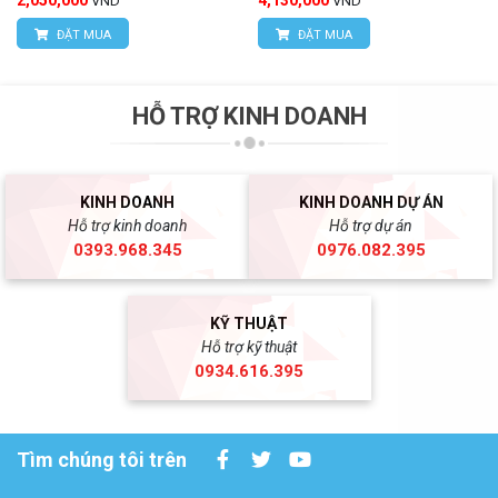
2,050,000
4,130,000
VND
VND
ĐẶT MUA
ĐẶT MUA
HỖ TRỢ KINH DOANH
KINH DOANH
KINH DOANH DỰ ÁN
Hỗ trợ kinh doanh
Hỗ trợ dự án
0393.968.345
0976.082.395
KỸ THUẬT
Hỗ trợ kỹ thuật
0934.616.395
Tìm chúng tôi trên