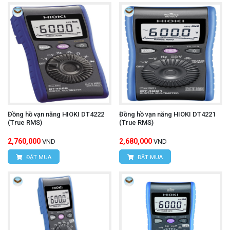
Email:
vantien2307@gmail.com
Website:
www.hungnguyentech.vn
Ampe kìm đo điện trở đất UNI-T
Xem thêm:
UT278A+
Đồng hồ vạn năng HIOKI DT4222
Đồng hồ vạn năng HIOKI DT4221
(True RMS)
(True RMS)
2,760,000
2,680,000
VND
VND
ĐẶT MUA
ĐẶT MUA