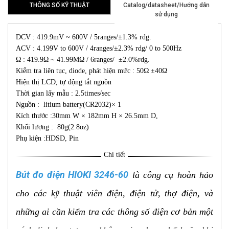
THÔNG SỐ KỸ THUẬT
Catalog/datasheet/Hướng dẫn
sử dụng
DCV : 419.9mV ~ 600V / 5ranges/±1.3% rdg.
ACV : 4.199V to 600V / 4ranges/±2.3% rdg/ 0 to 500Hz
Ω : 419.9Ω ~ 41.99MΩ / 6ranges/ ±2.0%rdg.
Kiểm tra liên tục, diode, phát hiện mức : 50Ω ±40Ω
Hiện thị LCD, tự động tắt nguồn
Thời gian lấy mẫu : 2.5times/sec
Nguồn : litium battery(CR2032)× 1
Kích thước :30mm W × 182mm H × 26.5mm D,
Khối lượng : 80g(2.8oz)
Phụ kiện :HDSD, Pin
Chi tiết
Bút đo điện HIOKI 3246-60
là công cụ hoàn hảo
cho các kỹ thuật viên điện, điện tử, thợ điện, và
những ai cần kiểm tra các thông số điện cơ bản một