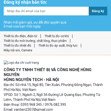
Đăng ký nhận bản tin:
Đăng ký
Nhận mã giảm giá, ưu đãi độc quyền qua
Email của bạn mỗi ngày.
Thiết bị đo điện, điện tử
Thiết bị đo cơ khí
Thiết bị đo môi trường, chất lỏng, thực phẩm
Thiết bị đo nhiệt độ
Thiết bị đo áp suất, thủy lực
Máy nội soi, Camera
CÔNG TY TNHH THIẾT BỊ VÀ CÔNG NGHỆ HÙNG
NGUYÊN
HÙNG NGUYÊN TECH - HÀ NỘI
Địa chỉ: Số nhà 15, Ngõ 85, Tân Xuân, Phường Đông Ngạc, Thành
Phố Hà Nội, Việt Nam
VPGD: Số 1, Ngách 2, Ngõ 56 Đường Lê Quang Đạo, Phường Từ
Liêm, Thành Phố Hà Nội,Việt Nam
Điện thoại: 0393.968.345 / 0976.082.395
Email: vantien2307@gmail.com