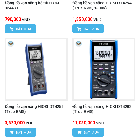
Đồng hồ vạn năng bỏ túi HIOKI
Đồng hồ vạn năng HIOKI DT4254
HÙNG NGUYÊN TECH - HÀ NỘI
3244-60
(True RMS, 1500V)
Địa chỉ:
Số 15, ngõ 85 Tân Xuân, P. Xuân Đỉnh,
790,000
1,550,000
VND
VND
Q. Bắc Từ Liêm, TP. Hà Nội.
ĐẶT MUA
ĐẶT MUA
VPDG:
Số 20D, ngõ 16/28 Đỗ Xuân Hợp, P. Mỹ
Đình 1, Q.Nam Từ Liêm, TP. Hà Nội
Hotline: 0393.968.345 / 0976.082.395
Email:
vantien2307@gmail.com
Website:
www.hungnguyentech.vn
HÙNG NGUYÊN TECH - TP HỒ CHÍ MINH
Địa chỉ:
D7/6B đường Dương Đình Cúc, Xã Tân
Đồng hồ vạn năng HIOKI DT4256
Đồng hồ vạn năng HIOKI DT4282
(True RMS)
(True RMS)
Kiên, Huyện Bình Chánh, TP. Hồ Chí Minh.
3,620,000
11,030,000
VND
VND
Hotline: 0934.616.395
ĐẶT MUA
ĐẶT MUA