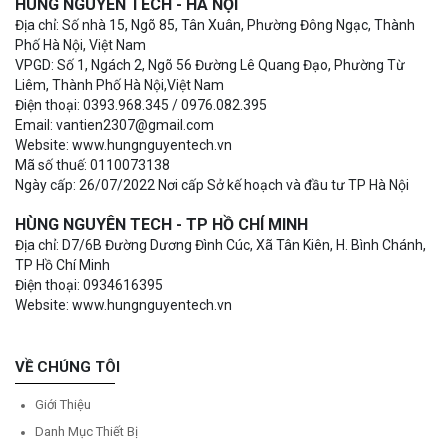
HÙNG NGUYÊN TECH - HÀ NỘI
Địa chỉ: Số nhà 15, Ngõ 85, Tân Xuân, Phường Đông Ngạc, Thành
Phố Hà Nội, Việt Nam
VPGD: Số 1, Ngách 2, Ngõ 56 Đường Lê Quang Đạo, Phường Từ
Liêm, Thành Phố Hà Nội,Việt Nam
Điện thoại: 0393.968.345 / 0976.082.395
Email: vantien2307@gmail.com
Website: www.hungnguyentech.vn
Mã số thuế: 0110073138
Ngày cấp: 26/07/2022 Nơi cấp Sở kế hoạch và đầu tư TP Hà Nội
HÙNG NGUYÊN TECH - TP HỒ CHÍ MINH
Địa chỉ: D7/6B Đường Dương Đình Cúc, Xã Tân Kiên, H. Bình Chánh,
TP Hồ Chí Minh
Điện thoại: 0934616395
Website: www.hungnguyentech.vn
VỀ CHÚNG TÔI
Giới Thiệu
Danh Mục Thiết Bị