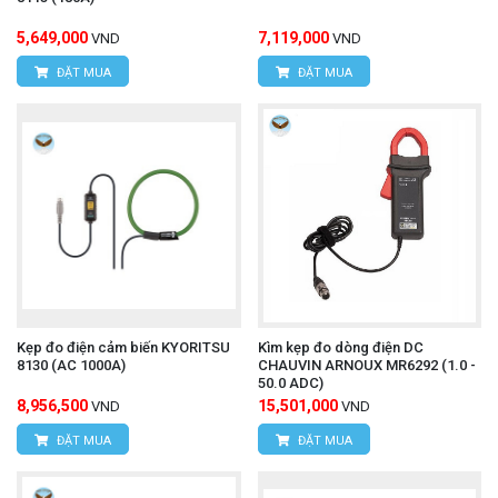
5,649,000
7,119,000
VND
VND
ĐẶT MUA
ĐẶT MUA
Kẹp đo điện cảm biến KYORITSU
Kìm kẹp đo dòng điện DC
8130 (AC 1000A)
CHAUVIN ARNOUX MR6292 (1.0 -
50.0 ADC)
8,956,500
15,501,000
VND
VND
ĐẶT MUA
ĐẶT MUA