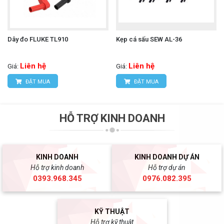
Dây đo FLUKE TL910
Kẹp cá sấu SEW AL-36
Liên hệ
Liên hệ
Giá:
Giá:
ĐẶT MUA
ĐẶT MUA
HỖ TRỢ KINH DOANH
KINH DOANH
KINH DOANH DỰ ÁN
Hỗ trợ kinh doanh
Hỗ trợ dự án
0393.968.345
0976.082.395
KỸ THUẬT
Hỗ trợ kỹ thuật