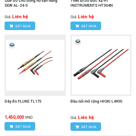
Que đo cho đồng hồ vạn năng
Thiết bị đo bức xạ HT
SEW AL-24-5
INSTRUMENTS HT304N
Liên hệ
Liên hệ
Giá:
Giá:
ĐẶT MUA
ĐẶT MUA
Dây đo FLUKE TL175
Đầu nối mở rộng HIOKI L4930
1,450,000
Liên hệ
VND
Giá:
ĐẶT MUA
ĐẶT MUA