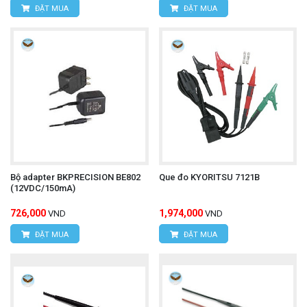
ĐẶT MUA
ĐẶT MUA
Bộ adapter BKPRECISION BE802
Que đo KYORITSU 7121B
(12VDC/150mA)
726,000
1,974,000
VND
VND
ĐẶT MUA
ĐẶT MUA