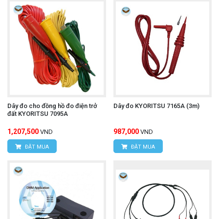
Dây đo cho đồng hồ đo điện trở
Dây đo KYORITSU 7165A (3m)
đất KYORITSU 7095A
1,207,500
987,000
VND
VND
ĐẶT MUA
ĐẶT MUA