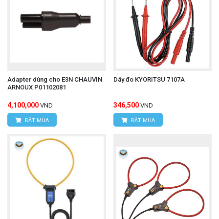
Adapter dùng cho E3N CHAUVIN
Dây đo KYORITSU 7107A
ARNOUX P01102081
4,100,000
346,500
VND
VND
ĐẶT MUA
ĐẶT MUA