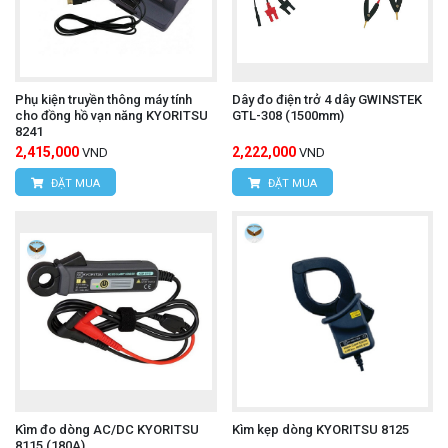
Phụ kiện truyền thông máy tính
Dây đo điện trở 4 dây GWINSTEK
cho đồng hồ vạn năng KYORITSU
GTL-308 (1500mm)
8241
2,415,000
2,222,000
VND
VND
ĐẶT MUA
ĐẶT MUA
Kìm đo dòng AC/DC KYORITSU
Kìm kẹp dòng KYORITSU 8125
8115 (180A)