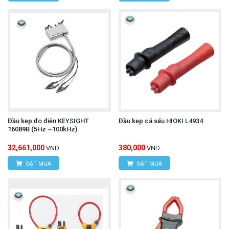
Đầu kẹp đo điện KEYSIGHT
Đầu kẹp cá sấu HIOKI L4934
16089B (5Hz ~100kHz)
32,661,000
380,000
VND
VND
ĐẶT MUA
ĐẶT MUA