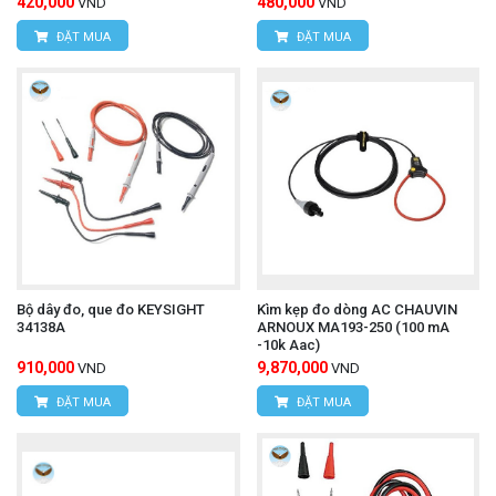
420,000
480,000
VND
VND
ĐẶT MUA
ĐẶT MUA
Bộ dây đo, que đo KEYSIGHT
Kìm kẹp đo dòng AC CHAUVIN
34138A
ARNOUX MA193-250 (100 mA
-10k Aac)
910,000
9,870,000
VND
VND
ĐẶT MUA
ĐẶT MUA