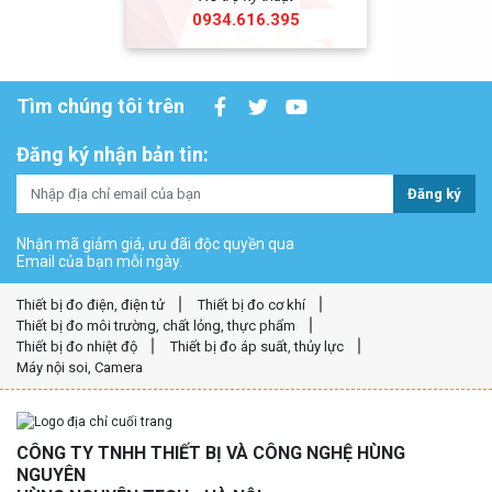
0934.616.395
Tìm chúng tôi trên
Đăng ký nhận bản tin:
Đăng ký
Nhận mã giảm giá, ưu đãi độc quyền qua
Email của bạn mỗi ngày.
Thiết bị đo điện, điện tử
Thiết bị đo cơ khí
Thiết bị đo môi trường, chất lỏng, thực phẩm
Thiết bị đo nhiệt độ
Thiết bị đo áp suất, thủy lực
Máy nội soi, Camera
CÔNG TY TNHH THIẾT BỊ VÀ CÔNG NGHỆ HÙNG
NGUYÊN