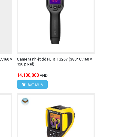
C,160 ×
Camera nhiệt độ FLIR TG267 (380° C,160 ×
120 pixel)
14,100,000
VND
ĐẶT MUA