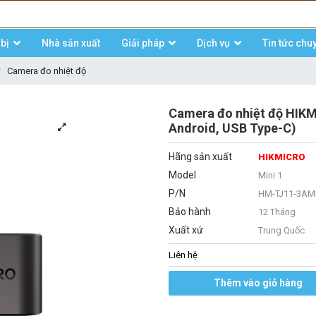
bị
Nhà sản xuất
Giải pháp
Dịch vụ
Tin tức chu
Camera đo nhiệt độ
Camera đo nhiệt độ HIKM
Android, USB Type-C)
Hãng sản xuất
HIKMICRO
Model
Mini 1
P/N
HM-TJ11-3AM
Bảo hành
12 Tháng
Xuất xứ
Trung Quốc
Liên hệ
Thêm vào giỏ hàng