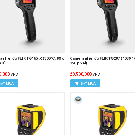
 nhiệt độ FLIR TG165-X (300°C, 80 x
Camera nhiệt độ FLIR TG297 (1030 ° 
els)
120 pixel)
0,000
28,500,000
VND
VND
ĐẶT MUA
ĐẶT MUA