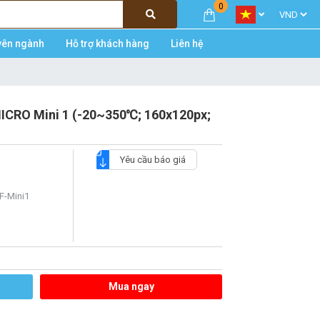
0
yên ngành
Hỗ trợ khách hàng
Liên hệ
ICRO Mini 1 (-20~350℃; 160x120px;
Yêu cầu báo giá
F-Mini1
Mua ngay