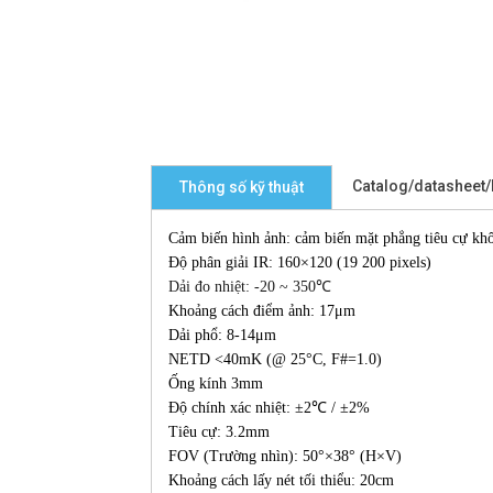
Catalog/datasheet
Thông số kỹ thuật
Cảm biến hình ảnh: cảm biến mặt phẳng tiêu cự kh
Độ phân giải IR: 160×120 (19 200 pixels)
Dải đo nhiệt:
-20 ~ 350℃
Khoảng cách điểm ảnh: 17μm
Dải phổ: 8-14μm
NETD <40mK (@ 25°C, F#=1.0)
Ống kính 3mm
Độ chính xác nhiệt: ±2℃ / ±2%
Tiêu cự: 3.2mm
FOV (Trường nhìn): 50°×38° (H×V)
Khoảng cách lấy nét tối thiểu: 20cm