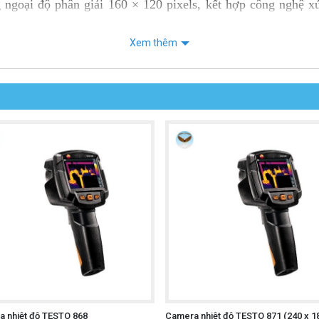
 ngoại độ phân giải 160 × 120 pixels, kết hợp công nghệ x
người dùng nhanh chóng phát hiện các điểm phát nhiệt bất t
Xem thêm
g, giúp sử dụng thuận tiện ở mọi nơi.
theo và sử dụng.
roid qua cổng USB Type-C.
, cho hình ảnh nhiệt rõ ràng và ổn định.
nhanh các điểm nóng và điểm lạnh bất thường.
đáp ứng đa dạng nhu cầu kiểm tra.
c với tốc độ làm tươi mượt mà.
m nhiệt và vùng nhiệt trực tiếp trên ứng dụng.
nhanh chóng ngay trên điện thoại.
 nhiệt độ TESTO 868
Camera nhiệt độ TESTO 871 (240 x 1