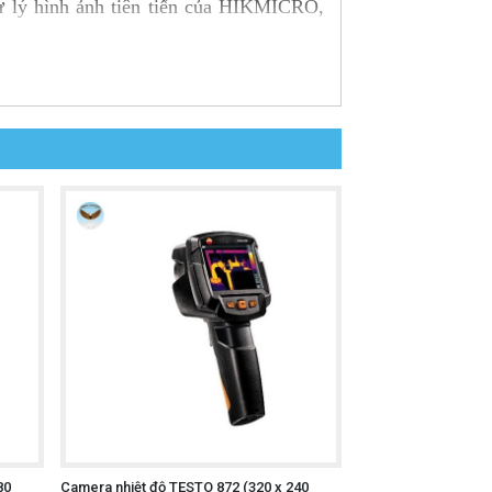
ử lý hình ảnh tiên tiến của HIKMICRO,
hường. Thiết bị hoạt động thông qua ứng
80
Camera nhiệt độ TESTO 872 (320 x 240