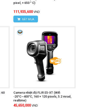
pixel, + 650 ° C)
111,935,600
VND
ĐẶT MUA
x 60
Camera nhiệt độ FLIR E5-XT (Wifi
-20°C~400°C, 160 × 120 pixels, 5.2 mrad,
realtime)
g biến chiếc điện thoại thông minh thành
45,650,000
VND