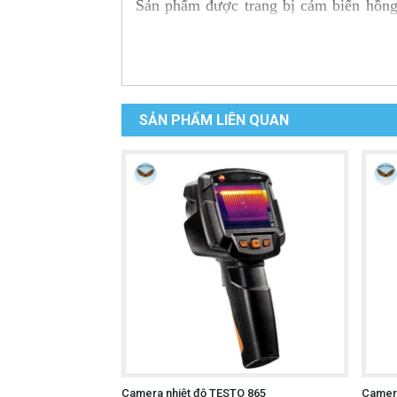
Sản phẩm được trang bị cảm biến hồng
mang đến hình ảnh nhiệt sắc nét, giúp 
dụng trên điện thoại, không cần pin riên
Ưu điểm nổi bật
SẢN PHẨM LIÊN QUAN
Thiết kế siêu nhỏ gọn, dễ dàng mang 
Kết nối trực tiếp với điện thoại And
Cảm biến hồng ngoại 160 × 120 pixels
Độ nhạy nhiệt cao, hỗ trợ phát hiện 
Dải đo nhiệt độ từ -20°C đến 350°C, 
Hiển thị hình ảnh theo thời gian thự
Hỗ trợ nhiều bảng màu, phân tích điể
Chụp ảnh, lưu trữ và chia sẻ dữ liệu 
Camera nhiệt độ TESTO 865
Camera