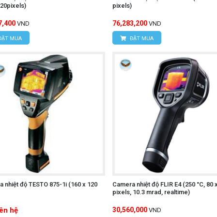
 tiếp từ điện thoại giúp tăng tính linh hoạt.
20pixels)
pixels)
7,400
76,283,200
VND
VND
hù hợp với nhiều lĩnh vực:
ĐẶT MUA
ĐẶT MUA
công nghiệp.
à dây chuyền sản xuất.
hí (HVAC) và đường ống.
trình xây dựng.
iết bị điện.
ra nhanh ngay tại hiện trường.
Ti712S
ni 1?
 nhiệt độ TESTO 875-1i (160 x 120
Camera nhiệt độ FLIR E4 (250 °C, 80 
)
pixels, 10.3 mrad, realtime)
o nhiệt hiện đại với chi phí hợp lý, giúp người dùng dễ dàn
iên hệ
30,560,000
VND