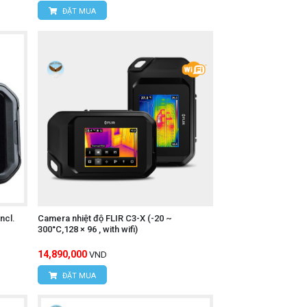
n kiểm tra, tiết kiệm chi phí bảo trì và
ĐẶT MUA
c dòng camera nhiệt HIKMICRO và phụ
ư vấn kỹ thuật tận tình.
iệt HIKMICRO phù hợp nhất với nhu cầu
ncl.
Camera nhiệt độ FLIR C3-X (-20 ~
300°C,128 × 96 , with wifi)
14,890,000
VND
ĐẶT MUA