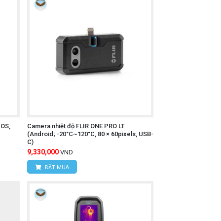
inh
IOS,
Camera nhiệt độ FLIR ONE PRO LT
(Android; -20°C~120°C, 80 × 60pixels, USB-
C)
9,330,000
VND
ĐẶT MUA