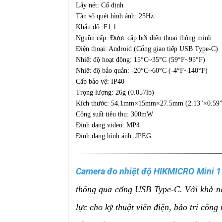
Lấy nét: Cố định
Tần số quét hình ảnh: 25Hz
Khẩu độ: F1.1
Nguồn cấp: Được cấp bởi điện thoại thông minh
Điện thoại: Android (Cổng giao tiếp USB Type-C)
Nhiệt độ hoạt động: 15°C~35°C (59°F~95°F)
Nhiệt độ bảo quản: -20°C~60°C (-4°F~140°F)
Cấp bảo vệ: IP40
Trọng lượng: 26g (0.057lb)
Kích thước: 54.1mm×15mm×27.5mm (2.13"×0.59"
Công suất tiêu thụ: 300mW
Định dạng video: MP4
Định dạng hình ảnh: JPEG
Camera đo nhiệt độ HIKMICRO Mini 1
thông qua cổng USB Type-C. Với khả năn
lực cho kỹ thuật viên điện, bảo trì công