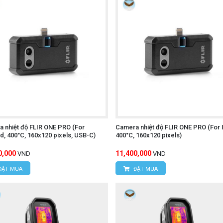
Í MINH
úc, Xã Tân Kiên, Huyện Bình Chánh, Thành phố Hồ Chí M
ấp UNI-T UT620C+
 nhiệt độ FLIR ONE PRO (For
Camera nhiệt độ FLIR ONE PRO (For 
d, 400°C, 160x120 pixels, USB-C)
400°C, 160x120 pixels)
0,000
11,400,000
VND
VND
ĐẶT MUA
ĐẶT MUA