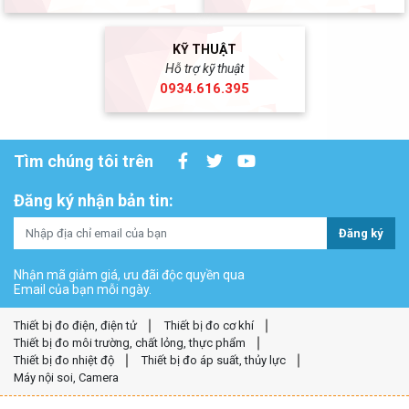
KỸ THUẬT
Hỗ trợ kỹ thuật
0934.616.395
Tìm chúng tôi trên
Đăng ký nhận bản tin:
Đăng ký
Nhận mã giảm giá, ưu đãi độc quyền qua
Email của bạn mỗi ngày.
Thiết bị đo điện, điện tử
Thiết bị đo cơ khí
Thiết bị đo môi trường, chất lỏng, thực phẩm
Thiết bị đo nhiệt độ
Thiết bị đo áp suất, thủy lực
Máy nội soi, Camera