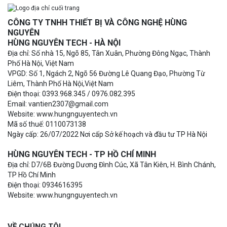
CÔNG TY TNHH THIẾT BỊ VÀ CÔNG NGHỆ HÙNG
NGUYÊN
HÙNG NGUYÊN TECH - HÀ NỘI
Địa chỉ: Số nhà 15, Ngõ 85, Tân Xuân, Phường Đông Ngạc, Thành
Phố Hà Nội, Việt Nam
VPGD: Số 1, Ngách 2, Ngõ 56 Đường Lê Quang Đạo, Phường Từ
Liêm, Thành Phố Hà Nội,Việt Nam
Điện thoại: 0393.968.345 / 0976.082.395
Email: vantien2307@gmail.com
Website: www.hungnguyentech.vn
Mã số thuế: 0110073138
Ngày cấp: 26/07/2022 Nơi cấp Sở kế hoạch và đầu tư TP Hà Nội
HÙNG NGUYÊN TECH - TP HỒ CHÍ MINH
Địa chỉ: D7/6B Đường Dương Đình Cúc, Xã Tân Kiên, H. Bình Chánh,
TP Hồ Chí Minh
Điện thoại: 0934616395
Website: www.hungnguyentech.vn
VỀ CHÚNG TÔI