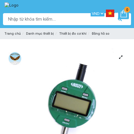
0
Trang chủ
Danh mục thiết bị
Thiết bị đo cơ khí
Đồng hồ so