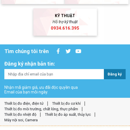
KỸ THUẬT
Hỗ trợ kỹ thuật
0934.616.395
Tìm chúng tôi trên
Đăng ký nhận bản tin:
Đăng ký
Nhận mã giảm giá, ưu đãi độc quyền qua
Email của bạn mỗi ngày.
Thiết bị đo điện, điện tử
Thiết bị đo cơ khí
Thiết bị đo môi trường, chất lỏng, thực phẩm
Thiết bị đo nhiệt độ
Thiết bị đo áp suất, thủy lực
Máy nội soi, Camera