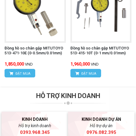
Đồng hồ so chân gập MITUTOYO
Đồng hồ so chân gập MITUTOYO
513-471-10E (0-0.5mm/0.01mm)
513-415-10T (0-1 mm/0.01mm)
1,850,000
1,960,000
VND
VND
ĐẶT MUA
ĐẶT MUA
HỖ TRỢ KINH DOANH
KINH DOANH
KINH DOANH DỰ ÁN
Hỗ trợ kinh doanh
Hỗ trợ dự án
0393.968.345
0976.082.395