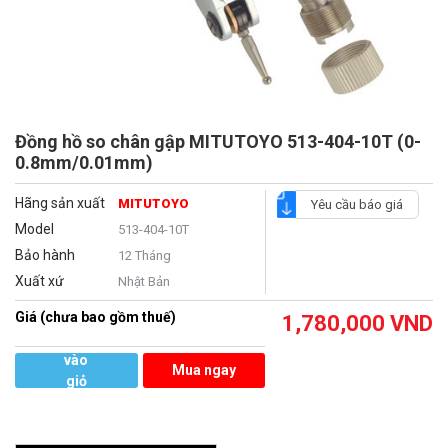
Đồng hồ so chân gập MITUTOYO 513-404-10T (0-
0.8mm/0.01mm)
Hãng sản xuất
MITUTOYO
Yêu cầu báo giá
Model
513-404-10T
Bảo hành
12 Tháng
Xuất xứ
Nhật Bản
Giá (chưa bao gồm thuế)
1,780,000
VND
Thêm
vào
Mua ngay
giỏ
hàng