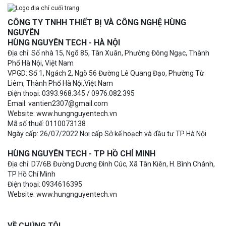
CÔNG TY TNHH THIẾT BỊ VÀ CÔNG NGHỆ HÙNG
NGUYÊN
HÙNG NGUYÊN TECH - HÀ NỘI
Địa chỉ: Số nhà 15, Ngõ 85, Tân Xuân, Phường Đông Ngạc, Thành
Phố Hà Nội, Việt Nam
VPGD: Số 1, Ngách 2, Ngõ 56 Đường Lê Quang Đạo, Phường Từ
Liêm, Thành Phố Hà Nội,Việt Nam
Điện thoại: 0393.968.345 / 0976.082.395
Email: vantien2307@gmail.com
Website: www.hungnguyentech.vn
Mã số thuế: 0110073138
Ngày cấp: 26/07/2022 Nơi cấp Sở kế hoạch và đầu tư TP Hà Nội
HÙNG NGUYÊN TECH - TP HỒ CHÍ MINH
Địa chỉ: D7/6B Đường Dương Đình Cúc, Xã Tân Kiên, H. Bình Chánh,
TP Hồ Chí Minh
Điện thoại: 0934616395
Website: www.hungnguyentech.vn
VỀ CHÚNG TÔI