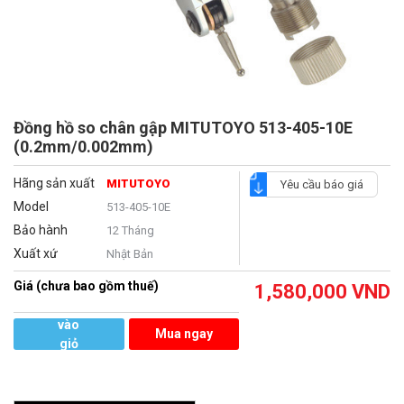
Đồng hồ so chân gập MITUTOYO 513-405-10E
(0.2mm/0.002mm)
Hãng sản xuất
MITUTOYO
Yêu cầu báo giá
Model
513-405-10E
Bảo hành
12 Tháng
Xuất xứ
Nhật Bản
Giá (chưa bao gồm thuế)
1,580,000
VND
Thêm
vào
Mua ngay
giỏ
hàng