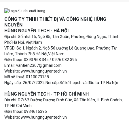
CÔNG TY TNHH THIẾT BỊ VÀ CÔNG NGHỆ HÙNG
NGUYÊN
HÙNG NGUYÊN TECH - HÀ NỘI
Địa chỉ: Số nhà 15, Ngõ 85, Tân Xuân, Phường Đông Ngạc, Thành
Phố Hà Nội, Việt Nam
VPGD: Số 1, Ngách 2, Ngõ 56 Đường Lê Quang Đạo, Phường Từ
Liêm, Thành Phố Hà Nội,Việt Nam
Điện thoại: 0393.968.345 / 0976.082.395
Email: vantien2307@gmail.com
Website: www.hungnguyentech.vn
Mã số thuế: 0110073138
Ngày cấp: 26/07/2022 Nơi cấp Sở kế hoạch và đầu tư TP Hà Nội
HÙNG NGUYÊN TECH - TP HỒ CHÍ MINH
Địa chỉ: D7/6B Đường Dương Đình Cúc, Xã Tân Kiên, H. Bình Chánh,
TP Hồ Chí Minh
Điện thoại: 0934616395
Website: www.hungnguyentech.vn