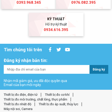
0393.968.345
0976.082.395
KỸ THUẬT
Hỗ trợ kỹ thuật
0934.616.395
Tìm chúng tôi trên
Đăng ký nhận bản tin:
Đăng ký
Nhận mã giảm giá, ưu đãi độc quyền qua
Email của bạn mỗi ngày.
Thiết bị đo điện, điện tử
Thiết bị đo cơ khí
Thiết bị đo môi trường, chất lỏng, thực phẩm
Thiết bị đo nhiệt độ
Thiết bị đo áp suất, thủy lực
Máy nội soi, Camera