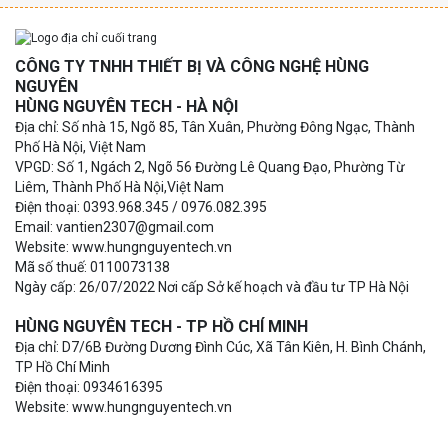
CÔNG TY TNHH THIẾT BỊ VÀ CÔNG NGHỆ HÙNG
NGUYÊN
HÙNG NGUYÊN TECH - HÀ NỘI
Địa chỉ: Số nhà 15, Ngõ 85, Tân Xuân, Phường Đông Ngạc, Thành
Phố Hà Nội, Việt Nam
VPGD: Số 1, Ngách 2, Ngõ 56 Đường Lê Quang Đạo, Phường Từ
Liêm, Thành Phố Hà Nội,Việt Nam
Điện thoại: 0393.968.345 / 0976.082.395
Email: vantien2307@gmail.com
Website: www.hungnguyentech.vn
Mã số thuế: 0110073138
Ngày cấp: 26/07/2022 Nơi cấp Sở kế hoạch và đầu tư TP Hà Nội
HÙNG NGUYÊN TECH - TP HỒ CHÍ MINH
Địa chỉ: D7/6B Đường Dương Đình Cúc, Xã Tân Kiên, H. Bình Chánh,
TP Hồ Chí Minh
Điện thoại: 0934616395
Website: www.hungnguyentech.vn