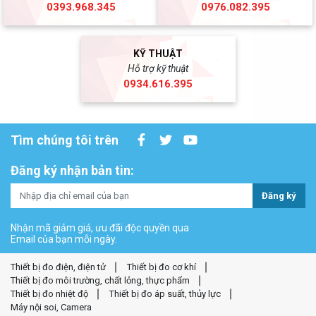
0393.968.345
0976.082.395
KỸ THUẬT
Hỗ trợ kỹ thuật
0934.616.395
Tìm chúng tôi trên
Đăng ký nhận bản tin:
Đăng ký
Nhận mã giảm giá, ưu đãi độc quyền qua
Email của bạn mỗi ngày.
Thiết bị đo điện, điện tử
Thiết bị đo cơ khí
Thiết bị đo môi trường, chất lỏng, thực phẩm
Thiết bị đo nhiệt độ
Thiết bị đo áp suất, thủy lực
Máy nội soi, Camera