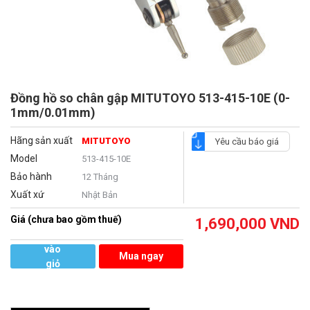
Đồng hồ so chân gập MITUTOYO 513-415-10E (0-
1mm/0.01mm)
Hãng sản xuất
MITUTOYO
Yêu cầu báo giá
Model
513-415-10E
Bảo hành
12 Tháng
Xuất xứ
Nhật Bản
Giá (chưa bao gồm thuế)
1,690,000
VND
Thêm
vào
Mua ngay
giỏ
hàng