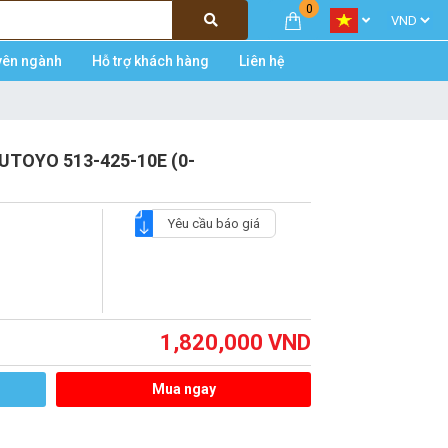
0
yên ngành
Hỗ trợ khách hàng
Liên hệ
TUTOYO 513-425-10E (0-
Yêu cầu báo giá
1,820,000
VND
Mua ngay