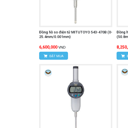
Đồng hồ so điện tử MITUTOYO 543-470B (0-
Đồng h
25.4mm/0.001mm)
(50.8
6,600,000
8,250
VND
ĐẶT MUA