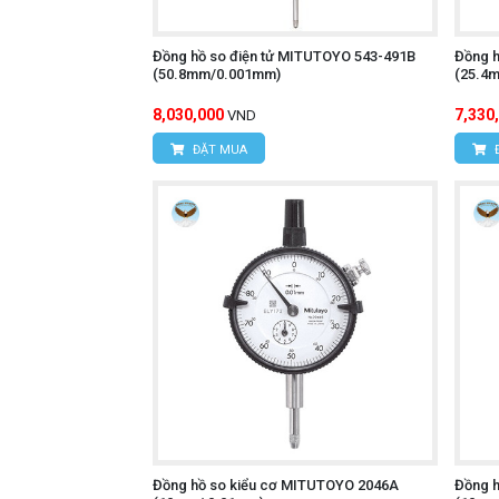
Đồng hồ so điện tử MITUTOYO 543-491B
Đồng h
(50.8mm/0.001mm)
(25.4
8,030,000
7,330
VND
ĐẶT MUA
Đồng hồ so kiểu cơ MITUTOYO 2046A
Đồng 