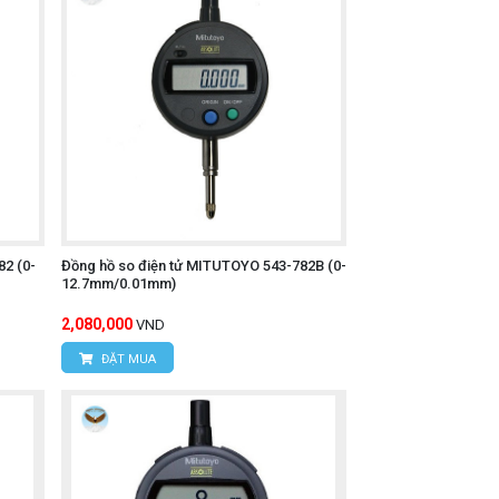
2 (0-
Đồng hồ so điện tử MITUTOYO 543-782B (0-
12.7mm/0.01mm)
2,080,000
VND
ĐẶT MUA