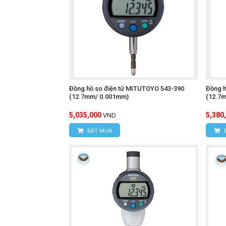
Đồng hồ so điện tử MITUTOYO 543-390
Đồng h
(12.7mm/ 0.001mm)
(12.7
5,035,000
5,380
VND
ĐẶT MUA