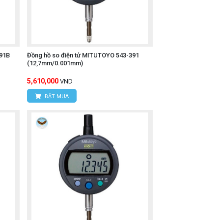
91B
Đồng hồ so điện tử MITUTOYO 543-391
(12,7mm/0.001mm)
5,610,000
VND
ĐẶT MUA