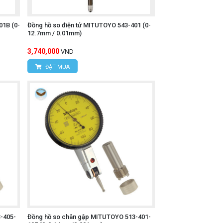
01B (0-
Đồng hồ so điện tử MITUTOYO 543-401 (0-
12.7mm / 0.01mm)
3,740,000
VND
ĐẶT MUA
-405-
Đồng hồ so chân gập MITUTOYO 513-401-