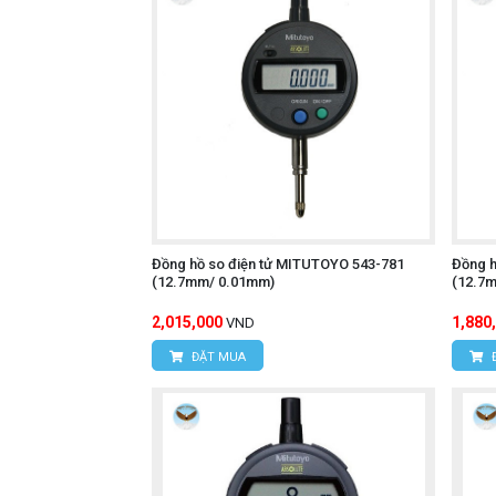
Đồng hồ so điện tử MITUTOYO 543-781
Đồng h
(12.7mm/ 0.01mm)
(12.7
2,015,000
1,880
VND
ĐẶT MUA