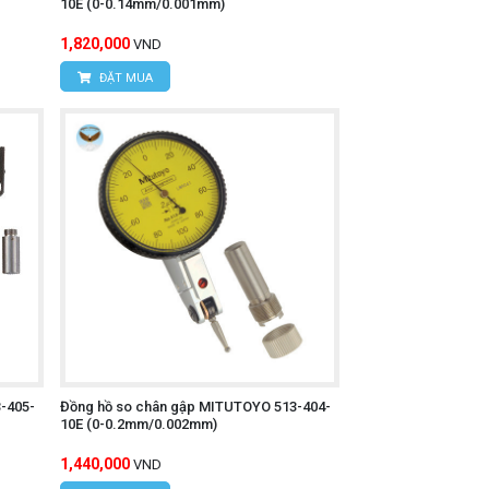
10E (0-0.14mm/0.001mm)
1,820,000
VND
ĐẶT MUA
-405-
Đồng hồ so chân gập MITUTOYO 513-404-
10E (0-0.2mm/0.002mm)
1,440,000
VND