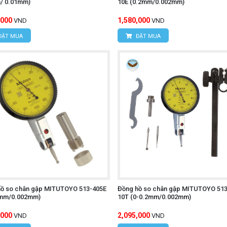
/ 0.01mm)
10E (0.2mm/0.002mm)
,000
1,580,000
VND
VND
ĐẶT MUA
ĐẶT MUA
hồ so chân gập MITUTOYO 513-405E
Đồng hồ so chân gập MITUTOYO 513
2mm/0.002mm)
10T (0-0.2mm/0.002mm)
,000
2,095,000
VND
VND