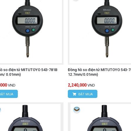
ồ so điện tử MITUTOYO 543-781B
Đồng hồ so điện tử MITUTOYO 543-78
mm/ 0.01mm)
12.7mm/0.01mm)
,000
2,240,000
VND
VND
ĐẶT MUA
ĐẶT MUA