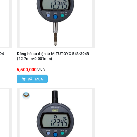
94
Đồng hồ so điện tử MITUTOYO 543-394B
(12.7mm/0.001mm)
5,500,000
VND
ĐẶT MUA