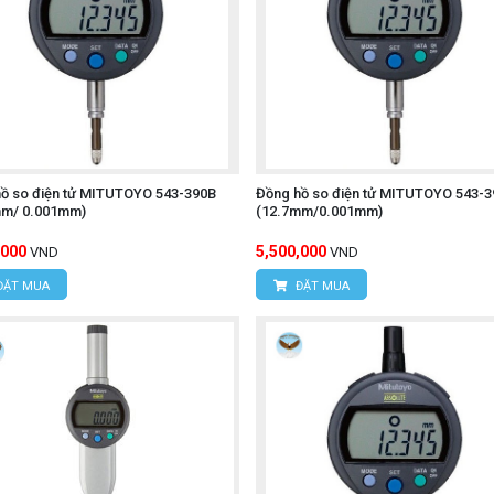
ồ so điện tử MITUTOYO 543-390B
Đồng hồ so điện tử MITUTOYO 543-3
mm/ 0.001mm)
(12.7mm/0.001mm)
,000
5,500,000
VND
VND
ĐẶT MUA
ĐẶT MUA