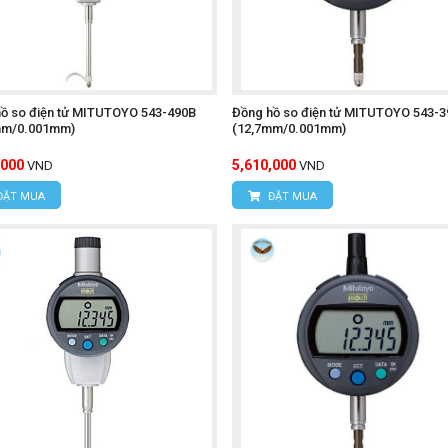
ồ so điện tử MITUTOYO 543-490B
Đồng hồ so điện tử MITUTOYO 543-3
mm/0.001mm)
(12,7mm/0.001mm)
,000
5,610,000
VND
VND
ĐẶT MUA
ĐẶT MUA