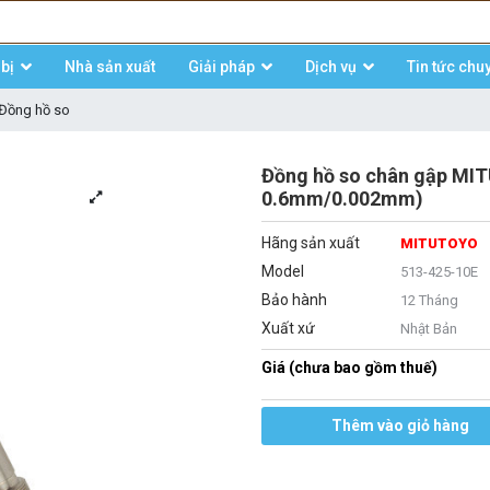
bị
Nhà sản xuất
Giải pháp
Dịch vụ
Tin tức chu
Đồng hồ so
Đồng hồ so chân gập MI
0.6mm/0.002mm)
Hãng sản xuất
MITUTOYO
Model
513-425-10E
Bảo hành
12 Tháng
Xuất xứ
Nhật Bản
Giá (chưa bao gồm thuế)
Thêm vào giỏ hàng