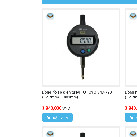
Đồng hồ so điện tử MITUTOYO 543-790
Đồng h
(12.7mm/ 0.001mm)
(12.7
3,840,000
3,840
VND
ĐẶT MUA