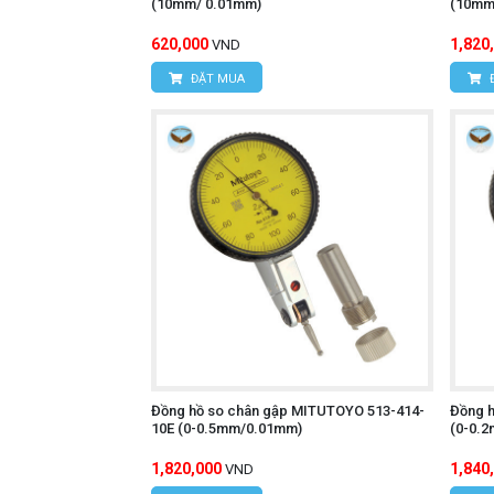
(10mm/ 0.01mm)
(10mm
620,000
1,820
VND
ĐẶT MUA
Đồng hồ so chân gập MITUTOYO 513-414-
Đồng 
10E (0-0.5mm/0.01mm)
(0-0.
1,820,000
1,840
VND