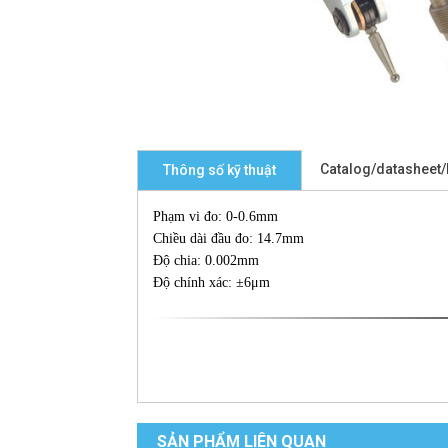
Catalog/datasheet
Thông số kỹ thuật
Phạm vi đo: 0-0.6mm
Chiều dài đầu đo: 14.7mm
Độ chia: 0.002mm
Độ chính xác: ±6μm
SẢN PHẨM LIÊN QUAN