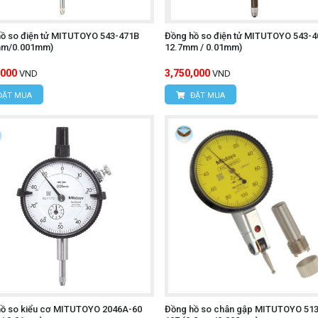
ồ so điện tử MITUTOYO 543-471B
Đồng hồ so điện tử MITUTOYO 543-4
mm/0.001mm)
12.7mm / 0.01mm)
,000
3,750,000
VND
VND
ĐẶT MUA
ĐẶT MUA
hồ so kiểu cơ MITUTOYO 2046A-60
Đồng hồ so chân gập MITUTOYO 513