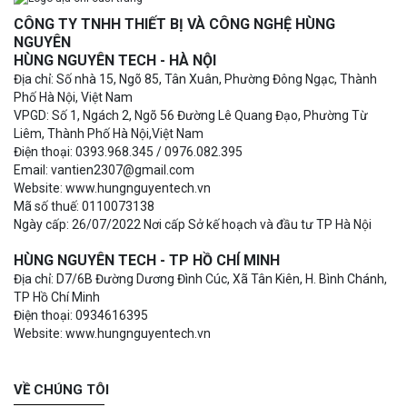
CÔNG TY TNHH THIẾT BỊ VÀ CÔNG NGHỆ HÙNG
NGUYÊN
HÙNG NGUYÊN TECH - HÀ NỘI
Địa chỉ: Số nhà 15, Ngõ 85, Tân Xuân, Phường Đông Ngạc, Thành
Phố Hà Nội, Việt Nam
VPGD: Số 1, Ngách 2, Ngõ 56 Đường Lê Quang Đạo, Phường Từ
Liêm, Thành Phố Hà Nội,Việt Nam
Điện thoại: 0393.968.345 / 0976.082.395
Email: vantien2307@gmail.com
Website: www.hungnguyentech.vn
Mã số thuế: 0110073138
Ngày cấp: 26/07/2022 Nơi cấp Sở kế hoạch và đầu tư TP Hà Nội
HÙNG NGUYÊN TECH - TP HỒ CHÍ MINH
Địa chỉ: D7/6B Đường Dương Đình Cúc, Xã Tân Kiên, H. Bình Chánh,
TP Hồ Chí Minh
Điện thoại: 0934616395
Website: www.hungnguyentech.vn
VỀ CHÚNG TÔI