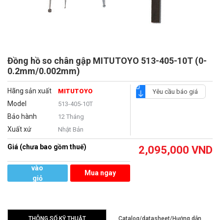
Đồng hồ so chân gập MITUTOYO 513-405-10T (0-
0.2mm/0.002mm)
Hãng sản xuất
MITUTOYO
Yêu cầu báo giá
Model
513-405-10T
Bảo hành
12 Tháng
Xuất xứ
Nhật Bản
Giá (chưa bao gồm thuế)
2,095,000
VND
Thêm
vào
Mua ngay
giỏ
hàng
THÔNG SỐ KỸ THUẬT
Catalog/datasheet/Hướng dẫn