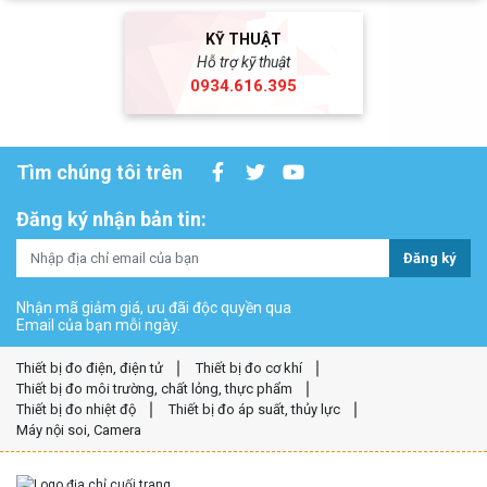
KỸ THUẬT
Hỗ trợ kỹ thuật
0934.616.395
Tìm chúng tôi trên
Đăng ký nhận bản tin:
Đăng ký
Nhận mã giảm giá, ưu đãi độc quyền qua
Email của bạn mỗi ngày.
Thiết bị đo điện, điện tử
Thiết bị đo cơ khí
Thiết bị đo môi trường, chất lỏng, thực phẩm
Thiết bị đo nhiệt độ
Thiết bị đo áp suất, thủy lực
Máy nội soi, Camera