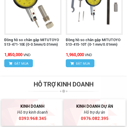
Đồng hồ so chân gập MITUTOYO
Đồng hồ so chân gập MITUTOYO
513-471-10E (0-0.5mm/0.01mm)
513-415-10T (0-1 mm/0.01mm)
1,850,000
1,960,000
VND
VND
ĐẶT MUA
ĐẶT MUA
HỖ TRỢ KINH DOANH
KINH DOANH
KINH DOANH DỰ ÁN
Hỗ trợ kinh doanh
Hỗ trợ dự án
0393.968.345
0976.082.395