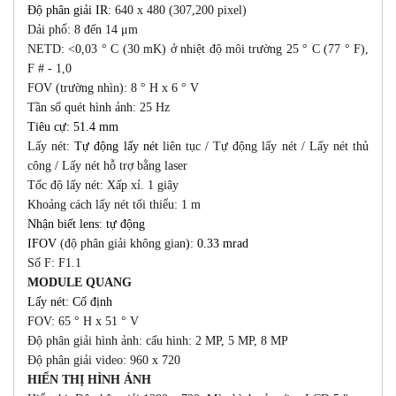
Độ phân giải IR
: 640 x 480 (307,200 pixel)
Dải phổ: 8 đến 14 μm
NETD: <0,03 ° C (30 mK) ở nhiệt độ môi trường 25 ° C (77 ° F),
F # - 1,0
FOV (trường nhìn): 8 ° H x 6 ° V
Tần số quét hình ảnh: 25 Hz
Tiêu cự: 51.4 mm
Lấy nét:
Tự động lấy nét
liên tục / Tự động lấy nét / Lấy nét thủ
công / Lấy nét hỗ trợ bằng laser
Tốc độ lấy nét: Xấp xỉ. 1 giây
Khoảng cách lấy nét tối thiểu: 1 m
Nhận biết lens: tự động
IFOV
(độ phân giải không gian
): 0.33 mrad
Số F: F1.1
MODULE QUANG
Lấy nét: Cố định
FOV: 65 ° H x 51 ° V
Độ phân giải hình ảnh: cấu hình: 2 MP, 5 MP, 8 MP
Độ phân giải video: 960 x 720
HIỂN THỊ HÌNH ẢNH