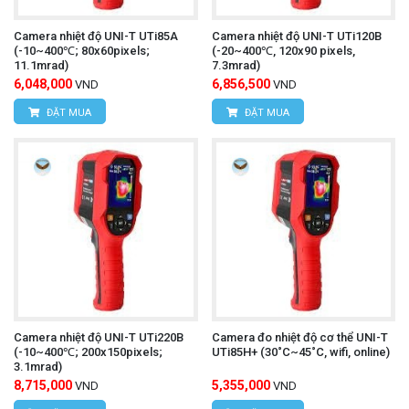
Camera nhiệt độ UNI-T UTi85A
Camera nhiệt độ UNI-T UTi120B
(-10~400℃; 80x60pixels;
(-20~400℃, 120x90 pixels,
11.1mrad)
7.3mrad)
6,048,000
6,856,500
VND
VND
ĐẶT MUA
ĐẶT MUA
Camera nhiệt độ UNI-T UTi220B
Camera đo nhiệt độ cơ thể UNI-T
(-10~400℃; 200x150pixels;
UTi85H+ (30˚C~45˚C, wifi, online)
3.1mrad)
8,715,000
5,355,000
VND
VND