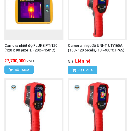
Camera nhiệt độ FLUKE PTi120
Camera nhiệt độ UNI-T UTi165A
(120 x 90 pixels, -20C~150°C)
(160×120 pixels,-10~400°C,IP65)
27,700,000
Liên hệ
VND
Giá:
ĐẶT MUA
ĐẶT MUA