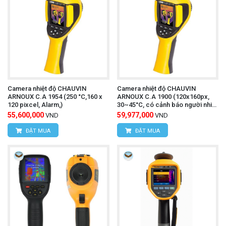
Camera nhiệt độ CHAUVIN
Camera nhiệt độ CHAUVIN
ARNOUX C.A 1954 (250 °C,160 x
ARNOUX C.A 1900 (120x160px,
120 pixcel, Alarm,)
30~45°C, có cảnh báo người nhiệt
độ cao)
55,600,000
59,977,000
VND
VND
ĐẶT MUA
ĐẶT MUA