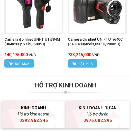
Camera đo nhiệt UNI-T UTi384M
Camera đo nhiệt UNI-T UTi640C
(384×288pixels,1500°C)
(640×480pixels,850°C/2000°C)
140,175,000
733,215,000
VND
VND
ĐẶT MUA
ĐẶT MUA
HỖ TRỢ KINH DOANH
KINH DOANH
KINH DOANH DỰ ÁN
Hỗ trợ kinh doanh
Hỗ trợ dự án
0393.968.345
0976.082.395