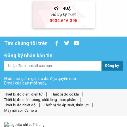
KỸ THUẬT
Hỗ trợ kỹ thuật
0934.616.395
Tìm chúng tôi trên
Đăng ký nhận bản tin:
Đăng ký
Nhận mã giảm giá, ưu đãi độc quyền qua
Email của bạn mỗi ngày.
Thiết bị đo điện, điện tử
Thiết bị đo cơ khí
Thiết bị đo môi trường, chất lỏng, thực phẩm
Thiết bị đo nhiệt độ
Thiết bị đo áp suất, thủy lực
Máy nội soi, Camera