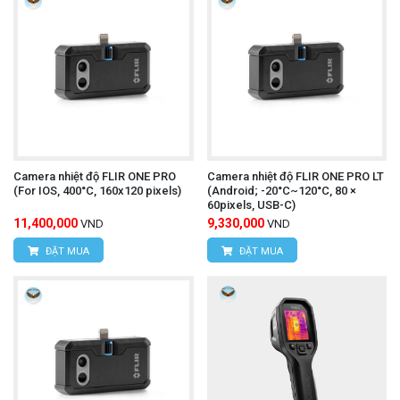
Địa chỉ:
D7/6B Đường Dương Đình Cúc, Xã Tân
Kiên, Huyện Bình Chánh, Thành phố Hồ Chí
Minh
Hotline: 0934.616.395
Email:
vantien2307@gmail.com
Website:
www.hungnguyentech.vn
Camera nhiệt độ FLIR ONE PRO
Camera nhiệt độ FLIR ONE PRO LT
(For IOS, 400°C, 160x120 pixels)
(Android; -20°C~120°C, 80 ×
Thiết bị kiểm tra dòng rò RCD
Tham khảo thêm:
60pixels, USB-C)
11,400,000
9,330,000
VND
VND
UNI-T UT582+
ĐẶT MUA
ĐẶT MUA