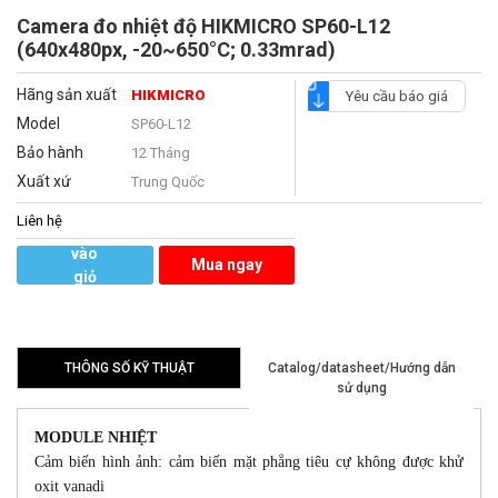
Camera đo nhiệt độ HIKMICRO SP60-L12
(640x480px, -20~650°C; 0.33mrad)
Hãng sản xuất
HIKMICRO
Yêu cầu báo giá
Model
SP60-L12
Bảo hành
12 Tháng
Xuất xứ
Trung Quốc
Liên hệ
Thêm
vào
Mua ngay
giỏ
hàng
THÔNG SỐ KỸ THUẬT
Catalog/datasheet/Hướng dẫn
sử dụng
MODULE NHIỆT
Cảm biến hình ảnh: cảm biến mặt phẳng tiêu cự không được khử
oxit vanadi