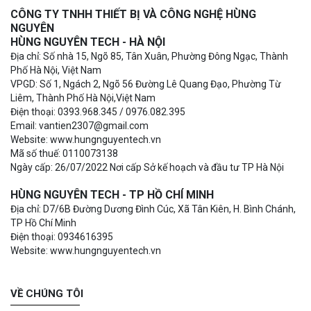
CÔNG TY TNHH THIẾT BỊ VÀ CÔNG NGHỆ HÙNG
NGUYÊN
HÙNG NGUYÊN TECH - HÀ NỘI
Địa chỉ: Số nhà 15, Ngõ 85, Tân Xuân, Phường Đông Ngạc, Thành
Phố Hà Nội, Việt Nam
VPGD: Số 1, Ngách 2, Ngõ 56 Đường Lê Quang Đạo, Phường Từ
Liêm, Thành Phố Hà Nội,Việt Nam
Điện thoại: 0393.968.345 / 0976.082.395
Email: vantien2307@gmail.com
Website: www.hungnguyentech.vn
Mã số thuế: 0110073138
Ngày cấp: 26/07/2022 Nơi cấp Sở kế hoạch và đầu tư TP Hà Nội
HÙNG NGUYÊN TECH - TP HỒ CHÍ MINH
Địa chỉ: D7/6B Đường Dương Đình Cúc, Xã Tân Kiên, H. Bình Chánh,
TP Hồ Chí Minh
Điện thoại: 0934616395
Website: www.hungnguyentech.vn
VỀ CHÚNG TÔI