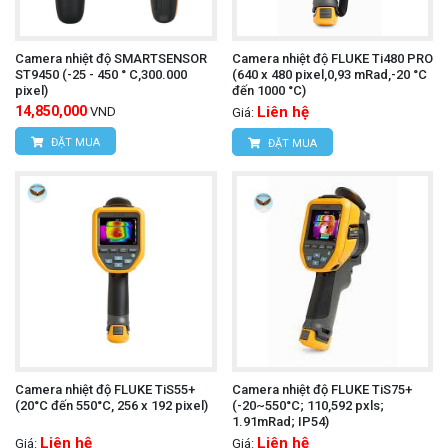
Camera nhiệt độ SMARTSENSOR
Camera nhiệt độ FLUKE Ti480 PRO
ST9450 (-25 - 450 ° C,300.000
(640 x 480 pixel,0,93 mRad,-20 °C
pixel)
đến 1000 °C)
14,850,000
Liên hệ
VND
Giá:
ĐẶT MUA
ĐẶT MUA
Camera nhiệt độ FLUKE TiS55+
Camera nhiệt độ FLUKE TiS75+
(20°C đến 550°C, 256 x 192 pixel)
(-20~550°C; 110,592 pxls;
1.91mRad; IP54)
Liên hệ
Liên hệ
Giá:
Giá: