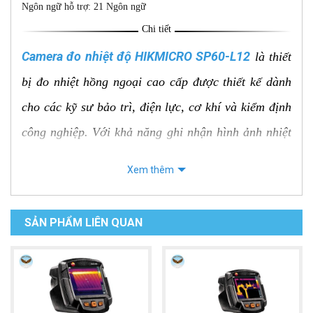
Ngôn ngữ hỗ trợ: 21 Ngôn ngữ
Chi tiết
Camera đo nhiệt độ HIKMICRO SP60-L12
là thiết
bị đo nhiệt hồng ngoại cao cấp được thiết kế dành
cho các kỹ sư bảo trì, điện lực, cơ khí và kiểm định
công nghiệp. Với khả năng ghi nhận hình ảnh nhiệt
có độ phân giải cao, thiết bị giúp phát hiện nhanh
Xem thêm
các điểm phát nhiệt bất thường, giảm thiểu rủi ro và
nâng cao hiệu quả bảo trì.
SẢN PHẨM LIÊN QUAN
HIKMICRO SP60-L12
sở hữu cảm biến hồng ngoại
640 × 480 pixels, tích hợp công nghệ SuperIR nâng
cấp hình ảnh nhiệt lên 1280 × 960 pixels, cùng độ
nhạy nhiệt NETD < 30 mK giúp phát hiện những