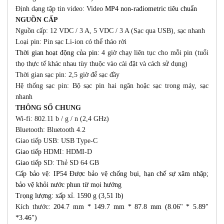
Định dạng tập tin video: Video
MP4 non-radiometric tiêu chuẩn
NGUỒN CẤP
Nguồn cấp: 12 VDC / 3 A, 5 VDC / 3 A (Sạc qua USB), sạc nhanh
Loại pin: Pin sạc Li-ion có thể tháo rời
Thời gian hoạt động của pin
: 4 giờ chạy liên tục cho mỗi pin (tuổi
thọ thực tế khác nhau tùy thuộc vào cài đặt và cách sử dụng)
Thời gian sạc pin: 2,5 giờ để sạc đầy
Hệ thống sạc pin: Bộ sạc pin hai ngăn hoặc sạc trong máy, sạc
nhanh
THÔNG SỐ CHUNG
Wi-fi: 802.11 b / g / n (2,4 GHz)
Bluetooth: Bluetooth 4.2
Giao tiếp USB: USB Type-C
Giao tiếp
HDMI: HDMI-D
Giao tiếp
SD: Thẻ SD 64 GB
Cấp bảo vệ: IP54 Được bảo vệ chống bụi, hạn chế sự xâm nhập;
bảo vệ khỏi nước phun từ mọi hướng
Trọng lượng: xấp xỉ. 1590 g (3,51 lb)
Kích thước:
204.7 mm * 149.7 mm * 87.8 mm (8.06" * 5.89"
*3.46")