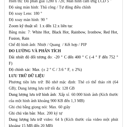
Hiển thị: Độ phân giải 1280 x 720, Màn hình cảm ứng LCD 5 "
Độ sáng màn hình: Thủ công / Tự động điều chỉnh
Độ xoay Lens: 180 °
Độ xoay màn hình: 90 °
Zoom kỹ thuật số: 1.x đến 12.x liên tục
Bảng màu: 7:
White Hot, Black Hot, Rainbow, Ironbow, Red Hot,
Fusion, Rain
Chế độ hình ảnh: Nhiệt / Quang / Kết hợp / PIP
ĐO LƯỜNG VÀ PHÂN TÍCH
Dải nhiệt độ đối tượng đo: -20 ° C đến 400 ° C (-4 ° F đến 752 °
F)
Độ chính xác: Max. (± 2 ° C / 3.6 ° F, ± 2%)
LƯU TRỮ DỮ LIỆU
Phương tiện lưu trữ: Bộ nhớ mặc định: Thẻ có thể tháo rời (64
GB); Dung lượng lưu trữ tối đa: 128 GB
Dung lượng lưu trữ hình ảnh
: Xấp xỉ. 60.000 hình ảnh (Kích thước
của một hình ảnh khoảng 900 KB đến 1,3 MB)
Ghi chú bằng giọng nói: Max. 60 giây
Ghi chú văn bản
: Max. 200 ký tự
Dung lượng lưu trữ
video: 64 h (Kích thước của video một phút
khoảng 15 MB đến 20 MB)