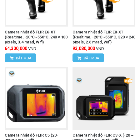
HVAC.
Kiểm tra lò nung, thiết bị nhiệt và các quy trình
sản xuất nhiệt độ cao.
Camera nhiệt độ FLIR E6-XT
Camera nhiệt độ FLIR E8-XT
Phát hiện sớm các nguy cơ quá nhiệt nhằm giảm
(Realtime, -20°C~550°C, 240 × 180
(Realtime, -20°C~550°C, 320 × 240
pixels, 3.4 mrad, Wifi)
pixels, 2.6 mrad, Wifi)
chi phí bảo trì và thời gian dừng máy.
64,300,000
93,080,000
VND
VND
Liên hệ Hùng Nguyên
ĐẶT MUA
ĐẶT MUA
Hùng Nguyên
camera đo nhiệt
chuyên cung cấp
độ HIKMICRO SP60-L12
chính hãng với đầy đủ
chứng từ CO/CQ, bảo hành theo tiêu chuẩn của nhà
sản xuất, hỗ trợ tư vấn kỹ thuật và giải pháp đo
kiểm phù hợp cho từng lĩnh vực.
Liên hệ Hùng Nguyên ngay hôm nay để nhận báo
Camera nhiệt độ FLIR C5 (20-
Camera nhiệt độ FLIR C3-X (-20 ~
giá ưu đãi, tư vấn lựa chọn camera nhiệt