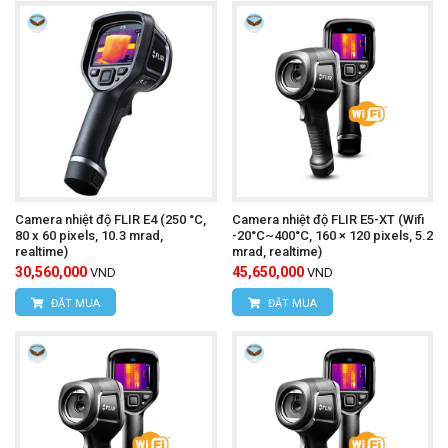
Hỗ trợ lưu ảnh nhiệt, video bức xạ nhiệt, ghi chú
bằng giọng nói, văn bản, QR Code, Wi-Fi,
Bluetooth và thẻ nhớ dung lượng lớn.
Máy đo lực kéo, đẩy điện tử ALIYIQI
Xem thêm:
SF-500
Ứng dụng
Camera nhiệt độ FLIR E4 (250 °C,
Camera nhiệt độ FLIR E5-XT (Wifi
HIKMICRO SP60-L12 được ứng dụng rộng rãi
80 x 60 pixels, 10.3 mrad,
-20°C~400°C, 160 × 120 pixels, 5.2
realtime)
mrad, realtime)
trong:
30,560,000
45,650,000
VND
VND
Kiểm tra hệ thống điện, trạm biến áp và tủ điện.
ĐẶT MUA
ĐẶT MUA
Bảo trì dây chuyền sản xuất và nhà máy công
nghiệp.
Giám sát động cơ, máy bơm, vòng bi và hệ thống