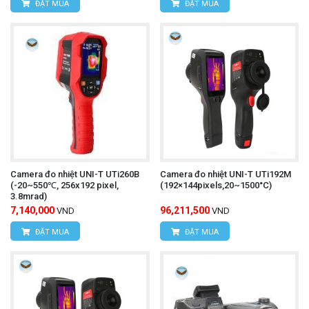
ĐẶT MUA
ĐẶT MUA
Camera đo nhiệt UNI-T UTi260B
Camera đo nhiệt UNI-T UTi192M
(-20~550℃, 256x192 pixel,
(192×144pixels,20~1500°C)
3.8mrad)
7,140,000
96,211,500
VND
VND
ĐẶT MUA
ĐẶT MUA