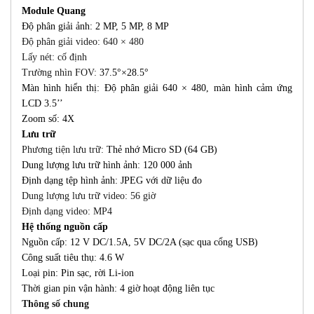
Module Quang
Độ phân giải ảnh: 2 MP, 5 MP, 8 MP
Độ phân giải video: 640 × 480
Lấy nét: cố định
Trường nhìn FOV:
37.5°×28.5°
Màn hình hiển thị: Độ phân giải 640 × 480, màn hình cảm ứng
LCD 3.5’’
Zoom số: 4X
Lưu trữ
Phương tiện lưu trữ:
Thẻ nhớ Micro SD (64 GB)
Dung lượng lưu trữ hình ảnh: 120 000 ảnh
Định dạng tệp hình ảnh: JPEG với dữ liệu đo
Dung lượng lưu trữ video: 56 giờ
Định dạng video: MP4
Hệ thống nguồn cấp
Nguồn cấp: 12 V DC/1.5A, 5V DC/2A (sạc qua cổng USB)
Công suất tiêu thụ: 4.6 W
Loại pin: Pin sạc, rời Li-ion
Thời gian pin vận hành: 4 giờ hoạt động liên tục
Thông số chung