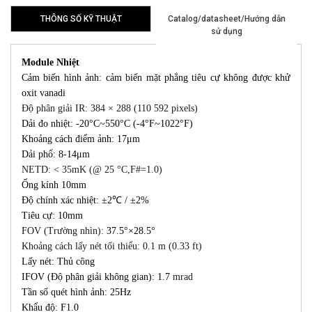
THÔNG SỐ KỸ THUẬT
Catalog/datasheet/Hướng dẫn
sử dụng
Module Nhiệt
Cảm biến hình ảnh: cảm biến mặt phẳng tiêu cự không được khử
oxit vanadi
Độ phân giải IR:
384 × 288 (110 592 pixels)
Dải đo nhiệt: -20°C~550°C (-4°F~1022°F)
Khoảng cách điểm ảnh: 17μm
Dải phổ: 8-14μm
NETD:
< 35mK (@ 25 °C,F#=1.0)
Ống kính 10mm
Độ chính xác nhiệt: ±2℃ / ±2%
Tiêu cự: 10mm
FOV (Trường nhìn):
37.5°×28.5°
Khoảng cách lấy nét tối thiểu:
0.1 m (0.33 ft)
Lấy nét: Thủ công
IFOV (Độ phân giải không gian): 1.7
mrad
Tần số quét hình ảnh: 25Hz
Khẩu độ: F1.0