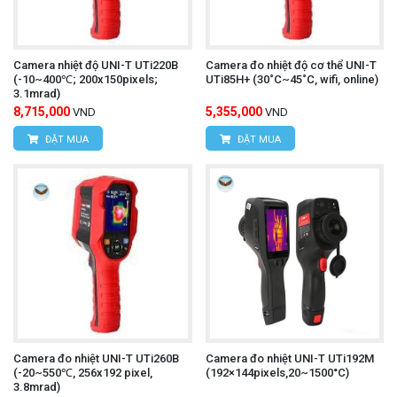
Camera nhiệt độ UNI-T UTi220B
Camera đo nhiệt độ cơ thể UNI-T
(-10~400℃; 200x150pixels;
UTi85H+ (30˚C~45˚C, wifi, online)
3.1mrad)
8,715,000
5,355,000
VND
VND
ĐẶT MUA
ĐẶT MUA
Camera đo nhiệt UNI-T UTi260B
Camera đo nhiệt UNI-T UTi192M
(-20~550℃, 256x192 pixel,
(192×144pixels,20~1500°C)
3.8mrad)