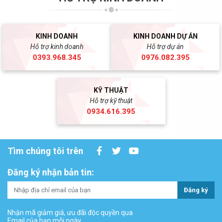
KINH DOANH
KINH DOANH DỰ ÁN
Hỗ trợ kinh doanh
Hỗ trợ dự án
0393.968.345
0976.082.395
KỸ THUẬT
Hỗ trợ kỹ thuật
0934.616.395
Tìm chúng tôi trên
Đăng ký nhận bản tin:
Đăng ký
Nhận mã giảm giá, ưu đãi độc quyền qua
Email của bạn mỗi ngày.