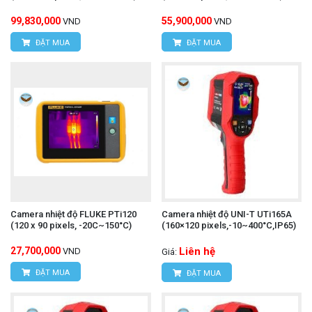
99,830,000
55,900,000
VND
VND
ĐẶT MUA
ĐẶT MUA
Camera nhiệt độ FLUKE PTi120
Camera nhiệt độ UNI-T UTi165A
(120 x 90 pixels, -20C~150°C)
(160×120 pixels,-10~400°C,IP65)
27,700,000
Liên hệ
VND
Giá:
ĐẶT MUA
ĐẶT MUA