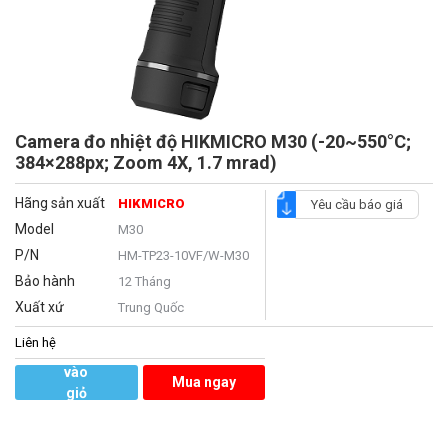
Camera đo nhiệt độ HIKMICRO M30 (-20~550°C;
384×288px; Zoom 4X, 1.7 mrad)
Hãng sản xuất
HIKMICRO
Yêu cầu báo giá
Model
M30
P/N
HM-TP23-10VF/W-M30
Bảo hành
12 Tháng
Xuất xứ
Trung Quốc
Liên hệ
Thêm
vào
Mua ngay
giỏ
hàng