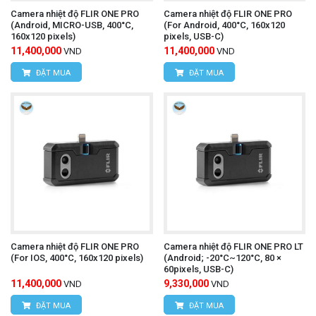
Camera nhiệt độ FLIR ONE PRO
Camera nhiệt độ FLIR ONE PRO
nhận báo giá cạnh tranh và giải pháp đo nhiệt tối ưu
(Android, MICRO-USB, 400°C,
(For Android, 400°C, 160x120
160x120 pixels)
pixels, USB-C)
cho doanh nghiệp của bạn!
11,400,000
11,400,000
VND
VND
CÔNG TY TNHH THIẾT BỊ VÀ CÔNG NGHỆ
ĐẶT MUA
ĐẶT MUA
HÙNG NGUYÊN
HÙNG NGUYÊN TECH - HÀ NỘI
Địa chỉ:
Số nhà 15, ngõ 85, Tân Xuân, Phường
Đông Ngạc, TP. Hà Nội
Văn phòng giao dịch:
Số nhà 20D, ngõ 16/28
Đỗ Xuân Hợp, Phường Từ Liêm, TP. Hà Nội
Camera nhiệt độ FLIR ONE PRO
Camera nhiệt độ FLIR ONE PRO LT
Hotline: 0393.968.345 / 0976.082.395
(For IOS, 400°C, 160x120 pixels)
(Android; -20°C~120°C, 80 ×
60pixels, USB-C)
Email:
vantien2307@gmail.com
11,400,000
9,330,000
VND
VND
Website:
www.hungnguyentech.vn
ĐẶT MUA
ĐẶT MUA