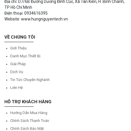
Địa chỉ: D7/6B Đường Dương Đình Cúc, Xã Tân Kiên, H. Bình Chánh,
TP Hồ Chí Minh
Điện thoại: 0934616395
Website: www.hungnguyentech.vn
VỀ CHÚNG TÔI
Giới Thiệu
Danh Mục Thiết Bị
Giải Pháp
Dịch Vụ
Tin Tức Chuyên Nghành
Liên Hệ
HỖ TRỢ KHÁCH HÀNG
Hướng Dẫn Mua Hàng
Chính Sách Thanh Toán
Chính Sách Bảo Mật