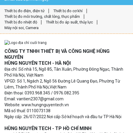
Thiết bị đo điện, điện tử
Thiết bị đo cơ khí
Thiết bị đo môi trường, chất lỏng, thực phẩm
Thiết bị đo nhiệt độ
Thiết bị đo áp suất, thủy lực
Máy nội soi, Camera
CÔNG TY TNHH THIẾT BỊ VÀ CÔNG NGHỆ HÙNG
NGUYÊN
HÙNG NGUYÊN TECH - HÀ NỘI
Địa chỉ: Số nhà 15, Ngõ 85, Tân Xuân, Phường Đông Ngạc, Thành
Phố Hà Nội, Việt Nam
VPGD: Số 1, Ngách 2, Ngõ 56 Đường Lê Quang Đạo, Phường Từ
Liêm, Thành Phố Hà Nội,Việt Nam
Điện thoại: 0393.968.345 / 0976.082.395
Email: vantien2307@gmail.com
Website: www.hungnguyentech.vn
Mã số thuế: 0110073138
Ngày cấp: 26/07/2022 Nơi cấp Sở kế hoạch và đầu tư TP Hà Nội
HÙNG NGUYÊN TECH - TP HỒ CHÍ MINH