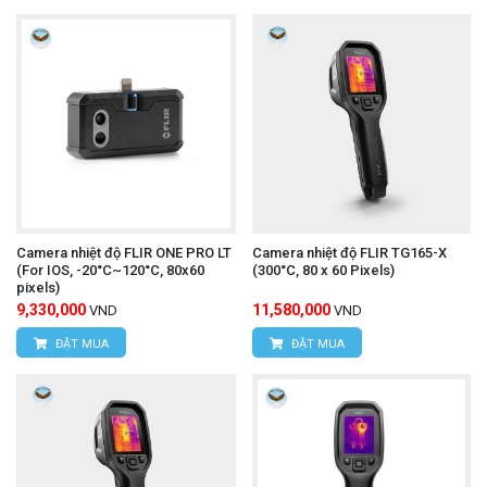
HÙNG NGUYÊN TECH - TP HỒ CHÍ MINH
Địa chỉ:
D7/6B Đường Dương Đình Cúc, Xã Tân
Kiên, Huyện Bình Chánh, Thành phố Hồ Chí
Minh
Hotline: 0934.616.395
Email:
vantien2307@gmail.com
Website:
www.hungnguyentech.vn
Camera nhiệt độ FLIR ONE PRO LT
Camera nhiệt độ FLIR TG165-X
(For IOS, -20°C~120°C, 80x60
(300°C, 80 x 60 Pixels)
pixels)
Máy đo điện trở cách điện UNI-
Tham khảo thêm:
9,330,000
11,580,000
VND
VND
T UT502A
ĐẶT MUA
ĐẶT MUA