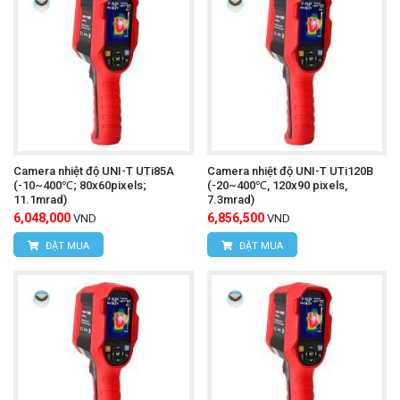
Camera nhiệt độ UNI-T UTi85A
Camera nhiệt độ UNI-T UTi120B
(-10~400℃; 80x60pixels;
(-20~400℃, 120x90 pixels,
11.1mrad)
7.3mrad)
6,048,000
6,856,500
VND
VND
ĐẶT MUA
ĐẶT MUA