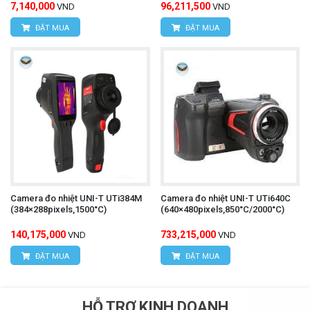
7,140,000
96,211,500
VND
VND
ĐẶT MUA
ĐẶT MUA
Camera đo nhiệt UNI-T UTi384M
Camera đo nhiệt UNI-T UTi640C
(384×288pixels,1500°C)
(640×480pixels,850°C/2000°C)
140,175,000
733,215,000
VND
VND
ĐẶT MUA
ĐẶT MUA
HỖ TRỢ KINH DOANH