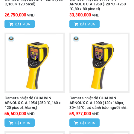
C,160 × 120 pixel)
ARNOUX C.A 1950 (-20 °C -+250
°C,80 x 80 pixcel)
26,750,000
33,300,000
VND
VND
ĐẶT MUA
ĐẶT MUA
Camera nhiệt độ CHAUVIN
Camera nhiệt độ CHAUVIN
ARNOUX C.A 1954 (250 °C,160 x
ARNOUX C.A 1900 (120x160px,
120 pixcel, Alarm,)
30~45°C, có cảnh báo người nhiệt
độ cao)
55,600,000
59,977,000
VND
VND
ĐẶT MUA
ĐẶT MUA