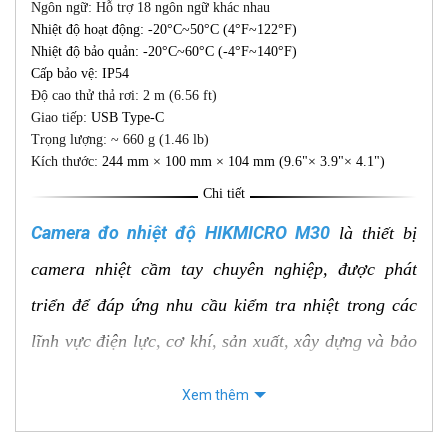
Ngôn ngữ: Hỗ trợ 18 ngôn ngữ khác nhau
Nhiệt độ hoạt động: -20°C~50°C (4°F~122°F)
Nhiệt độ bảo quản: -20°C~60°C (-4°F~140°F)
Cấp bảo vệ: IP54
Độ cao thử thả rơi: 2 m (6.56 ft)
Giao tiếp:
USB Type-C
Trọng lượng: ~
660 g (1.46 lb)
Kích thướ
c:
244 mm × 100 mm × 104 mm (9.6"× 3.9"× 4.1")
Chi tiết
Camera đo nhiệt độ HIKMICRO M30
là thiết bị
camera nhiệt cầm tay chuyên nghiệp, được phát
triển để đáp ứng nhu cầu kiểm tra nhiệt trong các
lĩnh vực điện lực, cơ khí, sản xuất, xây dựng và bảo
trì công nghiệp. Với khả năng ghi nhận hình ảnh
Xem thêm
nhiệt sắc nét, đo nhiệt độ chính xác và nhiều tính