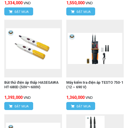
1,334,000
1,550,000
VND
VND
ĐẶT MUA
ĐẶT MUA
Bút thử điện áp thấp HASEGAWA
Máy kiểm tra điện áp TESTO 750-1
HT-680D (50V〜600V)
(12 ~ 690 V)
1,393,000
1,360,000
VND
VND
ĐẶT MUA
ĐẶT MUA