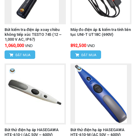
Hotline: 0934.616.395
Email:
vantien2307@gmail.com
Website:
www.hungnguyentech.vn
Bút kiểm tra điện áp xoay chiều
Máy đo điện áp & kiểm tra tính liên
Máy đo tốc độ vòng quay UNI-
Tham khảo thêm:
không tiếp xúc TESTO 745 (12 ~
tục UNI-T UT18C (690V)
1,000 V AC, IP67)
T UT371
1,060,000
892,500
VND
VND
ĐẶT MUA
ĐẶT MUA
Bút thử điện hạ áp HASEGAWA
Bút thử điện hạ áp HASEGAWA
HTE-610-I (AC 50V ~ 600V)
HTE-610-M (AC 50V ~ 600V)