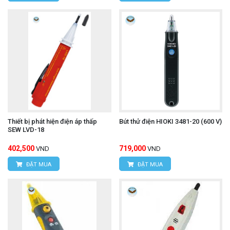
khi kiểm tra điện áp.
Ứng dụng
Kiểm tra cáp mạng:
Xác định cáp mạng có điện
áp hay không trước khi làm việc.
Kiểm tra ổ cắm:
Xác định ổ cắm có điện hay
không trước khi sử dụng.
Kiểm tra thiết bị:
Kiểm tra xem thiết bị điện có
Thiết bị phát hiện điện áp thấp
Bút thử điện HIOKI 3481-20 (600 V)
SEW LVD-18
điện áp hay không trước khi bảo trì hoặc sửa
402,500
719,000
VND
VND
chữa.
ĐẶT MUA
ĐẶT MUA
Kiểm tra mạch điện:
Xác định mạch điện có
điện áp hay không trước khi làm việc.
Thiết bị đo LCR UNI-T UT612
Tìm hiểu thêm: