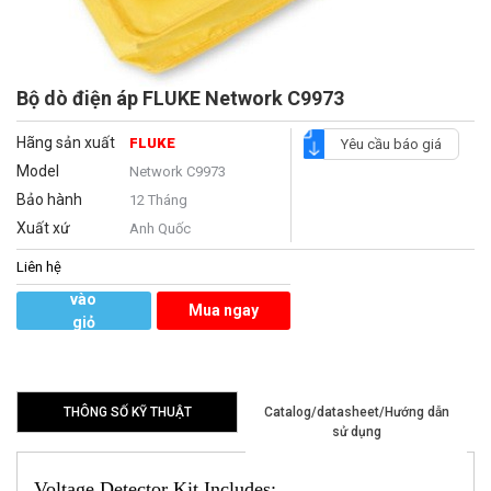
Bộ dò điện áp FLUKE Network C9973
Hãng sản xuất
FLUKE
Yêu cầu báo giá
Model
Network C9973
Bảo hành
12 Tháng
Xuất xứ
Anh Quốc
Liên hệ
Thêm
vào
Mua ngay
giỏ
hàng
THÔNG SỐ KỸ THUẬT
Catalog/datasheet/Hướng dẫn
sử dụng
Voltage Detector Kit Includes: