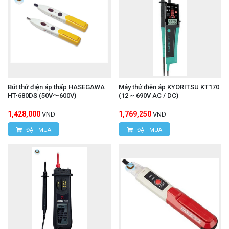
Bút thử điện áp thấp HASEGAWA
Máy thử điện áp KYORITSU KT170
HT-680DS (50V〜600V)
(12 ~ 690V AC / DC)
1,428,000
1,769,250
VND
VND
ĐẶT MUA
ĐẶT MUA