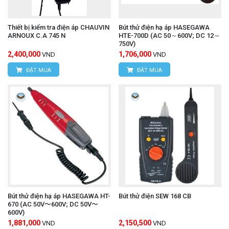
Thiết bị kiểm tra điện áp CHAUVIN
Bút thử điện hạ áp HASEGAWA
ARNOUX C.A 745 N
HTE-700D (AC 50～600V; DC 12～
750V)
2,400,000
1,706,000
VND
VND
ĐẶT MUA
ĐẶT MUA
Bút thử điện hạ áp HASEGAWA HT-
Bút thử điện SEW 168 CB
670 (AC 50V〜600V; DC 50V〜
600V)
1,881,000
2,150,500
VND
VND