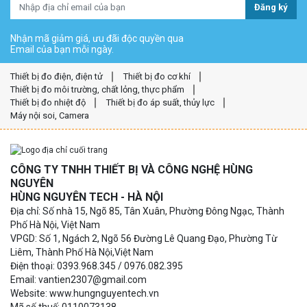
Đăng ký
Nhận mã giảm giá, ưu đãi độc quyền qua
Email của bạn mỗi ngày.
Thiết bị đo điện, điện tử
Thiết bị đo cơ khí
Thiết bị đo môi trường, chất lỏng, thực phẩm
Thiết bị đo nhiệt độ
Thiết bị đo áp suất, thủy lực
Máy nội soi, Camera
CÔNG TY TNHH THIẾT BỊ VÀ CÔNG NGHỆ HÙNG
NGUYÊN
HÙNG NGUYÊN TECH - HÀ NỘI
Địa chỉ: Số nhà 15, Ngõ 85, Tân Xuân, Phường Đông Ngạc, Thành
Phố Hà Nội, Việt Nam
VPGD: Số 1, Ngách 2, Ngõ 56 Đường Lê Quang Đạo, Phường Từ
Liêm, Thành Phố Hà Nội,Việt Nam
Điện thoại: 0393.968.345 / 0976.082.395
Email: vantien2307@gmail.com
Website: www.hungnguyentech.vn
Mã số thuế: 0110073138