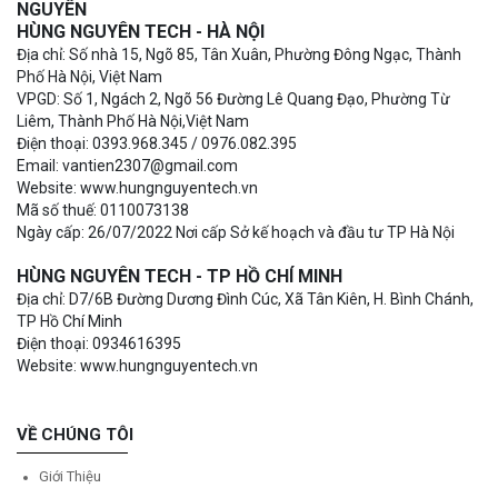
NGUYÊN
HÙNG NGUYÊN TECH - HÀ NỘI
Địa chỉ: Số nhà 15, Ngõ 85, Tân Xuân, Phường Đông Ngạc, Thành
Phố Hà Nội, Việt Nam
VPGD: Số 1, Ngách 2, Ngõ 56 Đường Lê Quang Đạo, Phường Từ
Liêm, Thành Phố Hà Nội,Việt Nam
Điện thoại: 0393.968.345 / 0976.082.395
Email: vantien2307@gmail.com
Website: www.hungnguyentech.vn
Mã số thuế: 0110073138
Ngày cấp: 26/07/2022 Nơi cấp Sở kế hoạch và đầu tư TP Hà Nội
HÙNG NGUYÊN TECH - TP HỒ CHÍ MINH
Địa chỉ: D7/6B Đường Dương Đình Cúc, Xã Tân Kiên, H. Bình Chánh,
TP Hồ Chí Minh
Điện thoại: 0934616395
Website: www.hungnguyentech.vn
VỀ CHÚNG TÔI
Giới Thiệu