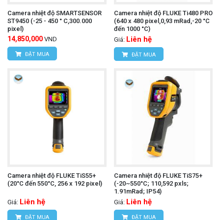
Camera nhiệt độ SMARTSENSOR
Camera nhiệt độ FLUKE Ti480 PRO
ST9450 (-25 - 450 ° C,300.000
(640 x 480 pixel,0,93 mRad,-20 °C
pixel)
đến 1000 °C)
14,850,000
Liên hệ
VND
Giá:
ĐẶT MUA
ĐẶT MUA
Camera nhiệt độ FLUKE TiS55+
Camera nhiệt độ FLUKE TiS75+
(20°C đến 550°C, 256 x 192 pixel)
(-20~550°C; 110,592 pxls;
1.91mRad; IP54)
Liên hệ
Liên hệ
Giá:
Giá:
ĐẶT MUA
ĐẶT MUA