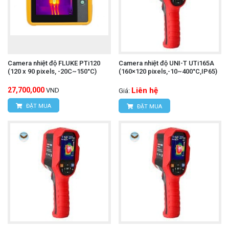
Camera nhiệt độ FLUKE PTi120
Camera nhiệt độ UNI-T UTi165A
(120 x 90 pixels, -20C~150°C)
(160×120 pixels,-10~400°C,IP65)
27,700,000
Liên hệ
VND
Giá:
ĐẶT MUA
ĐẶT MUA