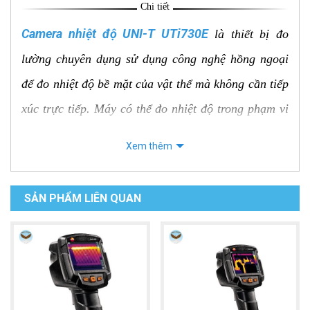
Chi tiết
Camera nhiệt độ UNI-T UTi730E
là thiết bị đo
lường chuyên dụng sử dụng công nghệ hồng ngoại
để đo nhiệt độ bề mặt của vật thể mà không cần tiếp
xúc trực tiếp. Máy có thể đo nhiệt độ trong phạm vi
rộng từ -40°C đến 400°C với độ chính xác cao.
Xem thêm
UTi730E được trang bị màn hình LCD 3.5 inch hiển
thị rõ ràng hình ảnh nhiệt và giá trị nhiệt độ, đèn
SẢN PHẨM LIÊN QUAN
pin, chức năng ghi hình ảnh và video, chức năng
phân tích dữ liệu. Máy có thiết kế nhỏ gọn, trọng
lượng nhẹ, dễ dàng mang theo và sử dụng.