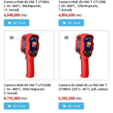
Camera nhiệt độ UNI-T UTi85A
Camera nhiệt độ UNI-T UTi120B
(-10~400℃; 80x60pixels;
(-20~400℃, 120x90 pixels,
11.1mrad)
7.3mrad)
6,048,000
6,856,500
VND
VND
ĐẶT MUA
ĐẶT MUA
Camera nhiệt độ UNI-T UTi220B
Camera đo nhiệt độ cơ thể UNI-T
(-10~400℃; 200x150pixels;
UTi85H+ (30˚C~45˚C, wifi, online)
3.1mrad)
8,715,000
5,355,000
VND
VND
ĐẶT MUA
ĐẶT MUA