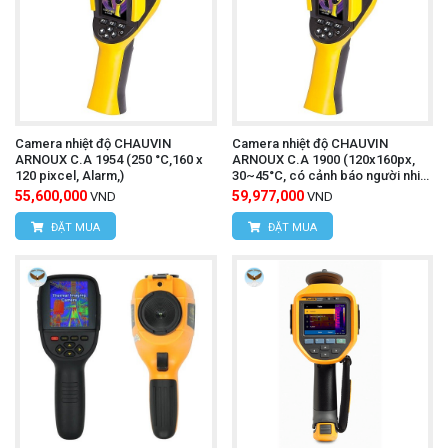
Camera nhiệt độ CHAUVIN
Camera nhiệt độ CHAUVIN
ARNOUX C.A 1954 (250 °C,160 x
ARNOUX C.A 1900 (120x160px,
120 pixcel, Alarm,)
30~45°C, có cảnh báo người nhiệt
độ cao)
55,600,000
59,977,000
VND
VND
ĐẶT MUA
ĐẶT MUA