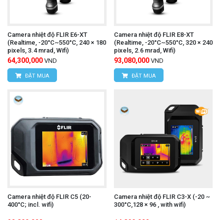
hiển thị hình ảnh nhiệt và giá trị nhiệt độ của vật
thể.
Camera nhiệt độ FLIR E6-XT
Camera nhiệt độ FLIR E8-XT
Lưu trữ dữ liệu:
Lưu trữ hình ảnh nhiệt, video
(Realtime, -20°C~550°C, 240 × 180
(Realtime, -20°C~550°C, 320 × 240
pixels, 3.4 mrad, Wifi)
pixels, 2.6 mrad, Wifi)
nhiệt hoặc dữ liệu đo lường vào bộ nhớ máy hoặc
64,300,000
93,080,000
VND
VND
thẻ nhớ (nếu có).
ĐẶT MUA
ĐẶT MUA
Ampe kìm UNI-T UT216C
Tham khảo thêm:
(AC/DC 600A,True RMS)
camera nhiệt độ UNI-T
Để mua được
UTi730E
chính hãng, kèm những ưu đãi hấp dẫn,
Camera nhiệt độ FLIR C5 (20-
Camera nhiệt độ FLIR C3-X (-20 ~
quý khách hãy liên hệ trực tiếp với chúng tôi:
400°C; incl. wifi)
300°C,128 × 96 , with wifi)