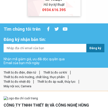
Hỗ trợ kỹ thuật
0934.616.395
Tìm chúng tôi trên
Đăng ký nhận bản tin:
Đăng ký
Nhận mã giảm giá, ưu đãi độc quyền qua
Email của bạn mỗi ngày.
Thiết bị đo điện, điện tử
Thiết bị đo cơ khí
Thiết bị đo môi trường, chất lỏng, thực phẩm
Thiết bị đo nhiệt độ
Thiết bị đo áp suất, thủy lực
Máy nội soi, Camera
CÔNG TY TNHH THIẾT BỊ VÀ CÔNG NGHỆ HÙNG