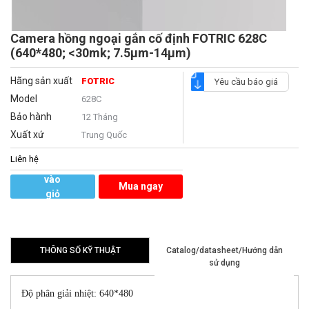
Camera hồng ngoại gắn cố định FOTRIC 628C
(640*480; <30mk; 7.5μm-14μm)
Hãng sản xuất
FOTRIC
Yêu cầu báo giá
Model
628C
Bảo hành
12 Tháng
Xuất xứ
Trung Quốc
Liên hệ
Thêm
vào
Mua ngay
giỏ
hàng
THÔNG SỐ KỸ THUẬT
Catalog/datasheet/Hướng dẫn
sử dụng
Độ phân giải nhiệt: 640*480