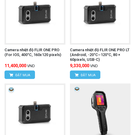
Website:
www.hungnguyentech.vn
HÙNG NGUYÊN TECH - TP HỒ CHÍ MINH
Địa chỉ:
D7/6B Đường Dương Đình Cúc, Xã Tân
Kiên, Huyện Bình Chánh, Thành phố Hồ Chí
Camera nhiệt độ FLIR ONE PRO
Camera nhiệt độ FLIR ONE PRO LT
(For IOS, 400°C, 160x120 pixels)
(Android; -20°C~120°C, 80 ×
Minh
60pixels, USB-C)
11,400,000
9,330,000
VND
VND
Điện thoại:
0934.616.395
ĐẶT MUA
ĐẶT MUA
Website:
www.hungnguyentech.vn