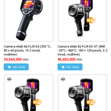
Camera nhiệt độ UNI-T UTi720E
Tìm hiểu thêm:
Cách sử dụng:
Bật nguồn máy:
Nhấn nút nguồn để khởi động
máy.
Camera nhiệt độ FLIR E4 (250 °C,
Camera nhiệt độ FLIR E5-XT (Wifi
Chọn chế độ đo:
Nhấn nút chức năng để chọn
80 x 60 pixels, 10.3 mrad,
-20°C~400°C, 160 × 120 pixels, 5.2
realtime)
mrad, realtime)
chế độ đo mong muốn (đo nhiệt độ, ghi hình ảnh,
30,560,000
45,650,000
VND
VND
ĐẶT MUA
ĐẶT MUA
ghi video).
Hướng camera vào vật thể cần đo:
Hướng
camera vào vật thể cần đo và đảm bảo khoảng
cách đo phù hợp.
Quan sát kết quả đo lường:
Màn hình LCD sẽ