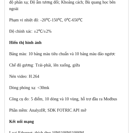
độ phản xạ; Độ ẩm tương đối; Khoảng cách; Bù quang học bên
ngoài
Phạm vi nhiệt độ: -20℃-150℃, 0℃-650℃
Độ chính xác:
±2℃/±2%
Hiển thị hình ảnh
Bảng màu: 10 bảng màu tiêu chuẩn và 10 bảng màu đảo ngược
Chế độ gương: Trái-phải, lên xuống, giữa
Nén video: H.264
Dòng phóng xạ: <30mk
Công cụ đo: 5 điểm, 10 dòng và 10 vùng, hỗ trợ đầu ra Modbus
Phần mềm: AnalyzIR; SDK FOTRIC API mở
Kết nối mạng
Loại Ethernet: thích ứng 10M/100M/1000M