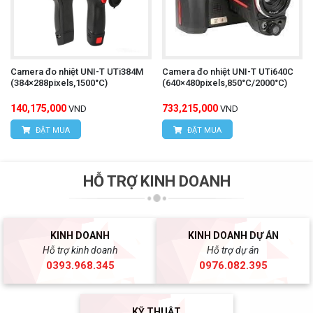
Camera đo nhiệt UNI-T UTi384M
Camera đo nhiệt UNI-T UTi640C
(384×288pixels,1500°C)
(640×480pixels,850°C/2000°C)
140,175,000
733,215,000
VND
VND
ĐẶT MUA
ĐẶT MUA
HỖ TRỢ KINH DOANH
KINH DOANH
KINH DOANH DỰ ÁN
Hỗ trợ kinh doanh
Hỗ trợ dự án
0393.968.345
0976.082.395
KỸ THUẬT