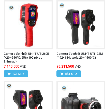
Camera đo nhiệt UNI-T UTi260B
Camera đo nhiệt UNI-T UTi192M
(-20~550℃, 256x192 pixel,
(192×144pixels,20~1500°C)
3.8mrad)
7,140,000
96,211,500
VND
VND
ĐẶT MUA
ĐẶT MUA