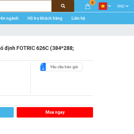
0
yên ngành
Hỗ trợ khách hàng
Liên hệ
ố định FOTRIC 626C (384*288;
Yêu cầu báo giá
Mua ngay