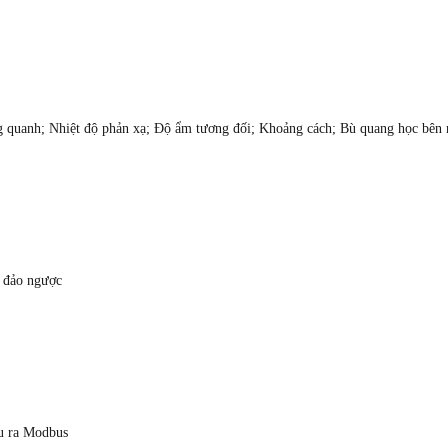
g quanh; Nhiệt độ phản xạ; Độ ẩm tương đối; Khoảng cách; Bù quang học bên 
 đảo ngược
ầu ra Modbus