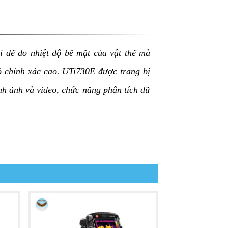
i để đo nhiệt độ bề mặt của vật thể mà
độ chính xác cao. UTi730E được trang bị
ình ảnh và video, chức năng phân tích dữ
 lợi.
ễ dàng quan sát và phân tích dữ liệu.