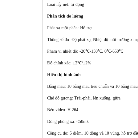
Loại lấy nét: tự động
Phân tích đo lường
Phát xạ một phần: Hỗ trợ
Thông số đo: Độ phát xạ; Nhiệt độ môi trường xun
Phạm vi nhiệt độ:
-20℃-150℃, 0℃-650℃
Độ chính xác:
±2℃/±2%
Hiển thị hình ảnh
Bảng màu: 10 bảng màu tiêu chuẩn và 10 bảng màu
Chế độ gương: Trái-phải, lên xuống, giữa
Nén video: H.264
Dòng phóng xạ: <50mk
Công cụ đo: 5 điểm, 10 dòng và 10 vùng, hỗ trợ đ