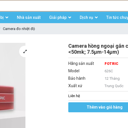
bị
Nhà sản xuất
Giải pháp
Dịch vụ
Tin tức chu
Camera đo nhiệt độ
Camera hồng ngoại gắn c
<50mk; 7.5μm-14μm)
Hãng sản xuất
FOTRIC
Model
626C
Bảo hành
12 Tháng
Xuất xứ
Trung Quốc
Liên hệ
Thêm vào giỏ hàng