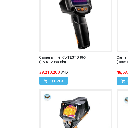
Chức năng ghi hình ảnh và video:
Chức năng phân tích dữ liệu:
Phân t
Thiết kế nhỏ gọn, trọng lượng nhẹ
Chức năng tự động tắt nguồn:
Tiết
Giá thành hợp lý:
Phù hợp với nhiều
Camera nhiệt độ TESTO 865
Camera
(160x120pixels)
(160x1
Camera nhiệt độ UNI
Tìm hiểu thêm:
38,210,200
48,63
VND
ĐẶT MUA
Cách sử dụng:
Bật nguồn máy:
Nhấn nút nguồn để 
Chọn chế độ đo:
Nhấn nút chức năng
Hướng camera vào vật thể cần đo: