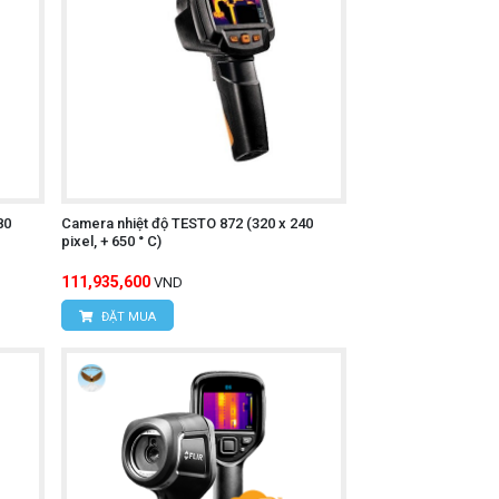
n bề mặt vật thể.
rường khác nhau.
80
Camera nhiệt độ TESTO 872 (320 x 240
pixel, + 650 ° C)
111,935,600
VND
ĐẶT MUA
i video).
o phù hợp.