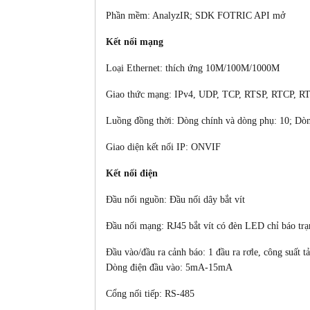
Phần mềm: AnalyzIR; SDK FOTRIC API mở
Kết nối mạng
Loại Ethernet: thích ứng 10M/100M/1000M
Giao thức mạng: IPv4, UDP, TCP, RTSP, RTCP, R
Luồng đồng thời: Dòng chính và dòng phụ: 10; Dò
Giao diện kết nối IP: ONVIF
Kết nối điện
Đầu nối nguồn: Đầu nối dây bắt vít
Đầu nối mạng: RJ45 bắt vít có đèn LED chỉ báo trạ
Đầu vào/đầu ra cảnh báo: 1 đầu ra rơle, công suất 
Dòng điện đầu vào: 5mA-15mA
Cổng nối tiếp: RS-485