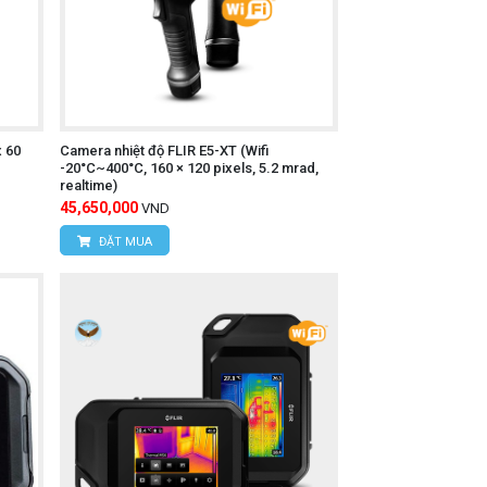
hể.
thẻ nhớ (nếu có).
x 60
Camera nhiệt độ FLIR E5-XT (Wifi
-20°C~400°C, 160 × 120 pixels, 5.2 mrad,
realtime)
45,650,000
VND
y liên hệ trực tiếp với chúng tôi:
ĐẶT MUA
 Nam
Liêm, TP Hà Nội