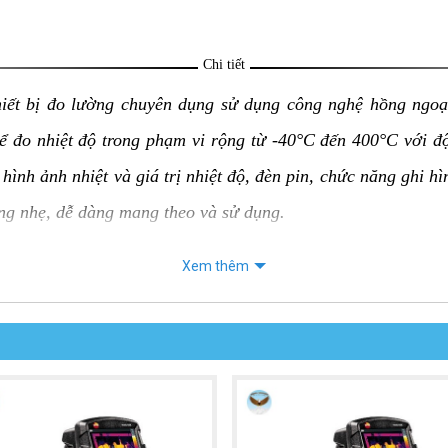
Chi tiết
hiết bị đo lường chuyên dụng sử dụng công nghệ hồng ngoạ
hể đo nhiệt độ trong phạm vi rộng từ -40°C đến 400°C với 
hình ảnh nhiệt và giá trị nhiệt độ, đèn pin, chức năng ghi h
ợng nhẹ, dễ dàng mang theo và sử dụng.
Xem thêm
 UNI-T UTi730E:
 của vật thể mà không cần tiếp xúc trực tiếp, an toàn và tiện
ộ chính xác ±2°C hoặc ±2%, tùy theo giá trị lớn hơn.
 ràng hình ảnh nhiệt và giá trị nhiệt độ, giúp người sử dụng d
 quan sát trong môi trường thiếu sáng.