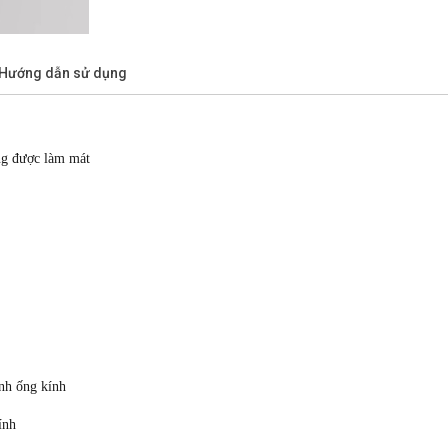
/Hướng dẫn sử dụng
ng được làm mát
ình ống kính
ính