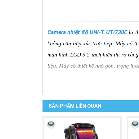
Camera nhiệt độ UNI-T UTi730E
là t
không cần tiếp xúc trực tiếp. Máy có t
màn hình LCD 3.5 inch hiển thị rõ ràng 
liệu. Máy có thiết kế nhỏ gọn, trọng lư
Ưu điểm của Camera nhiệt độ
Đo nhiệt độ từ xa:
Đo nhiệt độ bề mặt
SẢN PHẨM LIÊN QUAN
Độ chính xác cao:
Đo nhiệt độ với đ
Màn hình LCD rõ ràng:
Hiển thị rõ
Đèn pin:
Giúp người sử dụng dễ dàng