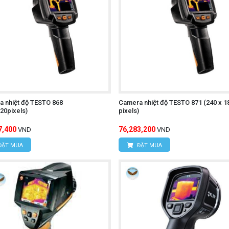
Ghi lại hình ảnh và video nhiệt để lưu trữ hoặc chia sẻ.
ích dữ liệu nhiệt độ để xác định các điểm nóng hoặc lạnh trê
:
Thuận tiện cho việc di chuyển và sử dụng trong nhiều môi t
 kiệm pin khi không sử dụng.
 đối tượng sử dụng.
 nhiệt độ TESTO 868
Camera nhiệt độ TESTO 871 (240 x 1
20pixels)
pixels)
-T UTi720E
7,400
76,283,200
VND
VND
ĐẶT MUA
ĐẶT MUA
khởi động máy.
 để chọn chế độ đo mong muốn (đo nhiệt độ, ghi hình ảnh, gh
Hướng camera vào vật thể cần đo và đảm bảo khoảng cách đ