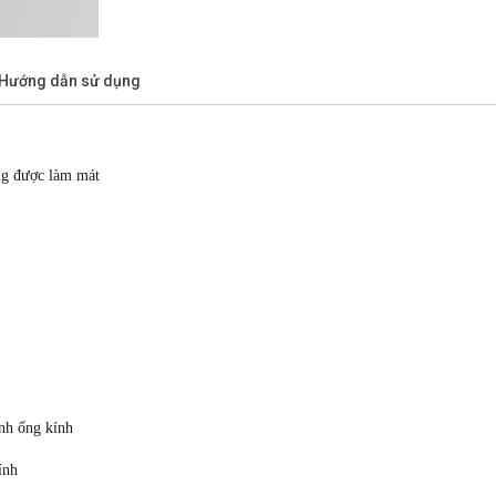
/Hướng dẫn sử dụng
ng được làm mát
ình ống kính
ính