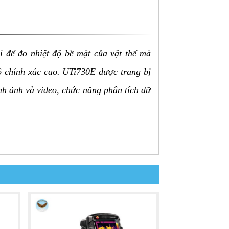
i để đo nhiệt độ bề mặt của vật thể mà
độ chính xác cao. UTi730E được trang bị
ình ảnh và video, chức năng phân tích dữ
 lợi.
ễ dàng quan sát và phân tích dữ liệu.