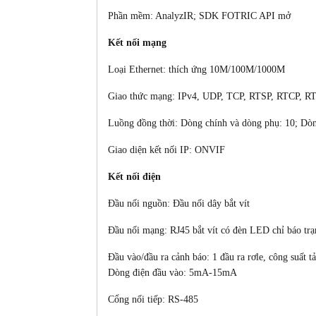
Phần mềm: AnalyzIR; SDK FOTRIC API mở
Kết nối mạng
Loại Ethernet: thích ứng 10M/100M/1000M
Giao thức mạng: IPv4, UDP, TCP, RTSP, RTCP, R
Luồng đồng thời: Dòng chính và dòng phụ: 10; Dò
Giao diện kết nối IP: ONVIF
Kết nối điện
Đầu nối nguồn: Đầu nối dây bắt vít
Đầu nối mạng: RJ45 bắt vít có đèn LED chỉ báo trạ
Đầu vào/đầu ra cảnh báo: 1 đầu ra rơle, công suất 
Dòng điện đầu vào: 5mA-15mA
Cổng nối tiếp: RS-485