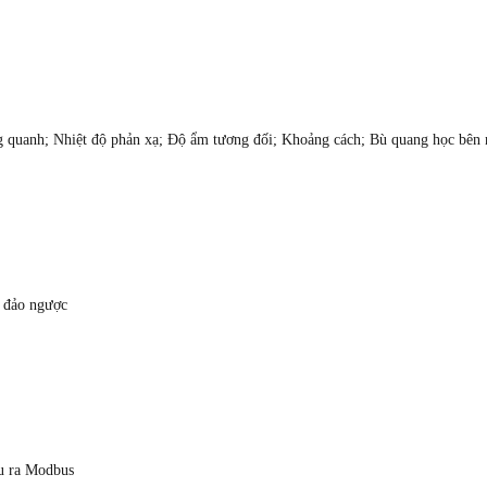
g quanh; Nhiệt độ phản xạ; Độ ẩm tương đối; Khoảng cách; Bù quang học bên 
 đảo ngược
ầu ra Modbus