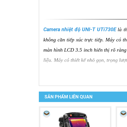
Camera nhiệt độ UNI-T UTi730E
là t
không cần tiếp xúc trực tiếp. Máy có t
màn hình LCD 3.5 inch hiển thị rõ ràng 
liệu. Máy có thiết kế nhỏ gọn, trọng lư
Ưu điểm của Camera nhiệt độ
Đo nhiệt độ từ xa:
Đo nhiệt độ bề mặt
SẢN PHẨM LIÊN QUAN
Độ chính xác cao:
Đo nhiệt độ với đ
Màn hình LCD rõ ràng:
Hiển thị rõ
Đèn pin:
Giúp người sử dụng dễ dàng