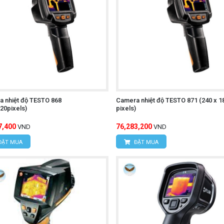
Ghi lại hình ảnh và video nhiệt để lưu trữ hoặc chia sẻ.
ích dữ liệu nhiệt độ để xác định các điểm nóng hoặc lạnh trê
:
Thuận tiện cho việc di chuyển và sử dụng trong nhiều môi t
 kiệm pin khi không sử dụng.
 đối tượng sử dụng.
 nhiệt độ TESTO 868
Camera nhiệt độ TESTO 871 (240 x 1
20pixels)
pixels)
-T UTi720E
7,400
76,283,200
VND
VND
ĐẶT MUA
ĐẶT MUA
khởi động máy.
 để chọn chế độ đo mong muốn (đo nhiệt độ, ghi hình ảnh, gh
Hướng camera vào vật thể cần đo và đảm bảo khoảng cách đ