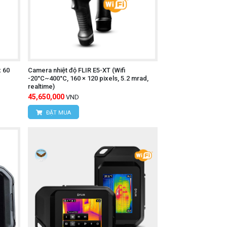
hể.
thẻ nhớ (nếu có).
x 60
Camera nhiệt độ FLIR E5-XT (Wifi
-20°C~400°C, 160 × 120 pixels, 5.2 mrad,
realtime)
45,650,000
VND
y liên hệ trực tiếp với chúng tôi:
ĐẶT MUA
 Nam
Liêm, TP Hà Nội