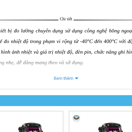
Chi tiết
hiết bị đo lường chuyên dụng sử dụng công nghệ hồng ngoạ
hể đo nhiệt độ trong phạm vi rộng từ -40°C đến 400°C với 
hình ảnh nhiệt và giá trị nhiệt độ, đèn pin, chức năng ghi h
ợng nhẹ, dễ dàng mang theo và sử dụng.
Xem thêm
 UNI-T UTi730E:
 của vật thể mà không cần tiếp xúc trực tiếp, an toàn và tiện
ộ chính xác ±2°C hoặc ±2%, tùy theo giá trị lớn hơn.
 ràng hình ảnh nhiệt và giá trị nhiệt độ, giúp người sử dụng d
 quan sát trong môi trường thiếu sáng.