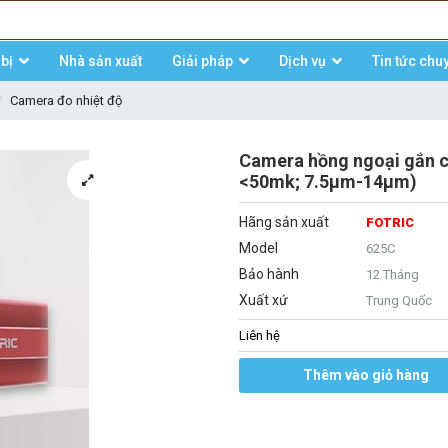
bị
Nhà sản xuất
Giải pháp
Dịch vụ
Tin tức chu
Camera đo nhiệt độ
Camera hồng ngoại gắn c
<50mk; 7.5μm-14μm)
Hãng sản xuất
FOTRIC
Model
625C
Bảo hành
12 Tháng
Xuất xứ
Trung Quốc
Liên hệ
Thêm vào giỏ hàng