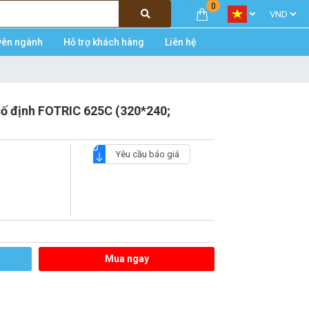
0
yên ngành
Hỗ trợ khách hàng
Liên hệ
ố định FOTRIC 625C (320*240;
Yêu cầu báo giá
Mua ngay