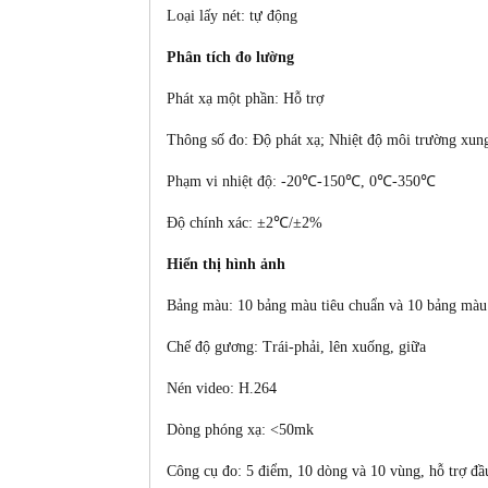
Loại lấy nét: tự động
Phân tích đo lường
Phát xạ một phần: Hỗ trợ
Thông số đo: Độ phát xạ; Nhiệt độ môi trường xun
Phạm vi nhiệt độ:
-20℃-150℃, 0℃-350℃
Độ chính xác:
±2℃/±2%
Hiển thị hình ảnh
Bảng màu: 10 bảng màu tiêu chuẩn và 10 bảng màu
Chế độ gương: Trái-phải, lên xuống, giữa
Nén video: H.264
Dòng phóng xạ: <50mk
Công cụ đo: 5 điểm, 10 dòng và 10 vùng, hỗ trợ đ