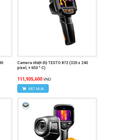
n bề mặt vật thể.
rường khác nhau.
80
Camera nhiệt độ TESTO 872 (320 x 240
pixel, + 650 ° C)
111,935,600
VND
ĐẶT MUA
i video).
o phù hợp.