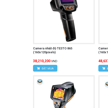
Chức năng ghi hình ảnh và video:
Chức năng phân tích dữ liệu:
Phân t
Thiết kế nhỏ gọn, trọng lượng nhẹ
Chức năng tự động tắt nguồn:
Tiết
Giá thành hợp lý:
Phù hợp với nhiều
Camera nhiệt độ TESTO 865
Camera
(160x120pixels)
(160x1
Camera nhiệt độ UNI
Tìm hiểu thêm:
38,210,200
48,63
VND
ĐẶT MUA
Cách sử dụng:
Bật nguồn máy:
Nhấn nút nguồn để 
Chọn chế độ đo:
Nhấn nút chức năng
Hướng camera vào vật thể cần đo: