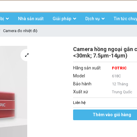
bị
Nhà sản xuất
Giải pháp
Dịch vụ
Tin tức chu
Camera đo nhiệt độ
Camera hồng ngoại gắn c
<30mk; 7.5μm-14μm)
Hãng sản xuất
FOTRIC
Model
618C
Bảo hành
12 Tháng
Xuất xứ
Trung Quốc
Liên hệ
Thêm vào giỏ hàng