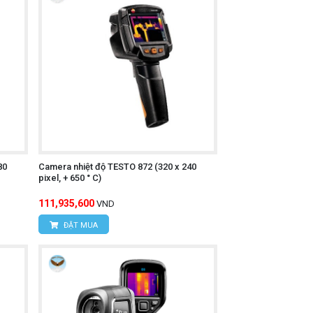
n bề mặt vật thể.
rường khác nhau.
80
Camera nhiệt độ TESTO 872 (320 x 240
pixel, + 650 ° C)
111,935,600
VND
ĐẶT MUA
i video).