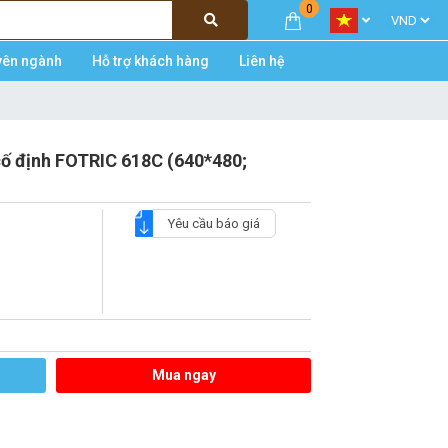
0
yên ngành
Hỗ trợ khách hàng
Liên hệ
ố định FOTRIC 618C (640*480;
Yêu cầu báo giá
Mua ngay