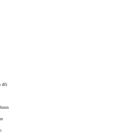
 đế)
1.6mm
mm
m