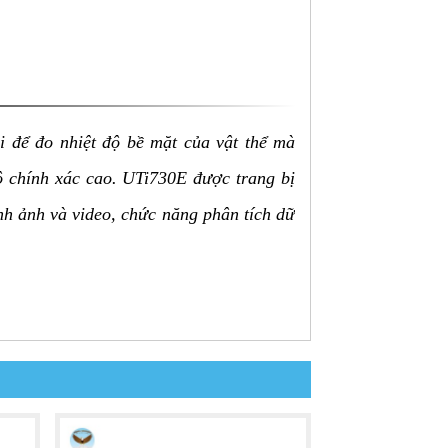
i để đo nhiệt độ bề mặt của vật thể mà
độ chính xác cao. UTi730E được trang bị
ình ảnh và video, chức năng phân tích dữ
 lợi.
ễ dàng quan sát và phân tích dữ liệu.