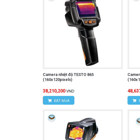
Đèn pin:
Giúp người sử dụng dễ dàng
Chức năng ghi hình ảnh và video:
Chức năng phân tích dữ liệu:
Phân t
Thiết kế nhỏ gọn, trọng lượng nhẹ
Chức năng tự động tắt nguồn:
Tiết
Giá thành hợp lý:
Phù hợp với nhiều
Camera nhiệt độ TESTO 865
Camera
(160x120pixels)
(160x1
Camera nhiệt độ UNI
Tìm hiểu thêm:
38,210,200
48,63
VND
ĐẶT MUA
Cách sử dụng:
Bật nguồn máy:
Nhấn nút nguồn để 
Chọn chế độ đo:
Nhấn nút chức năng