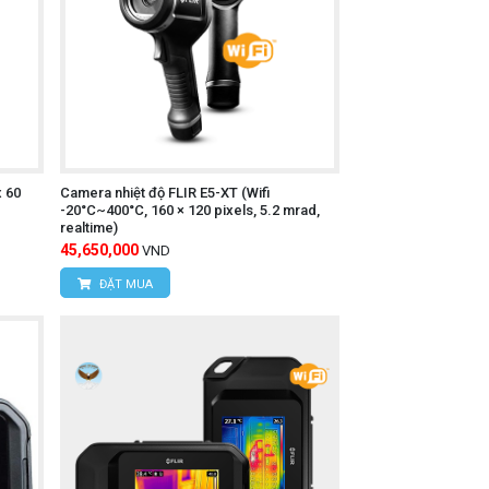
o phù hợp.
hể.
thẻ nhớ (nếu có).
x 60
Camera nhiệt độ FLIR E5-XT (Wifi
-20°C~400°C, 160 × 120 pixels, 5.2 mrad,
realtime)
45,650,000
VND
y liên hệ trực tiếp với chúng tôi:
ĐẶT MUA
 Nam