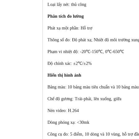
Loại lấy nét: thủ công
Phân tích đo lường
Phát xạ một phần: Hỗ trợ
Thông số đo: Độ phát xạ; Nhiệt độ môi trường xun
Phạm vi nhiệt độ:
-20℃-150℃, 0℃-650℃
Độ chính xác:
±2℃/±2%
Hiển thị hình ảnh
Bảng màu: 10 bảng màu tiêu chuẩn và 10 bảng màu
Chế độ gương: Trái-phải, lên xuống, giữa
Nén video: H.264
Dòng phóng xạ: <30mk
Công cụ đo: 5 điểm, 10 dòng và 10 vùng, hỗ trợ đ