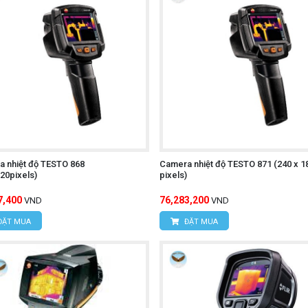
 quan sát trong môi trường thiếu sáng.
Ghi lại hình ảnh và video nhiệt để lưu trữ hoặc chia sẻ.
ích dữ liệu nhiệt độ để xác định các điểm nóng hoặc lạnh trê
:
Thuận tiện cho việc di chuyển và sử dụng trong nhiều môi t
 kiệm pin khi không sử dụng.
 đối tượng sử dụng.
 nhiệt độ TESTO 868
Camera nhiệt độ TESTO 871 (240 x 1
20pixels)
pixels)
-T UTi720E
7,400
76,283,200
VND
VND
ĐẶT MUA
ĐẶT MUA
khởi động máy.
 để chọn chế độ đo mong muốn (đo nhiệt độ, ghi hình ảnh, gh