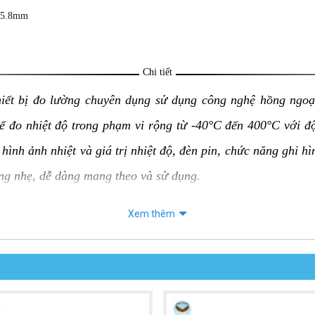
 ,5.8mm
Chi tiết
hiết bị đo lường chuyên dụng sử dụng công nghệ hồng ngoạ
hể đo nhiệt độ trong phạm vi rộng từ -40°C đến 400°C với 
hình ảnh nhiệt và giá trị nhiệt độ, đèn pin, chức năng ghi h
ợng nhẹ, dễ dàng mang theo và sử dụng.
Xem thêm
 UNI-T UTi730E:
 của vật thể mà không cần tiếp xúc trực tiếp, an toàn và tiện
ộ chính xác ±2°C hoặc ±2%, tùy theo giá trị lớn hơn.
 ràng hình ảnh nhiệt và giá trị nhiệt độ, giúp người sử dụng d