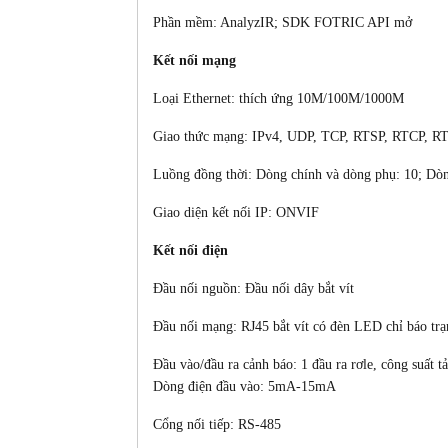
Phần mềm: AnalyzIR; SDK FOTRIC API mở
Kết nối mạng
Loại Ethernet: thích ứng 10M/100M/1000M
Giao thức mạng: IPv4, UDP, TCP, RTSP, RTCP, R
Luồng đồng thời: Dòng chính và dòng phụ: 10; Dò
Giao diện kết nối IP: ONVIF
Kết nối điện
Đầu nối nguồn: Đầu nối dây bắt vít
Đầu nối mạng: RJ45 bắt vít có đèn LED chỉ báo trạ
Đầu vào/đầu ra cảnh báo: 1 đầu ra rơle, công suất 
Dòng điện đầu vào: 5mA-15mA
Cổng nối tiếp: RS-485