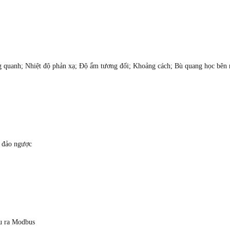
g quanh; Nhiệt độ phản xạ; Độ ẩm tương đối; Khoảng cách; Bù quang học bên 
 đảo ngược
ầu ra Modbus