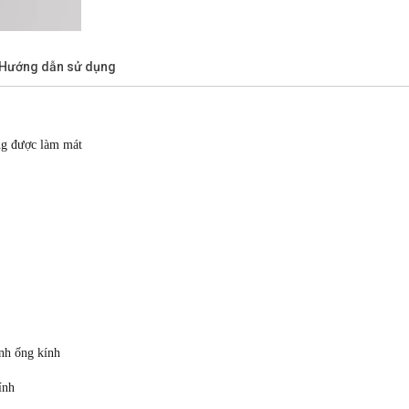
/Hướng dẫn sử dụng
ng được làm mát
ình ống kính
ính