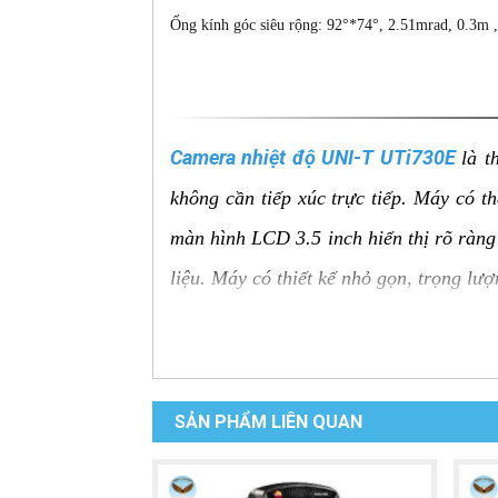
Ống kính góc siêu rộng: 92°*74°, 2.51mrad, 0.3m
Camera nhiệt độ UNI-T UTi730E
là t
không cần tiếp xúc trực tiếp. Máy có t
màn hình LCD 3.5 inch hiển thị rõ ràng 
liệu. Máy có thiết kế nhỏ gọn, trọng lư
Ưu điểm của Camera nhiệt độ
Đo nhiệt độ từ xa:
Đo nhiệt độ bề mặt
SẢN PHẨM LIÊN QUAN
Độ chính xác cao:
Đo nhiệt độ với đ
Màn hình LCD rõ ràng:
Hiển thị rõ