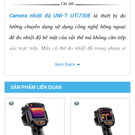
Chi tiết
Camera nhiệt độ UNI-T UTi730E
là thiết bị đo
lường chuyên dụng sử dụng công nghệ hồng ngoại
để đo nhiệt độ bề mặt của vật thể mà không cần tiếp
xúc trực tiếp. Máy có thể đo nhiệt độ trong phạm vi
rộng từ -40°C đến 400°C với độ chính xác cao.
Xem thêm
UTi730E được trang bị màn hình LCD 3.5 inch hiển
thị rõ ràng hình ảnh nhiệt và giá trị nhiệt độ, đèn
SẢN PHẨM LIÊN QUAN
pin, chức năng ghi hình ảnh và video, chức năng
phân tích dữ liệu. Máy có thiết kế nhỏ gọn, trọng
lượng nhẹ, dễ dàng mang theo và sử dụng.