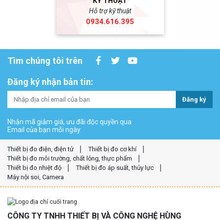
KỸ THUẬT
Hỗ trợ kỹ thuật
0934.616.395
Tìm chúng tôi trên
Đăng ký nhận bản tin:
Đăng ký
Nhận mã giảm giá, ưu đãi độc quyền qua
Email của bạn mỗi ngày.
Thiết bị đo điện, điện tử
Thiết bị đo cơ khí
Thiết bị đo môi trường, chất lỏng, thực phẩm
Thiết bị đo nhiệt độ
Thiết bị đo áp suất, thủy lực
Máy nội soi, Camera
CÔNG TY TNHH THIẾT BỊ VÀ CÔNG NGHỆ HÙNG