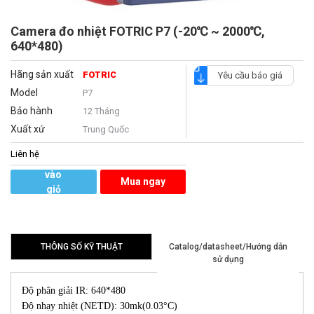
Camera đo nhiệt FOTRIC P7 (-20℃ ~ 2000℃,
640*480)
Hãng sản xuất
FOTRIC
Yêu cầu báo giá
Model
P7
Bảo hành
12 Tháng
Xuất xứ
Trung Quốc
Liên hệ
Thêm
vào
Mua ngay
giỏ
hàng
THÔNG SỐ KỸ THUẬT
Catalog/datasheet/Hướng dẫn
sử dụng
Độ phân giải IR: 640*480
Độ nhạy nhiệt (NETD): 30mk(0.03°C)