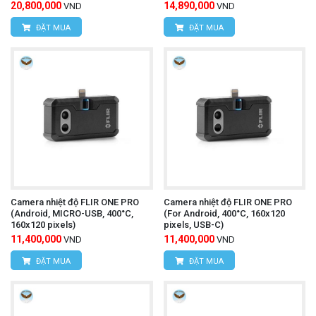
20,800,000
14,890,000
VND
VND
CÔNG TY TNHH THIẾT BỊ VÀ CÔNG NGHỆ
ĐẶT MUA
ĐẶT MUA
HÙNG NGUYÊN
HÙNG NGUYÊN TECH - HÀ NỘI
Địa chỉ:
Số nhà 15, ngõ 85, Tân Xuân, Phường
Xuân Đỉnh, Quận Bắc Từ Liêm, TP Hà Nội, Việt
Nam
Văn phòng giao dịch:
Số nhà 20D, ngõ 16/28
Camera nhiệt độ FLIR ONE PRO
Camera nhiệt độ FLIR ONE PRO
(Android, MICRO-USB, 400°C,
(For Android, 400°C, 160x120
Đỗ Xuân Hợp, Phường Mỹ Đình 1, Quận Nam
160x120 pixels)
pixels, USB-C)
11,400,000
11,400,000
VND
VND
Từ Liêm, TP Hà Nội
ĐẶT MUA
ĐẶT MUA
Điện thoại:
0393.968.345 / 0976.082.395
Email:
vantien2307@gmail.com