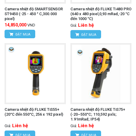
Camera nhiệt độ SMARTSENSOR
Camera nhiệt độ FLUKE Ti480 PRO
ST9450 (-25 - 450 ° C,300.000
(640 x 480 pixel,0,93 mRad,-20 °C
pixel)
đến 1000 °C)
14,850,000
Liên hệ
VND
Giá:
ĐẶT MUA
ĐẶT MUA
Camera nhiệt độ FLUKE TiS55+
Camera nhiệt độ FLUKE TiS75+
(20°C đến 550°C, 256 x 192 pixel)
(-20~550°C; 110,592 pxls;
1.91mRad; IP54)
Liên hệ
Liên hệ
Giá:
Giá:
ĐẶT MUA
ĐẶT MUA