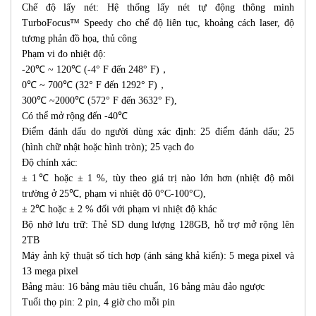
Chế độ lấy nét: Hệ thống lấy nét tự động thông minh
TurboFocus™ Speedy cho chế độ liên tục, khoảng cách laser, độ
tương phản đồ họa, thủ công
Phạm vi đo nhiệt độ:
-20℃ ~ 120℃ (-4° F đến 248° F)，
0℃ ~ 700℃ (32° F đến 1292° F)，
300℃ ~2000℃ (572° F đến 3632° F),
Có thể mở rộng đến -40℃
Điểm đánh dấu do người dùng xác định: 25 điểm đánh dấu; 25
(hình chữ nhật hoặc hình tròn); 25 vạch đo
Độ chính xác:
± 1℃ hoặc ± 1 %, tùy theo giá trị nào lớn hơn (nhiệt độ môi
trường ở 25℃, phạm vi nhiệt độ 0°C-100°C),
± 2℃ hoặc ± 2 % đối với phạm vi nhiệt độ khác
Bộ nhớ lưu trữ: Thẻ SD dung lượng 128GB, hỗ trợ mở rộng lên
2TB
Máy ảnh kỹ thuật số tích hợp (ánh sáng khả kiến): 5 mega pixel và
13 mega pixel
Bảng màu: 16 bảng màu tiêu chuẩn, 16 bảng màu đảo ngược
Tuổi thọ pin: 2 pin, 4 giờ cho mỗi pin