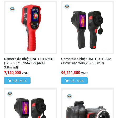
Camera đo nhiệt UNI-T UTi260B
Camera đo nhiệt UNI-T UTi192M
(-20~550℃, 256x192 pixel,
(192×144pixels,20~1500°C)
3.8mrad)
7,140,000
96,211,500
VND
VND
ĐẶT MUA
ĐẶT MUA