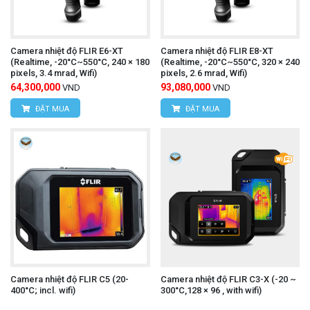
hiển thị hình ảnh nhiệt và giá trị nhiệt độ của vật
thể.
Camera nhiệt độ FLIR E6-XT
Camera nhiệt độ FLIR E8-XT
Lưu trữ dữ liệu:
Lưu trữ hình ảnh nhiệt, video
(Realtime, -20°C~550°C, 240 × 180
(Realtime, -20°C~550°C, 320 × 240
pixels, 3.4 mrad, Wifi)
pixels, 2.6 mrad, Wifi)
nhiệt hoặc dữ liệu đo lường vào bộ nhớ máy hoặc
64,300,000
93,080,000
VND
VND
thẻ nhớ (nếu có).
ĐẶT MUA
ĐẶT MUA
Ampe kìm UNI-T UT216C
Tham khảo thêm:
(AC/DC 600A,True RMS)
camera nhiệt độ UNI-T
Để mua được
UTi730E
chính hãng, kèm những ưu đãi hấp dẫn,
Camera nhiệt độ FLIR C5 (20-
Camera nhiệt độ FLIR C3-X (-20 ~
quý khách hãy liên hệ trực tiếp với chúng tôi:
400°C; incl. wifi)
300°C,128 × 96 , with wifi)