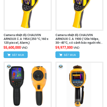
Camera nhiệt độ CHAUVIN
Camera nhiệt độ CHAUVIN
ARNOUX C.A 1954 (250 °C,160 x
ARNOUX C.A 1900 (120x160px,
120 pixcel, Alarm,)
30~45°C, có cảnh báo người nhiệt
độ cao)
55,600,000
59,977,000
VND
VND
ĐẶT MUA
ĐẶT MUA