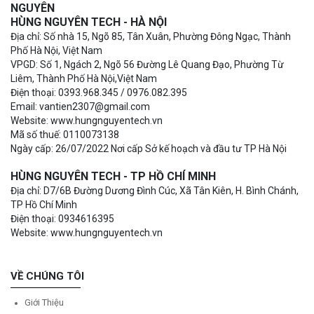
NGUYÊN
HÙNG NGUYÊN TECH - HÀ NỘI
Địa chỉ: Số nhà 15, Ngõ 85, Tân Xuân, Phường Đông Ngạc, Thành
Phố Hà Nội, Việt Nam
VPGD: Số 1, Ngách 2, Ngõ 56 Đường Lê Quang Đạo, Phường Từ
Liêm, Thành Phố Hà Nội,Việt Nam
Điện thoại: 0393.968.345 / 0976.082.395
Email: vantien2307@gmail.com
Website: www.hungnguyentech.vn
Mã số thuế: 0110073138
Ngày cấp: 26/07/2022 Nơi cấp Sở kế hoạch và đầu tư TP Hà Nội
HÙNG NGUYÊN TECH - TP HỒ CHÍ MINH
Địa chỉ: D7/6B Đường Dương Đình Cúc, Xã Tân Kiên, H. Bình Chánh,
TP Hồ Chí Minh
Điện thoại: 0934616395
Website: www.hungnguyentech.vn
VỀ CHÚNG TÔI
Giới Thiệu