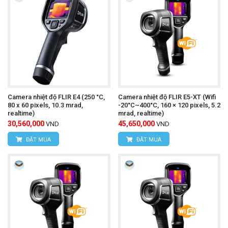
Camera nhiệt độ UNI-T UTi720E
Tìm hiểu thêm:
Cách sử dụng:
Bật nguồn máy:
Nhấn nút nguồn để khởi động
máy.
Camera nhiệt độ FLIR E4 (250 °C,
Camera nhiệt độ FLIR E5-XT (Wifi
Chọn chế độ đo:
Nhấn nút chức năng để chọn
80 x 60 pixels, 10.3 mrad,
-20°C~400°C, 160 × 120 pixels, 5.2
realtime)
mrad, realtime)
chế độ đo mong muốn (đo nhiệt độ, ghi hình ảnh,
30,560,000
45,650,000
VND
VND
ĐẶT MUA
ĐẶT MUA
ghi video).
Hướng camera vào vật thể cần đo:
Hướng
camera vào vật thể cần đo và đảm bảo khoảng
cách đo phù hợp.
Quan sát kết quả đo lường:
Màn hình LCD sẽ