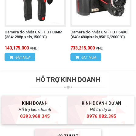
Camera đo nhiệt UNI-T UTi384M
Camera đo nhiệt UNI-T UTi640C
(384×288pixels,1500°C)
(640×480pixels,850°C/2000°C)
140,175,000
733,215,000
VND
VND
ĐẶT MUA
ĐẶT MUA
HỖ TRỢ KINH DOANH
KINH DOANH
KINH DOANH DỰ ÁN
Hỗ trợ kinh doanh
Hỗ trợ dự án
0393.968.345
0976.082.395