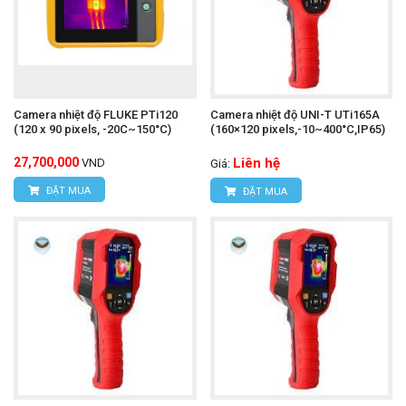
Camera nhiệt độ FLUKE PTi120
Camera nhiệt độ UNI-T UTi165A
(120 x 90 pixels, -20C~150°C)
(160×120 pixels,-10~400°C,IP65)
27,700,000
Liên hệ
VND
Giá:
ĐẶT MUA
ĐẶT MUA