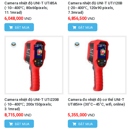
Camera nhiệt độ UNI-T UTi85A
Camera nhiệt độ UNI-T UTi120B
(-10~400℃; 80x60pixels;
(-20~400℃, 120x90 pixels,
11.1mrad)
7.3mrad)
6,048,000
6,856,500
VND
VND
ĐẶT MUA
ĐẶT MUA
Camera nhiệt độ UNI-T UTi220B
Camera đo nhiệt độ cơ thể UNI-T
(-10~400℃; 200x150pixels;
UTi85H+ (30˚C~45˚C, wifi, online)
3.1mrad)
8,715,000
5,355,000
VND
VND
ĐẶT MUA
ĐẶT MUA