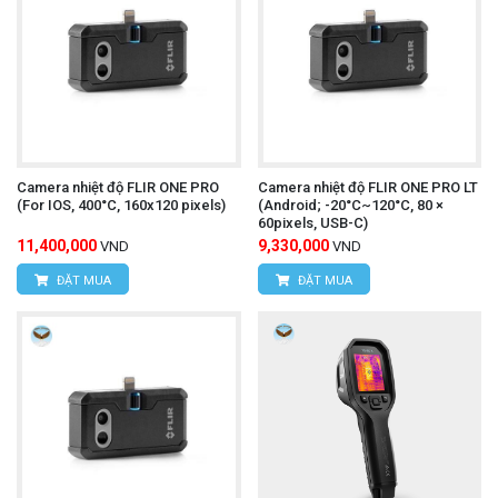
Website:
www.hungnguyentech.vn
HÙNG NGUYÊN TECH - TP HỒ CHÍ MINH
Địa chỉ:
D7/6B Đường Dương Đình Cúc, Xã Tân
Kiên, Huyện Bình Chánh, Thành phố Hồ Chí
Camera nhiệt độ FLIR ONE PRO
Camera nhiệt độ FLIR ONE PRO LT
(For IOS, 400°C, 160x120 pixels)
(Android; -20°C~120°C, 80 ×
Minh
60pixels, USB-C)
11,400,000
9,330,000
VND
VND
Điện thoại:
0934.616.395
ĐẶT MUA
ĐẶT MUA
Website:
www.hungnguyentech.vn