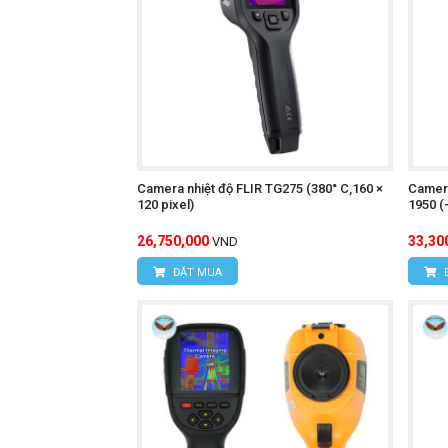
Camera nhiệt độ FLIR TG275 (380° C,160 ×
Camer
120 pixel)
1950 (
26,750,000
33,30
VND
ĐẶT MUA