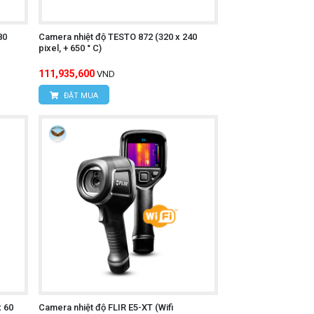
80
Camera nhiệt độ TESTO 872 (320 x 240
pixel, + 650 ° C)
111,935,600
VND
ĐẶT MUA
i video).
o phù hợp.
hể.
thẻ nhớ (nếu có).
x 60
Camera nhiệt độ FLIR E5-XT (Wifi