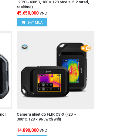
-20°C~400°C, 160 × 120 pixels, 5.2 mrad,
realtime)
45,650,000
VND
y liên hệ trực tiếp với chúng tôi:
ĐẶT MUA
 Nam
Liêm, TP Hà Nội
ncl.
Camera nhiệt độ FLIR C3-X (-20 ~
300°C,128 × 96 , with wifi)
14,890,000
VND