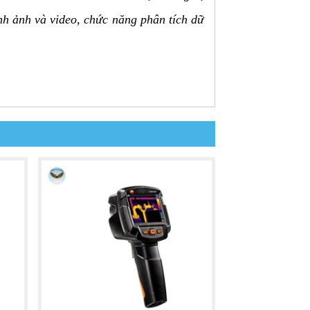
ình ảnh và video, chức năng phân tích dữ
 lợi.
ễ dàng quan sát và phân tích dữ liệu.
n bề mặt vật thể.
rường khác nhau.