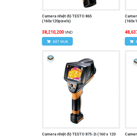
Giá thành hợp lý:
Phù hợp với nhiều
Camera nhiệt độ TESTO 865
Camera
(160x120pixels)
(160x1
Camera nhiệt độ UNI
Tìm hiểu thêm:
38,210,200
48,63
VND
ĐẶT MUA
Cách sử dụng:
Bật nguồn máy:
Nhấn nút nguồn để 
Chọn chế độ đo:
Nhấn nút chức năng
Hướng camera vào vật thể cần đo:
Quan sát kết quả đo lường:
Màn hìn
Lưu trữ dữ liệu:
Lưu trữ hình ảnh n
Ampe kìm UNI-T U
Tham khảo thêm:
Camera nhiệt độ TESTO 875-2i (160 x 120
Camera