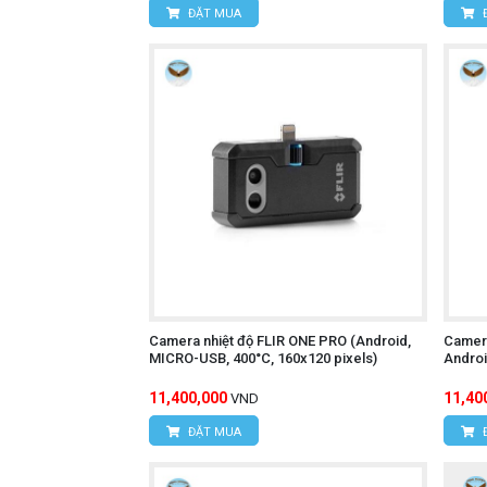
ĐẶT MUA
Địa chỉ:
D7/6B Đường Dương Đình Cú
Điện thoại:
0934.616.395
Website:
www.hungnguyentech.vn
Camera nhiệt độ FLIR ONE PRO (Android,
Camera
MICRO-USB, 400°C, 160x120 pixels)
Androi
11,400,000
11,40
VND
ĐẶT MUA