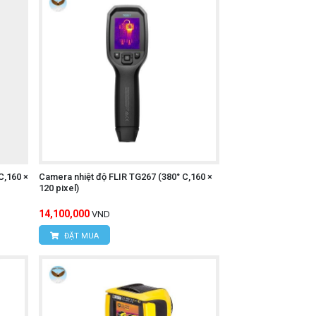
C,160 ×
Camera nhiệt độ FLIR TG267 (380° C,160 ×
120 pixel)
14,100,000
VND
ĐẶT MUA