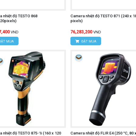
 đối tượng sử dụng.
 nhiệt độ TESTO 868
Camera nhiệt độ TESTO 871 (240 x 1
20pixels)
pixels)
-T UTi720E
7,400
76,283,200
VND
VND
ĐẶT MUA
ĐẶT MUA
khởi động máy.
 để chọn chế độ đo mong muốn (đo nhiệt độ, ghi hình ảnh, gh
Hướng camera vào vật thể cần đo và đảm bảo khoảng cách đ
h LCD sẽ hiển thị hình ảnh nhiệt và giá trị nhiệt độ của vật t
hiệt, video nhiệt hoặc dữ liệu đo lường vào bộ nhớ máy hoặc 
T216C (AC/DC 600A,True RMS)
 nhiệt độ TESTO 875-1i (160 x 120
Camera nhiệt độ FLIR E4 (250 °C, 80 