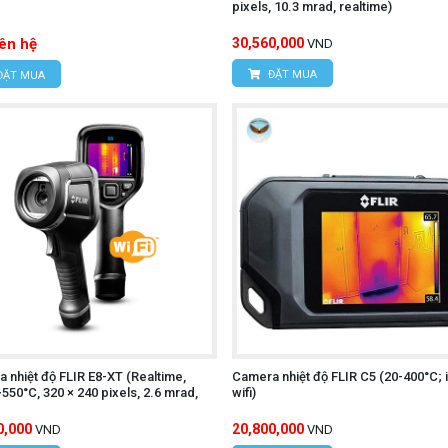
)
pixels, 10.3 mrad, realtime)
iên hệ
30,560,000
VND
 UTi730E
chính hãng, kèm những ưu đãi hấp dẫn, quý khách hã
ĐẶT MUA
ĐẶT MUA
ÔNG NGHỆ HÙNG NGUYÊN
n, Phường Xuân Đỉnh, Quận Bắc Từ Liêm, TP Hà Nội, Việt
ngõ 16/28 Đỗ Xuân Hợp, Phường Mỹ Đình 1, Quận Nam Từ 
.395
 nhiệt độ FLIR E8-XT (Realtime,
Camera nhiệt độ FLIR C5 (20-400°C; i
550°C, 320 × 240 pixels, 2.6 mrad,
wifi)
0,000
20,800,000
VND
VND
Í MINH