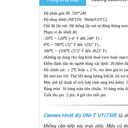
Thông số kỹ thuật
Độ phân giải IR: 320*240
Độ nhạy nhiệt (NETD): 30mk(0.03°C)
Chế độ lấy nét: Hệ thống lấy nét tự động thông mi
Phạm vi đo nhiệt độ:
-20℃ ~ 120℃ (-4° F đến 248° F)，
0℃ ~ 700℃ (32° F đến 1292° F)，
300℃ ~ 1550℃ (572° F đến 2822° F)
(Không áp dụng cho ống kính dual-view hoặc macr
Điểm đánh dấu do người dùng xác định: 20 điểm đán
Độ chính xác: ± 2℃ hoặc ± 2 %, tùy theo giá trị n
Bộ nhớ lưu trữ: Thẻ SD dung lượng 64GB, hỗ trợ 
Máy ảnh kỹ thuật số tích hợp (ánh sáng khả kiến): 
Bảng màu: 16 bảng màu tiêu chuẩn, 16 bảng màu đ
Tuổi thọ pin: 2 pin, 4 giờ cho mỗi pin
Camera nhiệt độ UNI-T UTi730E
là t
không cần tiếp xúc trực tiếp. Máy có t