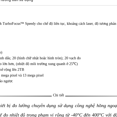
nh TurboFocus™ Speedy cho chế độ liên tục, khoảng cách laser, độ tương phản
o)
h dấu; 20 (hình chữ nhật hoặc hình tròn); 20 vạch đo
ào lớn hơn, (nhiệt độ môi trường xung quanh ở 25℃)
mở rộng lên 2TB
5 mega pixel và 13 mega pixel
ảo ngược
Chi tiết
hiết bị đo lường chuyên dụng sử dụng công nghệ hồng ngoạ
hể đo nhiệt độ trong phạm vi rộng từ -40°C đến 400°C với 