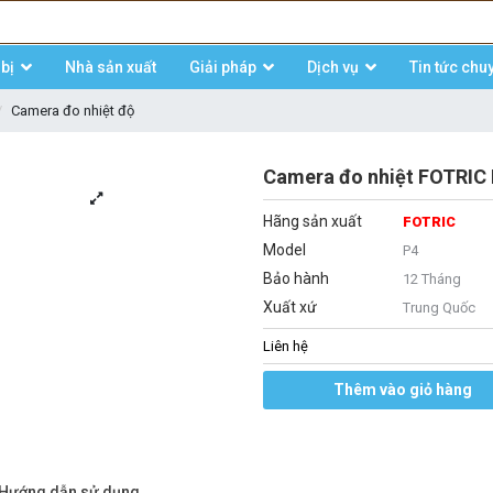
bị
Nhà sản xuất
Giải pháp
Dịch vụ
Tin tức chu
Camera đo nhiệt độ
Camera đo nhiệt FOTRIC 
Hãng sản xuất
FOTRIC
Model
P4
Bảo hành
12 Tháng
Xuất xứ
Trung Quốc
Liên hệ
Thêm vào giỏ hàng
/Hướng dẫn sử dụng