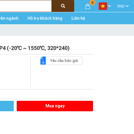
0
yên ngành
Hỗ trợ khách hàng
Liên hệ
P4 (-20℃ ~ 1550℃, 320*240)
Yêu cầu báo giá
Mua ngay