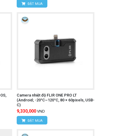
ĐẶT MUA
inh
IOS,
Camera nhiệt độ FLIR ONE PRO LT
(Android; -20°C~120°C, 80 × 60pixels, USB-
C)
9,330,000
VND
ĐẶT MUA