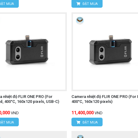
ĐẶT MUA
ĐẶT MUA
c, Xã Tân Kiên, Huyện Bình Chánh, Thành phố Hồ Chí M
 nhiệt độ FLIR ONE PRO (For
Camera nhiệt độ FLIR ONE PRO (For 
d, 400°C, 160x120 pixels, USB-C)
400°C, 160x120 pixels)
0,000
11,400,000
VND
VND
ĐẶT MUA
ĐẶT MUA