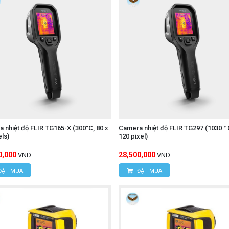
 nhiệt độ FLIR TG165-X (300°C, 80 x
Camera nhiệt độ FLIR TG297 (1030 ° 
els)
120 pixel)
0,000
28,500,000
VND
VND
ĐẶT MUA
ĐẶT MUA