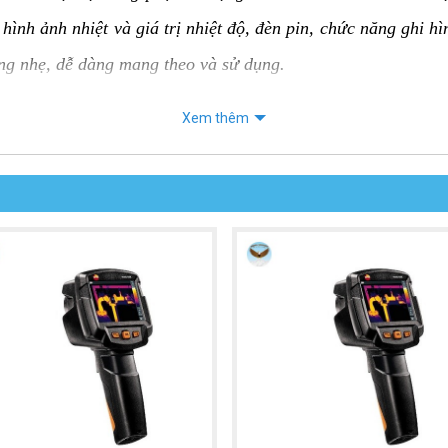
hình ảnh nhiệt và giá trị nhiệt độ, đèn pin, chức năng ghi h
ợng nhẹ, dễ dàng mang theo và sử dụng.
Xem thêm
 UNI-T UTi730E:
 của vật thể mà không cần tiếp xúc trực tiếp, an toàn và tiện
ộ chính xác ±2°C hoặc ±2%, tùy theo giá trị lớn hơn.
 ràng hình ảnh nhiệt và giá trị nhiệt độ, giúp người sử dụng d
 quan sát trong môi trường thiếu sáng.
Ghi lại hình ảnh và video nhiệt để lưu trữ hoặc chia sẻ.
ích dữ liệu nhiệt độ để xác định các điểm nóng hoặc lạnh trê
:
Thuận tiện cho việc di chuyển và sử dụng trong nhiều môi t
 kiệm pin khi không sử dụng.