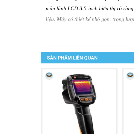
màn hình LCD 3.5 inch hiển thị rõ ràng 
liệu. Máy có thiết kế nhỏ gọn, trọng lư
Ưu điểm của Camera nhiệt độ
Đo nhiệt độ từ xa:
Đo nhiệt độ bề mặt
SẢN PHẨM LIÊN QUAN
Độ chính xác cao:
Đo nhiệt độ với đ
Màn hình LCD rõ ràng:
Hiển thị rõ
Đèn pin:
Giúp người sử dụng dễ dàng
Chức năng ghi hình ảnh và video:
Chức năng phân tích dữ liệu:
Phân t
Thiết kế nhỏ gọn, trọng lượng nhẹ
Chức năng tự động tắt nguồn:
Tiết