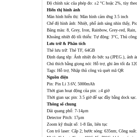
Độ chính xác của phép đo: ±2 °C hoặc 2%, tùy theo 
Hiển thị hình ảnh
Màn hình hiển thị: Màn hình cảm ứng 3.5 inch
Chế độ hình ảnh: Nhiệt, phổ ánh sáng nhìn thấy, Pi
Bảng màu: 8, Grey, Iron, Rainbow, Grey-red, Rain
Khoảng nhiệt độ tối thiểu: Tự động: 3°C, Thủ công
Lưu trữ & Phân tích
Thẻ lưu trữ: Thẻ TF, 64GB
Định dạng tệp: Ảnh nhiệt đo bức xạ (JPEG.), ảnh á
Chú thích bằng giọng nói: Hỗ trợ, ghi âm tối đa 12
Tags: Hỗ trợ, Nhập thủ công và quét mã QR
Nguồn điện
Pin: Pin Li 3.6V, 5000mAh
Thời gian hoạt động của pin: ≥4 giờ
Thời gian sạc pin: 3.5 giờ để sạc đầy bằng dock sạc
Thông số chung
Dải quang phổ: 7-14μm
Detector Pitch: 17μm
Zoom kỹ thuật số: 1-8 lần, liên tục
Con trỏ laser: Cấp 2; bước sóng: 635nm; Công suấ