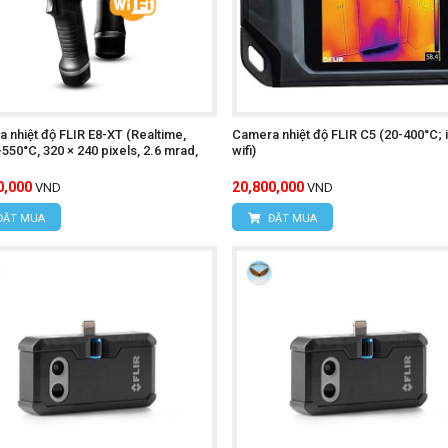
ngõ 16/28 Đỗ Xuân Hợp, Phường Mỹ Đình 1, Quận Nam Từ 
.395
 nhiệt độ FLIR E8-XT (Realtime,
Camera nhiệt độ FLIR C5 (20-400°C; i
550°C, 320 × 240 pixels, 2.6 mrad,
wifi)
0,000
20,800,000
VND
VND
Í MINH
ĐẶT MUA
ĐẶT MUA
c, Xã Tân Kiên, Huyện Bình Chánh, Thành phố Hồ Chí M