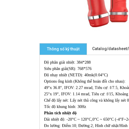
Catalog/datasheet
Thông số kỹ thuật
Độ phân giải nhiệt: 384*288
Siêu phân giải(SR): 768*576
Độ nhạy nhiệt (NETD): 40mk(0.04°C)
Options ống kính (Không thể hoán đổi cho nhau):
49°x 36.8°, IFOV: 2.27 mrad, Tiêu cự: f/7.5, Khoản
25°x 19°, IFOV: 1.14 mrad, Tiêu cự: f/15, Khoảng c
Chế độ lấy nét: Lấy nét thủ công và không lấy nét 
Tốc độ khung hình: 30Hz
Phân tích nhiệt độ
Dải nhiệt độ: -20°C ~ 120°C,0°C ~ 650°C (-4°F~
Đo lường: Điểm:10; Đường:2; Hình chữ nhật/Hình 