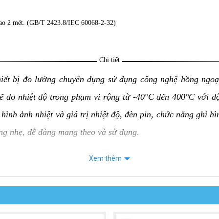
 cao 2 mét. (GB/T 2423.8/IEC 60068-2-32)
Chi tiết
hiết bị đo lường chuyên dụng sử dụng công nghệ hồng ngoạ
hể đo nhiệt độ trong phạm vi rộng từ -40°C đến 400°C với 
hình ảnh nhiệt và giá trị nhiệt độ, đèn pin, chức năng ghi h
ợng nhẹ, dễ dàng mang theo và sử dụng.
Xem thêm
 UNI-T UTi730E:
 của vật thể mà không cần tiếp xúc trực tiếp, an toàn và tiện
ộ chính xác ±2°C hoặc ±2%, tùy theo giá trị lớn hơn.