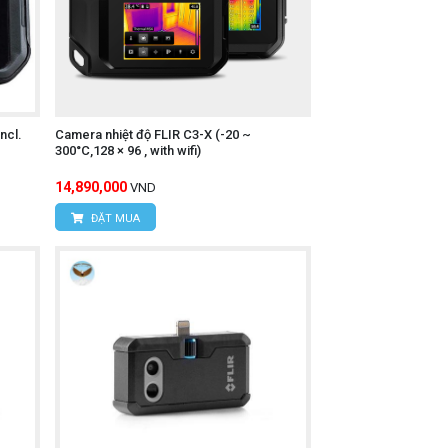
Liêm, TP Hà Nội
ncl.
Camera nhiệt độ FLIR C3-X (-20 ~
300°C,128 × 96 , with wifi)
14,890,000
VND
ĐẶT MUA
inh