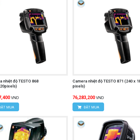
 ràng hình ảnh nhiệt và giá trị nhiệt độ, giúp người sử dụng d
 quan sát trong môi trường thiếu sáng.
Ghi lại hình ảnh và video nhiệt để lưu trữ hoặc chia sẻ.
ích dữ liệu nhiệt độ để xác định các điểm nóng hoặc lạnh trê
:
Thuận tiện cho việc di chuyển và sử dụng trong nhiều môi t
 kiệm pin khi không sử dụng.
 đối tượng sử dụng.
 nhiệt độ TESTO 868
Camera nhiệt độ TESTO 871 (240 x 1
20pixels)
pixels)
-T UTi720E
7,400
76,283,200
VND
VND
ĐẶT MUA
ĐẶT MUA
khởi động máy.