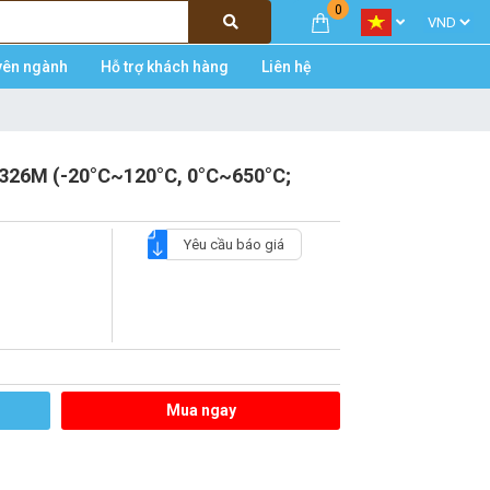
0
yên ngành
Hỗ trợ khách hàng
Liên hệ
 326M (-20°C~120°C, 0°C~650°C;
Yêu cầu báo giá
Mua ngay