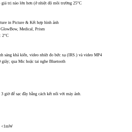
giá trị nào lớn hơn (ở nhiệt độ môi trường 25°C
cture in Picture & Kết hợp hình ảnh
, GlowBow, Medical, Prism
: 2°C
nh sáng khả kiến, video nhiệt đo bức xạ (IRS.) và video MP4
0 giây; qua Mic hoặc tai nghe Bluetooth
. 3 giờ để sạc đầy bằng cách kết nối với máy ảnh.
t: <1mW