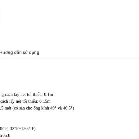
/Hướng dẫn sử dụng
g cách lấy nét tối thiểu: 0.1m
ách lấy nét tối thiểu: 0.15m
0.5 mét (có sẵn cho ống kính 49° và 46.5°)
248°F, 32°F~1202°F)
tròn:8