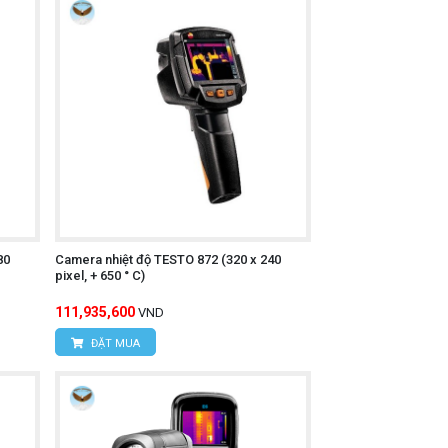
ễ dàng quan sát và phân tích dữ liệu.
n bề mặt vật thể.
rường khác nhau.
80
Camera nhiệt độ TESTO 872 (320 x 240
pixel, + 650 ° C)
111,935,600
VND
ĐẶT MUA