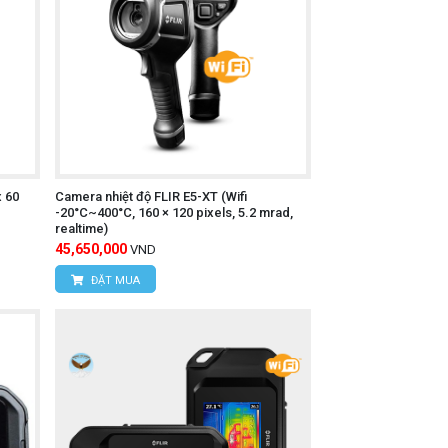
i video).
o phù hợp.
hể.
thẻ nhớ (nếu có).
x 60
Camera nhiệt độ FLIR E5-XT (Wifi
-20°C~400°C, 160 × 120 pixels, 5.2 mrad,
realtime)
45,650,000
VND
y liên hệ trực tiếp với chúng tôi:
ĐẶT MUA
 Nam