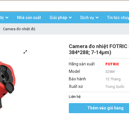
bị
Nhà sản xuất
Giải pháp
Dịch vụ
Tin tức chu
Camera đo nhiệt độ
Camera đo nhiệt FOTRIC
384*288; 7-14μm)
Hãng sản xuất
FOTRIC
Model
326M
Bảo hành
12 Tháng
Xuất xứ
Trung Quốc
Liên hệ
Thêm vào giỏ hàng