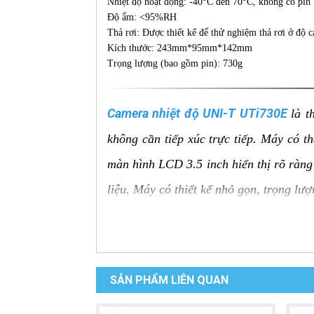
Nhiệt độ hoạt động: -40°C đến 70°C, không có pin
Độ ẩm: <95%RH
Thả rơi: Được thiết kế để thử nghiệm thả rơi ở độ
Kích thước: 243mm*95mm*142mm
Trọng lượng (bao gồm pin): 730g
Camera nhiệt độ UNI-T UTi730E
là t
không cần tiếp xúc trực tiếp. Máy có t
màn hình LCD 3.5 inch hiển thị rõ ràng 
liệu. Máy có thiết kế nhỏ gọn, trọng lư
Ưu điểm của Camera nhiệt độ
Đo nhiệt độ từ xa:
Đo nhiệt độ bề mặt
SẢN PHẨM LIÊN QUAN
Độ chính xác cao:
Đo nhiệt độ với đ