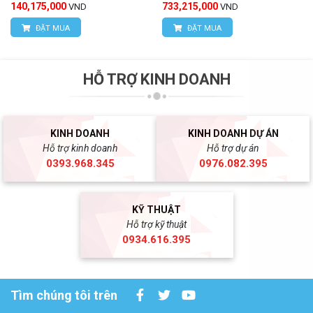
140,175,000
733,215,000
VND
VND
ĐẶT MUA
ĐẶT MUA
HỖ TRỢ KINH DOANH
KINH DOANH
KINH DOANH DỰ ÁN
Hỗ trợ kinh doanh
Hỗ trợ dự án
0393.968.345
0976.082.395
KỸ THUẬT
Hỗ trợ kỹ thuật
0934.616.395
Tìm chúng tôi trên