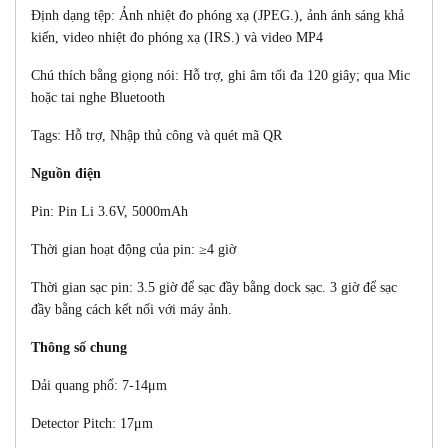
Định dạng tệp: Ảnh nhiệt đo phóng xạ (JPEG.), ảnh ánh sáng khả
kiến, video nhiệt đo phóng xạ (IRS.) và video MP4
Chú thích bằng giọng nói: Hỗ trợ, ghi âm tối đa 120 giây; qua Mic
hoặc tai nghe Bluetooth
Tags: Hỗ trợ, Nhập thủ công và quét mã QR
Nguồn điện
Pin: Pin Li 3.6V, 5000mAh
Thời gian hoạt động của pin: ≥4 giờ
Thời gian sạc pin: 3.5 giờ để sạc đầy bằng dock sạc. 3 giờ để sạc
đầy bằng cách kết nối với máy ảnh.
Thông số chung
Dải quang phổ: 7-14μm
Detector Pitch: 17μm