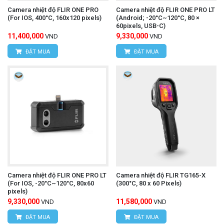
Kiên, Huyện Bình Chánh, Thành phố Hồ Chí
Camera nhiệt độ FLIR ONE PRO
Camera nhiệt độ FLIR ONE PRO LT
(For IOS, 400°C, 160x120 pixels)
(Android; -20°C~120°C, 80 ×
Minh
60pixels, USB-C)
11,400,000
9,330,000
VND
VND
Điện thoại:
0934.616.395
ĐẶT MUA
ĐẶT MUA
Website:
www.hungnguyentech.vn
Camera nhiệt độ FLIR ONE PRO LT
Camera nhiệt độ FLIR TG165-X
(For IOS, -20°C~120°C, 80x60
(300°C, 80 x 60 Pixels)
pixels)
9,330,000
11,580,000
VND
VND
ĐẶT MUA
ĐẶT MUA