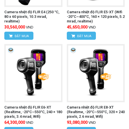
máy.
Camera nhiệt độ FLIR E4 (250 °C,
Camera nhiệt độ FLIR E5-XT (Wifi
Chọn chế độ đo:
Nhấn nút chức năng để chọn
80 x 60 pixels, 10.3 mrad,
-20°C~400°C, 160 × 120 pixels, 5.2
realtime)
mrad, realtime)
chế độ đo mong muốn (đo nhiệt độ, ghi hình ảnh,
30,560,000
45,650,000
VND
VND
ĐẶT MUA
ĐẶT MUA
ghi video).
Hướng camera vào vật thể cần đo:
Hướng
camera vào vật thể cần đo và đảm bảo khoảng
cách đo phù hợp.
Quan sát kết quả đo lường:
Màn hình LCD sẽ
hiển thị hình ảnh nhiệt và giá trị nhiệt độ của vật
thể.
Camera nhiệt độ FLIR E6-XT
Camera nhiệt độ FLIR E8-XT
Lưu trữ dữ liệu:
Lưu trữ hình ảnh nhiệt, video
(Realtime, -20°C~550°C, 240 × 180
(Realtime, -20°C~550°C, 320 × 240
pixels, 3.4 mrad, Wifi)
pixels, 2.6 mrad, Wifi)
nhiệt hoặc dữ liệu đo lường vào bộ nhớ máy hoặc
64,300,000
93,080,000
VND
VND