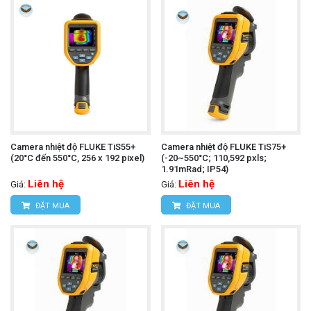
Camera nhiệt độ FLUKE TiS55+
Camera nhiệt độ FLUKE TiS75+
(20°C đến 550°C, 256 x 192 pixel)
(-20~550°C; 110,592 pxls;
1.91mRad; IP54)
Liên hệ
Liên hệ
Giá:
Giá:
ĐẶT MUA
ĐẶT MUA