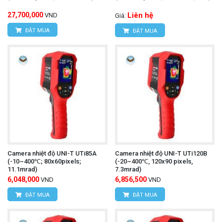
27,700,000
Liên hệ
VND
Giá:
ĐẶT MUA
ĐẶT MUA
Camera nhiệt độ UNI-T UTi85A
Camera nhiệt độ UNI-T UTi120B
(-10~400℃; 80x60pixels;
(-20~400℃, 120x90 pixels,
11.1mrad)
7.3mrad)
6,048,000
6,856,500
VND
VND
ĐẶT MUA
ĐẶT MUA