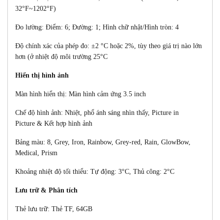
32°F~1202°F)
Đo lường: Điểm: 6; Đường: 1; Hình chữ nhật/Hình tròn: 4
Độ chính xác của phép đo: ±2 °C hoặc 2%, tùy theo giá trị nào lớn
hơn (ở nhiệt độ môi trường 25°C
Hiển thị hình ảnh
Màn hình hiển thị: Màn hình cảm ứng 3.5 inch
Chế độ hình ảnh: Nhiệt, phổ ánh sáng nhìn thấy, Picture in
Picture & Kết hợp hình ảnh
Bảng màu: 8,
Grey, Iron, Rainbow, Grey-red, Rain, GlowBow,
Medical, Prism
Khoảng nhiệt độ tối thiểu: Tự động: 3°C, Thủ công: 2°C
Lưu trữ & Phân tích
Thẻ lưu trữ: Thẻ TF, 64GB