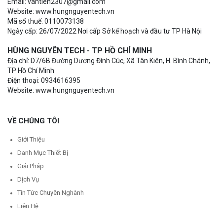
Email: vantien2307@gmail.com
Website: www.hungnguyentech.vn
Mã số thuế: 0110073138
Ngày cấp: 26/07/2022 Nơi cấp Sở kế hoạch và đầu tư TP Hà Nội
HÙNG NGUYÊN TECH - TP HỒ CHÍ MINH
Địa chỉ: D7/6B Đường Dương Đình Cúc, Xã Tân Kiên, H. Bình Chánh,
TP Hồ Chí Minh
Điện thoại: 0934616395
Website: www.hungnguyentech.vn
VỀ CHÚNG TÔI
Giới Thiệu
Danh Mục Thiết Bị
Giải Pháp
Dịch Vụ
Tin Tức Chuyên Nghành
Liên Hệ