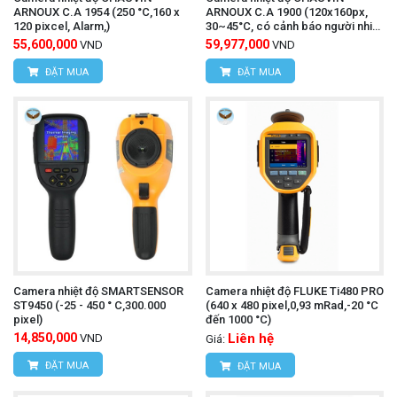
ARNOUX C.A 1954 (250 °C,160 x
ARNOUX C.A 1900 (120x160px,
120 pixcel, Alarm,)
30~45°C, có cảnh báo người nhiệt
độ cao)
55,600,000
59,977,000
VND
VND
ĐẶT MUA
ĐẶT MUA
Camera nhiệt độ SMARTSENSOR
Camera nhiệt độ FLUKE Ti480 PRO
ST9450 (-25 - 450 ° C,300.000
(640 x 480 pixel,0,93 mRad,-20 °C
pixel)
đến 1000 °C)
14,850,000
Liên hệ
VND
Giá:
ĐẶT MUA
ĐẶT MUA