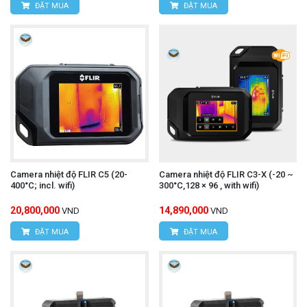
thẻ nhớ (nếu có).
ĐẶT MUA
ĐẶT MUA
Ampe kìm UNI-T UT216C
Tham khảo thêm:
(AC/DC 600A,True RMS)
camera nhiệt độ UNI-T
Để mua được
UTi730E
chính hãng, kèm những ưu đãi hấp dẫn,
Camera nhiệt độ FLIR C5 (20-
Camera nhiệt độ FLIR C3-X (-20 ~
quý khách hãy liên hệ trực tiếp với chúng tôi:
400°C; incl. wifi)
300°C,128 × 96 , with wifi)
20,800,000
14,890,000
VND
VND
CÔNG TY TNHH THIẾT BỊ VÀ CÔNG NGHỆ
ĐẶT MUA
ĐẶT MUA
HÙNG NGUYÊN
HÙNG NGUYÊN TECH - HÀ NỘI