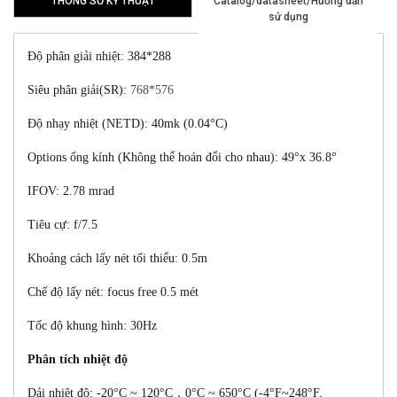
THÔNG SỐ KỸ THUẬT
Catalog/datasheet/Hướng dẫn
sử dụng
Độ phân giải nhiệt:
384*288
Siêu phân giải(SR):
768*576
Độ nhạy nhiệt (NETD):
40mk (0.04°C)
Options ống kính (Không thể hoán đổi cho nhau): 49°x 36.8°
IFOV: 2.78 mrad
Tiêu cự: f/7.5
Khoảng cách lấy nét tối thiểu: 0.5m
Chế độ lấy nét: focus free 0.5 mét
Tốc độ khung hình: 30Hz
Phân tích nhiệt độ
Dải nhiệt độ: -20°C ~ 120°C，0°C ~ 650°C (-4°F~248°F,