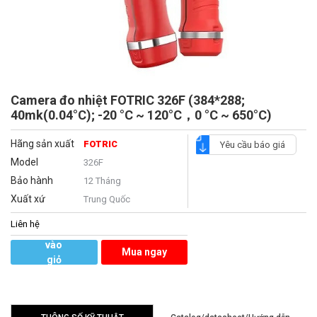
Camera đo nhiệt FOTRIC 326F (384*288;
40mk(0.04°C); -20 °C ~ 120°C，0 °C ~ 650°C)
Hãng sản xuất
FOTRIC
Yêu cầu báo giá
Model
326F
Bảo hành
12 Tháng
Xuất xứ
Trung Quốc
Liên hệ
Thêm
vào
Mua ngay
giỏ
hàng