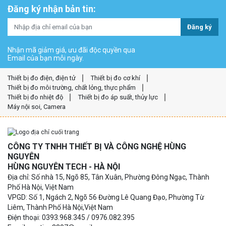
Đăng ký nhận bản tin:
Đăng ký
Nhận mã giảm giá, ưu đãi độc quyền qua
Email của bạn mỗi ngày.
Thiết bị đo điện, điện tử
Thiết bị đo cơ khí
Thiết bị đo môi trường, chất lỏng, thực phẩm
Thiết bị đo nhiệt độ
Thiết bị đo áp suất, thủy lực
Máy nội soi, Camera
CÔNG TY TNHH THIẾT BỊ VÀ CÔNG NGHỆ HÙNG
NGUYÊN
HÙNG NGUYÊN TECH - HÀ NỘI
Địa chỉ: Số nhà 15, Ngõ 85, Tân Xuân, Phường Đông Ngạc, Thành
Phố Hà Nội, Việt Nam
VPGD: Số 1, Ngách 2, Ngõ 56 Đường Lê Quang Đạo, Phường Từ
Liêm, Thành Phố Hà Nội,Việt Nam
Điện thoại: 0393.968.345 / 0976.082.395