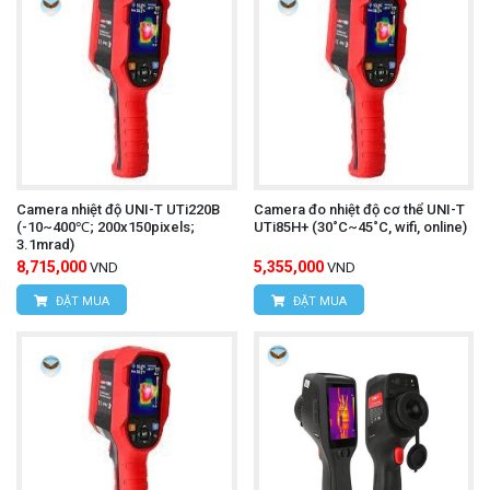
Camera nhiệt độ UNI-T UTi220B
Camera đo nhiệt độ cơ thể UNI-T
(-10~400℃; 200x150pixels;
UTi85H+ (30˚C~45˚C, wifi, online)
3.1mrad)
8,715,000
5,355,000
VND
VND
ĐẶT MUA
ĐẶT MUA