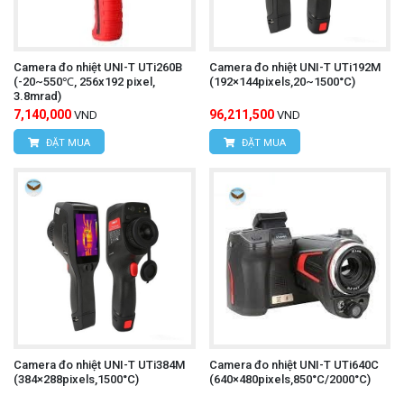
Camera đo nhiệt UNI-T UTi260B
Camera đo nhiệt UNI-T UTi192M
(-20~550℃, 256x192 pixel,
(192×144pixels,20~1500°C)
3.8mrad)
7,140,000
96,211,500
VND
VND
ĐẶT MUA
ĐẶT MUA
Camera đo nhiệt UNI-T UTi384M
Camera đo nhiệt UNI-T UTi640C
(384×288pixels,1500°C)
(640×480pixels,850°C/2000°C)