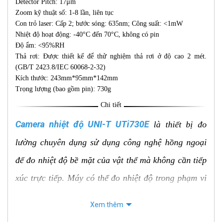
Detector Pitch: 17μm
Zoom kỹ thuật số: 1-8 lần, liên tục
Con trỏ laser: Cấp 2; bước sóng: 635nm; Công suất: <1mW
Nhiệt độ hoạt động: -40°C đến 70°C, không có pin
Độ ẩm: <95%RH
Thả rơi: Được thiết kế để thử nghiệm thả rơi ở độ cao 2 mét.
(GB/T 2423.8/IEC 60068-2-32)
Kích thước: 243mm*95mm*142mm
Trọng lượng (bao gồm pin): 730g
Chi tiết
Camera nhiệt độ UNI-T UTi730E
là thiết bị đo
lường chuyên dụng sử dụng công nghệ hồng ngoại
để đo nhiệt độ bề mặt của vật thể mà không cần tiếp
xúc trực tiếp. Máy có thể đo nhiệt độ trong phạm vi
rộng từ -40°C đến 400°C với độ chính xác cao.
Xem thêm
UTi730E được trang bị màn hình LCD 3.5 inch hiển