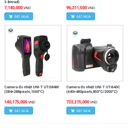
3.8mrad)
7,140,000
96,211,500
VND
VND
ĐẶT MUA
ĐẶT MUA
Camera đo nhiệt UNI-T UTi384M
Camera đo nhiệt UNI-T UTi640C
(384×288pixels,1500°C)
(640×480pixels,850°C/2000°C)
140,175,000
733,215,000
VND
VND
ĐẶT MUA
ĐẶT MUA