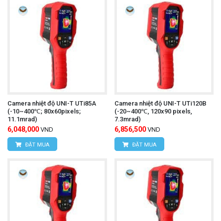
Camera nhiệt độ UNI-T UTi85A
Camera nhiệt độ UNI-T UTi120B
(-10~400℃; 80x60pixels;
(-20~400℃, 120x90 pixels,
11.1mrad)
7.3mrad)
6,048,000
6,856,500
VND
VND
ĐẶT MUA
ĐẶT MUA