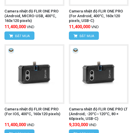
Văn phòng giao dịch:
Số nhà 20D, ngõ 16/28
Camera nhiệt độ FLIR ONE PRO
Camera nhiệt độ FLIR ONE PRO
(Android, MICRO-USB, 400°C,
(For Android, 400°C, 160x120
Đỗ Xuân Hợp, Phường Mỹ Đình 1, Quận Nam
160x120 pixels)
pixels, USB-C)
11,400,000
11,400,000
VND
VND
Từ Liêm, TP Hà Nội
ĐẶT MUA
ĐẶT MUA
Điện thoại:
0393.968.345 / 0976.082.395
Email:
vantien2307@gmail.com
Website:
www.hungnguyentech.vn
HÙNG NGUYÊN TECH - TP HỒ CHÍ MINH
Địa chỉ:
D7/6B Đường Dương Đình Cúc, Xã Tân
Kiên, Huyện Bình Chánh, Thành phố Hồ Chí
Camera nhiệt độ FLIR ONE PRO
Camera nhiệt độ FLIR ONE PRO LT
(For IOS, 400°C, 160x120 pixels)
(Android; -20°C~120°C, 80 ×
Minh
60pixels, USB-C)
11,400,000
9,330,000
VND
VND
Điện thoại:
0934.616.395