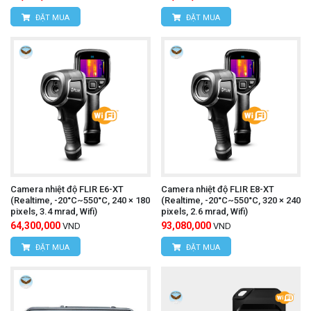
ĐẶT MUA
ĐẶT MUA
ghi video).
Hướng camera vào vật thể cần đo:
Hướng
camera vào vật thể cần đo và đảm bảo khoảng
cách đo phù hợp.
Quan sát kết quả đo lường:
Màn hình LCD sẽ
hiển thị hình ảnh nhiệt và giá trị nhiệt độ của vật
thể.
Camera nhiệt độ FLIR E6-XT
Camera nhiệt độ FLIR E8-XT
Lưu trữ dữ liệu:
Lưu trữ hình ảnh nhiệt, video
(Realtime, -20°C~550°C, 240 × 180
(Realtime, -20°C~550°C, 320 × 240
pixels, 3.4 mrad, Wifi)
pixels, 2.6 mrad, Wifi)
nhiệt hoặc dữ liệu đo lường vào bộ nhớ máy hoặc
64,300,000
93,080,000
VND
VND
thẻ nhớ (nếu có).
ĐẶT MUA
ĐẶT MUA
Ampe kìm UNI-T UT216C
Tham khảo thêm: