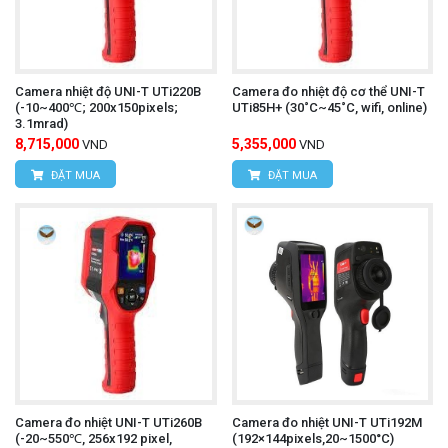
Camera nhiệt độ UNI-T UTi220B
Camera đo nhiệt độ cơ thể UNI-T
(-10~400℃; 200x150pixels;
UTi85H+ (30˚C~45˚C, wifi, online)
3.1mrad)
8,715,000
5,355,000
VND
VND
ĐẶT MUA
ĐẶT MUA
Camera đo nhiệt UNI-T UTi260B
Camera đo nhiệt UNI-T UTi192M
(-20~550℃, 256x192 pixel,
(192×144pixels,20~1500°C)