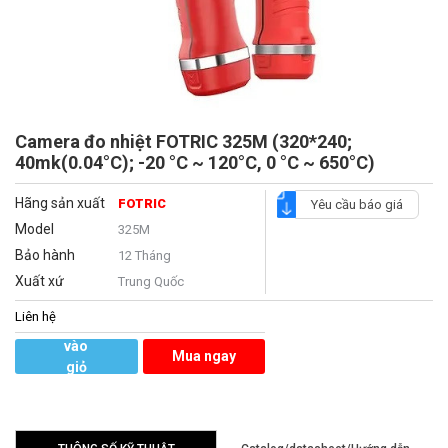
Camera đo nhiệt FOTRIC 325M (320*240;
40mk(0.04°C); -20 °C ~ 120°C, 0 °C ~ 650°C)
Hãng sản xuất
FOTRIC
Yêu cầu báo giá
Model
325M
Bảo hành
12 Tháng
Xuất xứ
Trung Quốc
Liên hệ
Thêm
vào
Mua ngay
giỏ
hàng