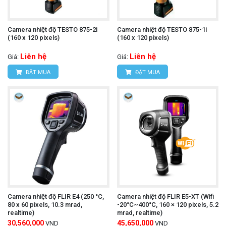
trường khác nhau.
Chức năng tự động tắt nguồn:
Tiết kiệm pin khi
Camera nhiệt độ TESTO 875-2i
Camera nhiệt độ TESTO 875-1i
không sử dụng.
(160 x 120 pixels)
(160 x 120 pixels)
Giá thành hợp lý:
Phù hợp với nhiều đối tượng
Liên hệ
Liên hệ
Giá:
Giá:
ĐẶT MUA
ĐẶT MUA
sử dụng.
Camera nhiệt độ UNI-T UTi720E
Tìm hiểu thêm:
Cách sử dụng:
Bật nguồn máy:
Nhấn nút nguồn để khởi động
máy.
Camera nhiệt độ FLIR E4 (250 °C,
Camera nhiệt độ FLIR E5-XT (Wifi
Chọn chế độ đo:
Nhấn nút chức năng để chọn
80 x 60 pixels, 10.3 mrad,
-20°C~400°C, 160 × 120 pixels, 5.2
realtime)
mrad, realtime)
chế độ đo mong muốn (đo nhiệt độ, ghi hình ảnh,
30,560,000
45,650,000
VND
VND