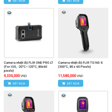
ĐẶT MUA
ĐẶT MUA
Website:
www.hungnguyentech.vn
Camera nhiệt độ FLIR ONE PRO LT
Camera nhiệt độ FLIR TG165-X
(For IOS, -20°C~120°C, 80x60
(300°C, 80 x 60 Pixels)
pixels)
9,330,000
11,580,000
VND
VND
ĐẶT MUA
ĐẶT MUA