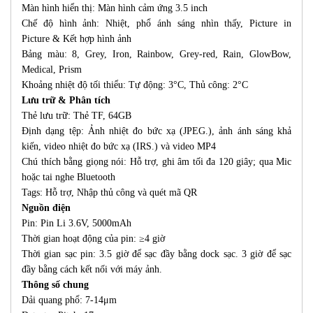
Màn hình hiển thị: Màn hình cảm ứng 3.5 inch
Chế độ hình ảnh: Nhiệt, phổ ánh sáng nhìn thấy, Picture in
Picture & Kết hợp hình ảnh
Bảng màu: 8, Grey, Iron, Rainbow, Grey-red, Rain, GlowBow,
Medical, Prism
Khoảng nhiệt độ tối thiểu: Tự động: 3°C, Thủ công: 2°C
Lưu trữ & Phân tích
Thẻ lưu trữ: Thẻ TF, 64GB
Định dạng tệp: Ảnh nhiệt đo bức xạ (JPEG.), ảnh ánh sáng khả
kiến, video nhiệt đo bức xạ (IRS.) và video MP4
Chú thích bằng giọng nói: Hỗ trợ, ghi âm tối đa 120 giây; qua Mic
hoặc tai nghe Bluetooth
Tags: Hỗ trợ, Nhập thủ công và quét mã QR
Nguồn điện
Pin: Pin Li 3.6V, 5000mAh
Thời gian hoạt động của pin: ≥4 giờ
Thời gian sạc pin: 3.5 giờ để sạc đầy bằng dock sạc. 3 giờ để sạc
đầy bằng cách kết nối với máy ảnh.
Thông số chung
Dải quang phổ: 7-14μm