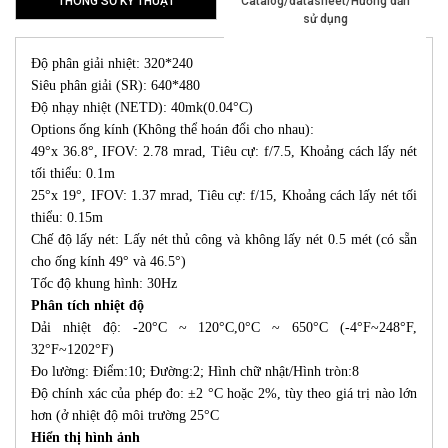
THÔNG SỐ KỸ THUẬT
Catalog/datasheet/Hướng dẫn
sử dụng
Độ phân giải nhiệt: 320*240
Siêu phân giải (SR): 640*480
Độ nhạy nhiệt (NETD): 40mk(0.04°C)
Options ống kính (Không thể hoán đổi cho nhau):
49°x 36.8°, IFOV: 2.78 mrad, Tiêu cự: f/7.5, Khoảng cách lấy nét
tối thiểu: 0.1m
25°x 19°, IFOV: 1.37 mrad, Tiêu cự: f/15, Khoảng cách lấy nét tối
thiểu: 0.15m
Chế độ lấy nét: Lấy nét thủ công và không lấy nét 0.5 mét (có sẵn
cho ống kính 49° và 46.5°)
Tốc độ khung hình: 30Hz
Phân tích nhiệt độ
Dải nhiệt độ: -20°C ~ 120°C,0°C ~ 650°C (-4°F~248°F,
32°F~1202°F)
Đo lường: Điểm:10; Đường:2; Hình chữ nhật/Hình tròn:8
Độ chính xác của phép đo: ±2 °C hoặc 2%, tùy theo giá trị nào lớn
hơn (ở nhiệt độ môi trường 25°C
Hiển thị hình ảnh