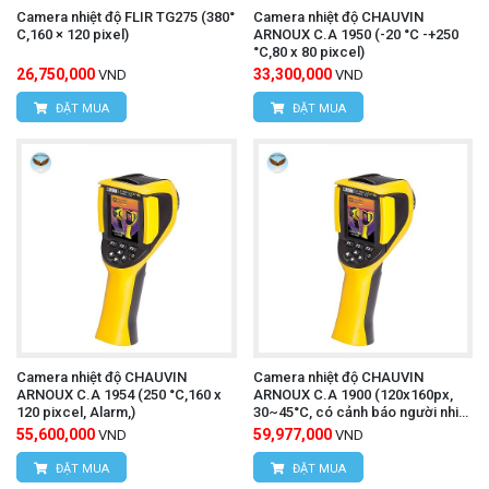
Camera nhiệt độ FLIR TG275 (380°
Camera nhiệt độ CHAUVIN
C,160 × 120 pixel)
ARNOUX C.A 1950 (-20 °C -+250
°C,80 x 80 pixcel)
26,750,000
33,300,000
VND
VND
ĐẶT MUA
ĐẶT MUA
Camera nhiệt độ CHAUVIN
Camera nhiệt độ CHAUVIN
ARNOUX C.A 1954 (250 °C,160 x
ARNOUX C.A 1900 (120x160px,
120 pixcel, Alarm,)
30~45°C, có cảnh báo người nhiệt
độ cao)
55,600,000
59,977,000
VND
VND
ĐẶT MUA
ĐẶT MUA