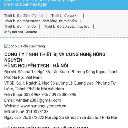
Email của bạn mỗi ngày.
Thiết bị đo điện, điện tử
Thiết bị đo cơ khí
Thiết bị đo môi trường, chất lỏng, thực phẩm
Thiết bị đo nhiệt độ
Thiết bị đo áp suất, thủy lực
Máy nội soi, Camera
CÔNG TY TNHH THIẾT BỊ VÀ CÔNG NGHỆ HÙNG
NGUYÊN
HÙNG NGUYÊN TECH - HÀ NỘI
Địa chỉ: Số nhà 15, Ngõ 85, Tân Xuân, Phường Đông Ngạc, Thành
Phố Hà Nội, Việt Nam
VPGD: Số 1, Ngách 2, Ngõ 56 Đường Lê Quang Đạo, Phường Từ
Liêm, Thành Phố Hà Nội,Việt Nam
Điện thoại: 0393.968.345 / 0976.082.395
Email: vantien2307@gmail.com
Website: www.hungnguyentech.vn
Mã số thuế: 0110073138
Ngày cấp: 26/07/2022 Nơi cấp Sở kế hoạch và đầu tư TP Hà Nội