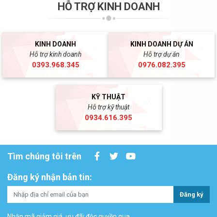
HỖ TRỢ KINH DOANH
KINH DOANH
KINH DOANH DỰ ÁN
Hỗ trợ kinh doanh
Hỗ trợ dự án
0393.968.345
0976.082.395
KỸ THUẬT
Hỗ trợ kỹ thuật
0934.616.395
Tìm chúng tôi trên
Đăng ký nhận bản tin:
Đăng ký
Nhận mã giảm giá, ưu đãi độc quyền qua