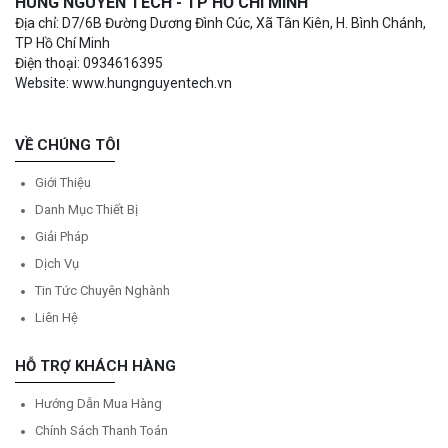
HÙNG NGUYÊN TECH - TP HỒ CHÍ MINH
Địa chỉ: D7/6B Đường Dương Đình Cúc, Xã Tân Kiên, H. Bình Chánh,
TP Hồ Chí Minh
Điện thoại: 0934616395
Website: www.hungnguyentech.vn
VỀ CHÚNG TÔI
Giới Thiệu
Danh Mục Thiết Bị
Giải Pháp
Dịch Vụ
Tin Tức Chuyên Nghành
Liên Hệ
HỖ TRỢ KHÁCH HÀNG
Hướng Dẫn Mua Hàng
Chính Sách Thanh Toán