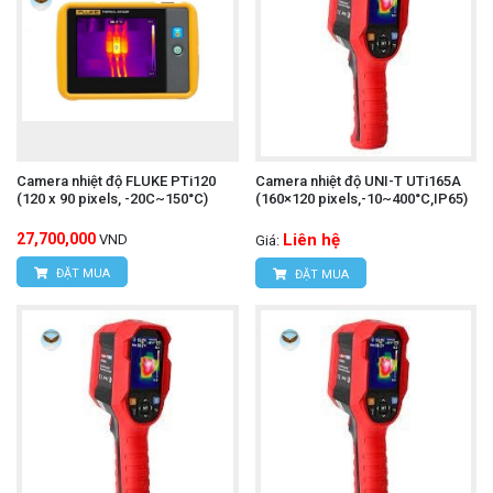
Camera nhiệt độ FLUKE PTi120
Camera nhiệt độ UNI-T UTi165A
(120 x 90 pixels, -20C~150°C)
(160×120 pixels,-10~400°C,IP65)
27,700,000
Liên hệ
VND
Giá:
ĐẶT MUA
ĐẶT MUA