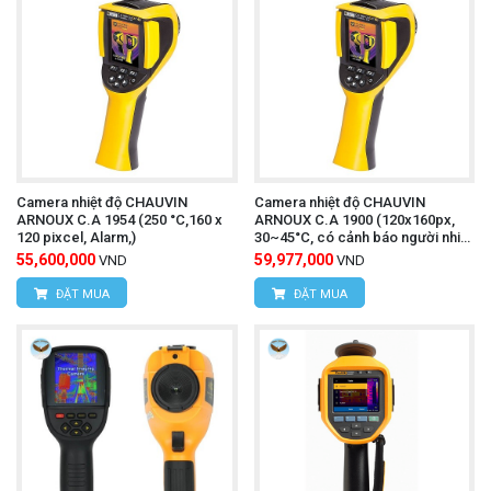
Camera nhiệt độ CHAUVIN
Camera nhiệt độ CHAUVIN
ARNOUX C.A 1954 (250 °C,160 x
ARNOUX C.A 1900 (120x160px,
120 pixcel, Alarm,)
30~45°C, có cảnh báo người nhiệt
độ cao)
55,600,000
59,977,000
VND
VND
ĐẶT MUA
ĐẶT MUA