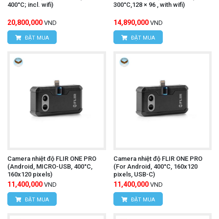
400°C; incl. wifi)
300°C,128 × 96 , with wifi)
20,800,000
14,890,000
VND
VND
CÔNG TY TNHH THIẾT BỊ VÀ CÔNG NGHỆ
ĐẶT MUA
ĐẶT MUA
HÙNG NGUYÊN
HÙNG NGUYÊN TECH - HÀ NỘI
Địa chỉ:
Số nhà 15, ngõ 85, Tân Xuân, Phường
Xuân Đỉnh, Quận Bắc Từ Liêm, TP Hà Nội, Việt
Nam
Văn phòng giao dịch:
Số nhà 20D, ngõ 16/28
Camera nhiệt độ FLIR ONE PRO
Camera nhiệt độ FLIR ONE PRO
(Android, MICRO-USB, 400°C,
(For Android, 400°C, 160x120
Đỗ Xuân Hợp, Phường Mỹ Đình 1, Quận Nam
160x120 pixels)
pixels, USB-C)
11,400,000
11,400,000
VND
VND
Từ Liêm, TP Hà Nội
ĐẶT MUA
ĐẶT MUA
Điện thoại:
0393.968.345 / 0976.082.395