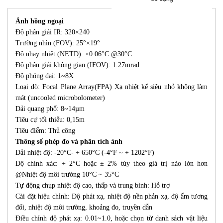
Ảnh hồng ngoại
Độ phân giải IR: 320×240
Trường nhìn (FOV): 25°×19°
Độ nhạy nhiệt (NETD): ≤0.06°C @30°C
Độ phân giải không gian (IFOV): 1.27mrad
Độ phóng đại: 1~8X
Loại dò: Focal Plane Array(FPA) Xạ nhiệt kế siêu nhỏ không làm
mát (uncooled microbolometer)
Dải quang phổ: 8~14µm
Tiêu cự tối thiểu: 0,15m
Tiêu điểm: Thủ công
Thông số phép đo và phân tích ảnh
Dải nhiệt độ: -20°C- + 650°C (-4°F ~ + 1202°F)
Độ chính xác: + 2°C hoặc ± 2% tùy theo giá trị nào lớn hơn
@Nhiệt độ môi trường 10°C ~ 35°C
Tự động chụp nhiệt độ cao, thấp và trung bình: Hỗ trợ
Cài đặt hiệu chỉnh: Độ phát xạ, nhiệt độ nền phản xạ, độ ẩm tương
đối, nhiệt độ môi trường, khoảng đo, truyền dẫn
Điều chỉnh độ phát xạ: 0.01~1.0, hoặc chọn từ danh sách vật liệu