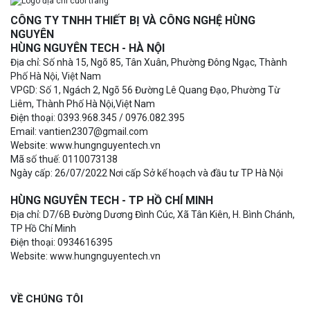
CÔNG TY TNHH THIẾT BỊ VÀ CÔNG NGHỆ HÙNG
NGUYÊN
HÙNG NGUYÊN TECH - HÀ NỘI
Địa chỉ: Số nhà 15, Ngõ 85, Tân Xuân, Phường Đông Ngạc, Thành
Phố Hà Nội, Việt Nam
VPGD: Số 1, Ngách 2, Ngõ 56 Đường Lê Quang Đạo, Phường Từ
Liêm, Thành Phố Hà Nội,Việt Nam
Điện thoại: 0393.968.345 / 0976.082.395
Email: vantien2307@gmail.com
Website: www.hungnguyentech.vn
Mã số thuế: 0110073138
Ngày cấp: 26/07/2022 Nơi cấp Sở kế hoạch và đầu tư TP Hà Nội
HÙNG NGUYÊN TECH - TP HỒ CHÍ MINH
Địa chỉ: D7/6B Đường Dương Đình Cúc, Xã Tân Kiên, H. Bình Chánh,
TP Hồ Chí Minh
Điện thoại: 0934616395
Website: www.hungnguyentech.vn
VỀ CHÚNG TÔI