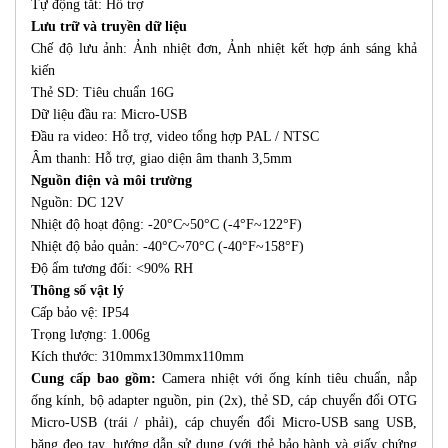
Tự động tắt: Hỗ trợ
Lưu trữ và truyền dữ liệu
Chế độ lưu ảnh: Ảnh nhiệt đơn, Ảnh nhiệt kết hợp ánh sáng khả
kiến
Thẻ SD: Tiêu chuẩn 16G
Dữ liệu đầu ra: Micro-USB
Đầu ra video: Hỗ trợ, video tổng hợp PAL / NTSC
Âm thanh: Hỗ trợ, giao diện âm thanh 3,5mm
Nguồn điện và môi trường
Nguồn: DC 12V
Nhiệt độ hoạt động: -20°C~50°C (-4°F~122°F)
Nhiệt độ bảo quản: -40°C~70°C (-40°F~158°F)
Độ ẩm tương đối: <90% RH
Thông số vật lý
Cấp bảo vệ: IP54
Trọng lượng: 1.006g
Kích thước: 310mmx130mmx110mm
Cung cấp bao gồm:
Camera nhiệt với ống kính tiêu chuẩn, nắp
ống kính, bộ adapter nguồn, pin (2x), thẻ SD, cáp chuyển đổi OTG
Micro-USB (trái / phải), cáp chuyển đổi Micro-USB sang USB,
băng đeo tay, hướng dẫn sử dụng (với thẻ bảo hành và giấy chứng