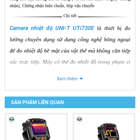
nhận), Chứng nhận hiệu chuẩn, hộp vận chuyển
Chi tiết
Camera nhiệt độ UNI-T UTi730E
là thiết bị đo
lường chuyên dụng sử dụng công nghệ hồng ngoại
để đo nhiệt độ bề mặt của vật thể mà không cần tiếp
xúc trực tiếp. Máy có thể đo nhiệt độ trong phạm vi
rộng từ -40°C đến 400°C với độ chính xác cao.
Xem thêm
UTi730E được trang bị màn hình LCD 3.5 inch hiển
thị rõ ràng hình ảnh nhiệt và giá trị nhiệt độ, đèn
SẢN PHẨM LIÊN QUAN
pin, chức năng ghi hình ảnh và video, chức năng
phân tích dữ liệu. Máy có thiết kế nhỏ gọn, trọng
lượng nhẹ, dễ dàng mang theo và sử dụng.