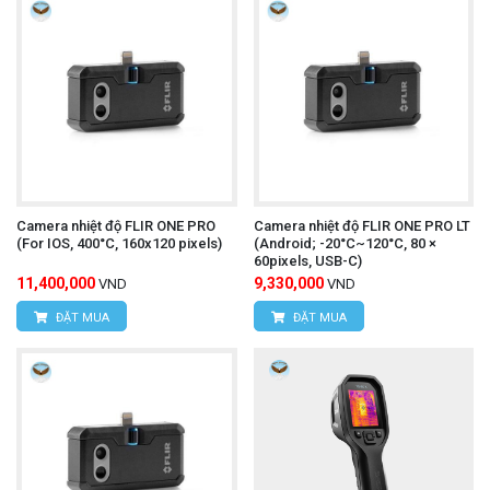
Email:
vantien2307@gmail.com
Website:
www.hungnguyentech.vn
HÙNG NGUYÊN TECH - TP HỒ CHÍ MINH
Địa chỉ:
D7/6B Đường Dương Đình Cúc, Xã Tân
Kiên, Huyện Bình Chánh, Thành phố Hồ Chí
Camera nhiệt độ FLIR ONE PRO
Camera nhiệt độ FLIR ONE PRO LT
(For IOS, 400°C, 160x120 pixels)
(Android; -20°C~120°C, 80 ×
Minh
60pixels, USB-C)
11,400,000
9,330,000
VND
VND
Điện thoại:
0934.616.395
ĐẶT MUA
ĐẶT MUA
Website:
www.hungnguyentech.vn