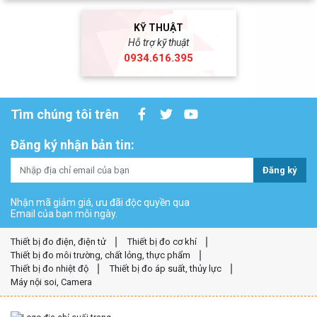
KỸ THUẬT
Hỗ trợ kỹ thuật
0934.616.395
Tìm chúng tôi trên
Đăng ký nhận bản tin:
Đăng ký
Nhận mã giảm giá, ưu đãi độc quyền qua
Email của bạn mỗi ngày.
Thiết bị đo điện, điện tử
Thiết bị đo cơ khí
Thiết bị đo môi trường, chất lỏng, thực phẩm
Thiết bị đo nhiệt độ
Thiết bị đo áp suất, thủy lực
Máy nội soi, Camera