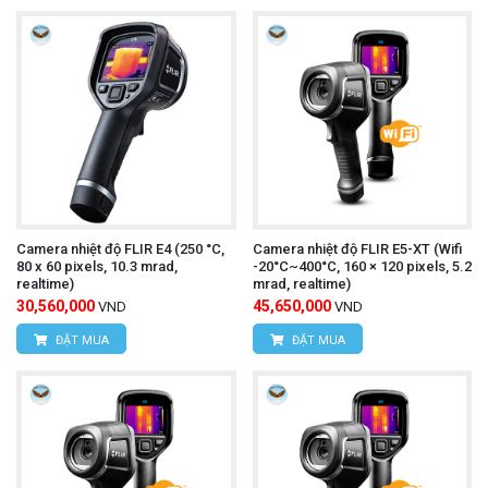
Camera nhiệt độ UNI-T UTi720E
Tìm hiểu thêm:
Cách sử dụng:
Bật nguồn máy:
Nhấn nút nguồn để khởi động
máy.
Camera nhiệt độ FLIR E4 (250 °C,
Camera nhiệt độ FLIR E5-XT (Wifi
Chọn chế độ đo:
Nhấn nút chức năng để chọn
80 x 60 pixels, 10.3 mrad,
-20°C~400°C, 160 × 120 pixels, 5.2
realtime)
mrad, realtime)
chế độ đo mong muốn (đo nhiệt độ, ghi hình ảnh,
30,560,000
45,650,000
VND
VND
ĐẶT MUA
ĐẶT MUA
ghi video).
Hướng camera vào vật thể cần đo:
Hướng
camera vào vật thể cần đo và đảm bảo khoảng
cách đo phù hợp.