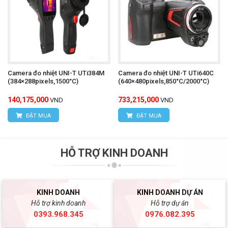
Camera đo nhiệt UNI-T UTi384M
Camera đo nhiệt UNI-T UTi640C
(384×288pixels,1500°C)
(640×480pixels,850°C/2000°C)
140,175,000
733,215,000
VND
VND
ĐẶT MUA
ĐẶT MUA
HỖ TRỢ KINH DOANH
KINH DOANH
KINH DOANH DỰ ÁN
Hỗ trợ kinh doanh
Hỗ trợ dự án
0393.968.345
0976.082.395