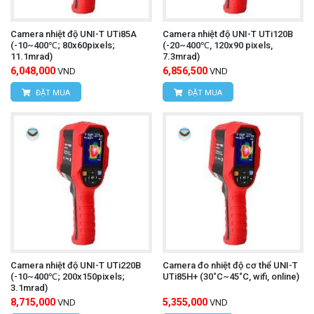
Camera nhiệt độ UNI-T UTi85A
Camera nhiệt độ UNI-T UTi120B
(-10~400℃; 80x60pixels;
(-20~400℃, 120x90 pixels,
11.1mrad)
7.3mrad)
6,048,000
6,856,500
VND
VND
ĐẶT MUA
ĐẶT MUA
Camera nhiệt độ UNI-T UTi220B
Camera đo nhiệt độ cơ thể UNI-T
(-10~400℃; 200x150pixels;
UTi85H+ (30˚C~45˚C, wifi, online)
3.1mrad)
8,715,000
5,355,000
VND
VND