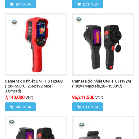
ĐẶT MUA
ĐẶT MUA
Camera đo nhiệt UNI-T UTi260B
Camera đo nhiệt UNI-T UTi192M
(-20~550℃, 256x192 pixel,
(192×144pixels,20~1500°C)
3.8mrad)
7,140,000
96,211,500
VND
VND
ĐẶT MUA
ĐẶT MUA