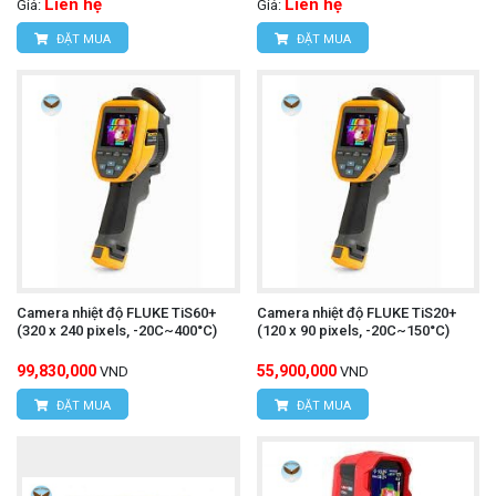
Liên hệ
Liên hệ
Giá:
Giá:
ĐẶT MUA
ĐẶT MUA
Camera nhiệt độ FLUKE TiS60+
Camera nhiệt độ FLUKE TiS20+
(320 x 240 pixels, -20C~400°C)
(120 x 90 pixels, -20C~150°C)
99,830,000
55,900,000
VND
VND
ĐẶT MUA
ĐẶT MUA