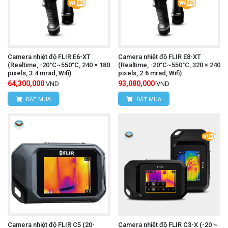
Quan sát kết quả đo lường:
Màn hình LCD sẽ
hiển thị hình ảnh nhiệt và giá trị nhiệt độ của vật
thể.
Camera nhiệt độ FLIR E6-XT
Camera nhiệt độ FLIR E8-XT
Lưu trữ dữ liệu:
Lưu trữ hình ảnh nhiệt, video
(Realtime, -20°C~550°C, 240 × 180
(Realtime, -20°C~550°C, 320 × 240
pixels, 3.4 mrad, Wifi)
pixels, 2.6 mrad, Wifi)
nhiệt hoặc dữ liệu đo lường vào bộ nhớ máy hoặc
64,300,000
93,080,000
VND
VND
thẻ nhớ (nếu có).
ĐẶT MUA
ĐẶT MUA
Ampe kìm UNI-T UT216C
Tham khảo thêm:
(AC/DC 600A,True RMS)
camera nhiệt độ UNI-T
Để mua được
UTi730E
chính hãng, kèm những ưu đãi hấp dẫn,
Camera nhiệt độ FLIR C5 (20-
Camera nhiệt độ FLIR C3-X (-20 ~
quý khách hãy liên hệ trực tiếp với chúng tôi: