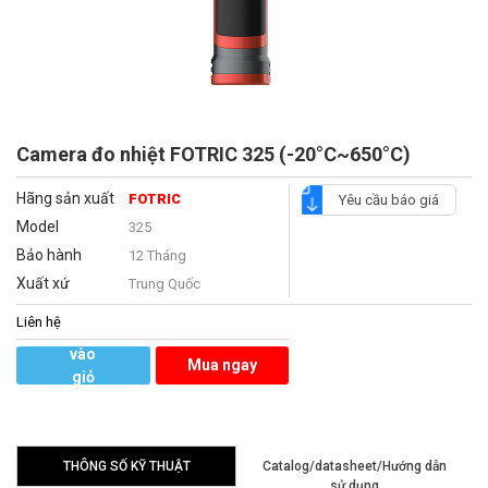
Camera đo nhiệt FOTRIC 325 (-20°C~650°C)
Hãng sản xuất
FOTRIC
Yêu cầu báo giá
Model
325
Bảo hành
12 Tháng
Xuất xứ
Trung Quốc
Liên hệ
Thêm
vào
Mua ngay
giỏ
hàng
THÔNG SỐ KỸ THUẬT
Catalog/datasheet/Hướng dẫn
sử dụng