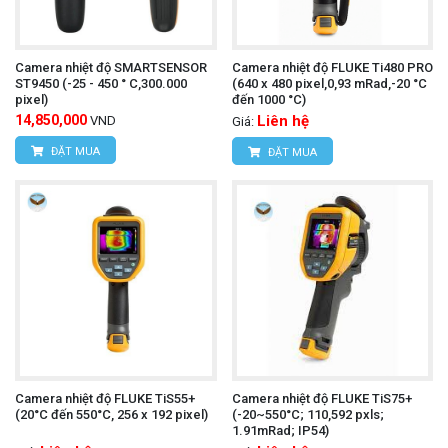
Camera nhiệt độ SMARTSENSOR
Camera nhiệt độ FLUKE Ti480 PRO
ST9450 (-25 - 450 ° C,300.000
(640 x 480 pixel,0,93 mRad,-20 °C
pixel)
đến 1000 °C)
14,850,000
Liên hệ
VND
Giá:
ĐẶT MUA
ĐẶT MUA
Camera nhiệt độ FLUKE TiS55+
Camera nhiệt độ FLUKE TiS75+
(20°C đến 550°C, 256 x 192 pixel)
(-20~550°C; 110,592 pxls;
1.91mRad; IP54)