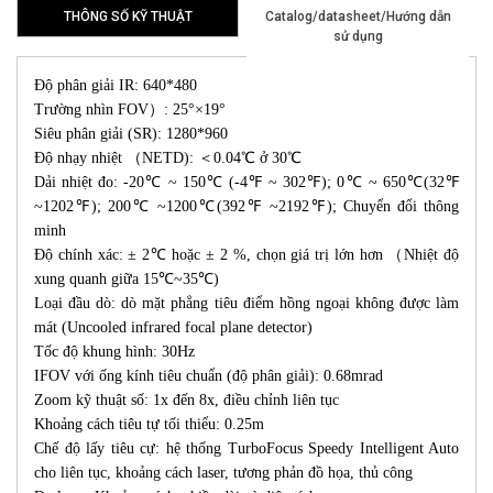
THÔNG SỐ KỸ THUẬT
Catalog/datasheet/Hướng dẫn
sử dụng
Độ phân giải IR: 640*480
Trường nhìn FOV）: 25°×19°
Siêu phân giải (SR): 1280*960
Độ nhạy nhiệt （NETD): ＜0.04℃ ở 30℃
Dải nhiệt đo: -20℃ ~ 150℃ (-4℉ ~ 302℉); 0℃ ~ 650℃(32℉
~1202℉); 200℃ ~1200℃(392℉ ~2192℉); Chuyển đổi thông
minh
Độ chính xác: ± 2℃ hoặc ± 2 %, chọn giá trị lớn hơn （Nhiệt độ
xung quanh giữa 15℃~35℃)
Loại đầu dò: dò mặt phẳng tiêu điểm hồng ngoại không được làm
mát (Uncooled infrared focal plane detector)
Tốc độ khung hình: 30Hz
IFOV với ống kính tiêu chuẩn (độ phân giải): 0.68mrad
Zoom kỹ thuật số: 1x đến 8x, điều chỉnh liên tục
Khoảng cách tiêu tự tối thiểu: 0.25m
Chế độ lấy tiêu cự: hệ thống TurboFocus Speedy Intelligent Auto
cho liên tục, khoảng cách laser, tương phản đồ họa, thủ công