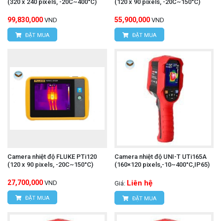
(320 x 240 pixels, -20C~400°C)
(120 x 90 pixels, -20C~150°C)
99,830,000
55,900,000
VND
VND
ĐẶT MUA
ĐẶT MUA
Camera nhiệt độ FLUKE PTi120
Camera nhiệt độ UNI-T UTi165A
(120 x 90 pixels, -20C~150°C)
(160×120 pixels,-10~400°C,IP65)
27,700,000
Liên hệ
VND
Giá:
ĐẶT MUA
ĐẶT MUA