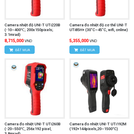
Camera nhiệt độ UNI-T UTi220B
Camera đo nhiệt độ cơ thể UNI-T
(-10~400℃; 200x150pixels;
UTi85H+ (30˚C~45˚C, wifi, online)
3.1mrad)
8,715,000
5,355,000
VND
VND
ĐẶT MUA
ĐẶT MUA
Camera đo nhiệt UNI-T UTi260B
Camera đo nhiệt UNI-T UTi192M
(-20~550℃, 256x192 pixel,
(192×144pixels,20~1500°C)
3.8mrad)