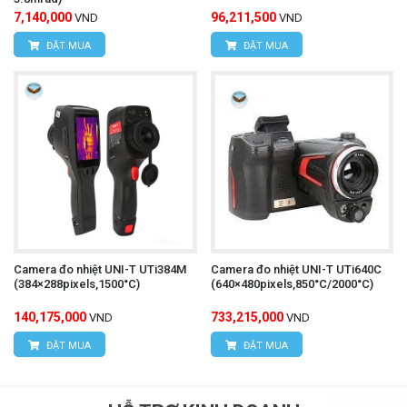
7,140,000
96,211,500
VND
VND
ĐẶT MUA
ĐẶT MUA
Camera đo nhiệt UNI-T UTi384M
Camera đo nhiệt UNI-T UTi640C
(384×288pixels,1500°C)
(640×480pixels,850°C/2000°C)
140,175,000
733,215,000
VND
VND
ĐẶT MUA
ĐẶT MUA