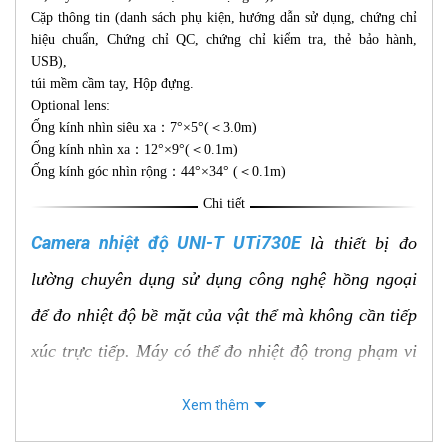
Cặp thông tin (danh sách phụ kiện, hướng dẫn sử dụng, chứng chỉ
hiệu chuẩn, Chứng chỉ QC, chứng chỉ kiểm tra, thẻ bảo hành,
USB),
túi mềm cầm tay, Hộp đựng.
Optional lens:
Ống kính nhìn siêu xa：7°×5°(＜3.0m)
Ống kính nhìn xa：12°×9°(＜0.1m)
Ống kính góc nhìn rộng：44°×34° (＜0.1m)
Chi tiết
Camera nhiệt độ UNI-T UTi730E
là thiết bị đo
lường chuyên dụng sử dụng công nghệ hồng ngoại
để đo nhiệt độ bề mặt của vật thể mà không cần tiếp
xúc trực tiếp. Máy có thể đo nhiệt độ trong phạm vi
rộng từ -40°C đến 400°C với độ chính xác cao.
Xem thêm
UTi730E được trang bị màn hình LCD 3.5 inch hiển