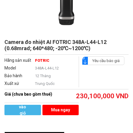
Camera đo nhiệt AI FOTRIC 348A-L44-L12
(0.68mrad; 640*480; -20℃~1200℃)
Hãng sản xuất
FOTRIC
Yêu cầu báo giá
Model
348A-L44-L12
Bảo hành
12 Tháng
Xuất xứ
Trung Quốc
Giá (chưa bao gồm thuế)
230,100,000
VND
Thêm
vào
Mua ngay
giỏ
hàng