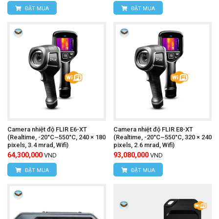
ĐẶT MUA
ĐẶT MUA
ghi video).
Hướng camera vào vật thể cần đo:
Hướng
camera vào vật thể cần đo và đảm bảo khoảng
cách đo phù hợp.
Quan sát kết quả đo lường:
Màn hình LCD sẽ
hiển thị hình ảnh nhiệt và giá trị nhiệt độ của vật
thể.
Camera nhiệt độ FLIR E6-XT
Camera nhiệt độ FLIR E8-XT
Lưu trữ dữ liệu:
Lưu trữ hình ảnh nhiệt, video
(Realtime, -20°C~550°C, 240 × 180
(Realtime, -20°C~550°C, 320 × 240
pixels, 3.4 mrad, Wifi)
pixels, 2.6 mrad, Wifi)
nhiệt hoặc dữ liệu đo lường vào bộ nhớ máy hoặc
64,300,000
93,080,000
VND
VND
thẻ nhớ (nếu có).
ĐẶT MUA
ĐẶT MUA
Ampe kìm UNI-T UT216C
Tham khảo thêm: