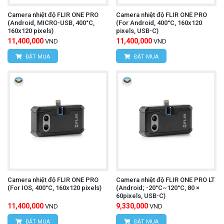
Văn phòng giao dịch:
Số nhà 20D, ngõ 16/28
Camera nhiệt độ FLIR ONE PRO
Camera nhiệt độ FLIR ONE PRO
(Android, MICRO-USB, 400°C,
(For Android, 400°C, 160x120
Đỗ Xuân Hợp, Phường Mỹ Đình 1, Quận Nam
160x120 pixels)
pixels, USB-C)
11,400,000
11,400,000
VND
VND
Từ Liêm, TP Hà Nội
ĐẶT MUA
ĐẶT MUA
Điện thoại:
0393.968.345 / 0976.082.395
Email:
vantien2307@gmail.com
Website:
www.hungnguyentech.vn
HÙNG NGUYÊN TECH - TP HỒ CHÍ MINH
Địa chỉ:
D7/6B Đường Dương Đình Cúc, Xã Tân
Kiên, Huyện Bình Chánh, Thành phố Hồ Chí
Camera nhiệt độ FLIR ONE PRO
Camera nhiệt độ FLIR ONE PRO LT
(For IOS, 400°C, 160x120 pixels)
(Android; -20°C~120°C, 80 ×
Minh
60pixels, USB-C)
11,400,000
9,330,000
VND
VND
Điện thoại:
0934.616.395
ĐẶT MUA
ĐẶT MUA