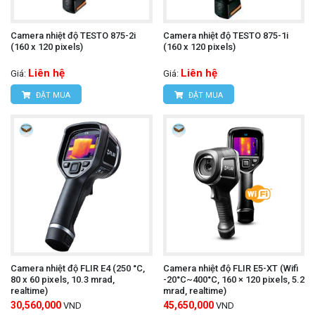
Chức năng tự động tắt nguồn:
Tiết kiệm pin khi
Camera nhiệt độ TESTO 875-2i
Camera nhiệt độ TESTO 875-1i
không sử dụng.
(160 x 120 pixels)
(160 x 120 pixels)
Giá thành hợp lý:
Phù hợp với nhiều đối tượng
Liên hệ
Liên hệ
Giá:
Giá:
ĐẶT MUA
ĐẶT MUA
sử dụng.
Camera nhiệt độ UNI-T UTi720E
Tìm hiểu thêm:
Cách sử dụng:
Bật nguồn máy:
Nhấn nút nguồn để khởi động
máy.
Camera nhiệt độ FLIR E4 (250 °C,
Camera nhiệt độ FLIR E5-XT (Wifi
Chọn chế độ đo:
Nhấn nút chức năng để chọn
80 x 60 pixels, 10.3 mrad,
-20°C~400°C, 160 × 120 pixels, 5.2
realtime)
mrad, realtime)
chế độ đo mong muốn (đo nhiệt độ, ghi hình ảnh,
30,560,000
45,650,000
VND
VND