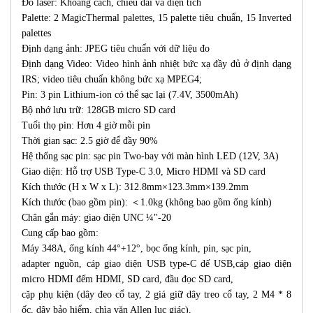
Đo laser: Khoảng cách, chiều dài và diện tích
Palette: 2 MagicThermal palettes, 15 palette tiêu chuẩn, 15 Inverted
palettes
Định dạng ảnh: JPEG tiêu chuẩn với dữ liệu đo
Định dạng Video: Video hình ảnh nhiệt bức xạ đầy đủ ở định dạng
IRS; video tiêu chuẩn không bức xạ MPEG4;
Pin: 3 pin Lithium-ion có thể sạc lại (7.4V, 3500mAh)
Bộ nhớ lưu trữ: 128GB micro SD card
Tuổi thọ pin: Hơn 4 giờ mỗi pin
Thời gian sạc: 2.5 giờ để đầy 90%
Hệ thống sạc pin: sạc pin Two-bay với màn hình LED (12V, 3A)
Giao diện: Hỗ trợ USB Type-C 3.0, Micro HDMI và SD card
Kích thước (H x W x L): 312.8mm×123.3mm×139.2mm
Kích thước (bao gồm pin): ＜1.0kg (không bao gồm ống kính)
Chân gắn máy: giao điện UNC ¼"-20
Cung cấp bao gồm:
Máy 348A, ống kính 44°+12°, bọc ống kính, pin, sạc pin,
adapter nguồn, cáp giao diện USB type-C đế USB,cáp giao diện
micro HDMI đếm HDMI, SD card, đầu đọc SD card,
cặp phụ kiện (dây đeo cổ tay, 2 giá giữ dây treo cổ tay, 2 M4 * 8
ốc, dây bảo hiểm, chìa vặn Allen lục giác),