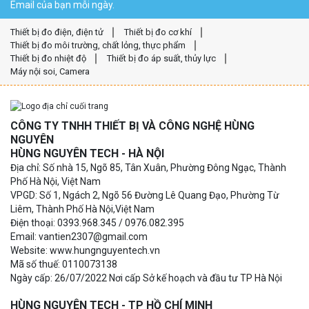
Email của bạn mỗi ngày.
Thiết bị đo điện, điện tử
Thiết bị đo cơ khí
Thiết bị đo môi trường, chất lỏng, thực phẩm
Thiết bị đo nhiệt độ
Thiết bị đo áp suất, thủy lực
Máy nội soi, Camera
CÔNG TY TNHH THIẾT BỊ VÀ CÔNG NGHỆ HÙNG
NGUYÊN
HÙNG NGUYÊN TECH - HÀ NỘI
Địa chỉ: Số nhà 15, Ngõ 85, Tân Xuân, Phường Đông Ngạc, Thành
Phố Hà Nội, Việt Nam
VPGD: Số 1, Ngách 2, Ngõ 56 Đường Lê Quang Đạo, Phường Từ
Liêm, Thành Phố Hà Nội,Việt Nam
Điện thoại: 0393.968.345 / 0976.082.395
Email: vantien2307@gmail.com
Website: www.hungnguyentech.vn
Mã số thuế: 0110073138
Ngày cấp: 26/07/2022 Nơi cấp Sở kế hoạch và đầu tư TP Hà Nội
HÙNG NGUYÊN TECH - TP HỒ CHÍ MINH