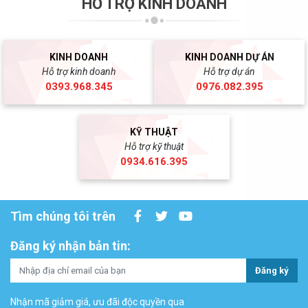
HỖ TRỢ KINH DOANH
KINH DOANH
KINH DOANH DỰ ÁN
Hỗ trợ kinh doanh
Hỗ trợ dự án
0393.968.345
0976.082.395
KỸ THUẬT
Hỗ trợ kỹ thuật
0934.616.395
Tìm chúng tôi trên
Đăng ký nhận bản tin:
Đăng ký
Nhận mã giảm giá, ưu đãi độc quyền qua