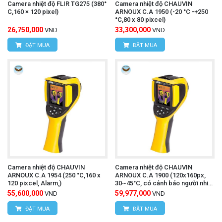
Camera nhiệt độ FLIR TG275 (380°
Camera nhiệt độ CHAUVIN
C,160 × 120 pixel)
ARNOUX C.A 1950 (-20 °C -+250
°C,80 x 80 pixcel)
26,750,000
33,300,000
VND
VND
ĐẶT MUA
ĐẶT MUA
Camera nhiệt độ CHAUVIN
Camera nhiệt độ CHAUVIN
ARNOUX C.A 1954 (250 °C,160 x
ARNOUX C.A 1900 (120x160px,
120 pixcel, Alarm,)
30~45°C, có cảnh báo người nhiệt
độ cao)
55,600,000
59,977,000
VND
VND
ĐẶT MUA
ĐẶT MUA