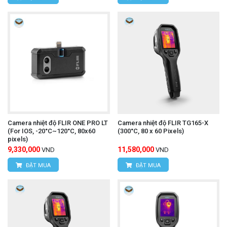
Website:
www.hungnguyentech.vn
Camera nhiệt độ FLIR ONE PRO LT
Camera nhiệt độ FLIR TG165-X
(For IOS, -20°C~120°C, 80x60
(300°C, 80 x 60 Pixels)
pixels)
9,330,000
11,580,000
VND
VND
ĐẶT MUA
ĐẶT MUA