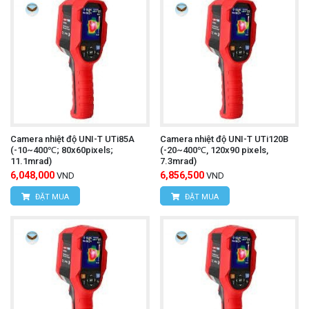
Camera nhiệt độ UNI-T UTi85A
Camera nhiệt độ UNI-T UTi120B
(-10~400℃; 80x60pixels;
(-20~400℃, 120x90 pixels,
11.1mrad)
7.3mrad)
6,048,000
6,856,500
VND
VND
ĐẶT MUA
ĐẶT MUA