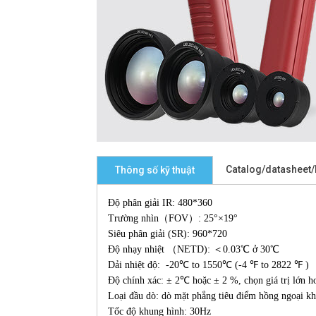
Catalog/datasheet
Thông số kỹ thuật
Độ phân giải IR: 480*360
Trường nhìn（FOV）: 25°×19°
Siêu phân giải (SR): 960*720
Độ nhạy nhiệt （NETD): ＜0.03℃ ở 30℃
Dải nhiệt độ: -20℃ to 1550℃ (-4 ℉ to 2822 ℉ )
Độ chính xác: ± 2℃ hoặc ± 2 %, chọn giá trị lớ
Loại đầu dò: dò mặt phẳng tiêu điểm hồng ngoại kh
Tốc độ khung hình: 30Hz