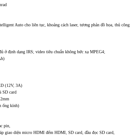
mrad
elligent Auto cho liên tục, khoảng cách laser, tương phản đồ họa, thủ công
 đủ ở định dạng IRS; video tiêu chuẩn không bức xạ MPEG4;
Ah)
ED (12V, 3A)
à SD card
9.2mm
m ống kính)
c pin,
,cáp giao diện micro HDMI đếm HDMI, SD card, đầu đọc SD card,