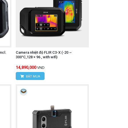
 Nam
Liêm, TP Hà Nội
ncl.
Camera nhiệt độ FLIR C3-X (-20 ~
300°C,128 × 96 , with wifi)
14,890,000
VND
ĐẶT MUA
inh