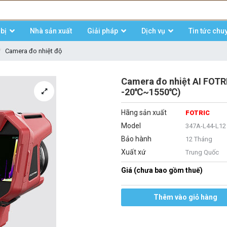
bị
Nhà sản xuất
Giải pháp
Dịch vụ
Tin tức chu
Camera đo nhiệt độ
Camera đo nhiệt AI FOTR
-20℃~1550℃)
Hãng sản xuất
FOTRIC
Model
347A-L44-L12
Bảo hành
12 Tháng
Xuất xứ
Trung Quốc
Giá (chưa bao gồm thuế)
Thêm vào giỏ hàng