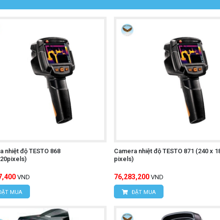
ộ chính xác ±2°C hoặc ±2%, tùy theo giá trị lớn hơn.
 ràng hình ảnh nhiệt và giá trị nhiệt độ, giúp người sử dụng d
 quan sát trong môi trường thiếu sáng.
Ghi lại hình ảnh và video nhiệt để lưu trữ hoặc chia sẻ.
ích dữ liệu nhiệt độ để xác định các điểm nóng hoặc lạnh trê
:
Thuận tiện cho việc di chuyển và sử dụng trong nhiều môi t
 kiệm pin khi không sử dụng.
 đối tượng sử dụng.
 nhiệt độ TESTO 868
Camera nhiệt độ TESTO 871 (240 x 1
20pixels)
pixels)
-T UTi720E
7,400
76,283,200
VND
VND
ĐẶT MUA
ĐẶT MUA