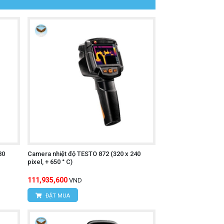
ễ dàng quan sát và phân tích dữ liệu.
n bề mặt vật thể.
rường khác nhau.
80
Camera nhiệt độ TESTO 872 (320 x 240
pixel, + 650 ° C)
111,935,600
VND
ĐẶT MUA