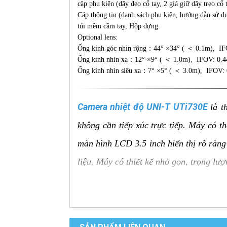
cặp phụ kiện (dây đeo cổ tay, 2 giá giữ dây treo cổ 
Cặp thông tin (danh sách phụ kiện, hướng dẫn sử d
túi mềm cầm tay, Hộp đựng.
Optional lens:
Ống kính góc nhìn rộng：44° ×34° ( ＜ 0.1m), IF
Ống kính nhìn xa：12° ×9° ( ＜ 1.0m), IFOV: 0.4
Ống kính nhìn siêu xa：7° ×5° ( ＜ 3.0m), IFOV: 
Camera nhiệt độ UNI-T UTi730E
là t
không cần tiếp xúc trực tiếp. Máy có t
màn hình LCD 3.5 inch hiển thị rõ ràng 
liệu. Máy có thiết kế nhỏ gọn, trọng lư
Ưu điểm của Camera nhiệt độ
Đo nhiệt độ từ xa:
Đo nhiệt độ bề mặt