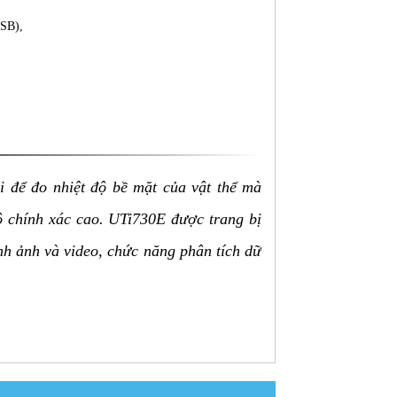
USB),
i để đo nhiệt độ bề mặt của vật thể mà
độ chính xác cao. UTi730E được trang bị
ình ảnh và video, chức năng phân tích dữ
 lợi.