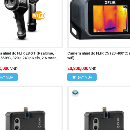
n, Phường Xuân Đỉnh, Quận Bắc Từ Liêm, TP Hà Nội, Việt
ngõ 16/28 Đỗ Xuân Hợp, Phường Mỹ Đình 1, Quận Nam Từ 
.395
 nhiệt độ FLIR E8-XT (Realtime,
Camera nhiệt độ FLIR C5 (20-400°C; i
550°C, 320 × 240 pixels, 2.6 mrad,
wifi)
0,000
20,800,000
VND
VND
Í MINH
ĐẶT MUA
ĐẶT MUA
c, Xã Tân Kiên, Huyện Bình Chánh, Thành phố Hồ Chí M