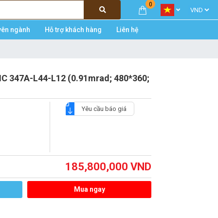
0
yên ngành
Hỗ trợ khách hàng
Liên hệ
IC 347A-L44-L12 (0.91mrad; 480*360;
Yêu cầu báo giá
185,800,000
VND
Mua ngay