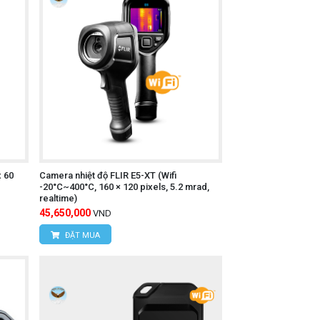
i video).
o phù hợp.
hể.
thẻ nhớ (nếu có).
x 60
Camera nhiệt độ FLIR E5-XT (Wifi
-20°C~400°C, 160 × 120 pixels, 5.2 mrad,
realtime)
45,650,000
VND
y liên hệ trực tiếp với chúng tôi:
ĐẶT MUA