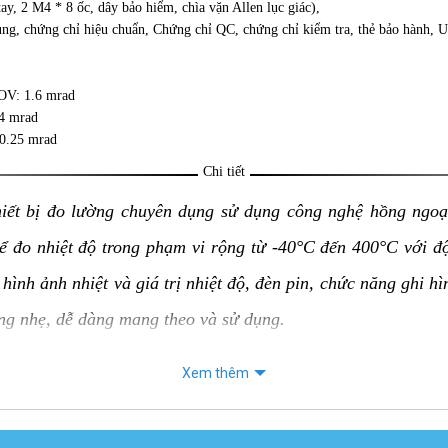
tay, 2 M4 * 8 ốc, dây bảo hiểm, chìa vặn Allen lục giác),
ụng, chứng chỉ hiệu chuẩn, Chứng chỉ QC, chứng chỉ kiểm tra, thẻ bảo hành, 
OV: 1.6 mrad
4 mrad
0.25 mrad
Chi tiết
hiết bị đo lường chuyên dụng sử dụng công nghệ hồng ngoạ
hể đo nhiệt độ trong phạm vi rộng từ -40°C đến 400°C với 
hình ảnh nhiệt và giá trị nhiệt độ, đèn pin, chức năng ghi h
ợng nhẹ, dễ dàng mang theo và sử dụng.
Xem thêm
 UNI-T UTi730E:
 của vật thể mà không cần tiếp xúc trực tiếp, an toàn và tiện