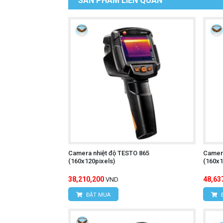
SẢN PHẨM LIÊN QUAN
Độ chính xác cao:
Đo nhiệt độ với đ
Màn hình LCD rõ ràng:
Hiển thị rõ
Đèn pin:
Giúp người sử dụng dễ dàng
Chức năng ghi hình ảnh và video:
Chức năng phân tích dữ liệu:
Phân t
Thiết kế nhỏ gọn, trọng lượng nhẹ
Chức năng tự động tắt nguồn:
Tiết
Giá thành hợp lý:
Phù hợp với nhiều
Camera nhiệt độ TESTO 865
Camera
(160x120pixels)
(160x1
Camera nhiệt độ UNI
Tìm hiểu thêm:
38,210,200
48,63
VND
ĐẶT MUA
Cách sử dụng: