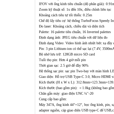
IFOV với ống kính tiêu chuẩn (độ phân giải): 0.91
Zoom kỹ thuật số: 1x đến 10x, điều chỉnh liên tục
Khoảng cách tiêu tự tối thiểu: 0.25m
Chế độ lấy tiêu cự: hệ thống TurboFocus Speedy Int
Đo laser: Khoảng cách, chiều dài và diện tích
Palette: 16 palette tiêu chuẩn, 16 Inverted palettes
Định dạng ảnh: JPEG tiêu chuẩn với dữ liệu đo
Định dạng Video: Video hình ảnh nhiệt bức xạ đầy
Pin: 3 pin Lithium-ion có thể sạc lại (7.4V, 3500m
Bộ nhớ lưu trữ: 128GB micro SD card
Tuổi thọ pin: Hơn 4 giờ mỗi pin
Thời gian sạc: 2.5 giờ để đầy 90%
Hệ thống sạc pin: sạc pin Two-bay với màn hình L
Giao diện: Hỗ trợ USB Type-C 3.0, Micro HDMI v
Kích thước (H x W x L): 312.8mm×123.3mm×13
Kích thước (bao gồm pin): ＜1.0kg (không bao gồ
Chân gắn máy: giao điện UNC ¼"-20
Cung cấp bao gồm:
Máy 347A, ống kính 44°+12°, bọc ống kính, pin, sạ
adapter nguồn, cáp giao diện USB type-C đế USB