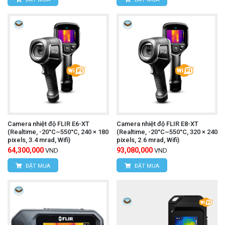
ghi video).
Hướng camera vào vật thể cần đo:
Hướng
camera vào vật thể cần đo và đảm bảo khoảng
cách đo phù hợp.
Quan sát kết quả đo lường:
Màn hình LCD sẽ
hiển thị hình ảnh nhiệt và giá trị nhiệt độ của vật
thể.
Camera nhiệt độ FLIR E6-XT
Camera nhiệt độ FLIR E8-XT
Lưu trữ dữ liệu:
Lưu trữ hình ảnh nhiệt, video
(Realtime, -20°C~550°C, 240 × 180
(Realtime, -20°C~550°C, 320 × 240
pixels, 3.4 mrad, Wifi)
pixels, 2.6 mrad, Wifi)
nhiệt hoặc dữ liệu đo lường vào bộ nhớ máy hoặc
64,300,000
93,080,000
VND
VND
thẻ nhớ (nếu có).
ĐẶT MUA
ĐẶT MUA
Ampe kìm UNI-T UT216C
Tham khảo thêm:
(AC/DC 600A,True RMS)