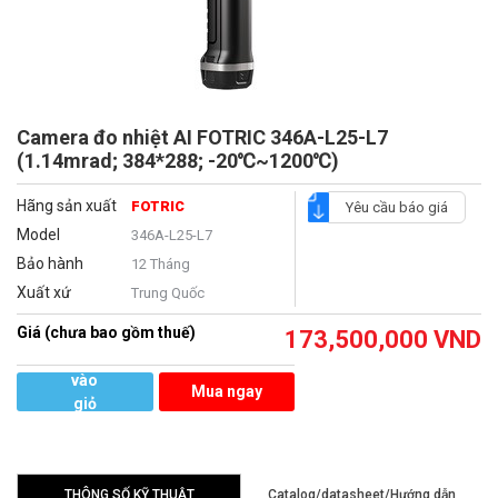
Camera đo nhiệt AI FOTRIC 346A-L25-L7
(1.14mrad; 384*288; -20℃~1200℃)
Hãng sản xuất
FOTRIC
Yêu cầu báo giá
Model
346A-L25-L7
Bảo hành
12 Tháng
Xuất xứ
Trung Quốc
Giá (chưa bao gồm thuế)
173,500,000
VND
Thêm
vào
Mua ngay
giỏ
hàng
THÔNG SỐ KỸ THUẬT
Catalog/datasheet/Hướng dẫn