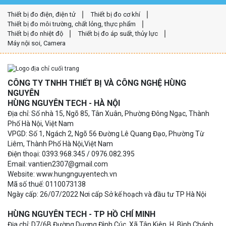
Thiết bị đo điện, điện tử
Thiết bị đo cơ khí
Thiết bị đo môi trường, chất lỏng, thực phẩm
Thiết bị đo nhiệt độ
Thiết bị đo áp suất, thủy lực
Máy nội soi, Camera
CÔNG TY TNHH THIẾT BỊ VÀ CÔNG NGHỆ HÙNG
NGUYÊN
HÙNG NGUYÊN TECH - HÀ NỘI
Địa chỉ: Số nhà 15, Ngõ 85, Tân Xuân, Phường Đông Ngạc, Thành
Phố Hà Nội, Việt Nam
VPGD: Số 1, Ngách 2, Ngõ 56 Đường Lê Quang Đạo, Phường Từ
Liêm, Thành Phố Hà Nội,Việt Nam
Điện thoại: 0393.968.345 / 0976.082.395
Email: vantien2307@gmail.com
Website: www.hungnguyentech.vn
Mã số thuế: 0110073138
Ngày cấp: 26/07/2022 Nơi cấp Sở kế hoạch và đầu tư TP Hà Nội
HÙNG NGUYÊN TECH - TP HỒ CHÍ MINH
Địa chỉ: D7/6B Đường Dương Đình Cúc, Xã Tân Kiên, H. Bình Chánh,