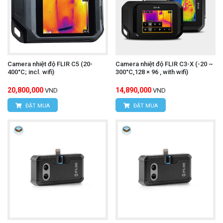
camera nhiệt độ UNI-T
Để mua được
UTi730E
chính hãng, kèm những ưu đãi hấp dẫn,
Camera nhiệt độ FLIR C5 (20-
Camera nhiệt độ FLIR C3-X (-20 ~
quý khách hãy liên hệ trực tiếp với chúng tôi:
400°C; incl. wifi)
300°C,128 × 96 , with wifi)
20,800,000
14,890,000
VND
VND
CÔNG TY TNHH THIẾT BỊ VÀ CÔNG NGHỆ
ĐẶT MUA
ĐẶT MUA
HÙNG NGUYÊN
HÙNG NGUYÊN TECH - HÀ NỘI
Địa chỉ:
Số nhà 15, ngõ 85, Tân Xuân, Phường
Xuân Đỉnh, Quận Bắc Từ Liêm, TP Hà Nội, Việt
Nam