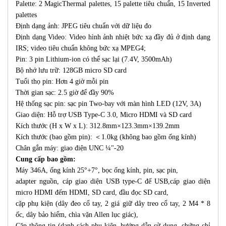
Palette: 2 MagicThermal palettes, 15 palette tiêu chuẩn, 15 Inverted
palettes
Định dạng ảnh: JPEG tiêu chuẩn với dữ liệu đo
Định dạng Video: Video hình ảnh nhiệt bức xạ đầy đủ ở định dạng
IRS; video tiêu chuẩn không bức xạ MPEG4;
Pin: 3 pin Lithium-ion có thể sạc lại (7.4V, 3500mAh)
Bộ nhớ lưu trữ: 128GB micro SD card
Tuổi thọ pin: Hơn 4 giờ mỗi pin
Thời gian sạc: 2.5 giờ để đầy 90%
Hệ thống sạc pin: sạc pin Two-bay với màn hình LED (12V, 3A)
Giao diện: Hỗ trợ USB Type-C 3.0, Micro HDMI và SD card
Kích thước (H x W x L): 312.8mm×123.3mm×139.2mm
Kích thước (bao gồm pin): ＜1.0kg (không bao gồm ống kính)
Chân gắn máy: giao điện UNC ¼"-20
Cung cấp bao gồm:
Máy 346A, ống kính 25°+7°, bọc ống kính, pin, sạc pin,
adapter nguồn, cáp giao diện USB type-C đế USB,cáp giao diện
micro HDMI đếm HDMI, SD card, đầu đọc SD card,
cặp phụ kiện (dây đeo cổ tay, 2 giá giữ dây treo cổ tay, 2 M4 * 8
ốc, dây bảo hiểm, chìa vặn Allen lục giác),
Cặp thông tin (danh sách phụ kiện, hướng dẫn sử dụng, chứng chỉ