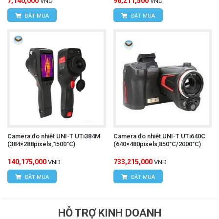
7,140,000
96,211,500
VND
VND
ĐẶT MUA
ĐẶT MUA
Camera đo nhiệt UNI-T UTi384M
Camera đo nhiệt UNI-T UTi640C
(384×288pixels,1500°C)
(640×480pixels,850°C/2000°C)
140,175,000
733,215,000
VND
VND
ĐẶT MUA
ĐẶT MUA
HỖ TRỢ KINH DOANH