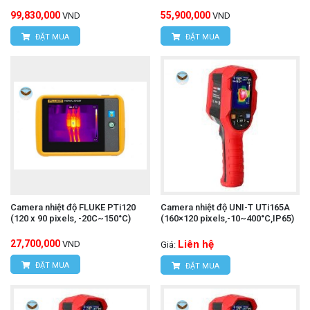
99,830,000
55,900,000
VND
VND
ĐẶT MUA
ĐẶT MUA
Camera nhiệt độ FLUKE PTi120
Camera nhiệt độ UNI-T UTi165A
(120 x 90 pixels, -20C~150°C)
(160×120 pixels,-10~400°C,IP65)
27,700,000
Liên hệ
VND
Giá:
ĐẶT MUA
ĐẶT MUA