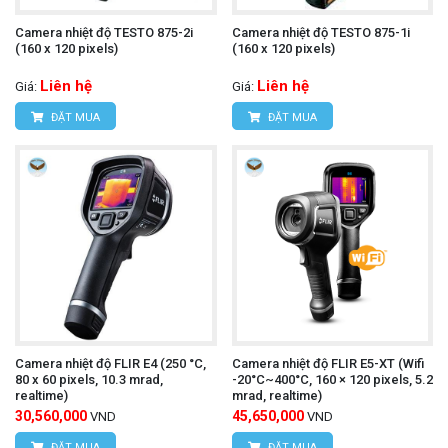
Chức năng tự động tắt nguồn:
Tiết kiệm pin khi
Camera nhiệt độ TESTO 875-2i
Camera nhiệt độ TESTO 875-1i
không sử dụng.
(160 x 120 pixels)
(160 x 120 pixels)
Giá thành hợp lý:
Phù hợp với nhiều đối tượng
Liên hệ
Liên hệ
Giá:
Giá:
ĐẶT MUA
ĐẶT MUA
sử dụng.
Camera nhiệt độ UNI-T UTi720E
Tìm hiểu thêm:
Cách sử dụng:
Bật nguồn máy:
Nhấn nút nguồn để khởi động
máy.
Camera nhiệt độ FLIR E4 (250 °C,
Camera nhiệt độ FLIR E5-XT (Wifi
Chọn chế độ đo:
Nhấn nút chức năng để chọn
80 x 60 pixels, 10.3 mrad,
-20°C~400°C, 160 × 120 pixels, 5.2
realtime)
mrad, realtime)
chế độ đo mong muốn (đo nhiệt độ, ghi hình ảnh,
30,560,000
45,650,000
VND
VND
ĐẶT MUA
ĐẶT MUA