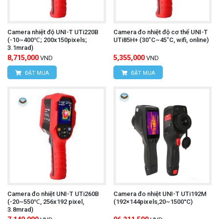
Camera nhiệt độ UNI-T UTi220B
Camera đo nhiệt độ cơ thể UNI-T
(-10~400℃; 200x150pixels;
UTi85H+ (30˚C~45˚C, wifi, online)
3.1mrad)
8,715,000
5,355,000
VND
VND
ĐẶT MUA
ĐẶT MUA
Camera đo nhiệt UNI-T UTi260B
Camera đo nhiệt UNI-T UTi192M
(-20~550℃, 256x192 pixel,
(192×144pixels,20~1500°C)
3.8mrad)