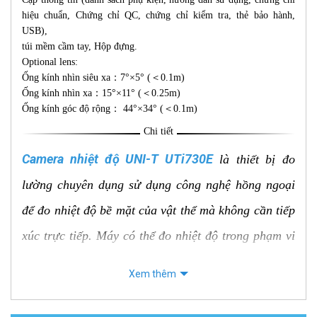
hiệu chuẩn, Chứng chỉ QC, chứng chỉ kiểm tra, thẻ bảo hành,
USB),
túi mềm cầm tay, Hộp đựng.
Optional lens:
Ống kính nhìn siêu xa：7°×5° (＜0.1m)
Ống kính nhìn xa：15°×11° (＜0.25m)
Ống kính góc độ rộng： 44°×34° (＜0.1m)
Chi tiết
Camera nhiệt độ UNI-T UTi730E
là thiết bị đo
lường chuyên dụng sử dụng công nghệ hồng ngoại
để đo nhiệt độ bề mặt của vật thể mà không cần tiếp
xúc trực tiếp. Máy có thể đo nhiệt độ trong phạm vi
rộng từ -40°C đến 400°C với độ chính xác cao.
Xem thêm
UTi730E được trang bị màn hình LCD 3.5 inch hiển
thị rõ ràng hình ảnh nhiệt và giá trị nhiệt độ, đèn