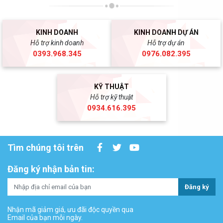
KINH DOANH
KINH DOANH DỰ ÁN
Hỗ trợ kinh doanh
Hỗ trợ dự án
0393.968.345
0976.082.395
KỸ THUẬT
Hỗ trợ kỹ thuật
0934.616.395
Tìm chúng tôi trên
Đăng ký nhận bản tin:
Đăng ký
Nhận mã giảm giá, ưu đãi độc quyền qua
Email của bạn mỗi ngày.