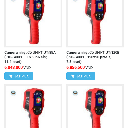
Camera nhiệt độ UNI-T UTi85A
Camera nhiệt độ UNI-T UTi120B
(-10~400℃; 80x60pixels;
(-20~400℃, 120x90 pixels,
11.1mrad)
7.3mrad)
6,048,000
6,856,500
VND
VND
ĐẶT MUA
ĐẶT MUA