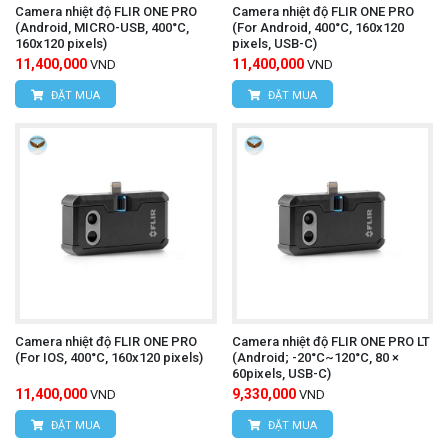
Văn phòng giao dịch:
Số nhà 20D, ngõ 16/28
Camera nhiệt độ FLIR ONE PRO
Camera nhiệt độ FLIR ONE PRO
(Android, MICRO-USB, 400°C,
(For Android, 400°C, 160x120
Đỗ Xuân Hợp, Phường Mỹ Đình 1, Quận Nam
160x120 pixels)
pixels, USB-C)
11,400,000
11,400,000
VND
VND
Từ Liêm, TP Hà Nội
ĐẶT MUA
ĐẶT MUA
Điện thoại:
0393.968.345 / 0976.082.395
Email:
vantien2307@gmail.com
Website:
www.hungnguyentech.vn
HÙNG NGUYÊN TECH - TP HỒ CHÍ MINH
Địa chỉ:
D7/6B Đường Dương Đình Cúc, Xã Tân
Kiên, Huyện Bình Chánh, Thành phố Hồ Chí
Camera nhiệt độ FLIR ONE PRO
Camera nhiệt độ FLIR ONE PRO LT
(For IOS, 400°C, 160x120 pixels)
(Android; -20°C~120°C, 80 ×
Minh
60pixels, USB-C)
11,400,000
9,330,000
VND
VND
Điện thoại:
0934.616.395
ĐẶT MUA
ĐẶT MUA
Website:
www.hungnguyentech.vn