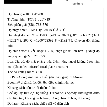
sử dụng
Độ phân giải IR: 384*288
Trường nhìn（FOV）: 25°×19°
Siêu phân giải (SR): 768*576
Độ nhạy nhiệt （NETD): ＜0.04℃ ở 30℃
Dải nhiệt độ: -20℃ ~ 150℃ (-4℉ ~ 302℉); 0℃ ~ 650℃(32℉
~1202℉); 200℃ ~1200℃(392℉ ~2192℉); Chuyển đổi thông
minh
Độ chính xác: ± 2℃ hoặc ± 2 %, chọn giá trị lớn hơn （Nhiệt độ
xung quanh giữa 15℃~35℃)
Loại đầu dò: dò mặt phẳng tiêu điểm hồng ngoại không được làm
mát (Uncooled infrared focal plane detector)
Tốc độ khung hình: 30Hz
IFOV với ống kính tiêu chuẩn (độ phân giải): 1.14mrad
Zoom kỹ thuật số: 1x đến 8x, điều chỉnh liên tục
Khoảng cách tiêu tự tối thiểu: 0.1m
Chế độ lấy tiêu cự: hệ thống TurboFocus Speedy Intelligent Auto
cho liên tục, khoảng cách laser, tương phản đồ họa, thủ công
Đo laser: Khoảng cách, chiều dài và diện tích