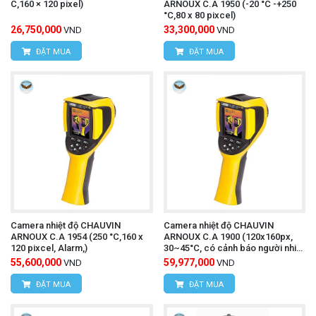
C,160 × 120 pixel)
ARNOUX C.A 1950 (-20 °C -+250
°C,80 x 80 pixcel)
26,750,000
33,300,000
VND
VND
ĐẶT MUA
ĐẶT MUA
Camera nhiệt độ CHAUVIN
Camera nhiệt độ CHAUVIN
ARNOUX C.A 1954 (250 °C,160 x
ARNOUX C.A 1900 (120x160px,
120 pixcel, Alarm,)
30~45°C, có cảnh báo người nhiệt
độ cao)
55,600,000
59,977,000
VND
VND
ĐẶT MUA
ĐẶT MUA