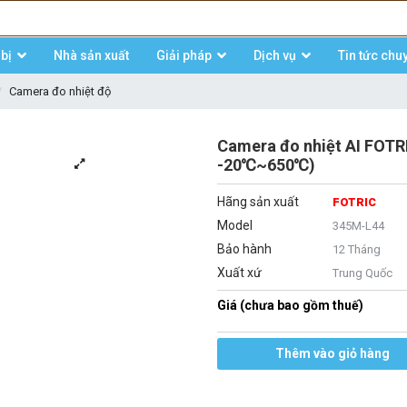
bị
Nhà sản xuất
Giải pháp
Dịch vụ
Tin tức chu
Camera đo nhiệt độ
Camera đo nhiệt AI FOTR
-20℃~650℃)
Hãng sản xuất
FOTRIC
Model
345M-L44
Bảo hành
12 Tháng
Xuất xứ
Trung Quốc
Giá (chưa bao gồm thuế)
Thêm vào giỏ hàng