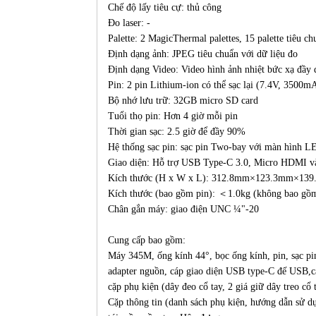
Chế độ lấy tiêu cự: thủ công
Đo laser: -
Palette: 2 MagicThermal palettes, 15 palette tiêu ch
Định dạng ảnh: JPEG tiêu chuẩn với dữ liệu đo
Định dạng Video: Video hình ảnh nhiệt bức xạ đầy
Pin: 2 pin Lithium-ion có thể sạc lại (7.4V, 3500m
Bộ nhớ lưu trữ: 32GB micro SD card
Tuổi thọ pin: Hơn 4 giờ mỗi pin
Thời gian sạc: 2.5 giờ để đầy 90%
Hệ thống sạc pin: sạc pin Two-bay với màn hình L
Giao diện: Hỗ trợ USB Type-C 3.0, Micro HDMI v
Kích thước (H x W x L): 312.8mm×123.3mm×13
Kích thước (bao gồm pin): ＜1.0kg (không bao gồ
Chân gắn máy: giao điện UNC ¼"-20
Cung cấp bao gồm:
Máy 345M, ống kính 44°, bọc ống kính, pin, sạc pi
adapter nguồn, cáp giao diện USB type-C đế USB
cặp phụ kiện (dây đeo cổ tay, 2 giá giữ dây treo cổ 
Cặp thông tin (danh sách phụ kiện, hướng dẫn sử d