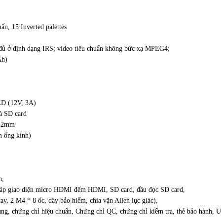
uẩn, 15 Inverted palettes
 đủ ở định dạng IRS; video tiêu chuẩn không bức xạ MPEG4;
Ah)
ED (12V, 3A)
à SD card
9.2mm
m ống kính)
n,
,cáp giao diện micro HDMI đếm HDMI, SD card, đầu đọc SD card,
tay, 2 M4 * 8 ốc, dây bảo hiểm, chìa vặn Allen lục giác),
ụng, chứng chỉ hiệu chuẩn, Chứng chỉ QC, chứng chỉ kiểm tra, thẻ bảo hành, 