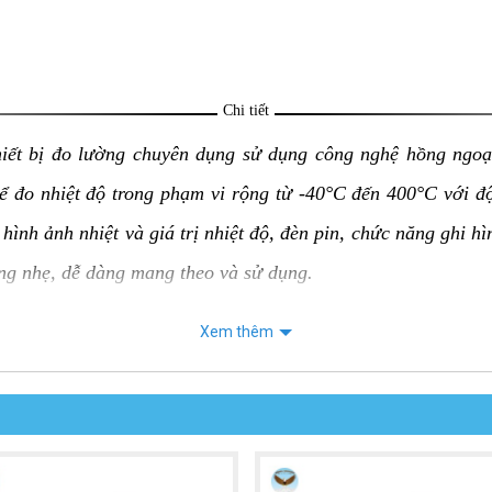
Chi tiết
hiết bị đo lường chuyên dụng sử dụng công nghệ hồng ngoạ
hể đo nhiệt độ trong phạm vi rộng từ -40°C đến 400°C với 
hình ảnh nhiệt và giá trị nhiệt độ, đèn pin, chức năng ghi h
ợng nhẹ, dễ dàng mang theo và sử dụng.
Xem thêm
 UNI-T UTi730E:
 của vật thể mà không cần tiếp xúc trực tiếp, an toàn và tiện
ộ chính xác ±2°C hoặc ±2%, tùy theo giá trị lớn hơn.
 ràng hình ảnh nhiệt và giá trị nhiệt độ, giúp người sử dụng d