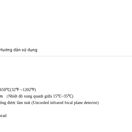
/Hướng dẫn sử dụng
~ 650℃(32℉ ~1202℉)
n hơn （Nhiệt độ xung quanh giữa 15℃~35℃)
ông được làm mát (Uncooled infrared focal plane detector)
mrad