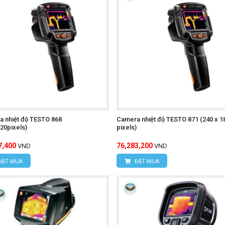
 quan sát trong môi trường thiếu sáng.
Ghi lại hình ảnh và video nhiệt để lưu trữ hoặc chia sẻ.
ích dữ liệu nhiệt độ để xác định các điểm nóng hoặc lạnh trê
:
Thuận tiện cho việc di chuyển và sử dụng trong nhiều môi t
 kiệm pin khi không sử dụng.
 đối tượng sử dụng.
 nhiệt độ TESTO 868
Camera nhiệt độ TESTO 871 (240 x 1
20pixels)
pixels)
-T UTi720E
7,400
76,283,200
VND
VND
ĐẶT MUA
ĐẶT MUA
khởi động máy.
 để chọn chế độ đo mong muốn (đo nhiệt độ, ghi hình ảnh, gh