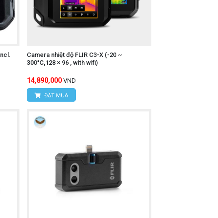
Liêm, TP Hà Nội
ncl.
Camera nhiệt độ FLIR C3-X (-20 ~
300°C,128 × 96 , with wifi)
14,890,000
VND
ĐẶT MUA
inh