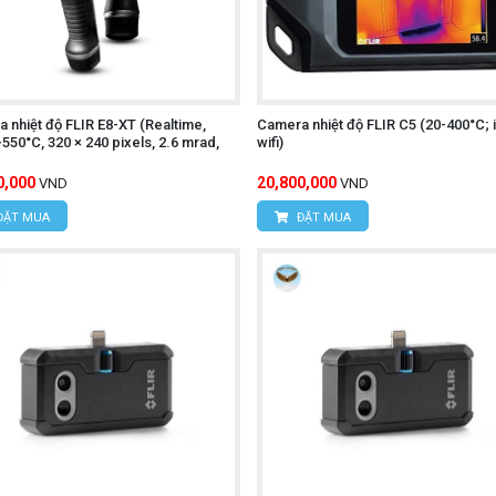
ngõ 16/28 Đỗ Xuân Hợp, Phường Mỹ Đình 1, Quận Nam Từ 
.395
 nhiệt độ FLIR E8-XT (Realtime,
Camera nhiệt độ FLIR C5 (20-400°C; i
550°C, 320 × 240 pixels, 2.6 mrad,
wifi)
0,000
20,800,000
VND
VND
Í MINH
ĐẶT MUA
ĐẶT MUA
c, Xã Tân Kiên, Huyện Bình Chánh, Thành phố Hồ Chí M