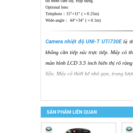
túi mềm cầm tay, Hộp đựng.
Optional lens:
Telephoto：15°×11° (＜0.25m)
Wide-angle： 44°×34° (＜0.1m)
Camera nhiệt độ UNI-T UTi730E
là t
không cần tiếp xúc trực tiếp. Máy có t
màn hình LCD 3.5 inch hiển thị rõ ràng 
liệu. Máy có thiết kế nhỏ gọn, trọng lư
Ưu điểm của Camera nhiệt độ
Đo nhiệt độ từ xa:
Đo nhiệt độ bề mặt
SẢN PHẨM LIÊN QUAN
Độ chính xác cao:
Đo nhiệt độ với đ
Màn hình LCD rõ ràng:
Hiển thị rõ