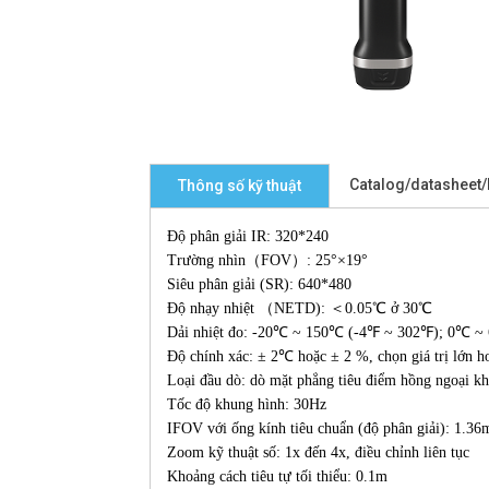
Catalog/datasheet
Thông số kỹ thuật
Độ phân giải IR: 320*240
Trường nhìn（FOV）: 25°×19°
Siêu phân giải (SR): 640*480
Độ nhạy nhiệt （NETD): ＜0.05℃ ở 30℃
Dải nhiệt đo: -20℃ ~ 150℃ (-4℉ ~ 302℉); 0℃ 
Độ chính xác: ± 2℃ hoặc ± 2 %, chọn giá trị lớ
Loại đầu dò: dò mặt phẳng tiêu điểm hồng ngoại kh
Tốc độ khung hình: 30Hz
IFOV với ống kính tiêu chuẩn (độ phân giải): 1.36
Zoom kỹ thuật số: 1x đến 4x, điều chỉnh liên tục
Khoảng cách tiêu tự tối thiểu: 0.1m