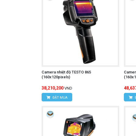
Đèn pin:
Giúp người sử dụng dễ dàng
Chức năng ghi hình ảnh và video:
Chức năng phân tích dữ liệu:
Phân t
Thiết kế nhỏ gọn, trọng lượng nhẹ
Chức năng tự động tắt nguồn:
Tiết
Giá thành hợp lý:
Phù hợp với nhiều
Camera nhiệt độ TESTO 865
Camera
(160x120pixels)
(160x1
Camera nhiệt độ UNI
Tìm hiểu thêm:
38,210,200
48,63
VND
ĐẶT MUA
Cách sử dụng:
Bật nguồn máy:
Nhấn nút nguồn để 
Chọn chế độ đo:
Nhấn nút chức năng