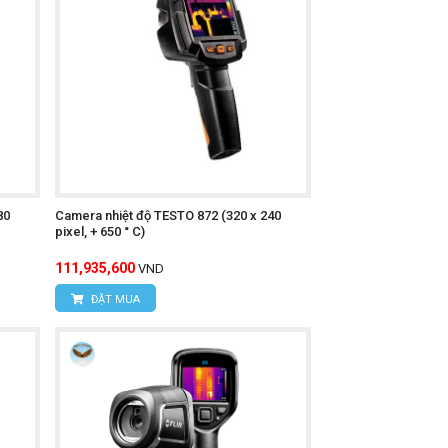
n bề mặt vật thể.
rường khác nhau.
80
Camera nhiệt độ TESTO 872 (320 x 240
pixel, + 650 ° C)
111,935,600
VND
ĐẶT MUA
i video).
o phù hợp.