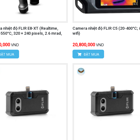
.395
 nhiệt độ FLIR E8-XT (Realtime,
Camera nhiệt độ FLIR C5 (20-400°C; i
550°C, 320 × 240 pixels, 2.6 mrad,
wifi)
0,000
20,800,000
VND
VND
Í MINH
ĐẶT MUA
ĐẶT MUA
c, Xã Tân Kiên, Huyện Bình Chánh, Thành phố Hồ Chí M