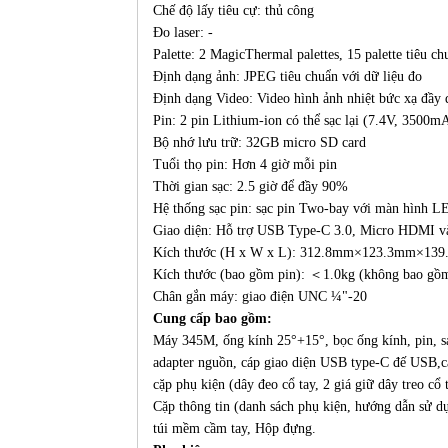
Chế độ lấy tiêu cự: thủ công
Đo laser: -
Palette: 2 MagicThermal palettes, 15 palette tiêu ch
Định dạng ảnh: JPEG tiêu chuẩn với dữ liệu đo
Định dạng Video: Video hình ảnh nhiệt bức xạ đầy
Pin: 2 pin Lithium-ion có thể sạc lại (7.4V, 3500m
Bộ nhớ lưu trữ: 32GB micro SD card
Tuổi thọ pin: Hơn 4 giờ mỗi pin
Thời gian sạc: 2.5 giờ để đầy 90%
Hệ thống sạc pin: sạc pin Two-bay với màn hình L
Giao diện: Hỗ trợ USB Type-C 3.0, Micro HDMI v
Kích thước (H x W x L): 312.8mm×123.3mm×13
Kích thước (bao gồm pin): ＜1.0kg (không bao gồ
Chân gắn máy: giao điện UNC ¼"-20
Cung cấp bao gồm:
Máy 345M, ống kính 25°+15°, bọc ống kính, pin, sạ
adapter nguồn, cáp giao diện USB type-C đế USB
cặp phụ kiện (dây đeo cổ tay, 2 giá giữ dây treo cổ 
Cặp thông tin (danh sách phụ kiện, hướng dẫn sử d
túi mềm cầm tay, Hộp đựng.