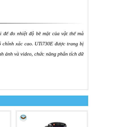
i để đo nhiệt độ bề mặt của vật thể mà
độ chính xác cao. UTi730E được trang bị
ình ảnh và video, chức năng phân tích dữ
 lợi.
ễ dàng quan sát và phân tích dữ liệu.