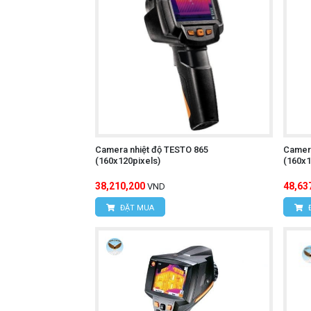
Đèn pin:
Giúp người sử dụng dễ dàng
Chức năng ghi hình ảnh và video:
Chức năng phân tích dữ liệu:
Phân t
Thiết kế nhỏ gọn, trọng lượng nhẹ
Chức năng tự động tắt nguồn:
Tiết
Giá thành hợp lý:
Phù hợp với nhiều
Camera nhiệt độ TESTO 865
Camera
(160x120pixels)
(160x1
Camera nhiệt độ UNI
Tìm hiểu thêm:
38,210,200
48,63
VND
ĐẶT MUA
Cách sử dụng:
Bật nguồn máy:
Nhấn nút nguồn để 
Chọn chế độ đo:
Nhấn nút chức năng
Hướng camera vào vật thể cần đo: