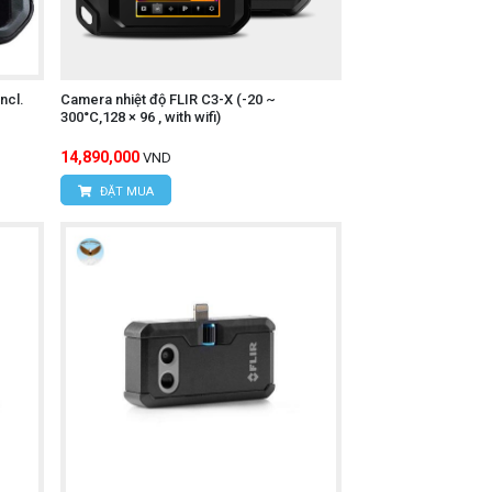
ncl.
Camera nhiệt độ FLIR C3-X (-20 ~
300°C,128 × 96 , with wifi)
14,890,000
VND
ĐẶT MUA
inh