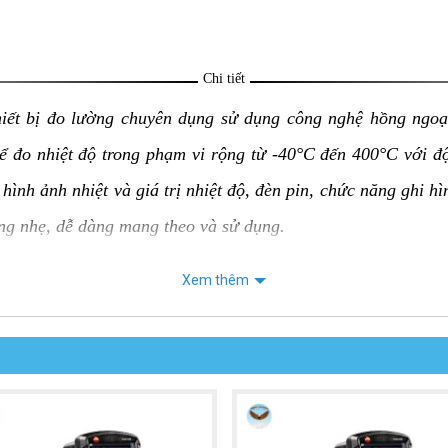
Chi tiết
hiết bị đo lường chuyên dụng sử dụng công nghệ hồng ngoạ
hể đo nhiệt độ trong phạm vi rộng từ -40°C đến 400°C với 
hình ảnh nhiệt và giá trị nhiệt độ, đèn pin, chức năng ghi h
ợng nhẹ, dễ dàng mang theo và sử dụng.
Xem thêm
 UNI-T UTi730E:
 của vật thể mà không cần tiếp xúc trực tiếp, an toàn và tiện
ộ chính xác ±2°C hoặc ±2%, tùy theo giá trị lớn hơn.
 ràng hình ảnh nhiệt và giá trị nhiệt độ, giúp người sử dụng d