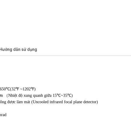
/Hướng dẫn sử dụng
~ 650℃(32℉ ~1202℉)
n hơn （Nhiệt độ xung quanh giữa 15℃~35℃)
ông được làm mát (Uncooled infrared focal plane detector)
mrad