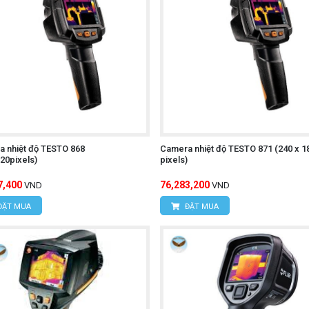
 quan sát trong môi trường thiếu sáng.
Ghi lại hình ảnh và video nhiệt để lưu trữ hoặc chia sẻ.
ích dữ liệu nhiệt độ để xác định các điểm nóng hoặc lạnh trê
:
Thuận tiện cho việc di chuyển và sử dụng trong nhiều môi t
 kiệm pin khi không sử dụng.
 đối tượng sử dụng.
 nhiệt độ TESTO 868
Camera nhiệt độ TESTO 871 (240 x 1
20pixels)
pixels)
-T UTi720E
7,400
76,283,200
VND
VND
ĐẶT MUA
ĐẶT MUA
khởi động máy.
 để chọn chế độ đo mong muốn (đo nhiệt độ, ghi hình ảnh, gh
Hướng camera vào vật thể cần đo và đảm bảo khoảng cách đ