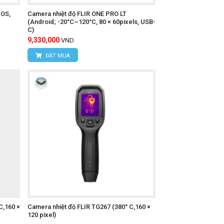
IOS,
Camera nhiệt độ FLIR ONE PRO LT
(Android; -20°C~120°C, 80 × 60pixels, USB-
C)
9,330,000
VND
ĐẶT MUA
C,160 ×
Camera nhiệt độ FLIR TG267 (380° C,160 ×
120 pixel)