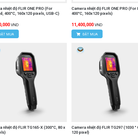
 nhiệt độ FLIR ONE PRO (For
Camera nhiệt độ FLIR ONE PRO (For 
d, 400°C, 160x120 pixels, USB-C)
400°C, 160x120 pixels)
0,000
11,400,000
VND
VND
ĐẶT MUA
ĐẶT MUA
 nhiệt độ FLIR TG165-X (300°C, 80 x
Camera nhiệt độ FLIR TG297 (1030 ° 
els)
120 pixel)