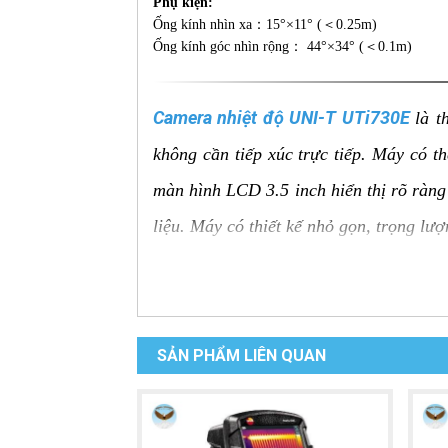
Phụ kiện:
Ống kính nhìn xa：15°×11° (＜0.25m)
Ống kính góc nhìn rộng： 44°×34° (＜0.1m)
Camera nhiệt độ UNI-T UTi730E
là t
không cần tiếp xúc trực tiếp. Máy có t
màn hình LCD 3.5 inch hiển thị rõ ràng 
liệu. Máy có thiết kế nhỏ gọn, trọng lư
Ưu điểm của Camera nhiệt độ
Đo nhiệt độ từ xa:
Đo nhiệt độ bề mặt
SẢN PHẨM LIÊN QUAN
Độ chính xác cao:
Đo nhiệt độ với đ
Màn hình LCD rõ ràng:
Hiển thị rõ