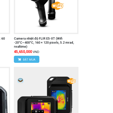
hể.
thẻ nhớ (nếu có).
x 60
Camera nhiệt độ FLIR E5-XT (Wifi
-20°C~400°C, 160 × 120 pixels, 5.2 mrad,
realtime)
45,650,000
VND
y liên hệ trực tiếp với chúng tôi:
ĐẶT MUA
 Nam
Liêm, TP Hà Nội