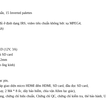
uẩn, 15 Inverted palettes
 đủ ở định dạng IRS; video tiêu chuẩn không bức xạ MPEG4;
Ah)
ED (12V, 3A)
à SD card
9.2mm
m ống kính)
c pin,
,cáp giao diện micro HDMI đếm HDMI, SD card, đầu đọc SD card,
tay, 2 M4 * 8 ốc, dây bảo hiểm, chìa vặn Allen lục giác),
ụng, chứng chỉ hiệu chuẩn, Chứng chỉ QC, chứng chỉ kiểm tra, thẻ bảo hành, 