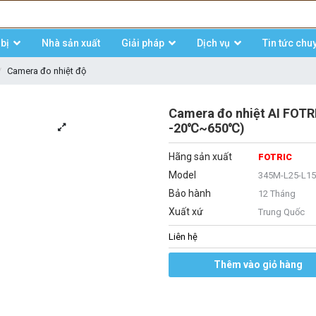
bị
Nhà sản xuất
Giải pháp
Dịch vụ
Tin tức chu
Camera đo nhiệt độ
Camera đo nhiệt AI FOTR
-20℃~650℃)
Hãng sản xuất
FOTRIC
Model
345M-L25-L1
Bảo hành
12 Tháng
Xuất xứ
Trung Quốc
Liên hệ
Thêm vào giỏ hàng