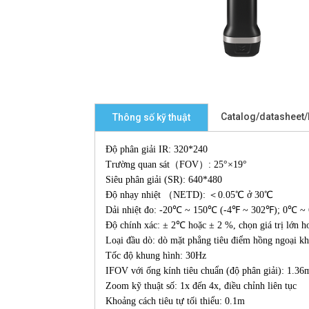
Catalog/datasheet
Thông số kỹ thuật
Độ phân giải IR: 320*240
Trường quan sát（FOV）: 25°×19°
Siêu phân giải (SR): 640*480
Độ nhạy nhiệt （NETD): ＜0.05℃ ở 30℃
Dải nhiệt đo: -20℃ ~ 150℃ (-4℉ ~ 302℉); 0℃ 
Độ chính xác: ± 2℃ hoặc ± 2 %, chọn giá trị lớ
Loại đầu dò: dò mặt phẳng tiêu điểm hồng ngoại kh
Tốc độ khung hình: 30Hz
IFOV với ống kính tiêu chuẩn (độ phân giải): 1.36
Zoom kỹ thuật số: 1x đến 4x, điều chỉnh liên tục
Khoảng cách tiêu tự tối thiểu: 0.1m