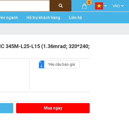
0
yên ngành
Hỗ trợ khách hàng
Liên hệ
IC 345M-L25-L15 (1.36mrad; 320*240;
Yêu cầu báo giá
5
Mua ngay