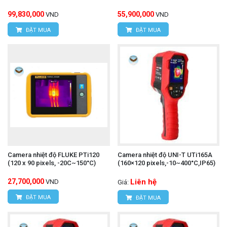
99,830,000
55,900,000
VND
VND
ĐẶT MUA
ĐẶT MUA
Camera nhiệt độ FLUKE PTi120
Camera nhiệt độ UNI-T UTi165A
(120 x 90 pixels, -20C~150°C)
(160×120 pixels,-10~400°C,IP65)
27,700,000
Liên hệ
VND
Giá:
ĐẶT MUA
ĐẶT MUA