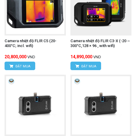
camera nhiệt độ UNI-T
Để mua được
UTi730E
chính hãng, kèm những ưu đãi hấp dẫn,
Camera nhiệt độ FLIR C5 (20-
Camera nhiệt độ FLIR C3-X (-20 ~
quý khách hãy liên hệ trực tiếp với chúng tôi:
400°C; incl. wifi)
300°C,128 × 96 , with wifi)
20,800,000
14,890,000
VND
VND
CÔNG TY TNHH THIẾT BỊ VÀ CÔNG NGHỆ
ĐẶT MUA
ĐẶT MUA
HÙNG NGUYÊN
HÙNG NGUYÊN TECH - HÀ NỘI
Địa chỉ:
Số nhà 15, ngõ 85, Tân Xuân, Phường
Xuân Đỉnh, Quận Bắc Từ Liêm, TP Hà Nội, Việt
Nam