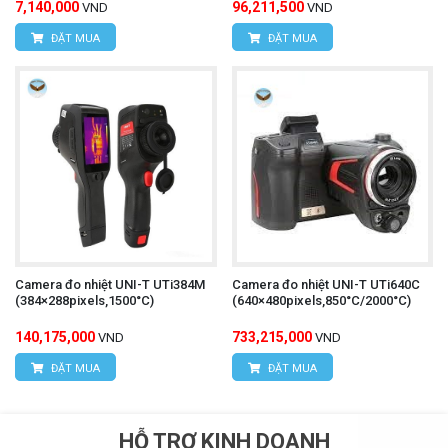
7,140,000
96,211,500
VND
VND
ĐẶT MUA
ĐẶT MUA
Camera đo nhiệt UNI-T UTi384M
Camera đo nhiệt UNI-T UTi640C
(384×288pixels,1500°C)
(640×480pixels,850°C/2000°C)
140,175,000
733,215,000
VND
VND
ĐẶT MUA
ĐẶT MUA
HỖ TRỢ KINH DOANH