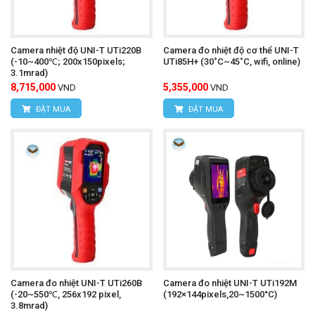
Camera nhiệt độ UNI-T UTi220B
Camera đo nhiệt độ cơ thể UNI-T
(-10~400℃; 200x150pixels;
UTi85H+ (30˚C~45˚C, wifi, online)
3.1mrad)
8,715,000
5,355,000
VND
VND
ĐẶT MUA
ĐẶT MUA
Camera đo nhiệt UNI-T UTi260B
Camera đo nhiệt UNI-T UTi192M
(-20~550℃, 256x192 pixel,
(192×144pixels,20~1500°C)
3.8mrad)