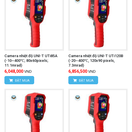
Camera nhiệt độ UNI-T UTi85A
Camera nhiệt độ UNI-T UTi120B
(-10~400℃; 80x60pixels;
(-20~400℃, 120x90 pixels,
11.1mrad)
7.3mrad)
6,048,000
6,856,500
VND
VND
ĐẶT MUA
ĐẶT MUA