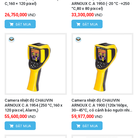
C,160 × 120 pixel)
ARNOUX C.A 1950 (-20 °C -+250
°C,80 x 80 pixcel)
26,750,000
33,300,000
VND
VND
ĐẶT MUA
ĐẶT MUA
Camera nhiệt độ CHAUVIN
Camera nhiệt độ CHAUVIN
ARNOUX C.A 1954 (250 °C,160 x
ARNOUX C.A 1900 (120x160px,
120 pixcel, Alarm,)
30~45°C, có cảnh báo người nhiệt
độ cao)
55,600,000
59,977,000
VND
VND
ĐẶT MUA
ĐẶT MUA