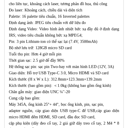
cho liên tục, khoảng cách laser, tương phản đồ họa, thủ công
Đo laser: Khoảng cách, chiều dài và diện tích
Palette: 16 palette tiêu chuẩn, 16 Inverted palettes
Định dạng ảnh: JPEG tiêu chuẩn với dữ liệu đo
Định dạng Video: Video hình ảnh nhiệt bức xạ đầy đủ ở định dạng
IRS; video tiêu chuẩn không bức xạ MPEG4;
Pin: 3 pin Lithium-ion có thể sạc lại (7.4V, 3500mAh)
Bộ nhớ lưu trữ: 128GB micro SD card
Tuổi thọ pin: Hơn 4 giờ mỗi pin
Thời gian sạc: 2.5 giờ để đầy 90%
Hệ thống sạc pin: sạc pin Two-bay với màn hình LED (12V, 3A)
Giao diện: Hỗ trợ USB Type-C 3.0, Micro HDMI và SD card
Kích thước (H x W x L): 312.8mm×123.3mm×139.2mm
Kích thước (bao gồm pin): ＜1.0kg (không bao gồm ống kính)
Chân gắn máy: giao điện UNC ¼"-20
Cung cấp bao gồm:
Máy 345A, ống kính 25°+ 44°, bọc ống kính, pin, sạc pin,
adapter nguồn, cáp giao diện USB type-C đế USB,cáp giao diện
micro HDMI đếm HDMI, SD card, đầu đọc SD card,
cặp phụ kiện (dây đeo cổ tay, 2 giá giữ dây treo cổ tay, 2 M4 * 8