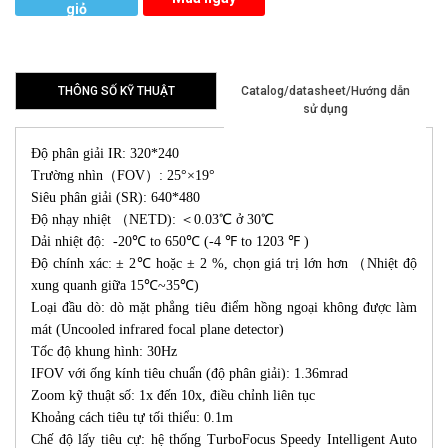
giỏ
hàng
THÔNG SỐ KỸ THUẬT
Catalog/datasheet/Hướng dẫn
sử dụng
Độ phân giải IR: 320*240
Trường nhìn（FOV）: 25°×19°
Siêu phân giải (SR): 640*480
Độ nhạy nhiệt （NETD): ＜0.03℃ ở 30℃
Dải nhiệt độ: -20℃ to 650℃ (-4 ℉ to 1203 ℉ )
Độ chính xác: ± 2℃ hoặc ± 2 %, chọn giá trị lớn hơn （Nhiệt độ
xung quanh giữa 15℃~35℃)
Loại đầu dò: dò mặt phẳng tiêu điểm hồng ngoại không được làm
mát (Uncooled infrared focal plane detector)
Tốc độ khung hình: 30Hz
IFOV với ống kính tiêu chuẩn (độ phân giải): 1.36mrad
Zoom kỹ thuật số: 1x đến 10x, điều chỉnh liên tục
Khoảng cách tiêu tự tối thiểu: 0.1m
Chế độ lấy tiêu cự: hệ thống TurboFocus Speedy Intelligent Auto