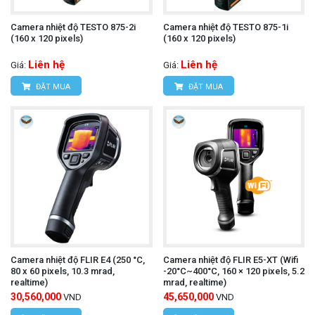
Chức năng tự động tắt nguồn:
Tiết kiệm pin khi
Camera nhiệt độ TESTO 875-2i
Camera nhiệt độ TESTO 875-1i
không sử dụng.
(160 x 120 pixels)
(160 x 120 pixels)
Giá thành hợp lý:
Phù hợp với nhiều đối tượng
Liên hệ
Liên hệ
Giá:
Giá:
ĐẶT MUA
ĐẶT MUA
sử dụng.
Camera nhiệt độ UNI-T UTi720E
Tìm hiểu thêm:
Cách sử dụng:
Bật nguồn máy:
Nhấn nút nguồn để khởi động
máy.
Camera nhiệt độ FLIR E4 (250 °C,
Camera nhiệt độ FLIR E5-XT (Wifi
Chọn chế độ đo:
Nhấn nút chức năng để chọn
80 x 60 pixels, 10.3 mrad,
-20°C~400°C, 160 × 120 pixels, 5.2
realtime)
mrad, realtime)
chế độ đo mong muốn (đo nhiệt độ, ghi hình ảnh,
30,560,000
45,650,000
VND
VND