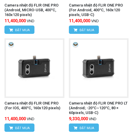
Văn phòng giao dịch:
Số nhà 20D, ngõ 16/28
Camera nhiệt độ FLIR ONE PRO
Camera nhiệt độ FLIR ONE PRO
(Android, MICRO-USB, 400°C,
(For Android, 400°C, 160x120
Đỗ Xuân Hợp, Phường Mỹ Đình 1, Quận Nam
160x120 pixels)
pixels, USB-C)
11,400,000
11,400,000
VND
VND
Từ Liêm, TP Hà Nội
ĐẶT MUA
ĐẶT MUA
Điện thoại:
0393.968.345 / 0976.082.395
Email:
vantien2307@gmail.com
Website:
www.hungnguyentech.vn
HÙNG NGUYÊN TECH - TP HỒ CHÍ MINH
Địa chỉ:
D7/6B Đường Dương Đình Cúc, Xã Tân
Kiên, Huyện Bình Chánh, Thành phố Hồ Chí
Camera nhiệt độ FLIR ONE PRO
Camera nhiệt độ FLIR ONE PRO LT
(For IOS, 400°C, 160x120 pixels)
(Android; -20°C~120°C, 80 ×
Minh
60pixels, USB-C)
11,400,000
9,330,000
VND
VND
Điện thoại:
0934.616.395
ĐẶT MUA
ĐẶT MUA
Website:
www.hungnguyentech.vn