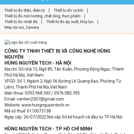
Thiết bị đo điện, điện tử
Thiết bị đo cơ khí
Thiết bị đo môi trường, chất lỏng, thực phẩm
Thiết bị đo nhiệt độ
Thiết bị đo áp suất, thủy lực
Máy nội soi, Camera
CÔNG TY TNHH THIẾT BỊ VÀ CÔNG NGHỆ HÙNG
NGUYÊN
HÙNG NGUYÊN TECH - HÀ NỘI
Địa chỉ: Số nhà 15, Ngõ 85, Tân Xuân, Phường Đông Ngạc, Thành
Phố Hà Nội, Việt Nam
VPGD: Số 1, Ngách 2, Ngõ 56 Đường Lê Quang Đạo, Phường Từ
Liêm, Thành Phố Hà Nội,Việt Nam
Điện thoại: 0393.968.345 / 0976.082.395
Email: vantien2307@gmail.com
Website: www.hungnguyentech.vn
Mã số thuế: 0110073138
Ngày cấp: 26/07/2022 Nơi cấp Sở kế hoạch và đầu tư TP Hà Nội
HÙNG NGUYÊN TECH - TP HỒ CHÍ MINH