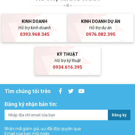
KINH DOANH
KINH DOANH DỰ ÁN
Hỗ trợ kinh doanh
Hỗ trợ dự án
0393.968.345
0976.082.395
KỸ THUẬT
Hỗ trợ kỹ thuật
0934.616.395
Tìm chúng tôi trên
Đăng ký nhận bản tin:
Đăng ký
Nhận mã giảm giá, ưu đãi độc quyền qua
Email của bạn mỗi ngày.