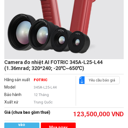
Camera đo nhiệt AI FOTRIC 345A-L25-L44
(1.36mrad; 320*240; -20℃~650℃)
Hãng sản xuất
FOTRIC
Yêu cầu báo giá
Model
345A-L25-L44
Bảo hành
12 Tháng
Xuất xứ
Trung Quốc
Giá (chưa bao gồm thuế)
123,500,000
VND
Thêm
vào
Mua ngay