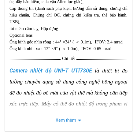
ốc, dây bảo hiểm, chìa vặn Allen lục giác),
Cặp thông tin (danh sách phụ kiện, hướng dẫn sử dụng, chứng chỉ
hiệu chuẩn, Chứng chỉ QC, chứng chỉ kiểm tra, thẻ bảo hành,
USB),
túi mềm cầm tay, Hộp đựng.
Optional lens:
Ống kính góc nhìn rộng：44° ×34° ( ＜ 0.1m), IFOV: 2.4 mrad
Ống kính nhìn xa：12° ×9° ( ＜ 1.0m), IFOV: 0.65 mrad
Chi tiết
Camera nhiệt độ UNI-T UTi730E
là thiết bị đo
lường chuyên dụng sử dụng công nghệ hồng ngoại
để đo nhiệt độ bề mặt của vật thể mà không cần tiếp
xúc trực tiếp. Máy có thể đo nhiệt độ trong phạm vi
rộng từ -40°C đến 400°C với độ chính xác cao.
Xem thêm
UTi730E được trang bị màn hình LCD 3.5 inch hiển
thị rõ ràng hình ảnh nhiệt và giá trị nhiệt độ, đèn