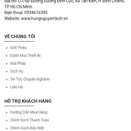
Địa chỉ: D7/6B Đường Dương Đình Cúc, Xã Tân Kiên, H. Bình Chánh,
TP Hồ Chí Minh
Điện thoại: 0934616395
Website: www.hungnguyentech.vn
VỀ CHÚNG TÔI
Giới Thiệu
Danh Mục Thiết Bị
Giải Pháp
Dịch Vụ
Tin Tức Chuyên Nghành
Liên Hệ
HỖ TRỢ KHÁCH HÀNG
Hướng Dẫn Mua Hàng
Chính Sách Thanh Toán
Chính Sách Bảo Mật