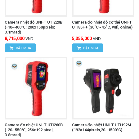
Camera nhiệt độ UNI-T UTi220B
Camera đo nhiệt độ cơ thể UNI-T
(-10~400℃; 200x150pixels;
UTi85H+ (30˚C~45˚C, wifi, online)
3.1mrad)
8,715,000
5,355,000
VND
VND
ĐẶT MUA
ĐẶT MUA
Camera đo nhiệt UNI-T UTi260B
Camera đo nhiệt UNI-T UTi192M
(-20~550℃, 256x192 pixel,
(192×144pixels,20~1500°C)
3.8mrad)