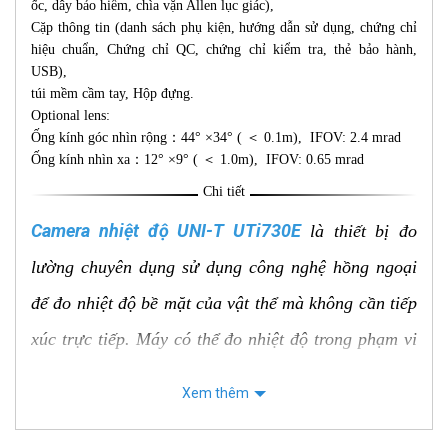
ốc, dây bảo hiểm, chìa vặn Allen lục giác),
Cặp thông tin (danh sách phụ kiện, hướng dẫn sử dụng, chứng chỉ
hiệu chuẩn, Chứng chỉ QC, chứng chỉ kiểm tra, thẻ bảo hành,
USB),
túi mềm cầm tay, Hộp đựng.
Optional lens:
Ống kính góc nhìn rộng：44° ×34° ( ＜ 0.1m), IFOV: 2.4 mrad
Ống kính nhìn xa：12° ×9° ( ＜ 1.0m), IFOV: 0.65 mrad
Chi tiết
Camera nhiệt độ UNI-T UTi730E
là thiết bị đo
lường chuyên dụng sử dụng công nghệ hồng ngoại
để đo nhiệt độ bề mặt của vật thể mà không cần tiếp
xúc trực tiếp. Máy có thể đo nhiệt độ trong phạm vi
rộng từ -40°C đến 400°C với độ chính xác cao.
Xem thêm
UTi730E được trang bị màn hình LCD 3.5 inch hiển
thị rõ ràng hình ảnh nhiệt và giá trị nhiệt độ, đèn