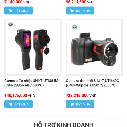
7,140,000
96,211,500
VND
VND
ĐẶT MUA
ĐẶT MUA
Camera đo nhiệt UNI-T UTi384M
Camera đo nhiệt UNI-T UTi640C
(384×288pixels,1500°C)
(640×480pixels,850°C/2000°C)
140,175,000
733,215,000
VND
VND
ĐẶT MUA
ĐẶT MUA
HỖ TRỢ KINH DOANH