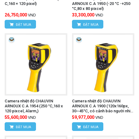
C,160 × 120 pixel)
ARNOUX C.A 1950 (-20 °C -+250
°C,80 x 80 pixcel)
26,750,000
33,300,000
VND
VND
ĐẶT MUA
ĐẶT MUA
Camera nhiệt độ CHAUVIN
Camera nhiệt độ CHAUVIN
ARNOUX C.A 1954 (250 °C,160 x
ARNOUX C.A 1900 (120x160px,
120 pixcel, Alarm,)
30~45°C, có cảnh báo người nhiệt
độ cao)
55,600,000
59,977,000
VND
VND
ĐẶT MUA
ĐẶT MUA