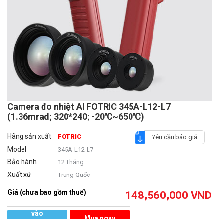
Camera đo nhiệt AI FOTRIC 345A-L12-L7
(1.36mrad; 320*240; -20℃~650℃)
Hãng sản xuất
FOTRIC
Yêu cầu báo giá
Model
345A-L12-L7
Bảo hành
12 Tháng
Xuất xứ
Trung Quốc
Giá (chưa bao gồm thuế)
148,560,000
VND
Thêm
vào
Mua ngay