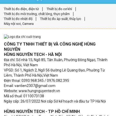
Thiết bị đo điện, điện tử
Thiết bị đo cơ khí
Thiết bị đo môi trường, chất lỏng, thực phẩm
Thiết bị đo nhiệt độ
Thiết bị đo áp suất, thủy lực
Máy nội soi, Camera
CÔNG TY TNHH THIẾT BỊ VÀ CÔNG NGHỆ HÙNG
NGUYÊN
HÙNG NGUYÊN TECH - HÀ NỘI
Địa chỉ: Số nhà 15, Ngõ 85, Tân Xuân, Phường Đông Ngạc, Thành
Phố Hà Nội, Việt Nam
VPGD: Số 1, Ngách 2, Ngõ 56 Đường Lê Quang Đạo, Phường Từ
Liêm, Thành Phố Hà Nội,Việt Nam
Điện thoại: 0393.968.345 / 0976.082.395
Email: vantien2307@gmail.com
Website: www.hungnguyentech.vn
Mã số thuế: 0110073138
Ngày cấp: 26/07/2022 Nơi cấp Sở kế hoạch và đầu tư TP Hà Nội
HÙNG NGUYÊN TECH - TP HỒ CHÍ MINH