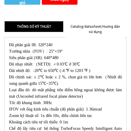
giỏ
hàng
THÔNG SỐ KỸ THUẬT
Catalog/datasheet/Hướng dẫn
sử dụng
Độ phân giải IR: 320*240
Trường nhìn（FOV）: 25°×19°
Siêu phân giải (SR): 640*480
Độ nhạy nhiệt （NETD): ＜0.03℃ ở 30℃
Dải nhiệt độ: -20℃ to 650℃ (-4 ℉ to 1203 ℉ )
Độ chính xác: ± 2℃ hoặc ± 2 %, chọn giá trị lớn hơn （Nhiệt độ
xung quanh giữa 15℃~35℃)
Loại đầu dò: dò mặt phẳng tiêu điểm hồng ngoại không được làm
mát (Uncooled infrared focal plane detector)
Tốc độ khung hình: 30Hz
IFOV với ống kính tiêu chuẩn (độ phân giải): 1.36mrad
Zoom kỹ thuật số: 1x đến 10x, điều chỉnh liên tục
Khoảng cách tiêu tự tối thiểu: 0.1m
Chế độ lấy tiêu cự: hệ thống TurboFocus Speedy Intelligent Auto