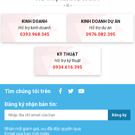
KINH DOANH
KINH DOANH DỰ ÁN
Hỗ trợ kinh doanh
Hỗ trợ dự án
0393.968.345
0976.082.395
KỸ THUẬT
Hỗ trợ kỹ thuật
0934.616.395
Tìm chúng tôi trên
Đăng ký nhận bản tin:
Đăng ký
Nhận mã giảm giá, ưu đãi độc quyền qua
Email của bạn mỗi ngày.