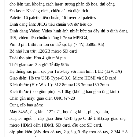
cho liên tục, khoảng cách laser, tương phản đồ họa, thủ công
Đo laser: Khoảng cách, chiều dài và diện tích
Palette: 16 palette tiêu chuẩn, 16 Inverted palettes
Định dạng ảnh: JPEG tiêu chuẩn với dữ liệu đo
Định dạng Video: Video hình ảnh nhiệt bức xạ đầy đủ ở định dạng
IRS; video tiêu chuẩn không bức xạ MPEG4;
Pin: 3 pin Lithium-ion có thể sạc lại (7.4V, 3500mAh)
Bộ nhớ lưu trữ: 128GB micro SD card
Tuổi thọ pin: Hơn 4 giờ mỗi pin
Thời gian sạc: 2.5 giờ để đầy 90%
Hệ thống sạc pin: sạc pin Two-bay với màn hình LED (12V, 3A)
Giao diện: Hỗ trợ USB Type-C 3.0, Micro HDMI và SD card
Kích thước (H x W x L): 312.8mm×123.3mm×139.2mm
Kích thước (bao gồm pin): ＜1.0kg (không bao gồm ống kính)
Chân gắn máy: giao điện UNC ¼"-20
Cung cấp bao gồm:
Máy 345A, ống kính 12°+ 7°, bọc ống kính, pin, sạc pin,
adapter nguồn, cáp giao diện USB type-C đế USB,cáp giao diện
micro HDMI đếm HDMI, SD card, đầu đọc SD card,
cặp phụ kiện (dây đeo cổ tay, 2 giá giữ dây treo cổ tay, 2 M4 * 8