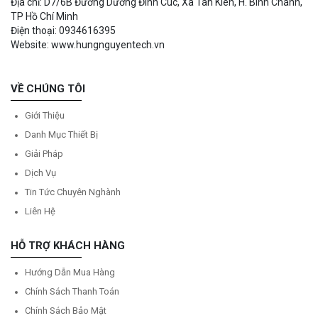
Địa chỉ: D7/6B Đường Dương Đình Cúc, Xã Tân Kiên, H. Bình Chánh,
TP Hồ Chí Minh
Điện thoại: 0934616395
Website: www.hungnguyentech.vn
VỀ CHÚNG TÔI
Giới Thiệu
Danh Mục Thiết Bị
Giải Pháp
Dịch Vụ
Tin Tức Chuyên Nghành
Liên Hệ
HỖ TRỢ KHÁCH HÀNG
Hướng Dẫn Mua Hàng
Chính Sách Thanh Toán
Chính Sách Bảo Mật