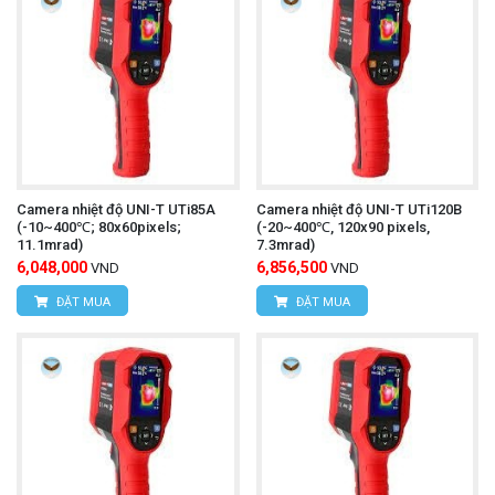
Camera nhiệt độ UNI-T UTi85A
Camera nhiệt độ UNI-T UTi120B
(-10~400℃; 80x60pixels;
(-20~400℃, 120x90 pixels,
11.1mrad)
7.3mrad)
6,048,000
6,856,500
VND
VND
ĐẶT MUA
ĐẶT MUA