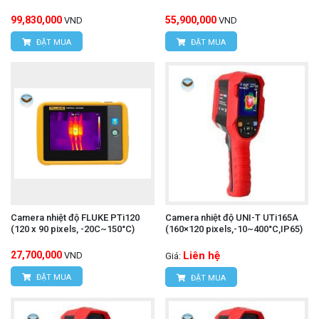
99,830,000
55,900,000
VND
VND
ĐẶT MUA
ĐẶT MUA
Camera nhiệt độ FLUKE PTi120
Camera nhiệt độ UNI-T UTi165A
(120 x 90 pixels, -20C~150°C)
(160×120 pixels,-10~400°C,IP65)
27,700,000
Liên hệ
VND
Giá:
ĐẶT MUA
ĐẶT MUA