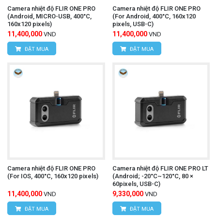
Văn phòng giao dịch:
Số nhà 20D, ngõ 16/28
Camera nhiệt độ FLIR ONE PRO
Camera nhiệt độ FLIR ONE PRO
(Android, MICRO-USB, 400°C,
(For Android, 400°C, 160x120
Đỗ Xuân Hợp, Phường Mỹ Đình 1, Quận Nam
160x120 pixels)
pixels, USB-C)
11,400,000
11,400,000
VND
VND
Từ Liêm, TP Hà Nội
ĐẶT MUA
ĐẶT MUA
Điện thoại:
0393.968.345 / 0976.082.395
Email:
vantien2307@gmail.com
Website:
www.hungnguyentech.vn
HÙNG NGUYÊN TECH - TP HỒ CHÍ MINH
Địa chỉ:
D7/6B Đường Dương Đình Cúc, Xã Tân
Kiên, Huyện Bình Chánh, Thành phố Hồ Chí
Camera nhiệt độ FLIR ONE PRO
Camera nhiệt độ FLIR ONE PRO LT
(For IOS, 400°C, 160x120 pixels)
(Android; -20°C~120°C, 80 ×
Minh
60pixels, USB-C)
11,400,000
9,330,000
VND
VND
Điện thoại:
0934.616.395
ĐẶT MUA
ĐẶT MUA
Website:
www.hungnguyentech.vn