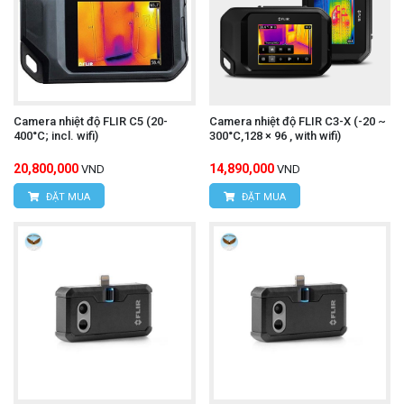
camera nhiệt độ UNI-T
Để mua được
UTi730E
chính hãng, kèm những ưu đãi hấp dẫn,
Camera nhiệt độ FLIR C5 (20-
Camera nhiệt độ FLIR C3-X (-20 ~
quý khách hãy liên hệ trực tiếp với chúng tôi:
400°C; incl. wifi)
300°C,128 × 96 , with wifi)
20,800,000
14,890,000
VND
VND
CÔNG TY TNHH THIẾT BỊ VÀ CÔNG NGHỆ
ĐẶT MUA
ĐẶT MUA
HÙNG NGUYÊN
HÙNG NGUYÊN TECH - HÀ NỘI
Địa chỉ:
Số nhà 15, ngõ 85, Tân Xuân, Phường
Xuân Đỉnh, Quận Bắc Từ Liêm, TP Hà Nội, Việt
Nam