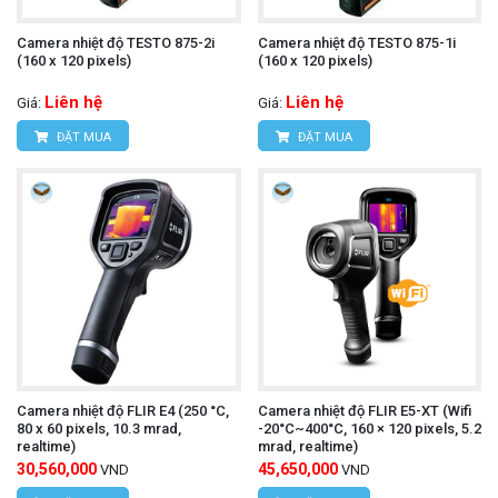
Chức năng tự động tắt nguồn:
Tiết kiệm pin khi
Camera nhiệt độ TESTO 875-2i
Camera nhiệt độ TESTO 875-1i
không sử dụng.
(160 x 120 pixels)
(160 x 120 pixels)
Giá thành hợp lý:
Phù hợp với nhiều đối tượng
Liên hệ
Liên hệ
Giá:
Giá:
ĐẶT MUA
ĐẶT MUA
sử dụng.
Camera nhiệt độ UNI-T UTi720E
Tìm hiểu thêm:
Cách sử dụng:
Bật nguồn máy:
Nhấn nút nguồn để khởi động
máy.
Camera nhiệt độ FLIR E4 (250 °C,
Camera nhiệt độ FLIR E5-XT (Wifi
Chọn chế độ đo:
Nhấn nút chức năng để chọn
80 x 60 pixels, 10.3 mrad,
-20°C~400°C, 160 × 120 pixels, 5.2
realtime)
mrad, realtime)
chế độ đo mong muốn (đo nhiệt độ, ghi hình ảnh,
30,560,000
45,650,000
VND
VND