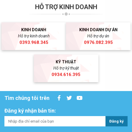
HỖ TRỢ KINH DOANH
KINH DOANH
KINH DOANH DỰ ÁN
Hỗ trợ kinh doanh
Hỗ trợ dự án
0393.968.345
0976.082.395
KỸ THUẬT
Hỗ trợ kỹ thuật
0934.616.395
Tìm chúng tôi trên
Đăng ký nhận bản tin:
Đăng ký