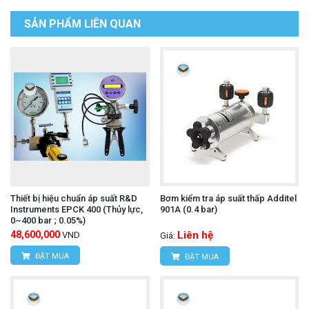
SẢN PHẨM LIÊN QUAN
Thiết bị hiệu chuẩn áp suất R&D
Bơm kiểm tra áp suất thấp Additel
Instruments EPCK 400 (Thủy lực,
901A (0.4 bar)
0~400 bar ; 0.05%)
48,600,000
Liên hệ
VND
Giá:
ĐẶT MUA
ĐẶT MUA