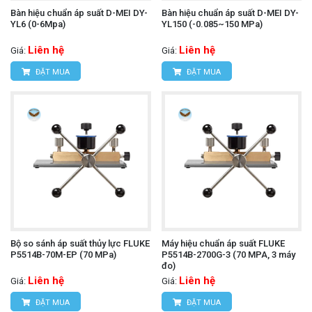
Bàn hiệu chuẩn áp suất D-MEI DY-
Bàn hiệu chuẩn áp suất D-MEI DY-
YL6 (0-6Mpa)
YL150 (-0.085~150 MPa)
Liên hệ
Liên hệ
Giá:
Giá:
ĐẶT MUA
ĐẶT MUA
Bộ so sánh áp suất thủy lực FLUKE
Máy hiệu chuẩn áp suất FLUKE
P5514B-70M-EP (70 MPa)
P5514B-2700G-3 (70 MPA, 3 máy
đo)
Liên hệ
Liên hệ
Giá:
Giá:
ĐẶT MUA
ĐẶT MUA