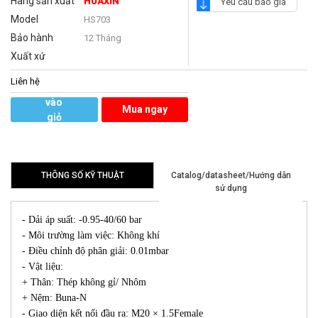
Hãng sản xuất
HUAXIN
Yêu cầu báo giá
Model
HS703
Bảo hành
12 Tháng
Xuất xứ
Liên hệ
Thêm
vào
Mua ngay
giỏ
hàng
THÔNG SỐ KỸ THUẬT
Catalog/datasheet/Hướng dẫn
sử dụng
- Dải áp suất: -0.95-40/60 bar
- Môi trường làm việc: Không khí
- Điều chỉnh độ phân giải: 0.01mbar
- Vật liệu:
+ Thân: Thép không gỉ/ Nhôm
+ Nệm: Buna-N
- Giao diện kết nối đầu ra: M20 × 1.5Female