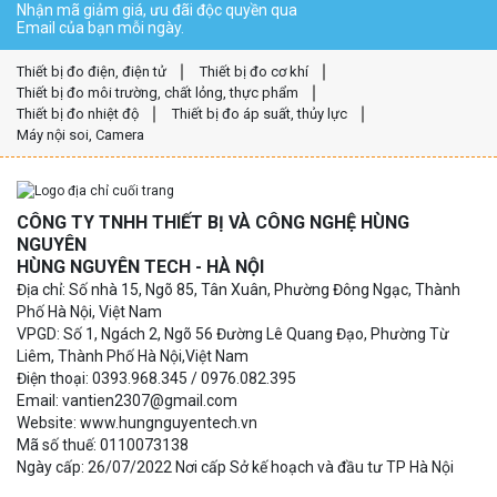
Nhận mã giảm giá, ưu đãi độc quyền qua
Email của bạn mỗi ngày.
Thiết bị đo điện, điện tử
Thiết bị đo cơ khí
Thiết bị đo môi trường, chất lỏng, thực phẩm
Thiết bị đo nhiệt độ
Thiết bị đo áp suất, thủy lực
Máy nội soi, Camera
CÔNG TY TNHH THIẾT BỊ VÀ CÔNG NGHỆ HÙNG
NGUYÊN
HÙNG NGUYÊN TECH - HÀ NỘI
Địa chỉ: Số nhà 15, Ngõ 85, Tân Xuân, Phường Đông Ngạc, Thành
Phố Hà Nội, Việt Nam
VPGD: Số 1, Ngách 2, Ngõ 56 Đường Lê Quang Đạo, Phường Từ
Liêm, Thành Phố Hà Nội,Việt Nam
Điện thoại: 0393.968.345 / 0976.082.395
Email: vantien2307@gmail.com
Website: www.hungnguyentech.vn
Mã số thuế: 0110073138
Ngày cấp: 26/07/2022 Nơi cấp Sở kế hoạch và đầu tư TP Hà Nội