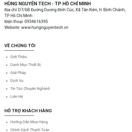
HÙNG NGUYÊN TECH - TP HỒ CHÍ MINH
Địa chỉ: D7/6B Đường Dương Đình Cúc, Xã Tân Kiên, H. Bình Chánh,
TP Hồ Chí Minh
Điện thoại: 0934616395
Website: www.hungnguyentech.vn
VỀ CHÚNG TÔI
Giới Thiệu
Danh Mục Thiết Bị
Giải Pháp
Dịch Vụ
Tin Tức Chuyên Nghành
Liên Hệ
HỖ TRỢ KHÁCH HÀNG
Hướng Dẫn Mua Hàng
Chính Sách Thanh Toán