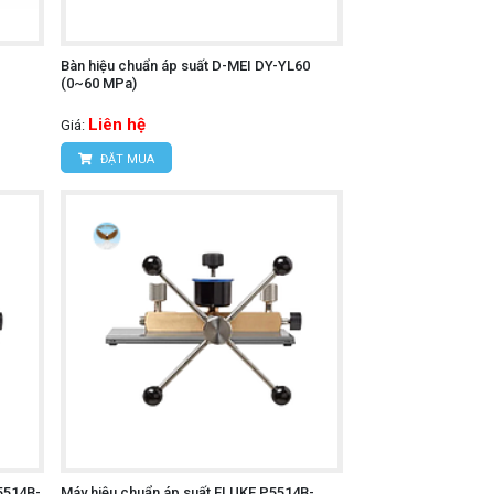
Bàn hiệu chuẩn áp suất D-MEI DY-YL60
(0~60 MPa)
Liên hệ
Giá:
ĐẶT MUA
5514B-
Máy hiệu chuẩn áp suất FLUKE P5514B-