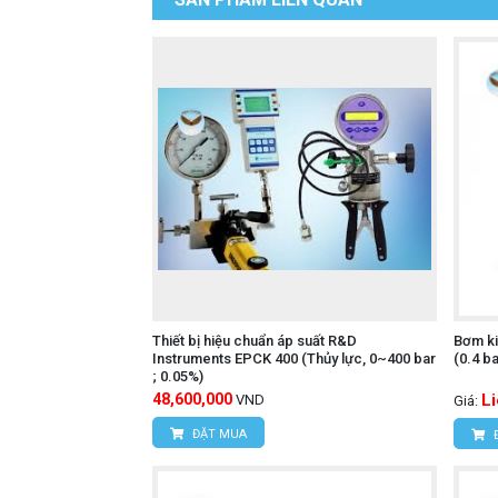
Thiết bị hiệu chuẩn áp suất R&D
Bơm ki
Instruments EPCK 400 (Thủy lực, 0~400 bar
(0.4 ba
; 0.05%)
48,600,000
L
VND
Giá:
ĐẶT MUA