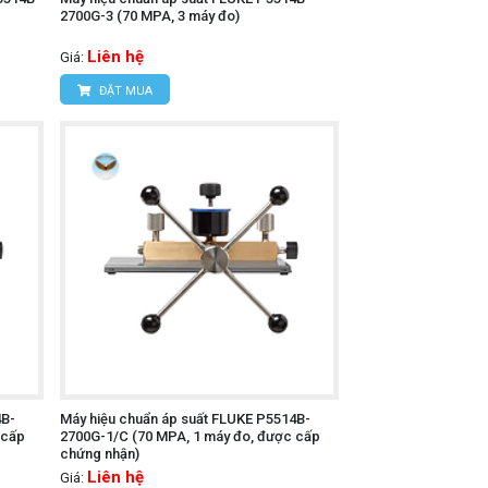
2700G-3 (70 MPA, 3 máy đo)
Liên hệ
Giá:
ĐẶT MUA
4B-
Máy hiệu chuẩn áp suất FLUKE P5514B-
 cấp
2700G-1/C (70 MPA, 1 máy đo, được cấp
chứng nhận)
Liên hệ
Giá: