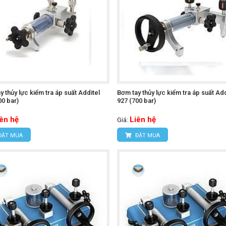
y thủy lực kiểm tra áp suất Additel
Bơm tay thủy lực kiểm tra áp suất Add
00 bar)
927 (700 bar)
iên hệ
Liên hệ
Giá:
ĐẶT MUA
ĐẶT MUA