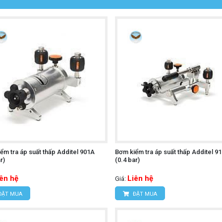
ểm tra áp suất thấp Additel 901A
Bơm kiểm tra áp suất thấp Additel 9
r)
(0.4 bar)
iên hệ
Liên hệ
Giá:
ĐẶT MUA
ĐẶT MUA