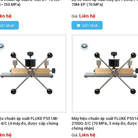
5~150 MPa)
70M-EP (70 MPa)
iên hệ
Liên hệ
Giá:
ĐẶT MUA
ĐẶT MUA
ệu chuẩn áp suất FLUKE P5514B-
Máy hiệu chuẩn áp suất FLUKE P551
4/C (4 máy đo, được cấp chứng
2700G-3/C (70 MPA, 3 máy đo, được
chứng nhận)
iên hệ
Liên hệ
Giá: