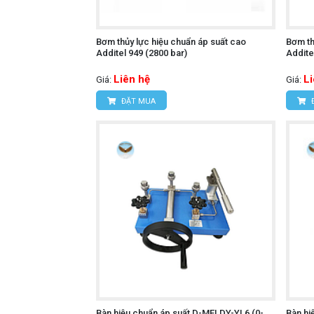
Bơm thủy lực hiệu chuẩn áp suất cao
Bơm th
Additel 949 (2800 bar)
Addite
Liên hệ
L
Giá:
Giá:
ĐẶT MUA
Bàn hiệu chuẩn áp suất D-MEI DY-YL6 (0-
Bàn hi