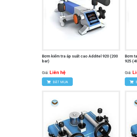
Bơm kiểm tra áp suất cao Additel 920 (200
Bơm ta
bar)
925 (4
Liên hệ
L
Giá:
Giá:
ĐẶT MUA