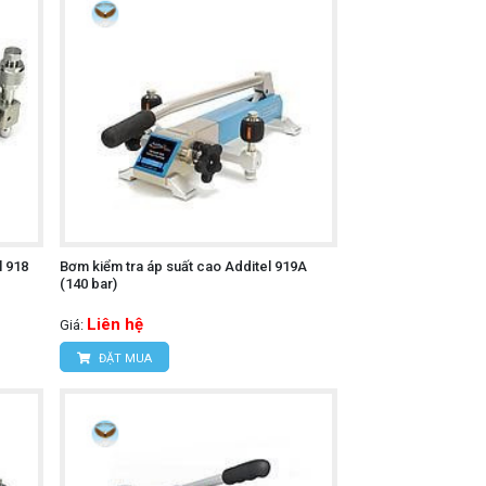
l 918
Bơm kiểm tra áp suất cao Additel 919A
(140 bar)
Liên hệ
Giá:
ĐẶT MUA