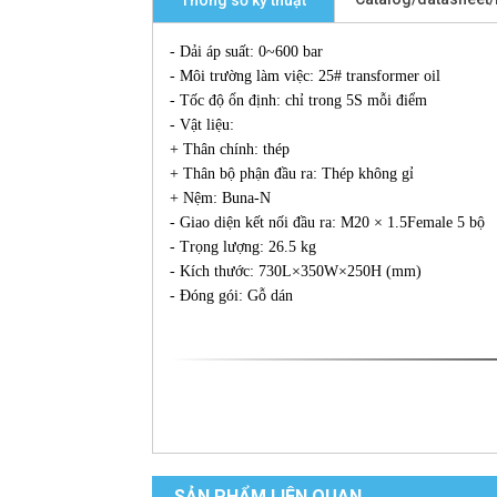
Thông số kỹ thuật
- Dải áp suất: 0~600 bar
- Môi trường làm việc: 25# transformer oil
- Tốc độ ổn định: chỉ trong 5S mỗi điểm
- Vật liệu:
+ Thân chính: thép
+ Thân bộ phận đầu ra: Thép không gỉ
+ Nệm: Buna-N
- Giao diện kết nối đầu ra: M20 × 1.5Female 5 bộ
- Trọng lượng: 26.5 kg
- Kích thước: 730L×350W×250H (mm)
- Đóng gói: Gỗ dán
SẢN PHẨM LIÊN QUAN