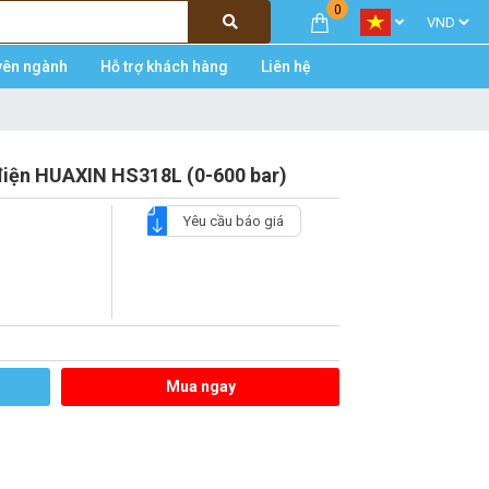
0
yên ngành
Hỗ trợ khách hàng
Liên hệ
 điện HUAXIN HS318L (0-600 bar)
Yêu cầu báo giá
Mua ngay