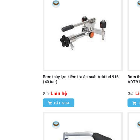
Bơm thủy lực kiểm tra áp suất Additel 916
Bơm th
(40 bar)
ADT91
Liên hệ
L
Giá:
Giá:
ĐẶT MUA