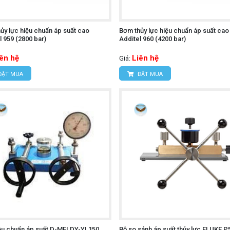
ủy lực hiệu chuẩn áp suất cao
Bơm thủy lực hiệu chuẩn áp suất cao
l 959 (2800 bar)
Additel 960 (4200 bar)
iên hệ
Liên hệ
Giá:
ĐẶT MUA
ĐẶT MUA
ệu chuẩn áp suất D-MEI DY-YL150
Bộ so sánh áp suất thủy lực FLUKE P