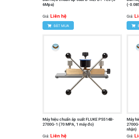
6Mpa)
(-0.08
Liên hệ
L
Giá:
Giá:
ĐẶT MUA
Máy hiệu chuẩn áp suất FLUKE P5514B-
Máy hi
2700G-1 (70 MPA, 1 máy đo)
2700G-
nhận)
Liên hệ
L
Giá:
Giá: